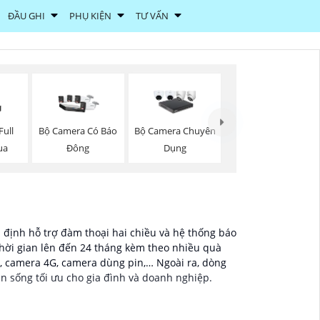
ĐẦU GHI
PHỤ KIỆN
TƯ VẤN
ull
Bộ Camera Có Báo
Bộ Camera Chuyên
ua
Đông
Dụng
n định hỗ trợ đàm thoại hai chiều và hệ thống báo
hời gian lên đến 24 tháng kèm theo nhiều quà
, camera 4G, camera dùng pin,… Ngoài ra, dòng
n sống tối ưu cho gia đình và doanh nghiệp.