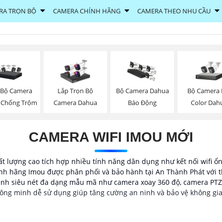
RA TRỌN BỘ
CAMERA CHÍNH HÃNG
CAMERA THEO NHU CẦU
 Bộ Camera
Bộ Camera F
Lắp Trọn Bộ
Bộ Camera Dahua
 Chống Trộm
Color Dah
Camera Dahua
Báo Động
CAMERA WIFI IMOU MỚI
t lượng cao tích hợp nhiều tính năng dân dụng như kết nối wifi ổ
nh hãng Imou được phân phối và bảo hành tại An Thành Phát với t
 hình siêu nét đa dạng mẫu mã như camera xoay 360 độ, camera PTZ
hông minh dễ sử dụng giúp tăng cường an ninh và bảo vệ không gia