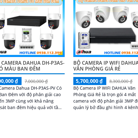
4 CAMERA DAHUA DH-P3AS-
BỘ CAMERA IP WIFI DAHU
CÓ MÀU BAN ĐÊM
VĂN PHÒNG GIÁ RẺ
00,000 ₫
5,700,000 ₫
7,000,000 ₫
8,300,000 ₫
 Camera Dahua DH-P3AS-PV Có
Bộ Camera IP WIFI DAHUA Văn
an Đêm với độ phân giải cao
Phòng Giá Rẻ là trọn gói 4 mắt
ến 3MP cùng với khả năng
camera với độ phân giải 3MP 
sát ban đêm hiệu quả với tầm
quản lý bở đầu ghi hình 4 kênh
 xa vào ban đêm lên đến 30m
và lưu trữ video giám sát tập t
ạnh đó là khả năng giúp đàm
về ổ cứng trong đầu ghi hình v
 âm thanh 2 chiều và báo động
đủ các chưc năng như AI Phát 
de chủ động khi phát hiện xâm
chuyển động, đàm thoại âm th