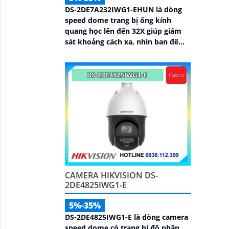
DS-2DE7A232IWG1-EHUN là dòng
speed dome trang bị ống kính
quang học lên đến 32X giúp giám
sát khoảng cách xa, nhìn ban đêm
bằng hồng ngoại 200m, hỗ trợ tính
năng AcuSense nâng cao hiệu quả
giám sát an ninh, có tốc độ lấy nét
cao nhờ công nghệ Self-learning
CAMERA HIKVISION DS-
2DE4825IWG1-E
5%-35%
DS-2DE4825IWG1-E là dòng camera
speed dome có trang bị độ phân