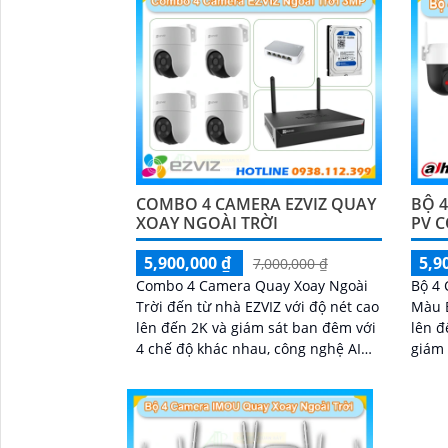
COMBO 4 CAMERA EZVIZ QUAY
BỘ 
XOAY NGOÀI TRỜI
PV 
5,900,000 ₫
5,9
7,000,000 ₫
Combo 4 Camera Quay Xoay Ngoài
Bộ 4
Trời đến từ nhà EZVIZ với độ nét cao
Màu B
lên đến 2K và giám sát ban đêm với
lên đ
4 chế độ khác nhau, công nghệ AI
giám 
Phát hiện và phân biệt các chuyển
nhìn
động chuẩn sát được quản lý tập
bên c
trung bởi đầu ghi hình IP WiFi
thoại
răng 
'