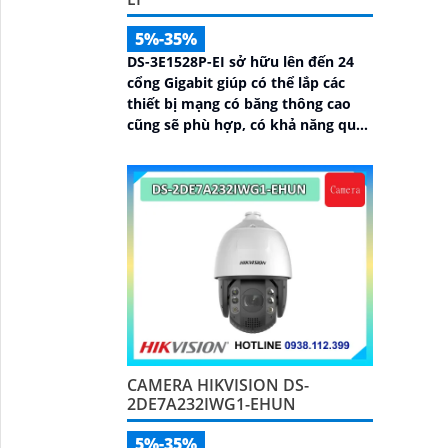
5%-35%
DS-3E1528P-EI sở hữu lên đến 24
cổng Gigabit giúp có thể lắp các
thiết bị mạng có băng thông cao
cũng sẽ phù hợp, có khả năng quản
lý từ Hik-Partner pro, với tổng
công suất PoE lên đến 230W,
truyền dữ liệu lên đến 300m, vỏ
kim loại, chông sét 6kV
CAMERA HIKVISION DS-
2DE7A232IWG1-EHUN
5%-35%