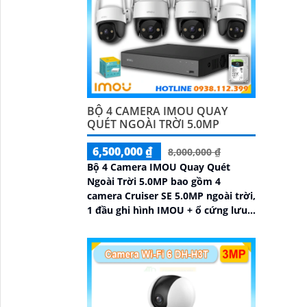
nhập
BỘ 4 CAMERA IMOU QUAY
QUÉT NGOÀI TRỜI 5.0MP
6,500,000 ₫
8,000,000 ₫
Bộ 4 Camera IMOU Quay Quét
Ngoài Trời 5.0MP bao gồm 4
camera Cruiser SE 5.0MP ngoài trời,
1 đầu ghi hình IMOU + ổ cứng lưu
trữ 500GB, 1 bộ chia tín hiệu
chuyên dụng cho camera