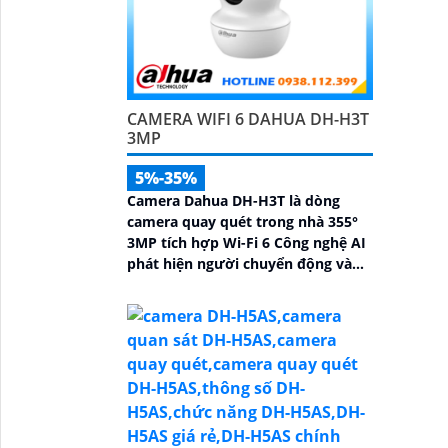
CAMERA WIFI 6 DAHUA DH-H3T
3MP
5%-35%
Camera Dahua DH-H3T là dòng
camera quay quét trong nhà 355°
3MP tích hợp Wi-Fi 6 Công nghệ AI
phát hiện người chuyển động và
âm thanh bất thường đàm thoại
hai chiều, hồng ngoại tầm xa ban
đêm 10m hỗ trợ thẻ nhớ MicroSD
256GB ONVIF và điều khiển từ xa
qua ứng dụng DMSS