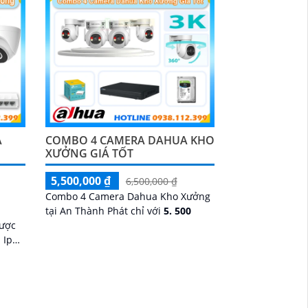
A
COMBO 4 CAMERA DAHUA KHO
XƯỞNG GIÁ TỐT
5,500,000 ₫
6,500,000 ₫
Combo 4 Camera Dahua Kho Xưởng
tại An Thành Phát chỉ với
5. 500
được
 Ip
rung
ới đầy
hiện
anh 2