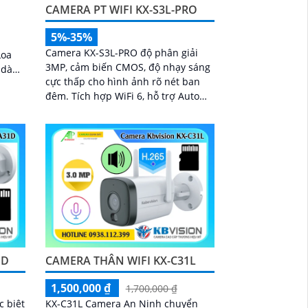
CAMERA PT WIFI KX-S3L-PRO
5%-35%
p
Camera KX-S3L-PRO độ phân giải
Loa
3MP, cảm biến CMOS, độ nhạy sáng
ễ dàng
cực thấp cho hình ảnh rõ nét ban
đêm. Tích hợp WiFi 6, hỗ trợ Auto
ù ở
Tracking, phát hiện người và
phương tiện, đàm thoại 2 chiều, báo
động còi hú, đèn chớp
1D
CAMERA THÂN WIFI KX-C31L
1,500,000 ₫
1,700,000 ₫
c biệt
KX-C31L Camera An Ninh chuyển