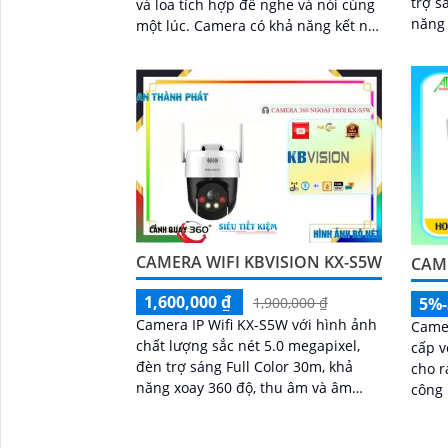
trợ s
và loa tích hợp để nghe và nói cùng
năng
một lúc. Camera có khả năng kết nối
chống
wifi và sử dụng công nghệ ánh sáng
động 
kép cho hình ảnh sắc nét đến 5
CAMERA WIFI KBVISION KX-S5W
CAME
1,600,000 ₫
5%
1,900,000 ₫
Camera IP Wifi KX-S5W với hình ảnh
Came
chất lượng sắc nét 5.0 megapixel,
cấp v
đèn trợ sáng Full Color 30m, khả
cho ra 
năng xoay 360 độ, thu âm và âm
công
thanh. .
DWDR 
camer