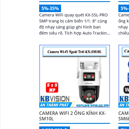
5%-35%
5%
Camera WiFi quay quét KX-S5L-PRO
Came
5MP trang bị cảm biến 1/1. 8" cùng
ống k
độ nhạy sáng giúp ghi hình ban
nhạy 
đêm siêu rõ. Tích hợp Auto Tracking,
chiếu
phát hiện người, phương tiện, quay
ánh sáng 
quét tự...
kết h
ảnh 
CAMERA WIFI 2 ỐNG KÍNH KX-
CAME
SM10L
SM6