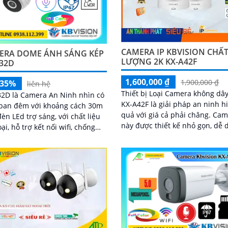
CAMERA IP KBVISION CHẤ
ERA DOME ÁNH SÁNG KÉP
LƯỢNG 2K KX-A42F
C32D
1,600,000 ₫
1,900,000 ₫
-35%
liên hệ
Thiết bị Loại Camera không dây
2D là Camera An Ninh nhìn có
KX-A42F là giải pháp an ninh h
ban đêm với khoảng cách 30m
quả với giá cả phải chăng. Camera
èn LEd trợ sáng, với chất liệu
này được thiết kế nhỏ gọn, dễ 
oại, hỗ trợ kết nối wifi, chống
lắp đặt và sử dụng
chuẩn IP 67, với độ phân giải
 cho ra hình ảnh sắc nét, tích
icro và khe cắm thẻ nhớ
B