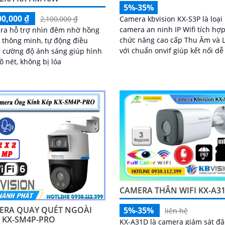
5%-35%
00,000 ₫
Camera kbvision KX-S3P là loại
2,100,000 ₫
camera an ninh IP Wifi tích hợ
ra hỗ trợ nhìn đêm nhờ hồng
chức năng cao cấp Thu Âm và 
 thông minh, tự động điều
với chuẩn onvif giúp kết nối d
 cường độ ánh sáng giúp hình
với đầu ghi. Trang bị Chống Ngược
õ nét, không bị lóa
Sáng DWDR hình ảnh rõ hơn d
đâu
CAMERA THÂN WIFI KX-A3
ERA QUAY QUÉT NGOÀI
5%-35%
liên hệ
 KX-SM4P-PRO
KX-A31D là camera giám sát đặ