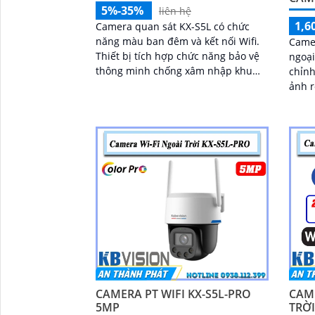
5%-35%
liên hệ
1,6
Camera quan sát KX-S5L có chức
năng màu ban đêm và kết nối Wifi.
Came
Thiết bị tích hợp chức năng bảo vệ
ngoại
thông minh chống xâm nhập khu
chỉnh
vực định sẵn trên ống kính
ảnh r
CAMERA PT WIFI KX-S5L-PRO
CAM
5MP
TRỜI