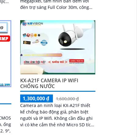
megapixel, tầm nhìn ban đêm với
ược
đèn trợ sáng Full Color 30m, công
ay
nghệ chống ngược sáng DWDR, khả
năng quay...
KX-A21F CAMERA IP WIFI
CHỐNG NƯỚC
1,300,000 ₫
1,600,000 ₫
Camera an ninh loại KX-A21F thiết
kế chống báo động giả, phân biệt
 CMOS
người và IP Wifi. Không cần đầu ghi
p, ống
vì có khe cắm thẻ nhớ Micro SD tích
2. 9°,
hợp. Tính năng tiên tiến giúp giữ