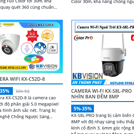
áng Full Color tới 30m, khả
Color 30m, khả năng chống ng
 quay quét 360 cùng chuẩn
sáng DWDR cùng khả năng qu
 nước IP67 giúp camera hoạt
xoay 360 độ và...
và thu được...
RA WIFI KX-C52D-8
CAMERA WI-FI KX-S8L-PRO
-35%
liên hệ
NHÌN BAN ĐÊM 8MP
ra KX-C52D-8 là camera cao
ới độ phân giải 5.0 megapixel
5%-35%
hình ảnh sắc nét. Trang bị
KX-S8L-PRO trang bị cảm biến
 nghệ Chống Ngược Sáng
8MP với độ nhạy sáng siêu thấ
và thiếu sáng Full Color 30m
kính cố định 3. 6mm góc rộng 8
a hoàn hảo...