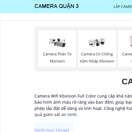
LẮP CAME
Camera Thân To
Camera Có Chống
Came
Kbvision
Xâm Nhập Kbvision
CA
Camera Wifi Kbvision Full Color cung cấp khả năn
bảo hình ảnh màu rõ ràng vào ban đêm, giúp bạn d
phép lắp đặt dễ dàng và linh hoạt. Công nghệ Fu
quả giám sát an ninh.