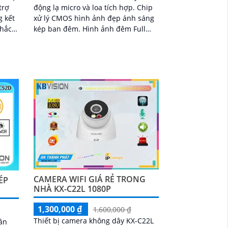
trợ
động lạ micro và loa tích hợp. Chip
xử lý CMOS hình ảnh đẹp ánh sáng
chắc
kép ban đêm. Hình ảnh đêm Full
Color 30m IP Wifi lưu trữ 256GB
ro
CAMERA WIFI GIÁ RẺ TRONG
ÉP
NHÀ KX-C22L 1080P
1,300,000 ₫
1,600,000 ₫
Thiết bị camera không dây KX-C22L
ân