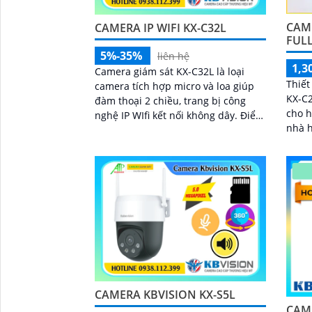
CAME
CAMERA IP WIFI KX-C32L
FULL
5%-35%
liên hệ
1,3
Camera giám sát KX-C32L là loại
Thiết
camera tích hợp micro và loa giúp
KX-C2
đàm thoại 2 chiều, trang bị công
cho h
nghệ IP WIfi kết nối không dây. Điểm
nhà hoặ
làm cho camera này được bán nhiều
giải 
hơn là camera trang bị ánh sáng
nhìn 
kép để giám sát ban đêm
quan 
dàng
CAMERA KBVISION KX-S5L
CAM