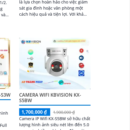
là lựa chọn hoàn hảo cho việc giám
1/2.
sát gia đình hoặc văn phòng một
cách hiệu quả và tiện lợi. Với khả
 và
năng kết nối Wifi, camera này sẽ
hiết
giúp bạn dễ dàng theo dõi mọi hoạt
động từ xa thông qua điện thoại di
động
-S3W
CAMERA WIFI KBVISION KX-
S5BW
1,700,000 ₫
1,900,000 ₫
hình
Camera IP Wifi KX-S5BW sở hữu chất
lượng hình ảnh siêu nét lên đến 5.0
Full