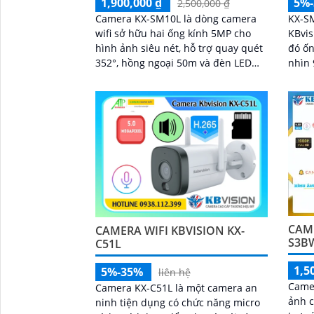
1,900,000 ₫
5%
2,500,000 ₫
Camera KX-SM10L là dòng camera
KX-SM
wifi sở hữu hai ống kính 5MP cho
KBvis
hình ảnh siêu nét, hỗ trợ quay quét
đó ốn
352°, hồng ngoại 50m và đèn LED
nhìn 
ánh sáng ấm lên đến 40m
6mm đ
352°
CAME
CAMERA WIFI KBVISION KX-
S3B
C51L
1,5
5%-35%
liên hệ
Camer
Camera KX-C51L là một camera an
ảnh c
ninh tiện dụng có chức năng micro