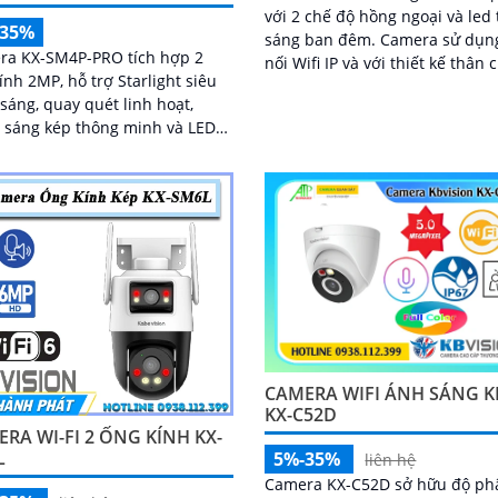
với 2 chế độ hồng ngoại và led 
-35%
sáng ban đêm. Camera sử dụng kết
ra KX-SM4P-PRO tích hợp 2
nối Wifi IP và với thiết kế thân 
ính 2MP, hỗ trợ Starlight siêu
chắn kèm theo đấy là khả năng
sáng, quay quét linh hoạt,
chống nước IP 67 tích hợp mic
 sáng kép thông minh và LED
giúp thu âm kèm với âm thanh
ấm 30m. Công nghệ AI-ISP
ợp cảm biến lớn tối ưu hình
ban đêm
CAMERA WIFI ÁNH SÁNG K
KX-C52D
RA WI-FI 2 ỐNG KÍNH KX-
L
5%-35%
liên hệ
Camera KX-C52D sở hữu độ ph