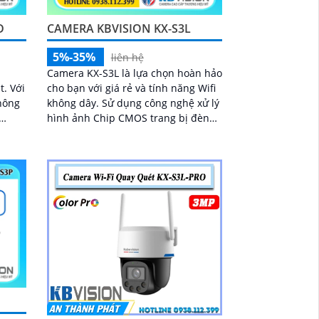
D
CAMERA KBVISION KX-S3L
5%-35%
liên hệ
n
Camera KX-S3L là lựa chọn hoàn hảo
Với
cho bạn với giá rẻ và tính năng Wifi
hông
không dây. Sử dụng công nghệ xử lý
hình ảnh Chip CMOS trang bị đèn
h sắc
Led giúp nhìn có màu vào ban đêm
lên đến 30m