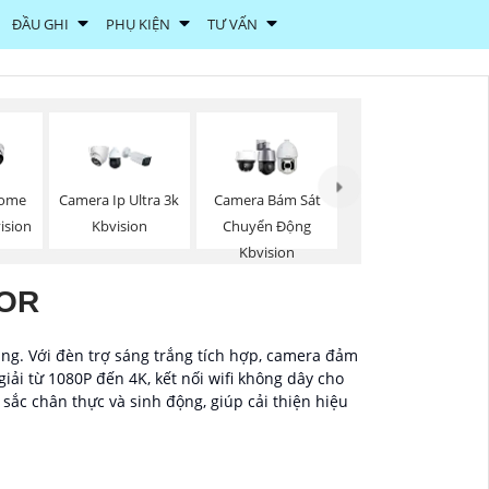
ĐẦU GHI
PHỤ KIỆN
TƯ VẤN
Dome
Camera Ip Ultra 3k
Camera Bám Sát
vision
Kbvision
Chuyển Động
Kbvision
LOR
áng. Với đèn trợ sáng trắng tích hợp, camera đảm
ải từ 1080P đến 4K, kết nối wifi không dây cho
sắc chân thực và sinh động, giúp cải thiện hiệu