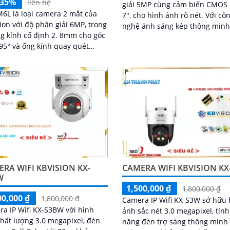
-35%
liên hệ
giải 5MP cùng cảm biến CMOS 
6L là loại camera 2 mắt của
7", cho hình ảnh rõ nét. Với công
ion với độ phân giải 6MP, trong
nghệ ánh sáng kép thông minh
g kính cố định 2. 8mm cho góc
LED ánh sáng ấm tầm xa 30m, t
95° và ống kính quay quét
bị giúp ghi...
iều khiển từ xa góc ngang
RA WIFI KBVISION KX-
CAMERA WIFI KBVISION KX
W
1,500,000 ₫
1,800,000 ₫
00,000 ₫
1,800,000 ₫
Camera IP Wifi KX-S3W sở hữu 
a IP Wifi KX-S3BW với hình
ảnh sắc nét 3.0 megapixel, tính
hất lượng 3.0 megapixel, đèn
năng đèn trợ sáng thông minh 