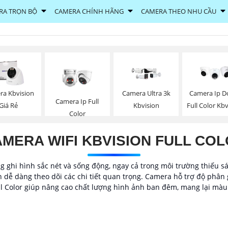
RA TRỌN BỘ
CAMERA CHÍNH HÃNG
CAMERA THEO NHU CẦU
ra Kbvision
Camera Ultra 3k
Camera Ip 
Camera Ip Full
Giá Rẻ
Kbvision
Full Color Kb
Color
MERA WIFI KBVISION FULL CO
g ghi hình sắc nét và sống động, ngay cả trong môi trường thiếu s
ễ dàng theo dõi các chi tiết quan trọng. Camera hỗ trợ độ phân gi
ll Color giúp nâng cao chất lượng hình ảnh ban đêm, mang lại màu 