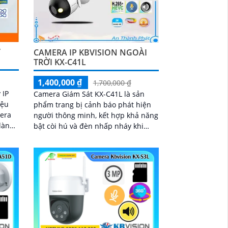
T
CAMERA IP KBVISION NGOÀI
TRỜI KX-C41L
1,400,000 ₫
1,700,000 ₫
 IP
Camera Giám Sát KX-C41L là sản
iệu
phẩm trang bị cảnh báo phát hiện
người thông minh, kết hợp khả năng
dàng
bật còi hú và đèn nhấp nháy khi
phát hiện xâm nhập. Sử dụng công
nghệ chip xử...