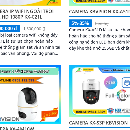
RA IP WIFI NGOÀI TRỜI
CAMERA KBVISION KX-A51
 HD 1080P KX-C21L
5%-35%
liên hệ
00,000 ₫
1,600,000 ₫
Camera KX-A51D là sự lựa chọ
 bị loại camera Wifi không dây
hoàn hảo cho hệ thống giám sát. 
1L là sự lựa chọn hoàn hảo
công nghệ đèn LED ban đêm k
ệ thống giám sát và an ninh tại
dây khe thẻ nhớ 256GB và chất
c văn phòng. Với độ phân
lượng hình ảnh 5.0 MP hình ản
cao, hình ảnh sắc nét và góc
nét
rộng, camera KX-C21L giúp bạn
sát mọi hoạt động một cách dễ
CAMERA KX-S3P KBVISION
ERA KX-AM10W