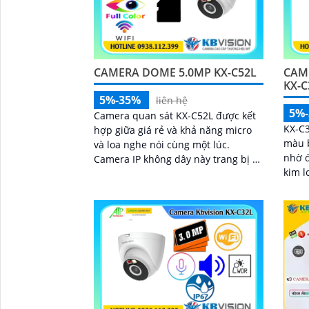
CAMERA DOME 5.0MP KX-C52L
CAM
KX-
5%-35%
liên hệ
5%
Camera quan sát KX-C52L được kết
KX-C3
hợp giữa giá rẻ và khả năng micro
màu 
và loa nghe nói cùng một lúc.
nhờ đ
Camera IP không dây này trang bị 2
kim l
chế độ hồng ngoại và led trợ sáng
nước 
giúp giám sát ban đêm hiệu quả,
3.0MP
thiết kế dome nhỏ gọn cho ra gốc
hợp m
nhìn rộng đáng để tham khảo
265G
'