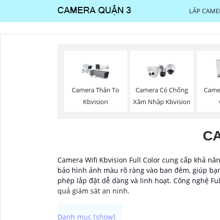
LẮP CAME
Camera Thân To
Camera Có Chống
Came
Kbvision
Xâm Nhập Kbvision
CA
Camera Wifi Kbvision Full Color cung cấp khả năn
bảo hình ảnh màu rõ ràng vào ban đêm, giúp bạn d
phép lắp đặt dễ dàng và linh hoạt. Công nghệ Fu
quả giám sát an ninh.