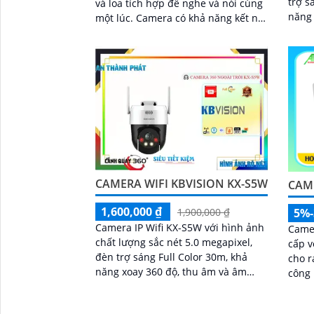
trợ s
và loa tích hợp để nghe và nói cùng
năng
một lúc. Camera có khả năng kết nối
chống
wifi và sử dụng công nghệ ánh sáng
động 
kép cho hình ảnh sắc nét đến 5
CAMERA WIFI KBVISION KX-S5W
CAME
1,600,000 ₫
5%
1,900,000 ₫
Camera IP Wifi KX-S5W với hình ảnh
Came
chất lượng sắc nét 5.0 megapixel,
cấp v
đèn trợ sáng Full Color 30m, khả
cho ra 
năng xoay 360 độ, thu âm và âm
công
thanh. .
DWDR 
camer