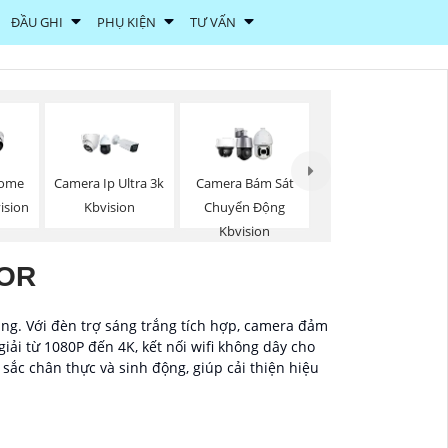
ĐẦU GHI
PHỤ KIỆN
TƯ VẤN
Dome
Camera Ip Ultra 3k
Camera Bám Sát
vision
Kbvision
Chuyển Động
Kbvision
LOR
áng. Với đèn trợ sáng trắng tích hợp, camera đảm
ải từ 1080P đến 4K, kết nối wifi không dây cho
sắc chân thực và sinh động, giúp cải thiện hiệu