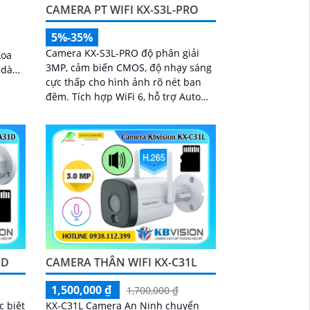
CAMERA PT WIFI KX-S3L-PRO
5%-35%
p
Camera KX-S3L-PRO độ phân giải
Loa
3MP, cảm biến CMOS, độ nhạy sáng
ễ dàng
cực thấp cho hình ảnh rõ nét ban
đêm. Tích hợp WiFi 6, hỗ trợ Auto
ù ở
Tracking, phát hiện người và
phương tiện, đàm thoại 2 chiều, báo
động còi hú, đèn chớp
1D
CAMERA THÂN WIFI KX-C31L
1,500,000 ₫
1,700,000 ₫
c biệt
KX-C31L Camera An Ninh chuyển