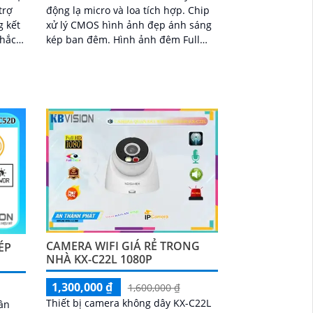
trợ
động lạ micro và loa tích hợp. Chip
xử lý CMOS hình ảnh đẹp ánh sáng
chắc
kép ban đêm. Hình ảnh đêm Full
Color 30m IP Wifi lưu trữ 256GB
ro
CAMERA WIFI GIÁ RẺ TRONG
ÉP
NHÀ KX-C22L 1080P
1,300,000 ₫
1,600,000 ₫
Thiết bị camera không dây KX-C22L
ân