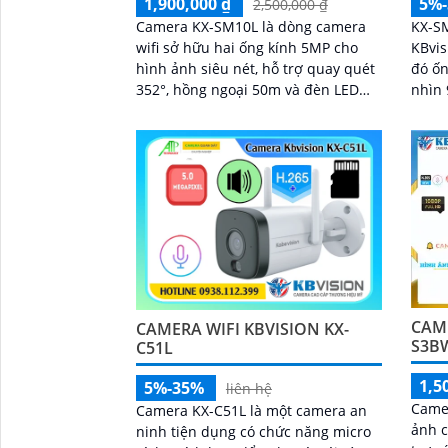
1,900,000 ₫
5%
2,500,000 ₫
Camera KX-SM10L là dòng camera
KX-SM
wifi sở hữu hai ống kính 5MP cho
KBvis
hình ảnh siêu nét, hỗ trợ quay quét
đó ốn
352°, hồng ngoại 50m và đèn LED
nhìn 
ánh sáng ấm lên đến 40m
6mm đ
352°
CAME
CAMERA WIFI KBVISION KX-
S3B
C51L
1,5
5%-35%
liên hệ
Camer
Camera KX-C51L là một camera an
ảnh c
ninh tiện dụng có chức năng micro