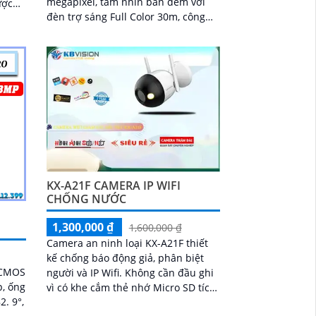
megapixel, tầm nhìn ban đêm với
ược
đèn trợ sáng Full Color 30m, công
ay
nghệ chống ngược sáng DWDR, khả
năng quay...
KX-A21F CAMERA IP WIFI
CHỐNG NƯỚC
1,300,000 ₫
1,600,000 ₫
Camera an ninh loại KX-A21F thiết
kế chống báo động giả, phân biệt
 CMOS
người và IP Wifi. Không cần đầu ghi
p, ống
vì có khe cắm thẻ nhớ Micro SD tích
2. 9°,
hợp. Tính năng tiên tiến giúp giữ