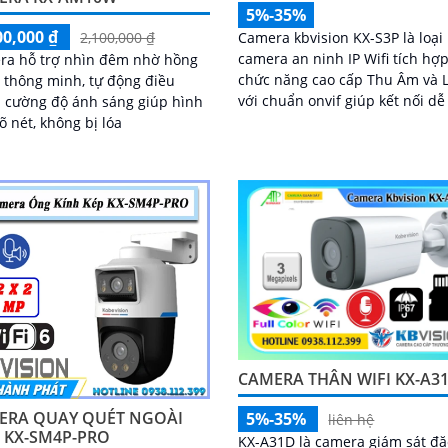
5%-35%
00,000 ₫
Camera kbvision KX-S3P là loại
2,100,000 ₫
camera an ninh IP Wifi tích hợ
ra hỗ trợ nhìn đêm nhờ hồng
chức năng cao cấp Thu Âm và 
 thông minh, tự động điều
với chuẩn onvif giúp kết nối d
 cường độ ánh sáng giúp hình
với đầu ghi. Trang bị Chống Ngược
õ nét, không bị lóa
Sáng DWDR hình ảnh rõ hơn d
đâu
CAMERA THÂN WIFI KX-A3
ERA QUAY QUÉT NGOÀI
5%-35%
liên hệ
 KX-SM4P-PRO
KX-A31D là camera giám sát đặ