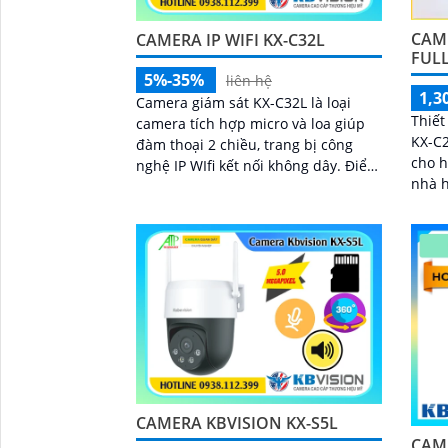
CAME
CAMERA IP WIFI KX-C32L
FULL
5%-35%
liên hệ
1,3
Camera giám sát KX-C32L là loại
Thiết
camera tích hợp micro và loa giúp
KX-C2
đàm thoại 2 chiều, trang bị công
cho h
nghệ IP WIfi kết nối không dây. Điểm
nhà hoặ
làm cho camera này được bán nhiều
giải 
hơn là camera trang bị ánh sáng
nhìn 
kép để giám sát ban đêm
quan 
dàng
CAMERA KBVISION KX-S5L
CAM