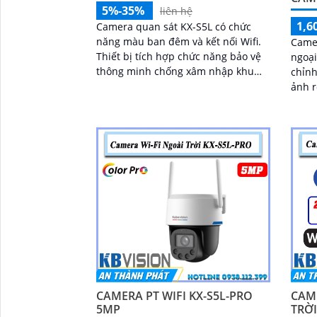
5%-35%
liên hệ
1,6
Camera quan sát KX-S5L có chức
năng màu ban đêm và kết nối Wifi.
Came
Thiết bị tích hợp chức năng bảo vệ
ngoại
thông minh chống xâm nhập khu
chỉnh
vực định sẵn trên ống kính
ảnh r
CAMERA PT WIFI KX-S5L-PRO
CAM
5MP
TRỜI