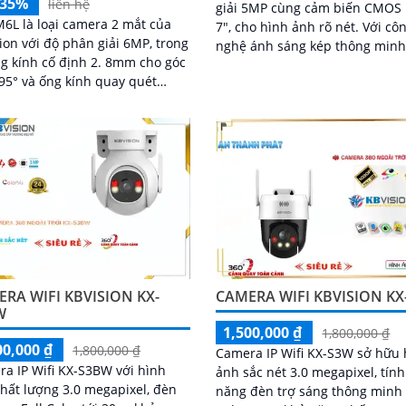
-35%
liên hệ
giải 5MP cùng cảm biến CMOS 
6L là loại camera 2 mắt của
7", cho hình ảnh rõ nét. Với công
ion với độ phân giải 6MP, trong
nghệ ánh sáng kép thông minh
g kính cố định 2. 8mm cho góc
LED ánh sáng ấm tầm xa 30m, t
95° và ống kính quay quét
bị giúp ghi...
iều khiển từ xa góc ngang
RA WIFI KBVISION KX-
CAMERA WIFI KBVISION KX
W
1,500,000 ₫
1,800,000 ₫
00,000 ₫
1,800,000 ₫
Camera IP Wifi KX-S3W sở hữu 
a IP Wifi KX-S3BW với hình
ảnh sắc nét 3.0 megapixel, tính
hất lượng 3.0 megapixel, đèn
năng đèn trợ sáng thông minh 