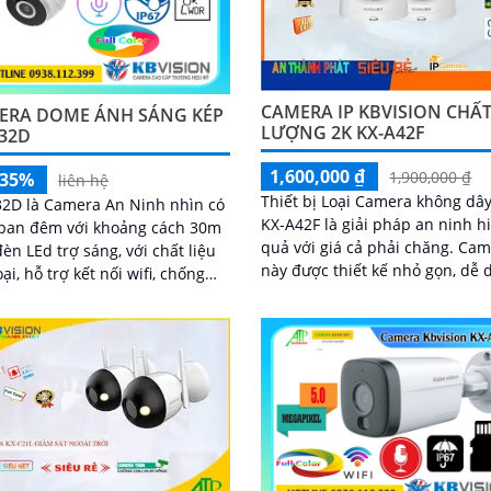
CAMERA IP KBVISION CHẤ
ERA DOME ÁNH SÁNG KÉP
LƯỢNG 2K KX-A42F
C32D
1,600,000 ₫
1,900,000 ₫
-35%
liên hệ
Thiết bị Loại Camera không dây
2D là Camera An Ninh nhìn có
KX-A42F là giải pháp an ninh h
ban đêm với khoảng cách 30m
quả với giá cả phải chăng. Camera
èn LEd trợ sáng, với chất liệu
này được thiết kế nhỏ gọn, dễ 
oại, hỗ trợ kết nối wifi, chống
lắp đặt và sử dụng
chuẩn IP 67, với độ phân giải
 cho ra hình ảnh sắc nét, tích
icro và khe cắm thẻ nhớ
B