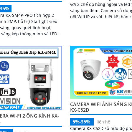
với 2 chế độ hồng ngoại và led 
-35%
sáng ban đêm. Camera sử dụng kết
ra KX-SM4P-PRO tích hợp 2
nối Wifi IP và với thiết kế thân 
ính 2MP, hỗ trợ Starlight siêu
chắn kèm theo đấy là khả năng
sáng, quay quét linh hoạt,
chống nước IP 67 tích hợp mic
 sáng kép thông minh và LED
giúp thu âm kèm với âm thanh
ấm 30m. Công nghệ AI-ISP
ợp cảm biến lớn tối ưu hình
ban đêm
CAMERA WIFI ÁNH SÁNG K
KX-C52D
RA WI-FI 2 ỐNG KÍNH KX-
L
5%-35%
liên hệ
Camera KX-C52D sở hữu độ ph