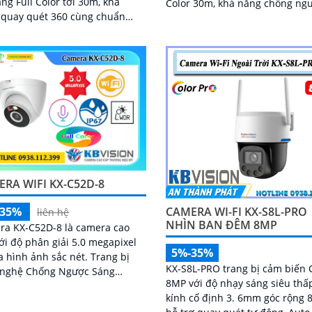
áng Full Color tới 30m, khả
Color 30m, khả năng chống ng
 quay quét 360 cùng chuẩn
sáng DWDR cùng khả năng qu
 nước IP67 giúp camera hoạt
xoay 360 độ và...
và thu được...
RA WIFI KX-C52D-8
CAMERA WI-FI KX-S8L-PRO
-35%
liên hệ
NHÌN BAN ĐÊM 8MP
ra KX-C52D-8 là camera cao
ới độ phân giải 5.0 megapixel
5%-35%
hình ảnh sắc nét. Trang bị
KX-S8L-PRO trang bị cảm biến
 nghệ Chống Ngược Sáng
8MP với độ nhạy sáng siêu thấ
và thiếu sáng Full Color 30m
kính cố định 3. 6mm góc rộng 8
a hoàn hảo...