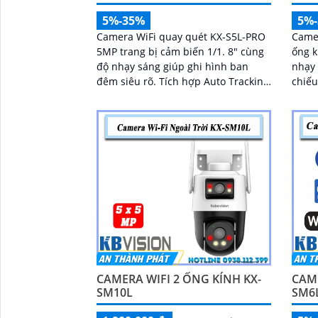
5%-35%
5%
Camera WiFi quay quét KX-S5L-PRO
Came
5MP trang bị cảm biến 1/1. 8" cùng
ống k
độ nhạy sáng giúp ghi hình ban
nhạy 
đêm siêu rõ. Tích hợp Auto Tracking,
chiếu
phát hiện người, phương tiện, quay
ánh sáng 
quét tự...
kết h
ảnh 
CAMERA WIFI 2 ỐNG KÍNH KX-
CAME
SM10L
SM6