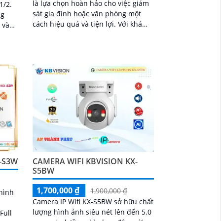
là lựa chọn hoàn hảo cho việc giám
1/2.
sát gia đình hoặc văn phòng một
cách hiệu quả và tiện lợi. Với khả
 và
năng kết nối Wifi, camera này sẽ
hiết
giúp bạn dễ dàng theo dõi mọi hoạt
động từ xa thông qua điện thoại di
động
-S3W
CAMERA WIFI KBVISION KX-
S5BW
1,700,000 ₫
1,900,000 ₫
hình
Camera IP Wifi KX-S5BW sở hữu chất
lượng hình ảnh siêu nét lên đến 5.0
Full