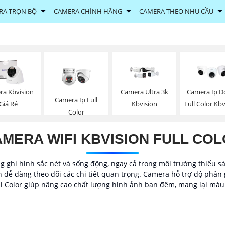
RA TRỌN BỘ
CAMERA CHÍNH HÃNG
CAMERA THEO NHU CẦU
ra Kbvision
Camera Ultra 3k
Camera Ip 
Camera Ip Full
Giá Rẻ
Kbvision
Full Color Kb
Color
MERA WIFI KBVISION FULL CO
g ghi hình sắc nét và sống động, ngay cả trong môi trường thiếu s
ễ dàng theo dõi các chi tiết quan trọng. Camera hỗ trợ độ phân gi
ll Color giúp nâng cao chất lượng hình ảnh ban đêm, mang lại màu 