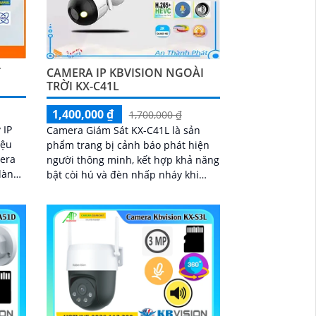
T
CAMERA IP KBVISION NGOÀI
TRỜI KX-C41L
1,400,000 ₫
1,700,000 ₫
 IP
Camera Giám Sát KX-C41L là sản
iệu
phẩm trang bị cảnh báo phát hiện
người thông minh, kết hợp khả năng
dàng
bật còi hú và đèn nhấp nháy khi
phát hiện xâm nhập. Sử dụng công
nghệ chip xử...