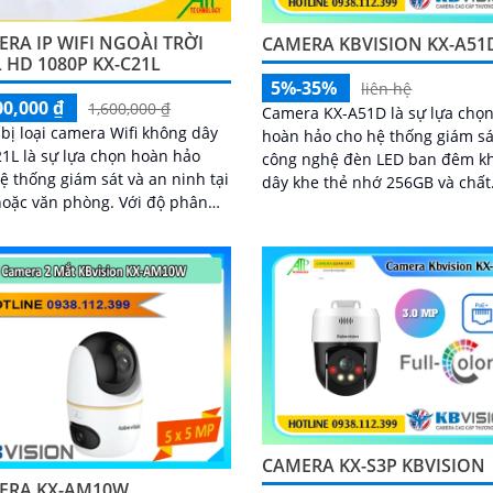
RA IP WIFI NGOÀI TRỜI
CAMERA KBVISION KX-A51
 HD 1080P KX-C21L
5%-35%
liên hệ
00,000 ₫
1,600,000 ₫
Camera KX-A51D là sự lựa chọ
 bị loại camera Wifi không dây
hoàn hảo cho hệ thống giám sát. 
1L là sự lựa chọn hoàn hảo
công nghệ đèn LED ban đêm k
ệ thống giám sát và an ninh tại
dây khe thẻ nhớ 256GB và chất
c văn phòng. Với độ phân
lượng hình ảnh 5.0 MP hình ản
cao, hình ảnh sắc nét và góc
nét
rộng, camera KX-C21L giúp bạn
sát mọi hoạt động một cách dễ
CAMERA KX-S3P KBVISION
ERA KX-AM10W