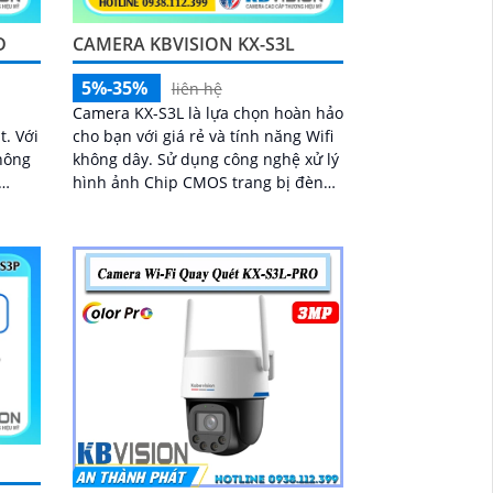
D
CAMERA KBVISION KX-S3L
5%-35%
liên hệ
n
Camera KX-S3L là lựa chọn hoàn hảo
Với
cho bạn với giá rẻ và tính năng Wifi
hông
không dây. Sử dụng công nghệ xử lý
hình ảnh Chip CMOS trang bị đèn
h sắc
Led giúp nhìn có màu vào ban đêm
lên đến 30m