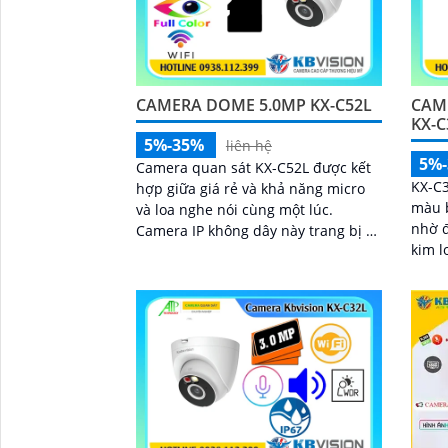
CAMERA DOME 5.0MP KX-C52L
CAM
KX-
5%-35%
liên hệ
5%
Camera quan sát KX-C52L được kết
KX-C3
hợp giữa giá rẻ và khả năng micro
màu 
và loa nghe nói cùng một lúc.
nhờ đ
Camera IP không dây này trang bị 2
kim l
chế độ hồng ngoại và led trợ sáng
nước 
giúp giám sát ban đêm hiệu quả,
3.0MP
thiết kế dome nhỏ gọn cho ra gốc
hợp m
nhìn rộng đáng để tham khảo
265G
'