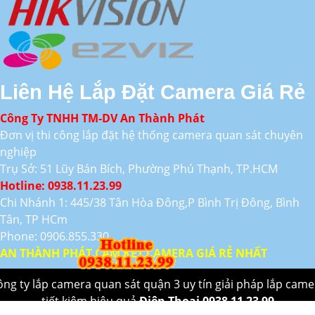
Liên Hệ Lắp Đặt Camera Giá Rẻ
Công Ty TNHH TM-DV An Thành Phát
Đơn vị thi công lắp đặt hệ thống camera quan sát chuyên
nghiệp
Trụ Sở: 51 Lũy Bán Bích, Phường Phú Thạnh, TP.HCM
Hotline: 0938.11.23.99
Chi Nhánh 1: 445/38 Tân Hòa Đông,P Bình Trị Đông, Bình
Tân, TP HCm
Phone: 0906.855.330
AN THÀNH PHÁT CAM KẾT CAMERA GIÁ RẺ NHẤT
ông ty lắp camera quan sát quận 3 uy tín giải pháp lắp came
tiết kiệm hiệu quả
Điên Thoại 0938 11 23 99