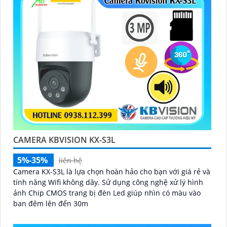
️🥈
3:
"Chúng tôi cam kết cung cấp Camera Kbvision
chính hãng với chiết khấu cao nhất trên thị trường.
Hãy đến với chúng tôi để trải nghiệm dịch vụ tốt nhất
và nhận được sự tư vấn chuyên nghiệp về giải pháp an
ninh cần thiết!"
Hy vọng những câu giới thiệu trên sẽ giúp bạn thành
công trong việc tiếp cận khách hàng và tăng cơ hội
bán hàng của bạn. Nếu có bất kỳ yêu cầu hay câu hỏi
nào khác, bạn có thể chia sẻ để tôi hỗ trợ bạn tốt hơn!
CAMERA KBVISION KX-S3L
5%-35%
liên hệ
Camera KX-S3L là lựa chọn hoàn hảo cho bạn với giá rẻ và
tính năng Wifi không dây. Sử dụng công nghệ xử lý hình
ảnh Chip CMOS trang bị đèn Led giúp nhìn có màu vào
ban đêm lên đến 30m