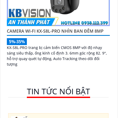
CAMERA WI-FI KX-S8L-PRO NHÌN BAN ĐÊM 8MP
5%-35%
KX-S8L-PRO trang bị cảm biến CMOS 8MP với độ nhạy
sáng siêu thấp, ống kính cố định 3. 6mm góc rộng 82. 9°,
hỗ trợ quay quét tự động, Auto Tracking theo dõi đối
tượng
TIN TỨC NỔI BẬT