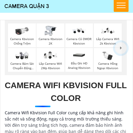
Camera Kbvision
Camera Kbvision
Camera Có DWDR
Lắp Camera Wifi
Chống Trộm
2K
Kbvision
2k Kbvision
Đầu Ghi HD
Camera Bám Sát
Lắp Camera Wifi
Camera Hồng
Analog Kbvision
Chuyển Động
2Mp Kbvision
Ngoại Kbvision
Kbvision
CAMERA WIFI KBVISION FULL
COLOR
Camera Wifi Kbvision Full Color cung cấp khả năng ghi hình
sắc nét và sống động, ngay cả trong môi trường thiếu sáng.
Với đèn trợ sáng trắng tích hợp, camera đảm bảo hình ảnh
màu rõ ràng vào ban đêm, giúp bạn dễ dàng theo dõi các chi