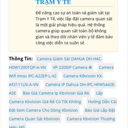
TRẠM Y TẾ
Để nâng cao sự an toàn và giám sát tại
Trạm Y Tế, việc lắp đặt camera quan sát
là một giải pháp hiệu quả. Hệ thống
camera giúp quan sát toàn bộ không
gian và theo dõi nhân viên y tế đảm bảo
công việc diễn ra suôn sẻ
Thông Tin:
Camera Giám Sát DAHUA DH-HAC-
HDW1200TQP-A-VN
VP-2200IP Camera ❇
Camera
Wifi Imou IPC-A22EP-L-V2
Camera KBvision KX-
AF2111LN-A-VN
Camera IP Dahua DH-IPC-HFW5442E-
ASE
Báo Giá Camera Ip Kbvision Giá Rè
Lắp
Camera Kbvision Giá Rẻ Có Tốt Không
Hường Dẫn Cài
Đặt Xem Camera Cho Dòng Kbvision
Báo Giá Lắp Đặt
Camera Quan Sát Kbvision
Camera Kbvision Thương
Hiệu Mỹ