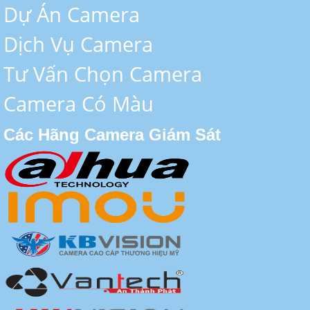
Dự Án Camera
Dịch Vụ Camera
Tư Vấn Chọn Camera
Camera Có Màu
Các Hãng Camera Giám Sát