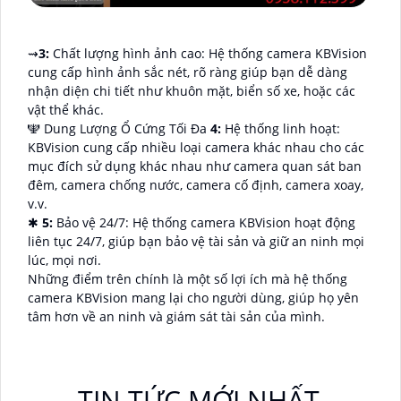
⇝
3:
Chất lượng hình ảnh cao: Hệ thống camera KBVision
cung cấp hình ảnh sắc nét, rõ ràng giúp bạn dễ dàng
nhận diện chi tiết như khuôn mặt, biển số xe, hoặc các
vật thể khác.
🕎 Dung Lượng Ổ Cứng Tối Đa
4:
Hệ thống linh hoạt:
KBVision cung cấp nhiều loại camera khác nhau cho các
mục đích sử dụng khác nhau như camera quan sát ban
đêm, camera chống nước, camera cố định, camera xoay,
v.v.
✱
5:
Bảo vệ 24/7: Hệ thống camera KBVision hoạt động
liên tục 24/7, giúp bạn bảo vệ tài sản và giữ an ninh mọi
lúc, mọi nơi.
Những điểm trên chính là một số lợi ích mà hệ thống
camera KBVision mang lại cho người dùng, giúp họ yên
tâm hơn về an ninh và giám sát tài sản của mình.
TIN TỨC MỚI NHẤT