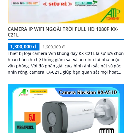
CAMERA IP WIFI NGOÀI TRỜI FULL HD 1080P KX-
C21L
1,300,000 ₫
1,600,000 ₫
Thiết bị loại camera Wifi không dây KX-C21L là sự lựa chọn
hoàn hảo cho hệ thống giám sát và an ninh tại nhà hoặc
văn phòng. Với độ phân giải cao, hình ảnh sắc nét và góc
nhìn rộng, camera KX-C21L giúp bạn quan sát mọi hoạt
động một cách dễ dàng