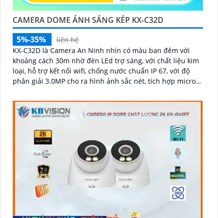
CAMERA DOME ÁNH SÁNG KÉP KX-C32D
5%-35%
liên hệ
KX-C32D là Camera An Ninh nhìn có màu ban đêm với
khoảng cách 30m nhờ đèn LEd trợ sáng, với chất liệu kim
loại, hỗ trợ kết nối wifi, chống nước chuẩn IP 67, với độ
phân giải 3.0MP cho ra hình ảnh sắc nét, tích hợp micro
và khe cắm thẻ nhớ 265GB