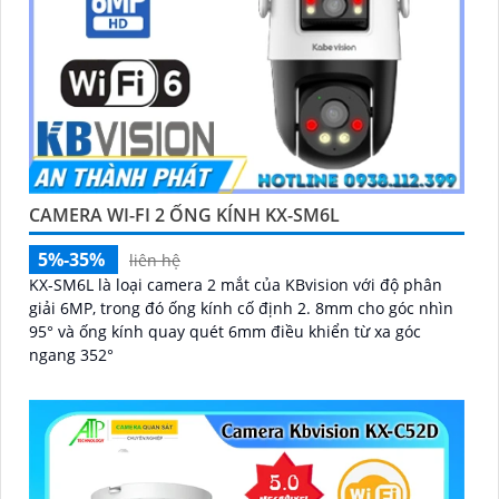
CAMERA WI-FI 2 ỐNG KÍNH KX-SM6L
5%-35%
liên hệ
KX-SM6L là loại camera 2 mắt của KBvision với độ phân
giải 6MP, trong đó ống kính cố định 2. 8mm cho góc nhìn
95° và ống kính quay quét 6mm điều khiển từ xa góc
ngang 352°