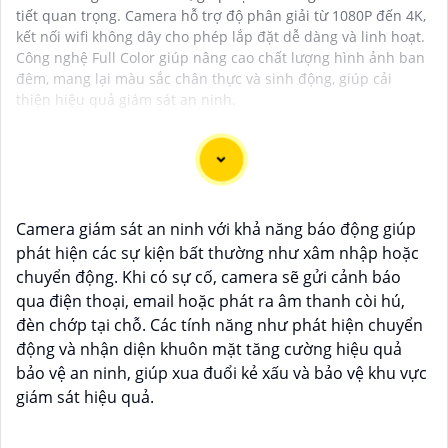
tiết quan trọng. Camera hỗ trợ độ phân giải từ 1080P đến 4K,
kết nối wifi không dây cho phép lắp đặt dễ dàng và linh hoạt.
Công nghệ Full Color giúp nâng cao chất lượng hình ảnh ban
đêm, mang lại màu sắc chân thực và sinh động, giúp cải
thiện hiệu quả giám sát an ninh.
Chào bạn, dưới đây là một số câu giới thiệu cho việc
Camera giám sát an ninh với khả năng báo động giúp
mua Camera Kbvision với chiết khấu cao và giải pháp
phát hiện các sự kiện bất thường như xâm nhập hoặc
phù hợp trong ngữ cảnh của một đại lý công nghệ:
chuyển động. Khi có sự cố, camera sẽ gửi cảnh báo
🛃
1:
"Chào anh/chị! Bạn đang tìm kiếm Camera
qua điện thoại, email hoặc phát ra âm thanh còi hú,
Kbvision với chiết khấu hấp dẫn? Hãy đến với chúng
đèn chớp tại chỗ. Các tính năng như phát hiện chuyển
tôi để nhận ưu đãi đặc biệt và được tư vấn về giải
động và nhận diện khuôn mặt tăng cường hiệu quả
pháp chính xác nhất cho nhu cầu an ninh của bạn!"
bảo vệ an ninh, giúp xua đuổi kẻ xấu và bảo vệ khu vực
️🏅️
2:
"Bạn muốn mua Camera Kbvision với giá ưu đãi
giám sát hiệu quả.
và giải pháp phù hợp? Liên hệ ngay với chúng tôi để
được hỗ trợ tốt nhất từ đội ngũ chuyên gia có kinh
nghiệm!"