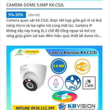
'
CAMERA DOME 5.0MP KX-C52L
5%-35%
liên hệ
Camera quan sát KX-C52L được kết hợp giữa giá rẻ và khả
năng micro và loa nghe nói cùng một lúc. Camera IP
không dây này trang bị 2 chế độ hồng ngoại và led trợ
sáng giúp giám sát ban đêm hiệu quả, thiết kế dome nhỏ
gọn cho ra gốc nhìn rộng đáng để tham khảo