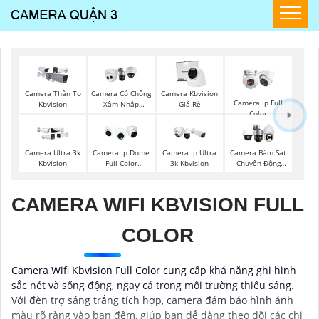
Camera Thân To
Camera Có Chống
Camera Kbvision
Camera Ip Full
Kbvision
Xâm Nhập
Giá Rẻ
Color
Kbvision
Camera Ultra 3k
Camera Ip Dome
Camera Ip Ultra
Camera Bám Sát
Kbvision
Full Color
3k Kbvision
Chuyển Động
Kbvision
Kbvision
CAMERA WIFI KBVISION FULL
COLOR
Camera Wifi Kbvision Full Color cung cấp khả năng ghi hình
sắc nét và sống động, ngay cả trong môi trường thiếu sáng.
Với đèn trợ sáng trắng tích hợp, camera đảm bảo hình ảnh
màu rõ ràng vào ban đêm, giúp bạn dễ dàng theo dõi các chi