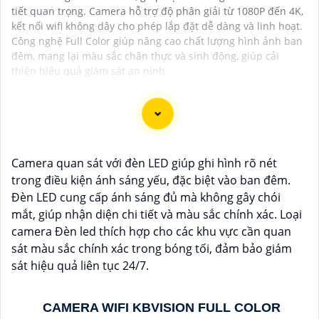
tiết quan trọng. Camera hỗ trợ độ phân giải từ 1080P đến 4K,
kết nối wifi không dây cho phép lắp đặt dễ dàng và linh hoạt.
Công nghệ Full Color giúp nâng cao chất lượng hình ảnh ban
đêm, mang lại màu sắc chân thực và sinh động, giúp cải
thiện hiệu quả giám sát an ninh.
Camera công nghệ TiOC là một loại camera an ninh
Camera quan sát với đèn LED giúp ghi hình rõ nét
thông minh mới được trang bị công nghệ TiOC
trong điều kiện ánh sáng yếu, đặc biệt vào ban đêm.
(Thermal Imaging for Object Classification). Được thiết
Đèn LED cung cấp ánh sáng đủ mà không gây chói
kế để cung cấp hình ảnh sắt nét và chất lượng cao
mắt, giúp nhận diện chi tiết và màu sắc chính xác. Loại
trong mọi điều kiện ánh sáng, camera TiOC là sự lựa
camera Đèn led thích hợp cho các khu vực cần quan
chọn lý tưởng để bảo vệ ngôi nhà hay doanh nghiệp
sát màu sắc chính xác trong bóng tối, đảm bảo giám
của bạn.
sát hiệu quả liên tục 24/7.
Với công nghệ TiOC, camera có khả năng phân biệt rõ
ràng giữa người và vật thể khác, giúp hạn chế tối đa
việc báo động giả và gửi cảnh báo khi phát hiện sự
CAMERA WIFI KBVISION FULL COLOR
việc đáng ngờ. Camera TiOC cũng được trang bị cảm