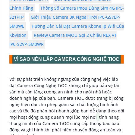
Chính Hãng
Thông Số Camera Imou Dùng Sim 4G IPC-
S21FTP
Giới Thiệu Camera 3K Ngoài Trời IPC-GS7EP-
5M0WE
Hướng Dẫn Cài Đặt Camera Kbone Ip Wifi Của
Kbvision
Review Camera IMOU Gọi 2 Chiều REX VT
IPC-S2VP-5M0WR
VÌ SAO NÊN LẮP CAMERA CÔNG NGHỆ TIOC
Với sự phát triển không ngừng của công nghệ việc lắp
đặt Camera Công Nghệ TiOC không chỉ giúp bảo vệ tài
sản mà còn tăng cường an ninh cho ngôi nhà hoặc
doanh nghiệp của bạn. Camera TiOC được trang bị công
nghệ hiện đại cho phép giám sát chất lượng hình ảnh
cao và tốc độ phản hồi nhanh giúp bạn dễ dàng theo dõi
mọi hoạt động xung quanh mọi lúc mọi nơi
tính năng
thông minh của Camera TiOC cung cấp thông báo báo
động và ghi hình khi phát hiện chuyển động an toàn và