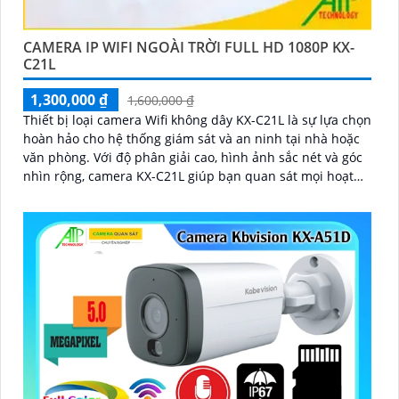
CAMERA IP WIFI NGOÀI TRỜI FULL HD 1080P KX-
C21L
1,300,000 ₫
1,600,000 ₫
Thiết bị loại camera Wifi không dây KX-C21L là sự lựa chọn
hoàn hảo cho hệ thống giám sát và an ninh tại nhà hoặc
văn phòng. Với độ phân giải cao, hình ảnh sắc nét và góc
nhìn rộng, camera KX-C21L giúp bạn quan sát mọi hoạt
động một cách dễ dàng