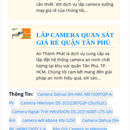
cần thiết. Với dịch vụ lắp camera xưởng
may giá rẻ của chúng tôi,...
LẮP CAMERA QUAN SÁT
GIÁ RẺ QUẬN TÂN PHÚ
An Thành Phát là dịch vụ cung cấp và
lắp đặt hệ thống camera an ninh chất
lượng tại khu vực quận Tân Phú, TP.
HCM. Chúng tôi cam kết mang đến giải
pháp an ninh hiệu quả, với sản...
Thông Tin:
Camera Dahua DH-HAC-ME1509TQP-A-
PV
Camera Hikvision DS-2CD2387G2P-LSU/SL(C)
Camera Ngoài Trời HIKVISION DS-2CE16D0T-LTS Ghi
Âm
camera wifi kbone KN-S25F
Camera Dahua DH-
IPC-HFW1230TC1-A
Báo Giá Camera Ip Hikvision