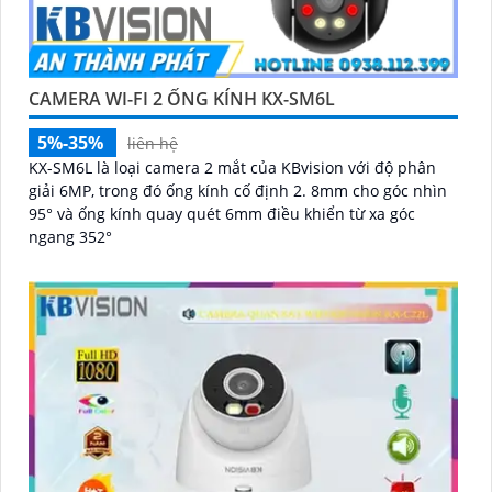
CAMERA WI-FI 2 ỐNG KÍNH KX-SM6L
5%-35%
liên hệ
KX-SM6L là loại camera 2 mắt của KBvision với độ phân
giải 6MP, trong đó ống kính cố định 2. 8mm cho góc nhìn
95° và ống kính quay quét 6mm điều khiển từ xa góc
ngang 352°