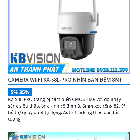
CAMERA WI-FI KX-S8L-PRO NHÌN BAN ĐÊM 8MP
5%-35%
KX-S8L-PRO trang bị cảm biến CMOS 8MP với độ nhạy
sáng siêu thấp, ống kính cố định 3. 6mm góc rộng 82. 9°,
hỗ trợ quay quét tự động, Auto Tracking theo dõi đối
tượng