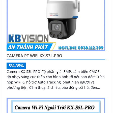
CAMERA PT WIFI KX-S3L-PRO
5%-35%
Camera KX-S3L-PRO độ phân giải 3MP, cảm biến CMOS,
độ nhạy sáng cực thấp cho hình ảnh rõ nét ban đêm. Tích
hợp WiFi 6, hỗ trợ Auto Tracking, phát hiện người và
phương tiện, đàm thoại 2 chiều, báo động còi hú, đèn
chớp