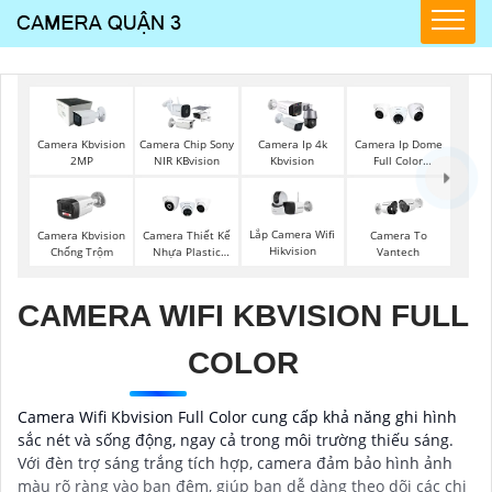
Camera Kbvision
Camera Chip Sony
Camera Ip 4k
Camera Ip Dome
2MP
NIR KBvision
Kbvision
Full Color
Kbvision
Lắp Camera Wifi
Camera Kbvision
Camera Thiết Kế
Camera To
Hikvision
Chống Trộm
Nhựa Plastic
Vantech
Kbvision
CAMERA WIFI KBVISION FULL
COLOR
Camera Wifi Kbvision Full Color cung cấp khả năng ghi hình
sắc nét và sống động, ngay cả trong môi trường thiếu sáng.
Với đèn trợ sáng trắng tích hợp, camera đảm bảo hình ảnh
màu rõ ràng vào ban đêm, giúp bạn dễ dàng theo dõi các chi