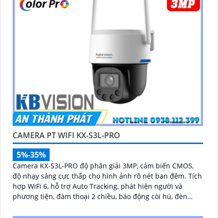
CAMERA PT WIFI KX-S3L-PRO
5%-35%
Camera KX-S3L-PRO độ phân giải 3MP, cảm biến CMOS,
độ nhạy sáng cực thấp cho hình ảnh rõ nét ban đêm. Tích
hợp WiFi 6, hỗ trợ Auto Tracking, phát hiện người và
phương tiện, đàm thoại 2 chiều, báo động còi hú, đèn
chớp