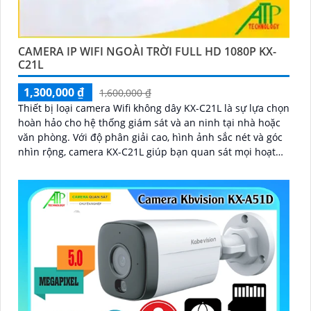
CAMERA IP WIFI NGOÀI TRỜI FULL HD 1080P KX-
C21L
1,300,000 ₫
1,600,000 ₫
Thiết bị loại camera Wifi không dây KX-C21L là sự lựa chọn
hoàn hảo cho hệ thống giám sát và an ninh tại nhà hoặc
văn phòng. Với độ phân giải cao, hình ảnh sắc nét và góc
nhìn rộng, camera KX-C21L giúp bạn quan sát mọi hoạt
động một cách dễ dàng