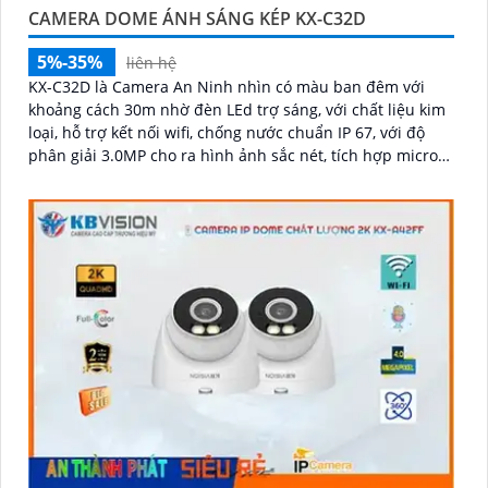
CAMERA DOME ÁNH SÁNG KÉP KX-C32D
5%-35%
liên hệ
KX-C32D là Camera An Ninh nhìn có màu ban đêm với
khoảng cách 30m nhờ đèn LEd trợ sáng, với chất liệu kim
loại, hỗ trợ kết nối wifi, chống nước chuẩn IP 67, với độ
phân giải 3.0MP cho ra hình ảnh sắc nét, tích hợp micro
và khe cắm thẻ nhớ 265GB