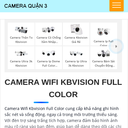
Camera Thân To
Camera Có Chống
Camera Kbvision
Camera Ip Full
Kbvision
Xâm Nhập
Giá Rẻ
Color
Kbvision
Camera Ultra 3k
Camera Ip Dome
Camera Ip Ultra
Camera Bám Sát
Kbvision
Full Color
3k Kbvision
Chuyển Động
Kbvision
Kbvision
CAMERA WIFI KBVISION FULL
COLOR
Camera Wifi Kbvision Full Color cung cấp khả năng ghi hình
sắc nét và sống động, ngay cả trong môi trường thiếu sáng.
Với đèn trợ sáng trắng tích hợp, camera đảm bảo hình ảnh
màu rõ ràng vào ban đêm, giúp bạn dễ dàng theo dõi các chi