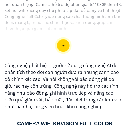
tiết quan trọng. Camera hỗ trợ độ phân giải từ 1080P đến 4K,
kết nối wifi không dây cho phép lắp đặt dễ dàng và linh hoạt.
Công nghệ Full Color giúp nâng cao chất lượng hình ảnh ban
đêm, mang lại màu sắc chân thực và sinh động, giúp cải
thiện hiệu quả giám sát an ninh.
Camera công nghệ TiOC là một loại camera an ninh
Công nghệ phát hiện người sử dụng công nghệ AI để
thông minh mới được trang bị công nghệ TiOC
phân tích theo dõi con người đưa ra những cảnh báo
(Thermal Imaging for Object Classification). Được thiết
độ chính xác cao. Và nói không với báo động giả do
kế để cung cấp hình ảnh sắt nét và chất lượng cao
gió, rác hay côn trùng. Công nghệ này hỗ trợ các tính
trong mọi điều kiện ánh sáng, camera TiOC là sự lựa
năng như báo động, ghi hình trực tiếp và nâng cao
chọn lý tưởng để bảo vệ ngôi nhà hay doanh nghiệp
hiệu quả giám sát, bảo mật, đặc biệt trong các khu vực
của bạn.
như tòa nhà, công viên hoặc khu công nghiệp.
Với công nghệ TiOC, camera có khả năng phân biệt rõ
ràng giữa người và vật thể khác, giúp hạn chế tối đa
việc báo động giả và gửi cảnh báo khi phát hiện sự
CAMERA WIFI KBVISION FULL COLOR
việc đáng ngờ. Camera TiOC cũng được trang bị cảm