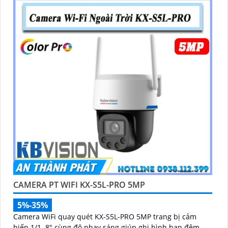
CAMERA PT WIFI KX-S5L-PRO 5MP
5%-35%
Camera WiFi quay quét KX-S5L-PRO 5MP trang bị cảm
biến 1/1. 8" cùng độ nhạy sáng giúp ghi hình ban đêm