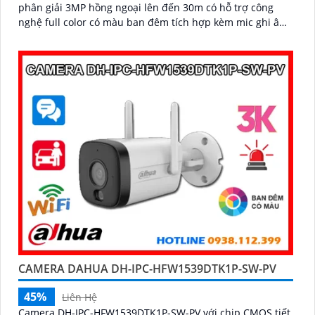
phân giải 3MP hồng ngoại lên đến 30m có hỗ trợ công
nghệ full color có màu ban đêm tích hợp kèm mic ghi âm
camera để giám sát và bảo vệ tài sản của mình giá rẻ phù
hợp cho mọi gia đình.
CAMERA DAHUA DH-IPC-HFW1539DTK1P-SW-PV
45%
Liên Hệ
Camera DH-IPC-HFW1539DTK1P-SW-PV với chip CMOS tiết