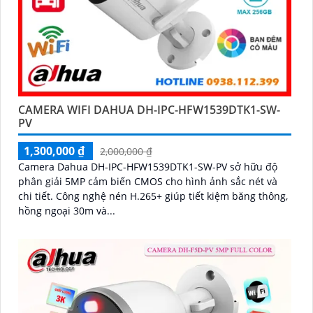
CAMERA WIFI DAHUA DH-IPC-HFW1539DTK1-SW-
PV
1,300,000 ₫
2,000,000 ₫
Camera Dahua DH-IPC-HFW1539DTK1-SW-PV sở hữu độ
phân giải 5MP cảm biến CMOS cho hình ảnh sắc nét và
chi tiết. Công nghệ nén H.265+ giúp tiết kiệm băng thông,
hồng ngoại 30m và...