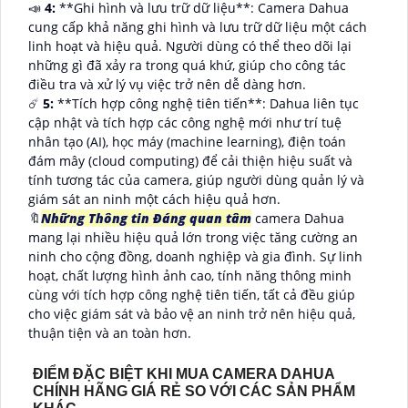
📣
4:
**Ghi hình và lưu trữ dữ liệu**: Camera Dahua
cung cấp khả năng ghi hình và lưu trữ dữ liệu một cách
linh hoạt và hiệu quả. Người dùng có thể theo dõi lại
những gì đã xảy ra trong quá khứ, giúp cho công tác
điều tra và xử lý vụ việc trở nên dễ dàng hơn.
☄️
5:
**Tích hợp công nghệ tiên tiến**: Dahua liên tục
cập nhật và tích hợp các công nghệ mới như trí tuệ
nhân tạo (AI), học máy (machine learning), điện toán
đám mây (cloud computing) để cải thiện hiệu suất và
tính tương tác của camera, giúp người dùng quản lý và
giám sát an ninh một cách hiệu quả hơn.
🔖
Những Thông tin Đáng quan tâm
camera Dahua
mang lại nhiều hiệu quả lớn trong việc tăng cường an
ninh cho cộng đồng, doanh nghiệp và gia đình. Sự linh
hoạt, chất lượng hình ảnh cao, tính năng thông minh
cùng với tích hợp công nghệ tiên tiến, tất cả đều giúp
cho việc giám sát và bảo vệ an ninh trở nên hiệu quả,
thuận tiện và an toàn hơn.
ĐIỂM ĐẶC BIỆT KHI MUA CAMERA DAHUA
CHÍNH HÃNG GIÁ RẺ SO VỚI CÁC SẢN PHẨM