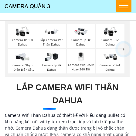
Camera IP 360
Lắp Camera Wifi
Camera Ip 3k
Camera PTZ
Dahua
Thân Dahua
Dahua
Dahua
Camera Wifi Ezviz
Camera Nhận
Camera Ip 4k
Camera IP PoE
Xoay 360 Độ
Diện Biển Số
Dahua
Dahua
Dahua
LẮP CAMERA WIFI THÂN
DAHUA
Camera Wifi Thân Dahua có thiết kế với kiểu dáng Bullet có
khả năng kết nối wifi giúp xem trực tiếp và lưu trữ qua thẻ
nhớ. Camera Dahua dạng thân được trang bị vỏ chắc chắn
và chuẩn chống nước IP67, camera có khả năng hoạt động ổn