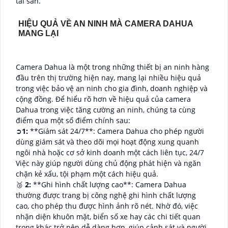
tài sản.
HIỆU QUẢ VỀ AN NINH MÀ CAMERA DAHUA
MANG LẠI
Camera Dahua là một trong những thiết bị an ninh hàng
đầu trên thị trường hiện nay, mang lại nhiều hiệu quả
trong việc bảo vệ an ninh cho gia đình, doanh nghiệp và
cộng đồng. Để hiểu rõ hơn về hiệu quả của camera
Dahua trong việc tăng cường an ninh, chúng ta cùng
điểm qua một số điểm chính sau:
➲
1:
**Giám sát 24/7**: Camera Dahua cho phép người
dùng giám sát và theo dõi mọi hoạt động xung quanh
ngôi nhà hoặc cơ sở kinh doanh một cách liên tục, 24/7
Việc này giúp người dùng chủ động phát hiện và ngăn
chặn kẻ xấu, tội phạm một cách hiệu quả.
🥉
2:
**Ghi hình chất lượng cao**: Camera Dahua
thường được trang bị công nghệ ghi hình chất lượng
cao, cho phép thu được hình ảnh rõ nét. Nhờ đó, việc
nhận diện khuôn mặt, biển số xe hay các chi tiết quan
trọng khác trở nên dễ dàng hơn, giúp cảnh sát và người