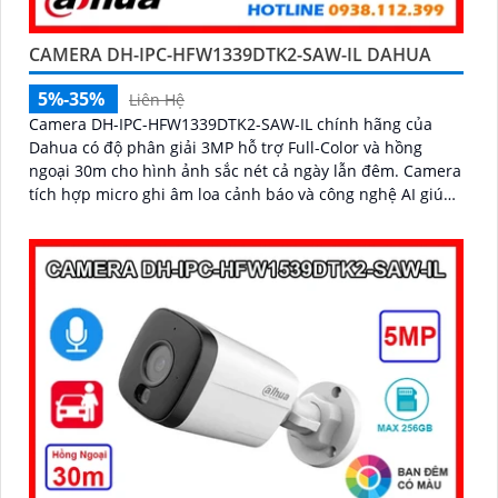
CAMERA DH-IPC-HFW1339DTK2-SAW-IL DAHUA
5%-35%
Liên Hệ
Camera DH-IPC-HFW1339DTK2-SAW-IL chính hãng của
Dahua có độ phân giải 3MP hỗ trợ Full-Color và hồng
ngoại 30m cho hình ảnh sắc nét cả ngày lẫn đêm. Camera
tích hợp micro ghi âm loa cảnh báo và công nghệ AI giúp
phát hiện con người, phương tiện chính xác