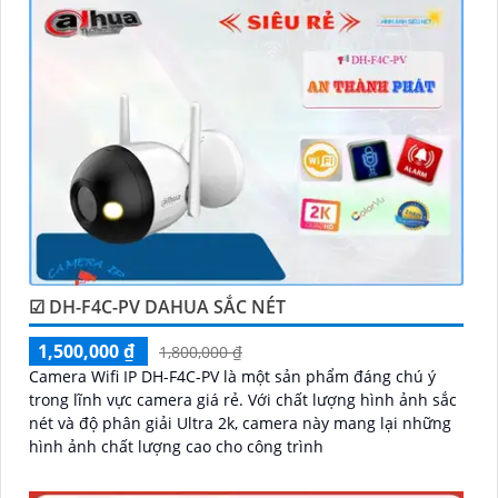
trên các website thương mại điện tử hoặc tại các cửa
hàng điện tử.
Hy vọng rằng những thông tin trên sẽ giúp bạn chọn
lựa được Camera Dahua chính hãng, giá rẻ và chất
lượng. Nếu bạn có thêm câu hỏi hoặc cần tư vấn
thêm, đừng ngần ngại để lại Cung cấp cho công trình
biết.
☑ DH-F4C-PV DAHUA SẮC NÉT
1,500,000 ₫
1,800,000 ₫
Camera Wifi IP DH-F4C-PV là một sản phẩm đáng chú ý
trong lĩnh vực camera giá rẻ. Với chất lượng hình ảnh sắc
'
nét và độ phân giải Ultra 2k, camera này mang lại những
hình ảnh chất lượng cao cho công trình