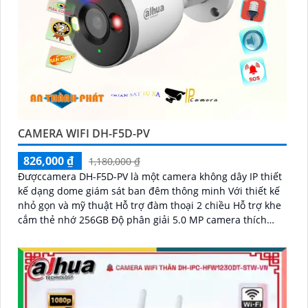
CAMERA WIFI DH-F5D-PV
826,000 ₫
1,180,000 ₫
Đượccamera DH-F5D-PV là một camera không dây IP thiết
kế dạng dome giám sát ban đêm thông minh Với thiết kế
nhỏ gọn và mỹ thuật Hỗ trợ đàm thoại 2 chiều Hỗ trợ khe
cắm thẻ nhớ 256GB Độ phân giải 5.0 MP camera thích
hợp cho nhiều loại công trình