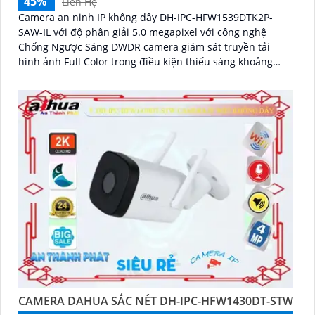
45%
Liên Hệ
Camera an ninh IP không dây DH-IPC-HFW1539DTK2P-
SAW-IL với độ phân giải 5.0 megapixel với công nghệ
Chống Ngược Sáng DWDR camera giám sát truyền tải
hình ảnh Full Color trong điều kiện thiếu sáng khoảng
cách xa lên đến 30m hình ảnh siêu nét
CAMERA DAHUA SẮC NÉT DH-IPC-HFW1430DT-STW