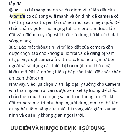
lắp đặt.
😀
4:
Địa chỉ mạng mạnh và ổn định: Vị trí lắp đặt cần
🔄
tự tin
có đủ sóng wifi mạnh và ổn định để camera có
thể truy cập và truyền tải dữ liệu một cách hiệu quả. Để
chắc chắn việc kết nối mạng tốt, camera cần được lắp
đặt gần điểm truy cập wifi hoặc sử dụng bộ khuếch đại
sóng mạng.
♊
5:
Bảo mật thông tin: Vị trí lắp đặt của camera cần
được chọn sao cho không bị lộ trội và dễ dàng bị xâm
nhập. Việc đặt camera ở vị trí cao, khó tiếp cận từ bên
ngoài và sử dụng các thiết bị bảo mật như khóa mật
khẩu, mã PIN là những biện pháp cần thiết để chắc chắn
an toàn thông tin.
Như vậy, việc lựa chọn vị trí lắp đặt lý tưởng cho Camera
wifi thân ngoài trời cần được xem xét kỹ lưỡng để chắc
chắn hiệu quả hoạt động và an toàn thông tin. Chỉ khi
đặt camera ở vị trí phù hợp, người dùng mới có thể tận
dụng hết tiềm năng của thiết bị trong việc giám sát an
ninh và quản lý không gian ngoài trời.
ƯU ĐIỂM VÀ NHƯỢC ĐIỂM KHI SỬ DỤNG