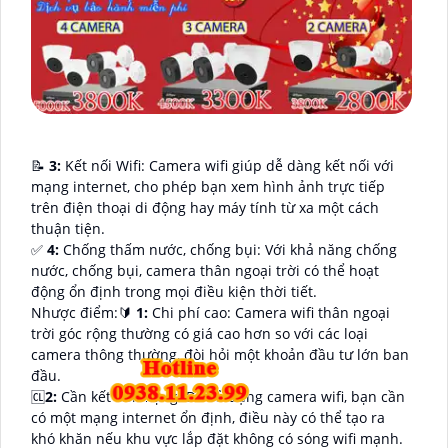
📝
3:
Kết nối Wifi: Camera wifi giúp dễ dàng kết nối với
mạng internet, cho phép bạn xem hình ảnh trực tiếp
trên điện thoại di động hay máy tính từ xa một cách
thuận tiện.
️✅
4:
Chống thấm nước, chống bụi: Với khả năng chống
nước, chống bụi, camera thân ngoại trời có thể hoạt
động ổn định trong mọi điều kiện thời tiết.
Nhược điểm:🔰
1:
Chi phí cao: Camera wifi thân ngoại
trời góc rộng thường có giá cao hơn so với các loại
camera thông thường, đòi hỏi một khoản đầu tư lớn ban
đầu.
🆑
2:
Cần kết nối mạng: Để sử dụng camera wifi, bạn cần
có một mạng internet ổn định, điều này có thể tạo ra
khó khăn nếu khu vực lắp đặt không có sóng wifi mạnh.