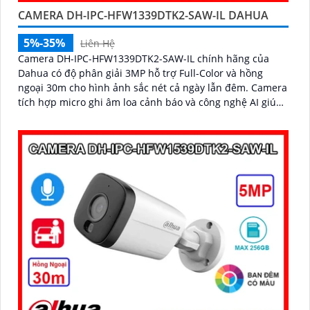
CAMERA DH-IPC-HFW1339DTK2-SAW-IL DAHUA
5%-35%
Liên Hệ
Camera DH-IPC-HFW1339DTK2-SAW-IL chính hãng của
Dahua có độ phân giải 3MP hỗ trợ Full-Color và hồng
ngoại 30m cho hình ảnh sắc nét cả ngày lẫn đêm. Camera
tích hợp micro ghi âm loa cảnh báo và công nghệ AI giúp
phát hiện con người, phương tiện chính xác