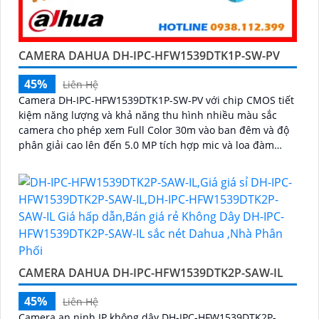
CAMERA DAHUA DH-IPC-HFW1539DTK1P-SW-PV
45%
Liên Hệ
Camera DH-IPC-HFW1539DTK1P-SW-PV với chip CMOS tiết
kiệm năng lượng và khả năng thu hình nhiều màu sắc
camera cho phép xem Full Color 30m vào ban đêm và độ
phân giải cao lên đến 5.0 MP tích hợp mic và loa đàm
thoại 2 chiều
CAMERA DAHUA DH-IPC-HFW1539DTK2P-SAW-IL
45%
Liên Hệ
Camera an ninh IP không dây DH-IPC-HFW1539DTK2P-