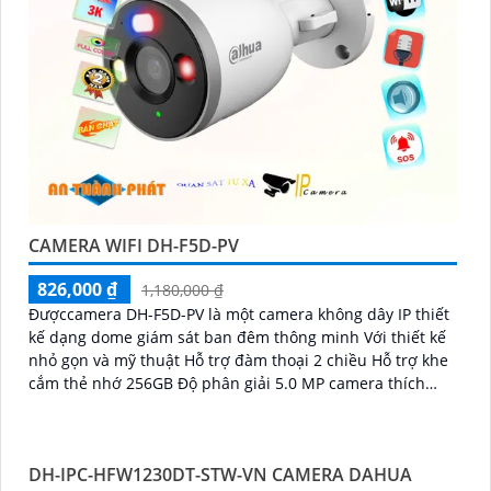
CAMERA WIFI DH-F5D-PV
826,000 ₫
1,180,000 ₫
Đượccamera DH-F5D-PV là một camera không dây IP thiết
kế dạng dome giám sát ban đêm thông minh Với thiết kế
nhỏ gọn và mỹ thuật Hỗ trợ đàm thoại 2 chiều Hỗ trợ khe
cắm thẻ nhớ 256GB Độ phân giải 5.0 MP camera thích
hợp cho nhiều loại công trình
DH-IPC-HFW1230DT-STW-VN CAMERA DAHUA