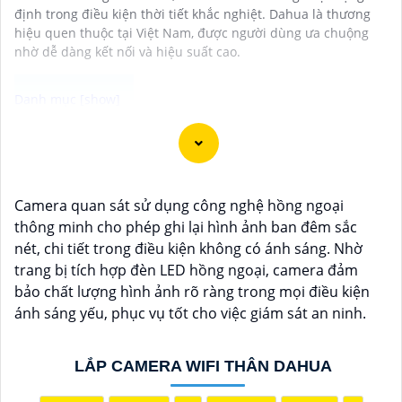
định trong điều kiện thời tiết khắc nghiệt. Dahua là thương
hiệu quen thuộc tại Việt Nam, được người dùng ưa chuộng
nhờ dễ dàng kết nối và hiệu suất cao.
"Camera wifi thân ngoài trời góc rộng với hình ảnh
chất lượng sắc nét mang đến sự an ninh tối đa cho
ngôi nhà hoặc văn phòng của bạn. Với khả năng quan
Camera quan sát sử dụng công nghệ hồng ngoại
sát toàn bộ không gian xung quanh, camera này giúp
thông minh cho phép ghi lại hình ảnh ban đêm sắc
bạn giám sát hiệu quả mọi hoạt động từ xa. Hệ thống
nét, chi tiết trong điều kiện không có ánh sáng. Nhờ
kết nối wifi tiện lợi cho phép bạn theo dõi mọi thay đổi
trang bị tích hợp đèn LED hồng ngoại, camera đảm
một cách dễ dàng thông qua điện thoại di động hoặc
bảo chất lượng hình ảnh rõ ràng trong mọi điều kiện
máy tính. với góc quay rộng, camera giúp bạn không
ánh sáng yếu, phục vụ tốt cho việc giám sát an ninh.
bỏ sót bất kỳ chi tiết nào trong tầm quan sát. Sản
phẩm được thiết kế chắc chắn và chống nước, phục vụ
tốt trong mọi điều kiện thời tiết khắc nghiệt. Đảm bảo
LẮP CAMERA WIFI THÂN DAHUA
an ninh cho ngôi nhà, cửa hàng hoặc văn phòng của