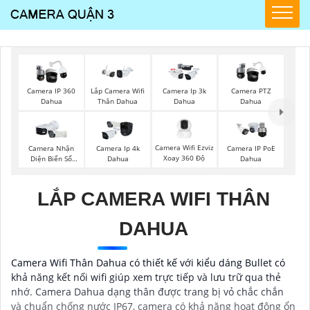
Camera IP 360
Lắp Camera Wifi
Camera Ip 3k
Camera PTZ
Dahua
Thân Dahua
Dahua
Dahua
Camera Wifi Ezviz
Camera Nhận
Camera Ip 4k
Camera IP PoE
Xoay 360 Độ
Diện Biển Số
Dahua
Dahua
Dahua
LẮP CAMERA WIFI THÂN
DAHUA
Camera Wifi Thân Dahua có thiết kế với kiểu dáng Bullet có
khả năng kết nối wifi giúp xem trực tiếp và lưu trữ qua thẻ
nhớ. Camera Dahua dạng thân được trang bị vỏ chắc chắn
và chuẩn chống nước IP67, camera có khả năng hoạt động ổn