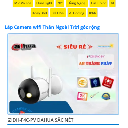
bạn với camera wifi thân ngoài trời này."
Mic Và Loa
Dual Light
78°
Hồng Ngoại
Full Color
AI
Xoay 360
3D DNR
AI Coding
IP66
Lắp Camera wifi Thân Ngoài Trời góc rộng
'
☑ DH-F4C-PV DAHUA SẮC NÉT