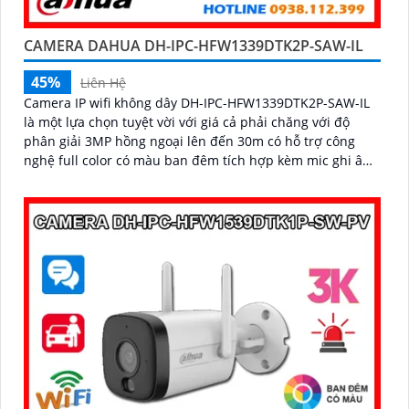
CAMERA DAHUA DH-IPC-HFW1339DTK2P-SAW-IL
45%
Liên Hệ
Camera IP wifi không dây DH-IPC-HFW1339DTK2P-SAW-IL
là một lựa chọn tuyệt vời với giá cả phải chăng với độ
phân giải 3MP hồng ngoại lên đến 30m có hỗ trợ công
nghệ full color có màu ban đêm tích hợp kèm mic ghi âm
camera để giám sát và bảo vệ tài sản của mình giá rẻ phù
hợp cho mọi gia đình.