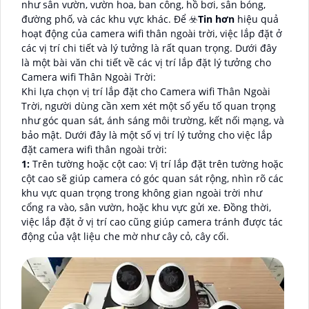
như sân vườn, vườn hoa, ban công, hồ bơi, sân bóng,
đường phố, và các khu vực khác. Để ☣️
Tin hơn
hiệu quả
hoạt động của camera wifi thân ngoài trời, việc lắp đặt ở
các vị trí chi tiết và lý tưởng là rất quan trọng. Dưới đây
là một bài văn chi tiết về các vị trí lắp đặt lý tưởng cho
Camera wifi Thân Ngoài Trời:
Khi lựa chọn vị trí lắp đặt cho Camera wifi Thân Ngoài
Trời, người dùng cần xem xét một số yếu tố quan trọng
như góc quan sát, ánh sáng môi trường, kết nối mạng, và
bảo mật. Dưới đây là một số vị trí lý tưởng cho việc lắp
đặt camera wifi thân ngoài trời:
1:
Trên tường hoặc cột cao: Vị trí lắp đặt trên tường hoặc
cột cao sẽ giúp camera có góc quan sát rộng, nhìn rõ các
khu vực quan trọng trong không gian ngoài trời như
cổng ra vào, sân vườn, hoặc khu vực gửi xe. Đồng thời,
việc lắp đặt ở vị trí cao cũng giúp camera tránh được tác
động của vật liệu che mờ như cây cỏ, cây cối.