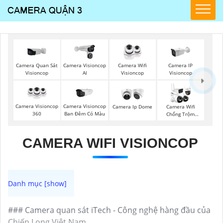
Camera Quan Sát
Camera Visioncop
Camera Wifi
Camera IP
Visioncop
Al
Visioncop
Visioncop
Camera Visioncop
Camera Visioncop
Camera Ip Dome
Camera Wifi
360
Ban Đêm Có Màu
Chống Trộm
Kbvision
CAMERA WIFI VISIONCOP
### Camera quan sát iTech - Công nghệ hàng đầu của
Chiến Long Việt Nam