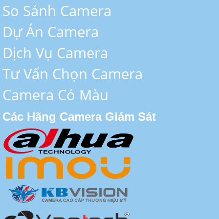
So Sánh Camera
Dự Án Camera
Dịch Vụ Camera
Tư Vấn Chọn Camera
Camera Có Màu
Các Hãng Camera Giám Sát