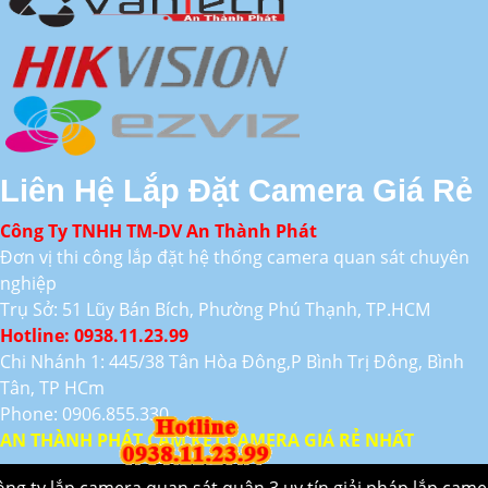
Liên Hệ Lắp Đặt Camera Giá Rẻ
Công Ty TNHH TM-DV An Thành Phát
Đơn vị thi công lắp đặt hệ thống camera quan sát chuyên
nghiệp
Trụ Sở: 51 Lũy Bán Bích, Phường Phú Thạnh, TP.HCM
Hotline: 0938.11.23.99
Chi Nhánh 1: 445/38 Tân Hòa Đông,P Bình Trị Đông, Bình
Tân, TP HCm
Phone: 0906.855.330
AN THÀNH PHÁT CAM KẾT CAMERA GIÁ RẺ NHẤT
ông ty lắp camera quan sát quận 3 uy tín giải pháp lắp came