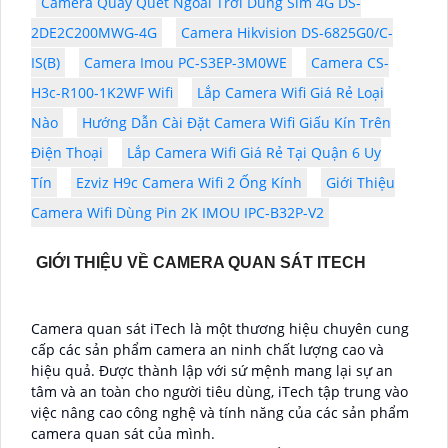
Camera Quay Quét Ngoài Trời Dùng Sim 4G DS-
2DE2C200MWG-4G
Camera Hikvision DS-6825G0/C-
IS(B)
Camera Imou PC-S3EP-3M0WE
Camera CS-
H3c-R100-1K2WF Wifi
Lắp Camera Wifi Giá Rẻ Loại
Nào
Hướng Dẫn Cài Đặt Camera Wifi Giấu Kín Trên
Điện Thoại
Lắp Camera Wifi Giá Rẻ Tại Quận 6 Uy
Tín
Ezviz H9c Camera Wifi 2 Ống Kính
Giới Thiệu
Camera Wifi Dùng Pin 2K IMOU IPC-B32P-V2
GIỚI THIỆU VỀ CAMERA QUAN SÁT ITECH
Camera quan sát iTech là một thương hiệu chuyên cung
cấp các sản phẩm camera an ninh chất lượng cao và
hiệu quả. Được thành lập với sứ mệnh mang lại sự an
tâm và an toàn cho người tiêu dùng, iTech tập trung vào
việc nâng cao công nghệ và tính năng của các sản phẩm
camera quan sát của mình.