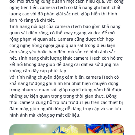
dõi môi trường xung quanh một cách hiệu quả. Với công
nghệ tiên tiến, camera iTech có khả năng ghi hình chất
lượng cao với độ phân giải sắc nét, giúp hiển thị hình
ảnh rõ ràng và chi tiết.
Tính năng nổi bật của camera iTech bao gồm khả năng
quan sát diện rộng, có thể xoay ngang và dọc để mở
rộng phạm vi quan sát. Camera cũng được tích hợp
công nghệ hồng ngoại giúp quan sát trong điều kiện
ánh sáng yếu hoặc ban đêm mà vẫn có hình ảnh sắc
nét. Tính năng chất lượng khác camera iTech còn hỗ trợ
kết nối không dây giúp dễ dàng cài đặt và sử dụng mà
không cần dây cáp phức tạp.
Với tính năng chuyển động cảm biến, camera iTech có
khả năng tự động ghi hình khi phát hiện chuyển động
trong phạm vi quan sát, giúp người dùng nắm bắt được
những sự kiện quan trọng trong thời gian thực. Đồng
thời, camera cũng hỗ trợ lưu trữ dữ liệu trên các thiết bị
đám mây, giúp người dùng dễ dàng truy cập và sao lưu
hình ảnh mà không sợ mất dữ liệu.