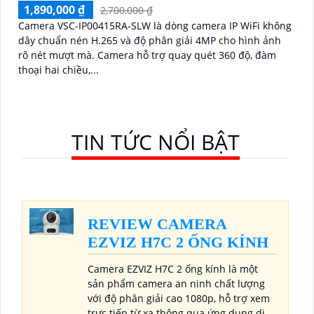
1,890,000 ₫
2,700,000 ₫
Camera VSC-IP00415RA-SLW là dòng camera IP WiFi không
dây chuẩn nén H.265 và độ phân giải 4MP cho hình ảnh
rõ nét mượt mà. Camera hỗ trợ quay quét 360 độ, đàm
thoại hai chiều,...
TIN TỨC NỔI BẬT
REVIEW CAMERA
EZVIZ H7C 2 ỐNG KÍNH
Camera EZVIZ H7C 2 ống kính là một
sản phẩm camera an ninh chất lượng
với độ phân giải cao 1080p, hỗ trợ xem
trực tiếp từ xa thông qua ứng dụng di