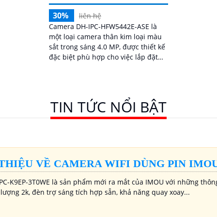
30%
liên hệ
Camera DH-IPC-HFW5442E-ASE là
một loại camera thân kim loại màu
sắt trong sáng 4.0 MP, được thiết kế
đặc biệt phù hợp cho việc lắp đặt
trong nhà xưởng. Với công nghệ IP
POE,...
TIN TỨC NỔI BẬT
 THIỆU VỀ CAMERA WIFI DÙNG PIN IMOU
PC-K9EP-3T0WE là sản phẩm mới ra mắt của IMOU với những thông s
lượng 2k, đèn trợ sáng tích hợp sẵn, khả năng quay xoay...