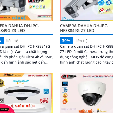
ERA DAHUA DH-IPC-
CAMERA DAHUA DH-IPC-
849G-Z3-LED
HFS8849G-Z7-LED
%
30%
liên Hệ
liên Hệ
ra giám sát DH-IPC-HFS8849G-
Camera quan sát DH-IPC-HFS8
D là một Camera chất lượng
Z7-LED là một Camera trung th
ới độ phân giải Ultra 4k và 8MP,
dụng công nghệ CMOS để cung
 đến hình ảnh sắc nét đến
hình ảnh chất lượng cao ngay 
 Ấn tượng ơn với những
ban đêm. Với công nghệ hình ảnh
 số...
IP, camera...