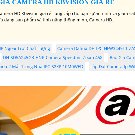
GIÁ CAMERA HD KBVISION GIÁ RẺ
Camera HD Kbvision giá rẻ cung cấp cho bạn sự an ninh và giám sát
 đa dạng sản phẩm và tính năng thông minh, Camera HD...
P Ngoài Trời Chất Lượng
Camera Dahua DH-IPC-HFW3449T1-ZA
DH-SD5A245GB-HNR Camera Speedom Zoom 45X
Báo Giá Cam
mou 2 Mắt Trong Nhà IPC-S2XP-10M0WED
Lắp Đặt Camera Ip Wif