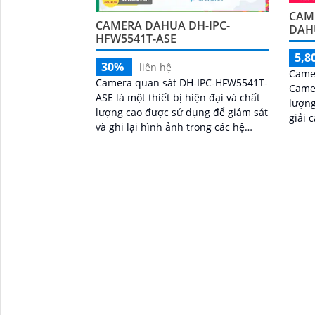
CAM
CAMERA DAHUA DH-IPC-
DAH
HFW5541T-ASE
5,8
30%
liên hệ
Came
Camera quan sát DH-IPC-HFW5541T-
Camer
ASE là một thiết bị hiện đại và chất
lượng
lượng cao được sử dụng để giám sát
giải cao. Camera được
và ghi lại hình ảnh trong các hệ
nghệ 
thống an ninh. Với độ phân giải 5
xa qu