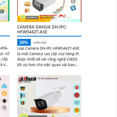
CAMERA DAHUA DH-IPC-
HFW5442T-ASE
30%
Liên hệ
849G-
Loại Camera DH-IPC-HFW5442T-ASE
ực, sử
là một Camera cao cấp của hãng IP,
 cấp
được thiết kế với công nghệ CMOS
cả vào
tối ưu hơn cho việc quan sát ban
đêm. Với khả năng công nghệ hồng
ngoại, camera có thể quan sát trong
khoảng cách lên đến 80m