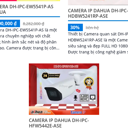
ERA DH-IPC-EW5541P-AS
CAMERA IP DAHUA DH-IPC
UA
HDBW5241RP-ASE
00,000 ₫
8,282,000 ₫
30%
liên hệ
ra DH-IPC-EW5541P-AS là một
Thiết bị Camera quan sát DH-I
a chuyên nghiệp với chất
HDBW5241RP-ASE là một Came
 hình ảnh sắc nét và độ phân
siêu sáng và đẹp FULL HD 1080
 trang bị công
Được trang bị công nghệ giám 
tiên tiến, cho phép giám sát từ
ban đêm Hồng Ngoại với tầm 
a mạng internet
sát lên đến 50m, camera này 
bảo hiệu quả trong việc giám s
ban đêm
CAMERA IP DAHUA DH-IPC-
HFW5442E-ASE