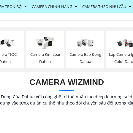
RA TRỌN BỘ
CAMERA CHÍNH HÃNG
CAMERA THEO NHU CẦU
era TIOC
Camera Kim Loại
Camera Báo Động
Lắp Camera Ip
Dahua
Dahua
Dahua
Color Dah
CAMERA WIZMIND
ng Của Dahua với công ghệ trí tuệ nhận tạo deep learning sử dụ
ụng vào từng dự án cụ thể như theo dỏi chuyên sâu đối tượng xâm