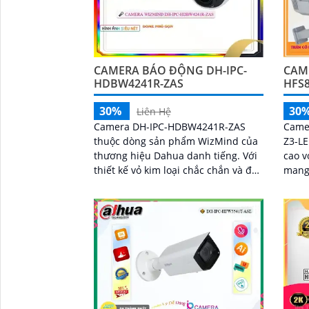
CAMERA BÁO ĐỘNG DH-IPC-
CAM
HDBW4241R-ZAS
HFS8
30%
30
Liên Hệ
Camera DH-IPC-HDBW4241R-ZAS
Came
thuộc dòng sản phẩm WizMind của
Z3-LE
thương hiệu Dahua danh tiếng. Với
cao v
thiết kế vỏ kim loại chắc chắn và đạt
mang
chuẩn chống nước, chống bụi IP67,
từng chi tiết.
camera này...
thông
'