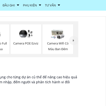
ĐẦU GHI
PHỤ KIỆN
TƯ VẤN
 Full
Camera POE Ezviz
Camera Wifi Có
ua
Màu Ban Đêm
ng cho từng dự án củ thể để nâng cao hiệu quả
 nhập, đếm người và phân tích hành vi đối