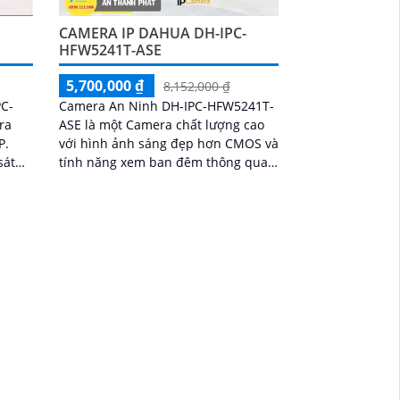
-
CAMERA IP DAHUA DH-IPC-
HFW5241T-ASE
5,700,000 ₫
8,152,000 ₫
PC-
Camera An Ninh DH-IPC-HFW5241T-
ra
ASE là một Camera chất lượng cao
P.
với hình ảnh sáng đẹp hơn CMOS và
sát
tính năng xem ban đêm thông qua
quan
công nghệ hồng ngoại 80m. Camera
đảm
này được sản...
át