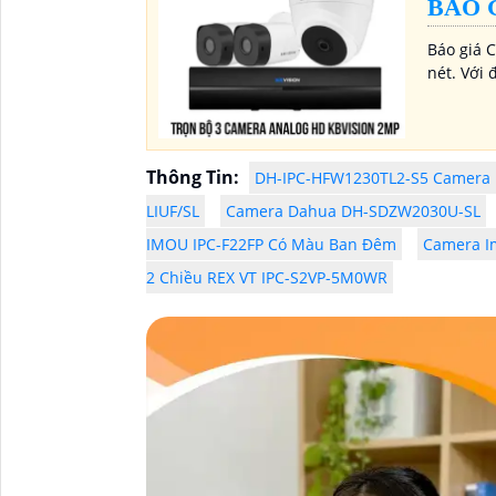
BÁO 
Báo giá 
nét. Với
Thông Tin:
DH-IPC-HFW1230TL2-S5 Camera I
LIUF/SL
Camera Dahua DH-SDZW2030U-SL
IMOU IPC-F22FP Có Màu Ban Đêm
Camera I
2 Chiều REX VT IPC-S2VP-5M0WR