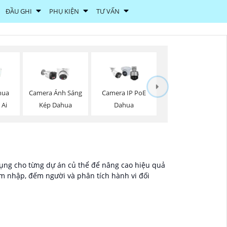
ĐẦU GHI
PHỤ KIỆN
TƯ VẤN
hua
Camera Ánh Sáng
Camera IP PoE
 Ai
Kép Dahua
Dahua
ng cho từng dự án củ thể để nâng cao hiệu quả
 nhập, đếm người và phân tích hành vi đối