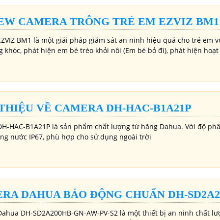
EW CAMERA TRÔNG TRẺ EM EZVIZ BM1
ZVIZ BM1 là một giải pháp giám sát an ninh hiệu quả cho trẻ em 
g khóc, phát hiện em bé trèo khỏi nôi (Em bé bỏ đi), phát hiện ho
 THIỆU VỀ CAMERA DH-HAC-B1A21P
H-HAC-B1A21P là sản phẩm chất lượng từ hãng Dahua. Với độ phân
ng nước IP67, phù hợp cho sử dụng ngoài trời
RA DAHUA BÁO ĐỘNG CHUẨN DH-SD2A20
ahua DH-SD2A200HB-GN-AW-PV-S2 là một thiết bị an ninh chất lượng