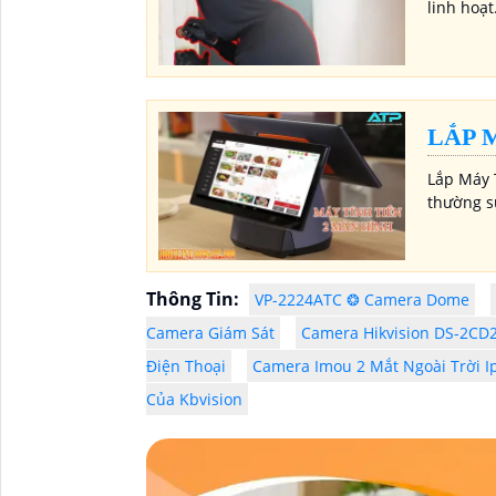
linh hoạt
LẮP 
Lắp Máy 
thường s
Thông Tin:
VP-2224ATC ❂ Camera Dome
Camera Giám Sát
Camera Hikvision DS-2CD2
Điện Thoại
Camera Imou 2 Mắt Ngoài Trời 
Của Kbvision