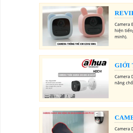
REVI
Camera E
hiện tiến
minh).
GIỚI
Camera D
năng chố
CAME
Camera D