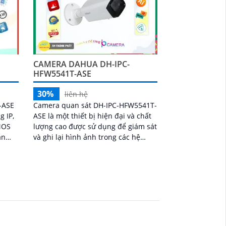
CAMERA DAHUA DH-IPC-
HFW5541T-ASE
30%
liên hệ
-ASE
Camera quan sát DH-IPC-HFW5541T-
g IP,
ASE là một thiết bị hiện đại và chất
MOS
lượng cao được sử dụng để giám sát
an
và ghi lại hình ảnh trong các hệ
thống an ninh. Với độ phân giải 5
trong