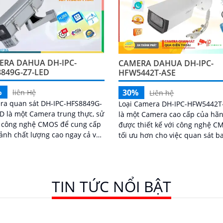
ERA DAHUA DH-IPC-
CAMERA DAHUA DH-IPC-
849G-Z7-LED
HFW5442T-ASE
%
30%
liên Hệ
Liên hệ
ra quan sát DH-IPC-HFS8849G-
Loại Camera DH-IPC-HFW5442T
D là một Camera trung thực, sử
là một Camera cao cấp của hãn
 công nghệ CMOS để cung cấp
được thiết kế với công nghệ C
ảnh chất lượng cao ngay cả vào
tối ưu hơn cho việc quan sát b
g nghệ hình ảnh
đêm. Với khả năng công nghệ hồng
amera...
ngoại, camera có thể quan sát 
khoảng cách lên đến 80m
TIN TỨC NỔI BẬT