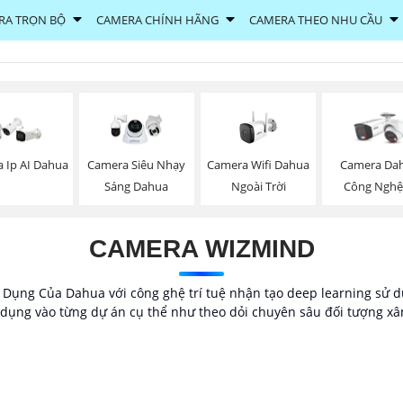
RA TRỌN BỘ
CAMERA CHÍNH HÃNG
CAMERA THEO NHU CẦU
Camera Wifi Dahua
 Ip AI Dahua
Camera Siêu Nhạy
Camera Da
Ngoài Trời
Sáng Dahua
Công Nghệ
CAMERA WIZMIND
ng Của Dahua với công ghệ trí tuệ nhận tạo deep learning sử dụ
ụng vào từng dự án cụ thể như theo dỏi chuyên sâu đối tượng xâm