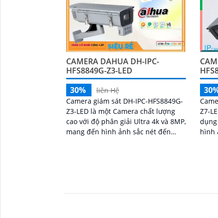
CAMERA DAHUA DH-IPC-
CAM
HFS8849G-Z3-LED
HFS8
30%
30
liên Hệ
Camera giám sát DH-IPC-HFS8849G-
Came
Z3-LED là một Camera chất lượng
Z7-LE
cao với độ phân giải Ultra 4k và 8MP,
dụng
mang đến hình ảnh sắc nét đến
hình 
từng chi tiết. Ấn tượng ơn với những
ban đêm. Với côn
thông số...
IP, c
'