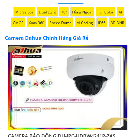
lựa được Camera Dahua chính hãng, giá rẻ và chất
lượng. Nếu bạn có thêm câu hỏi hoặc cần tư vấn
Mic Và Loa
Dual Light
78°
Hồng Ngoại
Full Color
AI
thêm, đừng ngần ngại để lại Cung cấp cho công trình
CMOS
Xoay 360
Speed Dome
AI Coding
IP66
3D DNR
biết.
Camera Dahua Chính Hãng Giá Rẻ
'
CAMERA BÁO ĐỘNG DH-IPC-HDBW4241R-ZAS