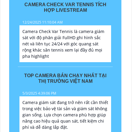
CAMERA CHECK VAR TENNIS TÍCH
HỢP LIVESTREAM
12/24/2025 11:10:04 AM
Camera Check Var Tennis là camera giám
sát với độ phân giải FullHD ghi hình sắc
nét và liên tục 24/24 với góc quang sát
rộng khác sân tennis xem lại đầy đủ mọi
pha highlight
TOP CAMERA BÁN CHẠY NHẤT TẠI
THỊ TRƯỜNG VIỆT NAM
5/3/2025 4:39:06 PM
Camera giám sát đang trở nên rất cần thiết
trong việc bảo vệ tài sản và giám sát không
gian sống. Lựa chọn camera phù hợp giúp
nâng cao hiệu quả quan sát, tiết kiệm chi
phí và dễ dàng lắp đặt.