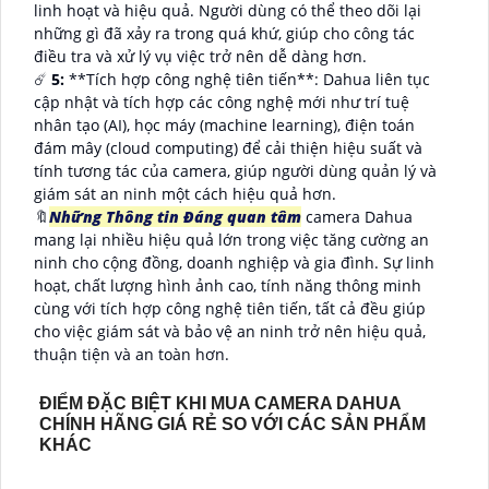
linh hoạt và hiệu quả. Người dùng có thể theo dõi lại
những gì đã xảy ra trong quá khứ, giúp cho công tác
điều tra và xử lý vụ việc trở nên dễ dàng hơn.
☄️
5:
**Tích hợp công nghệ tiên tiến**: Dahua liên tục
cập nhật và tích hợp các công nghệ mới như trí tuệ
nhân tạo (AI), học máy (machine learning), điện toán
đám mây (cloud computing) để cải thiện hiệu suất và
tính tương tác của camera, giúp người dùng quản lý và
giám sát an ninh một cách hiệu quả hơn.
🔖
Những Thông tin Đáng quan tâm
camera Dahua
mang lại nhiều hiệu quả lớn trong việc tăng cường an
ninh cho cộng đồng, doanh nghiệp và gia đình. Sự linh
hoạt, chất lượng hình ảnh cao, tính năng thông minh
cùng với tích hợp công nghệ tiên tiến, tất cả đều giúp
cho việc giám sát và bảo vệ an ninh trở nên hiệu quả,
thuận tiện và an toàn hơn.
ĐIỂM ĐẶC BIỆT KHI MUA CAMERA DAHUA
CHÍNH HÃNG GIÁ RẺ SO VỚI CÁC SẢN PHẨM
KHÁC