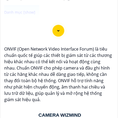
Dạ chắc chắn, đây là tư vấn của tôi về Camera Dahua
chính hãng giá rẻ và chất lượng:
1:
Camera Dahua là một thương hiệu nổi tiếng về sản
phẩm an ninh và giám sát.⚒
2:
Để Hoàn toàn tin cậy
ONVIF (Open Network Video Interface Forum) là tiêu
mua Camera Dahua chính hãng, bạn nên mua từ các
chuẩn quốc tế giúp các thiết bị giám sát từ các thương
cửa hàng uy tín hoặc các đại lý chính thức của
hiệu khác nhau có thể kết nối và hoạt động cùng
Dahua.☄️
3:
Mức giá của Camera Dahua có thể thay
nhau. Chuẩn ONVIF cho phép camera và đầu ghi hình
đổi tùy vào model và chức năng của camera. Bạn nên
từ các hãng khác nhau dễ dàng giao tiếp, không cần
tìm hiểu kỹ trước khi đầu tư.🎖️
4:
Chất lượng của
thay đổi toàn bộ hệ thống. ONVIF hỗ trợ tính năng
Camera Dahua được đánh giá cao với độ phân giải
như phát hiện chuyển động, âm thanh hai chiều và
cao, tính năng thông minh và độ tin cậy.💖
5:
Nếu bạn
lưu trữ dữ liệu, giúp quản lý và mở rộng hệ thống
muốn tìm camera Dahua giá rẻ, bạn có thể tham khảo
giám sát hiệu quả.
trên các website thương mại điện tử hoặc tại các cửa
hàng điện tử.
Hy vọng rằng những thông tin trên sẽ giúp bạn chọn
CAMERA WIZMIND