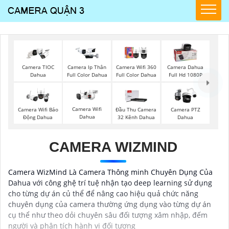
Camera TIOC
Camera Ip Thân
Camera Wifi 360
Camera Dahua
Dahua
Full Color Dahua
Full Color Dahua
Full Hd 1080P
Camera Wifi
Camera Wifi Báo
Đầu Thu Camera
Camera PTZ
Dahua
Động Dahua
32 Kênh Dahua
Dahua
CAMERA WIZMIND
Camera WizMind Là Camera Thông minh Chuyên Dụng Của
Dahua với công ghệ trí tuệ nhận tạo deep learning sử dụng
cho từng dự án củ thể để nâng cao hiệu quả chức năng
chuyên dụng của camera thường ứng dụng vào từng dự án
cụ thể như theo dỏi chuyên sâu đối tượng xâm nhập, đếm
người và phân tích hành vi đối tượng