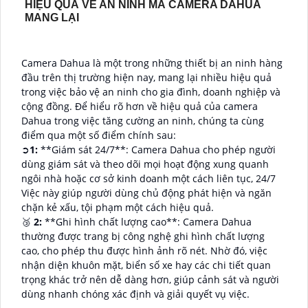
HIỆU QUẢ VỀ AN NINH MÀ CAMERA DAHUA
MANG LẠI
Camera Dahua là một trong những thiết bị an ninh hàng
đầu trên thị trường hiện nay, mang lại nhiều hiệu quả
trong việc bảo vệ an ninh cho gia đình, doanh nghiệp và
cộng đồng. Để hiểu rõ hơn về hiệu quả của camera
Dahua trong việc tăng cường an ninh, chúng ta cùng
điểm qua một số điểm chính sau:
➲
1:
**Giám sát 24/7**: Camera Dahua cho phép người
dùng giám sát và theo dõi mọi hoạt động xung quanh
ngôi nhà hoặc cơ sở kinh doanh một cách liên tục, 24/7
Việc này giúp người dùng chủ động phát hiện và ngăn
chặn kẻ xấu, tội phạm một cách hiệu quả.
🥉
2:
**Ghi hình chất lượng cao**: Camera Dahua
thường được trang bị công nghệ ghi hình chất lượng
cao, cho phép thu được hình ảnh rõ nét. Nhờ đó, việc
nhận diện khuôn mặt, biển số xe hay các chi tiết quan
trọng khác trở nên dễ dàng hơn, giúp cảnh sát và người
dùng nhanh chóng xác định và giải quyết vụ việc.