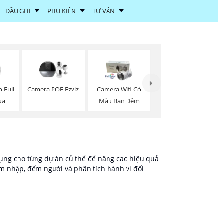
ĐẦU GHI
PHỤ KIỆN
TƯ VẤN
 Full
Camera POE Ezviz
Camera Wifi Có
ua
Màu Ban Đêm
ng cho từng dự án củ thể để nâng cao hiệu quả
 nhập, đếm người và phân tích hành vi đối