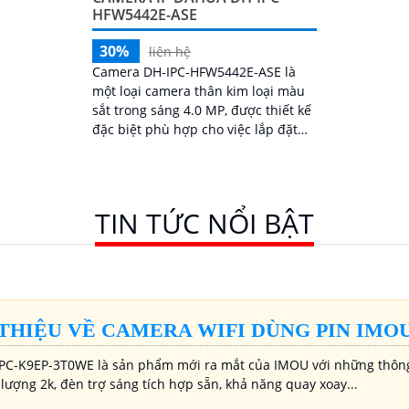
HFW5442E-ASE
30%
liên hệ
Camera DH-IPC-HFW5442E-ASE là
một loại camera thân kim loại màu
sắt trong sáng 4.0 MP, được thiết kế
đặc biệt phù hợp cho việc lắp đặt
trong nhà xưởng. Với công nghệ IP
POE,...
TIN TỨC NỔI BẬT
 THIỆU VỀ CAMERA WIFI DÙNG PIN IMOU
PC-K9EP-3T0WE là sản phẩm mới ra mắt của IMOU với những thông s
lượng 2k, đèn trợ sáng tích hợp sẵn, khả năng quay xoay...