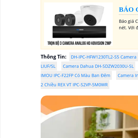
BÁO 
Báo giá 
nét. Với
Thông Tin:
DH-IPC-HFW1230TL2-S5 Camera I
LIUF/SL
Camera Dahua DH-SDZW2030U-SL
IMOU IPC-F22FP Có Màu Ban Đêm
Camera I
2 Chiều REX VT IPC-S2VP-5M0WR