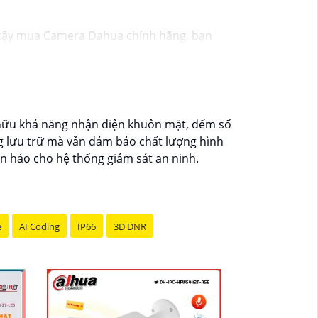
cậy mua Camera Dahua chính hãng, bạn
 thể thay đổi tùy vào model và chức năng
ới độ phân giải cao, tính năng thông minh
g mại điện tử hoặc tại các cửa hàng điện
t lượng. Nếu bạn có thêm câu hỏi hoặc cần
hữu khả năng nhận diện khuôn mặt, đếm số
ng lưu trữ mà vẫn đảm bảo chất lượng hình
àn hảo cho hệ thống giám sát an ninh.
e
AI Coding
IP66
3D DNR