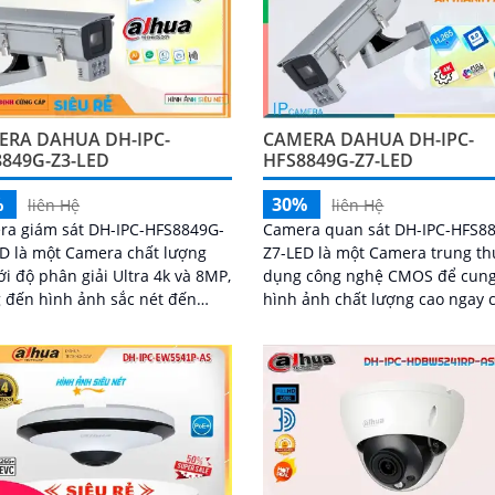
ERA DAHUA DH-IPC-
CAMERA DAHUA DH-IPC-
849G-Z3-LED
HFS8849G-Z7-LED
%
30%
liên Hệ
liên Hệ
ra giám sát DH-IPC-HFS8849G-
Camera quan sát DH-IPC-HFS8
D là một Camera chất lượng
Z7-LED là một Camera trung th
ới độ phân giải Ultra 4k và 8MP,
dụng công nghệ CMOS để cung
 đến hình ảnh sắc nét đến
hình ảnh chất lượng cao ngay 
 Ấn tượng ơn với những
ban đêm. Với công nghệ hình ảnh
 số...
IP, camera...