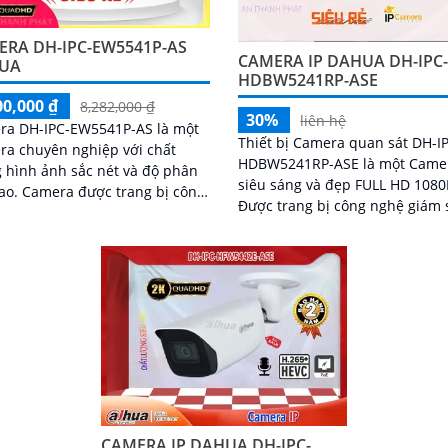
ERA DH-IPC-EW5541P-AS
CAMERA IP DAHUA DH-IPC
UA
HDBW5241RP-ASE
00,000 ₫
8,282,000 ₫
30%
liên hệ
ra DH-IPC-EW5541P-AS là một
Thiết bị Camera quan sát DH-I
a chuyên nghiệp với chất
HDBW5241RP-ASE là một Came
 hình ảnh sắc nét và độ phân
siêu sáng và đẹp FULL HD 1080
 trang bị công
Được trang bị công nghệ giám 
tiên tiến, cho phép giám sát từ
ban đêm Hồng Ngoại với tầm 
a mạng internet
sát lên đến 50m, camera này 
bảo hiệu quả trong việc giám s
ban đêm
CAMERA IP DAHUA DH-IPC-