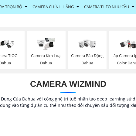
RA TRỌN BỘ
CAMERA CHÍNH HÃNG
CAMERA THEO NHU CẦU
era TIOC
Camera Kim Loại
Camera Báo Động
Lắp Camera Ip
Dahua
Dahua
Dahua
Color Dah
CAMERA WIZMIND
ng Của Dahua với công ghệ trí tuệ nhận tạo deep learning sử dụ
ụng vào từng dự án cụ thể như theo dỏi chuyên sâu đối tượng xâm