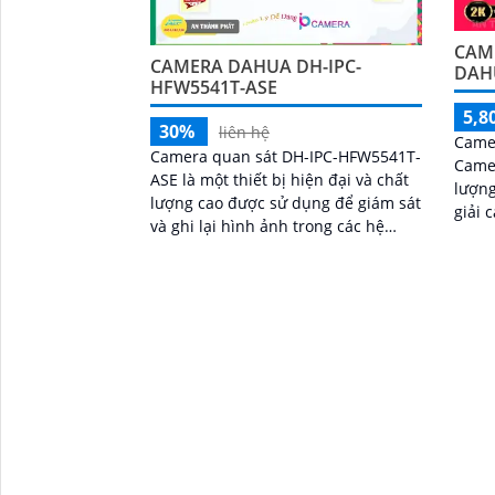
CAM
CAMERA DAHUA DH-IPC-
DAH
HFW5541T-ASE
5,8
30%
liên hệ
Came
Camera quan sát DH-IPC-HFW5541T-
Camer
ASE là một thiết bị hiện đại và chất
lượng
lượng cao được sử dụng để giám sát
giải cao. Camera được
và ghi lại hình ảnh trong các hệ
nghệ 
thống an ninh. Với độ phân giải 5
xa qu