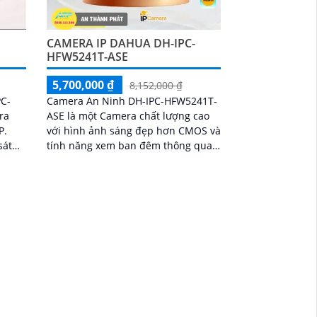
-
CAMERA IP DAHUA DH-IPC-
HFW5241T-ASE
5,700,000 ₫
8,152,000 ₫
PC-
Camera An Ninh DH-IPC-HFW5241T-
ra
ASE là một Camera chất lượng cao
P.
với hình ảnh sáng đẹp hơn CMOS và
sát
tính năng xem ban đêm thông qua
quan
công nghệ hồng ngoại 80m. Camera
đảm
này được sản...
át