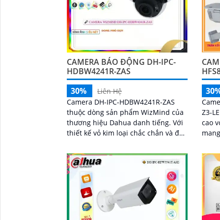
CAMERA BÁO ĐỘNG DH-IPC-
CAM
HDBW4241R-ZAS
HFS8
30%
30
Liên Hệ
Camera DH-IPC-HDBW4241R-ZAS
Came
thuộc dòng sản phẩm WizMind của
Z3-LE
thương hiệu Dahua danh tiếng. Với
cao v
thiết kế vỏ kim loại chắc chắn và đạt
mang
chuẩn chống nước, chống bụi IP67,
từng chi tiết.
camera này...
thông
'