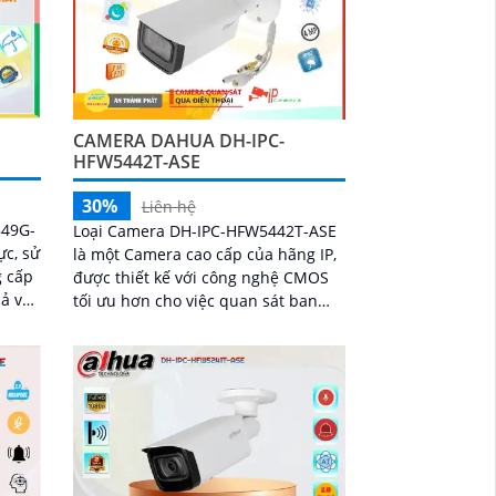
CAMERA DAHUA DH-IPC-
HFW5442T-ASE
30%
Liên hệ
849G-
Loại Camera DH-IPC-HFW5442T-ASE
ực, sử
là một Camera cao cấp của hãng IP,
 cấp
được thiết kế với công nghệ CMOS
cả vào
tối ưu hơn cho việc quan sát ban
đêm. Với khả năng công nghệ hồng
ngoại, camera có thể quan sát trong
khoảng cách lên đến 80m