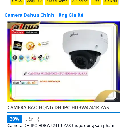
CMOS
Xoay 360
Speed Dome
AI Coding
IP66
3D DNR
lựa được Camera Dahua chính hãng, giá rẻ và chất
lượng. Nếu bạn có thêm câu hỏi hoặc cần tư vấn
Camera Dahua Chính Hãng Giá Rẻ
thêm, đừng ngần ngại để lại Cung cấp cho công trình
biết.
'
CAMERA BÁO ĐỘNG DH-IPC-HDBW4241R-ZAS
30%
Liên Hệ
Camera DH-IPC-HDBW4241R-ZAS thuộc dòng sản phẩm