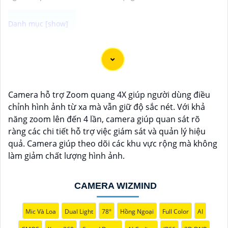
Dạ chắc chắn, đây là tư vấn của tôi về Camera Dahua
chính hãng giá rẻ và chất lượng:
1:
Camera Dahua là một thương hiệu nổi tiếng về sản
phẩm an ninh và giám sát.⚒
2:
Để Hoàn toàn tin cậy
Camera hỗ trợ Zoom quang 4X giúp người dùng điều
mua Camera Dahua chính hãng, bạn nên mua từ các
chỉnh hình ảnh từ xa mà vẫn giữ độ sắc nét. Với khả
cửa hàng uy tín hoặc các đại lý chính thức của
năng zoom lên đến 4 lần, camera giúp quan sát rõ
Dahua.☄️
3:
Mức giá của Camera Dahua có thể thay
ràng các chi tiết hỗ trợ việc giám sát và quản lý hiệu
đổi tùy vào model và chức năng của camera. Bạn nên
quả. Camera giúp theo dõi các khu vực rộng mà không
tìm hiểu kỹ trước khi đầu tư.🎖️
4:
Chất lượng của
làm giảm chất lượng hình ảnh.
Camera Dahua được đánh giá cao với độ phân giải
cao, tính năng thông minh và độ tin cậy.💖
5:
Nếu bạn
muốn tìm camera Dahua giá rẻ, bạn có thể tham khảo
CAMERA WIZMIND
trên các website thương mại điện tử hoặc tại các cửa
hàng điện tử.
Mic Và Loa
Dual Light
78°
Hồng Ngoại
Full Color
AI
Hy vọng rằng những thông tin trên sẽ giúp bạn chọn