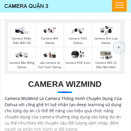
Camera Wifi
Camera Nhận
Camera TIOC
Camera Kim Loại
Dahua
Diện Biển Số
Dahua
Dahua
Dahua
Camera Báo Động
Lắp Camera Ip
Camera POE Ezviz
Camera Wifi Có
Dahua
Full Color Dahua
Màu Ban Đêm
CAMERA WIZMIND
Camera WizMind Là Camera Thông minh Chuyên Dụng Của
Dahua với công ghệ trí tuệ nhận tạo deep learning sử dụng
cho từng dự án củ thể để nâng cao hiệu quả chức năng
chuyên dụng của camera thường ứng dụng vào từng dự án
cụ thể như theo dỏi chuyên sâu đối tượng xâm nhập, đếm
người và phân tích hành vi đối tượng