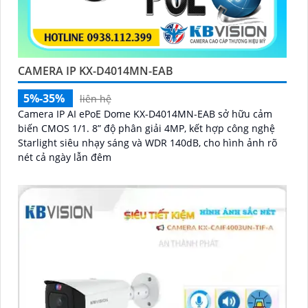
CAMERA IP KX-D4014MN-EAB
5%-35%
liên hệ
Camera IP AI ePoE Dome KX-D4014MN-EAB sở hữu cảm
biến CMOS 1/1. 8” độ phân giải 4MP, kết hợp công nghệ
Starlight siêu nhạy sáng và WDR 140dB, cho hình ảnh rõ
nét cả ngày lẫn đêm