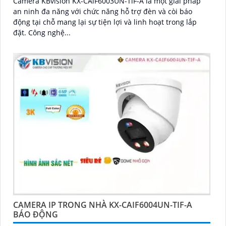
Camera KBvision KX-CAiF6003UN-TiF-A là một giải pháp
an ninh đa năng với chức năng hỗ trợ đèn và còi báo
động tại chỗ mang lại sự tiện lợi và linh hoạt trong lắp
đặt. Công nghệ...
CAMERA IP TRONG NHÀ KX-CAIF6004UN-TIF-A
BÁO ĐỘNG