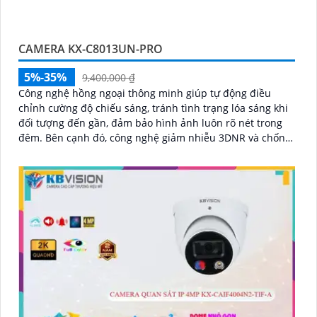
CAMERA KX-C8013UN-PRO
5%-35%
9,400,000 ₫
Công nghệ hồng ngoại thông minh giúp tự động điều
chỉnh cường độ chiếu sáng, tránh tình trạng lóa sáng khi
đối tượng đến gần, đảm bảo hình ảnh luôn rõ nét trong
đêm. Bên cạnh đó, công nghệ giảm nhiễu 3DNR và chống
ngược sáng DWDR giúp camera tái tạo màu sắc chính xác
và rõ ràng trong mọi điều kiện ánh sáng phức tạp như
ngược sáng mạnh hay thiếu sáng