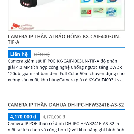
CAMERA IP THÂN AI BÁO ĐỘNG KX-CAIF4003UN-
TIF-A
Liên hệ
LIÊN HỆ
Camera giám sát IP POE KX-CAiF4003UN-TiF-A độ phân
giải 4.0 MP tích hợp công nghệ Chống ngược sáng DWDR
120db, giám sát ban đêm Full Color 50m chuyên dụng cho
xưởng sản xuất, kho hàngCamera giá rẻ KX-CAiF4003UN-
TiF-A, độ phân giải 4
CAMERA IP THÂN DAHUA DH-IPC-HFW3241E-AS-S2
4,170,000 ₫
4,170,000 ₫
Camera IP POE thân cố định DH-IPC-HFW3241E-AS-S2 là
một sự lựa chọn vô cùng hợp lý với khả năng ghi hình ảnh