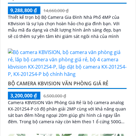
9,288,800 ₫
14,660,000 ₫
Thiết kế trọn bộ Bộ Camera Gia Đình Nhà Phố 4MP của
KBvision là sự lựa chọn hoàn hảo cho gia đình bạn. Với
mẫu mã đa dạng và chất lượng hình ảnh sáng đẹp, bạn
sẽ có thêm sự yên tâm khi giám sát ngôi nhà của mình
BỘ CAMERA KBVISION VĂN PHÒNG GIÁ RẺ
3,200,000 ₫
6,500,000 ₫
Camera KBVISION Văn Phòng Giá Rẻ là bộ camera analog
KX-2012S4-P có độ phân giải 2MP cùng với khả năng quan
sát ban đêm hồng ngoại 20m giúp ghi hình cả ngay lẫn
đêm. Trong bộ camera này còn kèm theo 1 ổ cứng 500GB
và 1 đầu ghi hình analog KX-7104T giúp lưu trữ video
giám sát trong 7 ngày cho 4 mắt camera