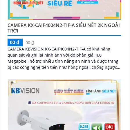
CAMERA KX-CAIF4004N2-TIF-A SIÊU NÉT 2K NGOÀI
TRỜI
00 ₫
00 ₫
CAMERA KBVISION KX-CAiF4004N2-TiF-A có khả năng
quan sát và ghi lại hình ảnh với độ phân giải 4.0
Megapixel, hỗ trợ nhiều tính năng an ninh và được trang
bị các công nghệ tiên tiến như hồng ngoại, chống ngược
sáng, chống nước và bụi