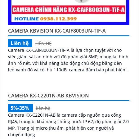
CAMERA KBVISION KX-CAIF8003UN-TIF-A
Liên hệ
LIÊN HỆ
Camera KX-CAiF8003UN-TiF-A là lựa chọn tuyệt vời cho
việc giám sát an ninh với độ phân giải 8MP, mang lại hình
ảnh rõ nét. Với khả năng báo động chủ động bằng đèn
led xanh đỏ và còi hú 110dB, camera đảm bảo phát hiện
và cảnh báo khi có xâm nhậpThiết bị Camera Giá Rẻ Công
Nghệ POE KX-CAiF8003UN-TiF-A tích hợp chức năng cao
cấp Thu Âm Và Loa rõ ràng để mang lại trải nghiệm hình
CAMERA KX-C2201N-AB KBVISION
ảnh và âm thanh tốt nhất
5%-35%
liên hệ
Camera KX-C2201N-AB là camera cấp nguồn qua cổng
RJ45, trang bị khả năng chống nước IP 67, độ phân giải 2.0
MP. Trang bị micro thu âm, phát hiện con người và
chuyển động