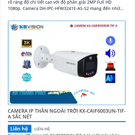
rõ ràng độ chi tiết cao với độ phân giải 2MP Full HD
1080p. Camera DH-IPC-HFW3241E-AS-S2 mang đến những
tính năng bảo vệ an ninh cực kỳ hiệu quả đó là SMD 4
CAMERA IP THÂN NGOÀI TRỜI KX-CAIF6003UN-TIF-
A SẮC NÉT
Liên hệ
LIÊN HỆ