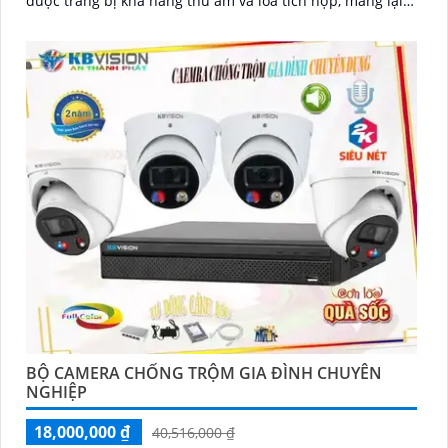
được trang bị khả năng thu âm và loa tích hợp, mang lại
cho bạn sự tiện dụng và linh hoạt trong việc giao tiếp và
tương tác
'
BỘ CAMERA CHỐNG TRỘM GIA ĐÌNH CHUYÊN
NGHIỆP
18,000,000 ₫
40,516,000 ₫