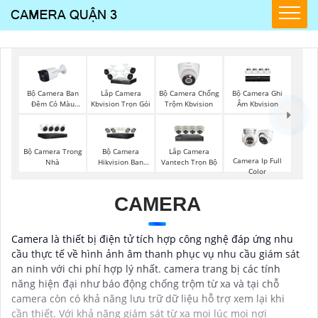
Bộ Camera Ban
Bộ Camera Chống
Bộ Camera Ghi
Lắp Camera
Đêm Có Màu
Trộm Kbvision
Âm Kbvision
Kbvision Trọn Gói
Kbvision
Bộ Camera Trong
Bộ Camera
Lắp Camera
Camera Ip Full
Nhà
Hikvision Ban
Vantech Trọn Bộ
Color
Đêm Có Màu
CAMERA
Camera là thiết bị điện tử tích hợp công nghệ đáp ứng nhu
cầu thực tế về hình ảnh âm thanh phục vụ nhu cầu giám sát
an ninh với chi phí hợp lý nhất. camera trang bị các tính
năng hiện đại như báo động chống trộm từ xa và tại chỗ
camera còn có khả năng lưu trữ dữ liệu hỗ trợ xem lại khi
cần thiết. Với khả năng giám sát từ xa mọi lúc mọi nơi