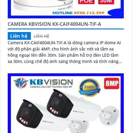
CAMERA KBVISION KX-CAIF4004UN-TIF-A
Liên hệ
LIÊN HỆ
Camera KX-CAiF4004UN-TiF-A là dòng camera IP dome AI
với độ phân giải 4MP, cho hình ảnh sắc nét và tầm xa
hồng ngoại lên đến 30m. Sản phẩm hỗ trợ đèn LED tầm
xa 30m, cùng chế độ ánh sáng thông minh và tính năng
báo động chủ động bằng đèn LED xanh đỏ và còi hú
110dB