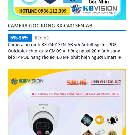
CAMERA GỐC RỘNG KX-C4013FN-AB
5%-35%
liên hệ
Camera an ninh KX-C4013FN-AB với AutoRegister POE
Quickpick chip xử lý CMOS AI hồng ngoại 20m ánh sáng
kép IP POE hàng rào ảo 4.0 MP phát hiện người Smart IR