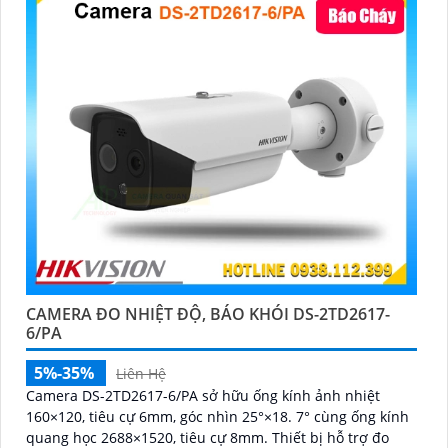
CAMERA ĐO NHIỆT ĐỘ, BÁO KHÓI DS-2TD2617-
6/PA
5%-35%
Liên Hệ
Camera DS-2TD2617-6/PA sở hữu ống kính ảnh nhiệt
160×120, tiêu cự 6mm, góc nhìn 25°×18. 7° cùng ống kính
quang học 2688×1520, tiêu cự 8mm. Thiết bị hỗ trợ đo