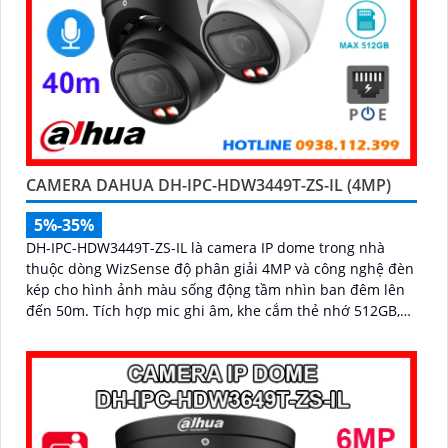
CAMERA DAHUA DH-IPC-HDW3449T-ZS-IL (4MP)
5%-35%
DH-IPC-HDW3449T-ZS-IL là camera IP dome trong nhà
thuộc dòng WizSense độ phân giải 4MP và công nghệ đèn
kép cho hình ảnh màu sống động tầm nhìn ban đêm lên
đến 50m. Tích hợp mic ghi âm, khe cắm thẻ nhớ 512GB,
hỗ trợ POE cùng khả năng nhận diện chính xác người và
phương tiện, camera mang đến giải pháp giám sát an
ninh thông minh, hiệu quả phù hợp lắp đặt tại gia đình,
văn phòng