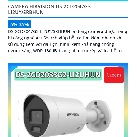
CAMERA HIKVISION DS-2CD2047G3-
LI2UY/SRBHUN
5%-35%
DS-2CD2047G3-LI2UY/SRBHUN là dòng camera được trang
bị công nghệ AcuSearch giúp hỗ trợ tìm kiếm nhanh khi
sử dụng kèm với đầu ghi hình, kèm khả năng chống
ngược sáng WDR 130dB, trang bị micro kép và loa hỗ trợ
đàm thoại 2 chiều, ống kính 4