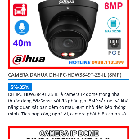
CAMERA DAHUA DH-IPC-HDW3849T-ZS-IL (8MP)
5%-35%
DH-IPC-HDW3849T-ZS-IL là camera IP dome trong nhà
thuộc dòng WizSense với độ phân giải 8MP sắc nét và khả
năng quan sát ban đêm có màu 40m nhờ đèn kép thông
minh. Tích hợp công nghệ AI, camera phát hiện chính xác
người và phương tiện, kết hợp micro ghi âm và khe thẻ
nhớ hỗ trợ đến 512GB đảm bảo lưu trữ linh hoạt và chi
tiết, hỗ trợ PoE tiện lợi đây là giải pháp giám sát an ninh