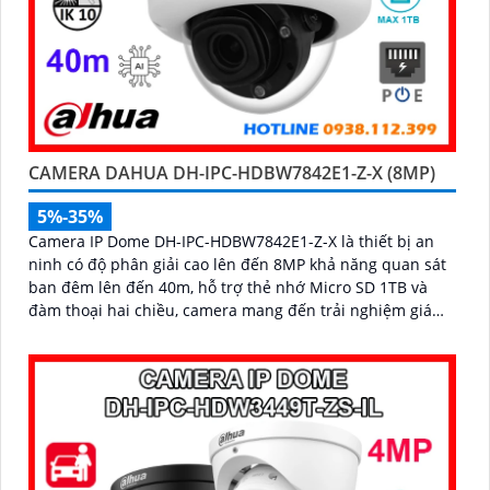
CAMERA DAHUA DH-IPC-HDBW7842E1-Z-X (8MP)
5%-35%
Camera IP Dome DH-IPC-HDBW7842E1-Z-X là thiết bị an
ninh có độ phân giải cao lên đến 8MP khả năng quan sát
ban đêm lên đến 40m, hỗ trợ thẻ nhớ Micro SD 1TB và
đàm thoại hai chiều, camera mang đến trải nghiệm giám
sát toàn diện. Đặc biệt, các tính năng AI thông minh như
nhận diện khuôn mặt và đếm người giúp nâng cao hiệu
quả quản lý và an ninh cho mọi không gian trong nhà