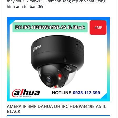
thay đổi 2. 7 mm–13. 5 mmánh sáng kép cho chất lượng
hình ảnh tốt ban đêm
'
AMERA IP 4MP DAHUA DH-IPC-HDBW3449E-AS-IL-
BLACK