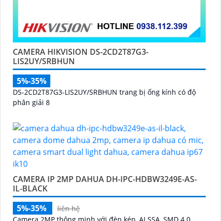
CAMERA HIKVISION DS-2CD2T87G3-
LIS2UY/SRBHUN
5%-35%
DS-2CD2T87G3-LIS2UY/SRBHUN trang bị ống kính có độ
phân giải 8
CAMERA IP 2MP DAHUA DH-IPC-HDBW3249E-AS-
IL-BLACK
5%-35%
liên hệ
Camera 2MP thông minh với đèn kép, AI SSA, SMD 4.0,