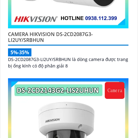
CAMERA HIKVISION DS-2CD2087G3-
LI2UY/SRBHUN
5%-35%
DS-2CD2087G3-LI2UY/SRBHUN là dòng camera được trang
bị ống kính có độ phân giải 8