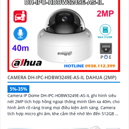
hiệu quả
CAMERA DH-IPC-HDBW3249E-AS-IL DAHUA (2MP)
5%-35%
Camera IP Dome DH-IPC-HDBW3249E-AS-IL ghi hình siêu
nét 2MP tích hợp hồng ngoại thông minh tầm xa 40m, cho
hình ảnh rõ ràng trong mọi điều kiện ánh sáng. Camera
tích hợp micro ghi âm, khe cắm thẻ nhớ lên đến 512GB và
công nghệ phát hiện chính xác người, xe giúp nâng cao
hiệu quả giám sát vượt trội