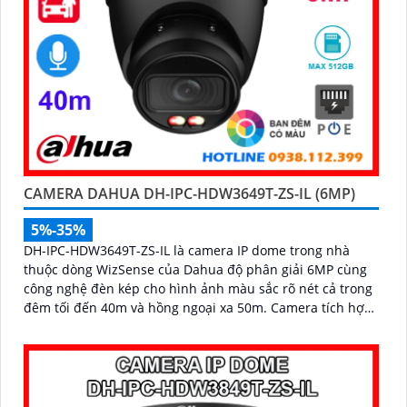
CAMERA DAHUA DH-IPC-HDW3649T-ZS-IL (6MP)
5%-35%
DH-IPC-HDW3649T-ZS-IL là camera IP dome trong nhà
thuộc dòng WizSense của Dahua độ phân giải 6MP cùng
công nghệ đèn kép cho hình ảnh màu sắc rõ nét cả trong
đêm tối đến 40m và hồng ngoại xa 50m. Camera tích hợp
micro ghi âm, khe cắm thẻ nhớ lên đến 512GB và khả
năng phát hiện chính xác người và phương tiện, nâng cao
hiệu quả giám sát an ninh hỗ trợ PoE và giá rẻ hiệu quả