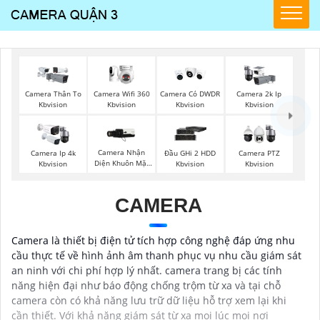
Camera Wifi 360
Camera Thân To
Camera Có DWDR
Camera 2k Ip
Kbvision
Kbvision
Kbvision
Kbvision
Camera Nhận
Camera Ip 4k
Đầu GHi 2 HDD
Camera PTZ
Diện Khuôn Mặt
Kbvision
Kbvision
Kbvision
Kbvision
CAMERA
Camera là thiết bị điện tử tích hợp công nghệ đáp ứng nhu
cầu thực tế về hình ảnh âm thanh phục vụ nhu cầu giám sát
an ninh với chi phí hợp lý nhất. camera trang bị các tính
năng hiện đại như báo động chống trộm từ xa và tại chỗ
camera còn có khả năng lưu trữ dữ liệu hỗ trợ xem lại khi
cần thiết. Với khả năng giám sát từ xa mọi lúc mọi nơi