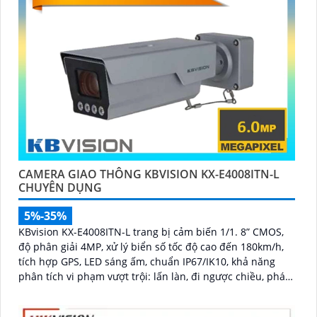
CAMERA GIAO THÔNG KBVISION KX-E4008ITN-L
CHUYÊN DỤNG
5%-35%
KBvision KX-E4008ITN-L trang bị cảm biến 1/1. 8” CMOS,
độ phân giải 4MP, xử lý biển số tốc độ cao đến 180km/h,
tích hợp GPS, LED sáng ấm, chuẩn IP67/IK10, khả năng
phân tích vi phạm vượt trội: lấn làn, đi ngược chiều, phát
hiện kẹt xe, ANPR chính xác >99%