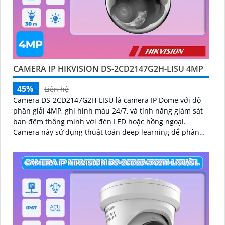
CAMERA IP HIKVISION DS-2CD2147G2H-LISU 4MP
45%
Liên hệ
Camera DS-2CD2147G2H-LISU là camera IP Dome với độ
phân giải 4MP, ghi hình màu 24/7, và tính năng giám sát
ban đêm thông minh với đèn LED hoặc hồng ngoại.
Camera này sử dụng thuật toán deep learning để phân
tích và chống báo động giả, đồng thời hỗ trợ kết nối IP
POE