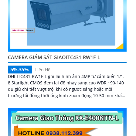
CAMERA GIÁM SÁT GIAOITC431-RW1F-L
5%-35%
Liên Hệ
DHI-ITC431-RW1F-L ghi lại hình ảnh 4MP từ cảm biến 1/1.
8 Starlight CMOS đem lại độ nhạy sáng cao WDR ~90-140
dB giữ chi tiết vượt trội khi có ngược sáng hoặc môi
trường tối đồng thời ống kính zoom động 10-50 mm khẩu
độ tối đa ≈ F1