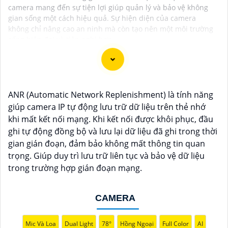
camera mang đến sự tiện lợi giúp quản lý và bảo vệ không
gian sống một cách hiệu quả. Sự hiện diện của camera
không chỉ nâng cao an ninh mà còn tạo nên một môi trường
sống hiện đại và tiện nghi hơn.
Chắc chắn! Dưới đây là một số tư vấn và giới thiệu về
ANR (Automatic Network Replenishment) là tính năng
Camera Giá Rẻ Thiết Bị An Ninh Chính Hãng mà bạn có
giúp camera IP tự động lưu trữ dữ liệu trên thẻ nhớ
thể xem xét:
khi mất kết nối mạng. Khi kết nối được khôi phục, đầu
1:
**Camera IP Wifi Ezviz C6CN**: - Camera IP PTZ
ghi tự động đồng bộ và lưu lại dữ liệu đã ghi trong thời
xoay 360 độ, góc quay rộng. - Độ phân giải Full HD
gian gián đoạn, đảm bảo không mất thông tin quan
1080p. - Hỗ trợ kết nối không dây WiFi. - Tích hợp công
trọng. Giúp duy trì lưu trữ liên tục và bảo vệ dữ liệu
nghệ hồng ngoại thông minh. - Phù hợp để theo dõi
trong trường hợp gián đoạn mạng.
khoảng cách xa.
📽
2:
**Camera Hikvision DS-2CD1021-I**: - Camera IP
CAMERA
công nghệ H.265+ tiết kiệm băng thông. - Độ phân giải
2MP (1920x1080). - Hỗ trợ chống ngược sáng kỹ thuật
Mic Và Loa
Dual Light
78°
Hồng Ngoại
Full Color
AI
số. - Thiết kế vỏ nhựa chống va đập. - Hồng ngoại ban