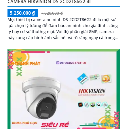
CAMERA HIKVISION DS-2CD2T86G2-4I
5,250,000 ₫
7,020,000 ₫
Một thiết bị camera an ninh DS-2CD2T86G2-4I là một sự
lựa chọn lý tưởng để đảm bảo an ninh cho gia đình, công
ty hay cơ sở thương mại. Với độ phân giải 8MP, camera
này cung cấp hình ảnh sắc nét và rõ ràng ngay cả trong
điều kiện ánh sáng yếu