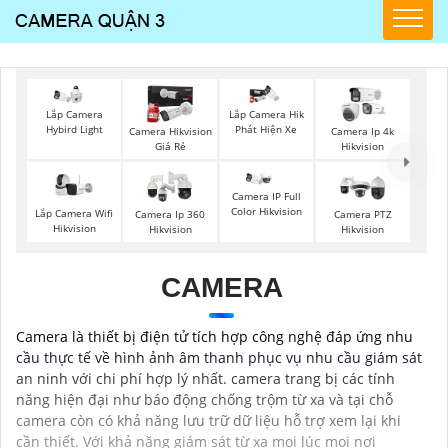
Lắp Camera
Lắp Camera Hik
Hybird Light
Phát Hiện Xe
Camera Hikvision
Camera Ip 4k
Giá Rẻ
Hikvision
Camera IP Full
Color Hikvision
Lắp Camera Wifi
Camera Ip 360
Camera PTZ
Hikvision
Hikvision
Hikvision
CAMERA
Camera là thiết bị điện tử tích hợp công nghệ đáp ứng nhu
cầu thực tế về hình ảnh âm thanh phục vụ nhu cầu giám sát
an ninh với chi phí hợp lý nhất. camera trang bị các tính
năng hiện đại như báo động chống trộm từ xa và tại chỗ
camera còn có khả năng lưu trữ dữ liệu hỗ trợ xem lại khi
cần thiết. Với khả năng giám sát từ xa mọi lúc mọi nơi