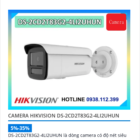
người và phương tiện, ống kính 4
CAMERA HIKVISION DS-2CD2T83G2-4LI2UHUN
5%-35%
DS-2CD2T83G2-4LI2UHUN là dòng camera có độ nét siêu