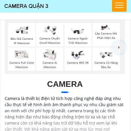
Lắp Camera Hik
Phát Hiện Xe
Camera Chuẩn
Camera Ngoài
Báo Giá Camera
Onvif Hikvision
Trời Hikvision
IP Hikvision
Camera Full Color
Camera Ai
Camera Wifi 3K
Camera Có Hàng
Hikvision
Hikvision
Rào Ảo
CAMERA
Camera là thiết bị điện tử tích hợp công nghệ đáp ứng nhu
cầu thực tế về hình ảnh âm thanh phục vụ nhu cầu giám sát
an ninh với chi phí hợp lý nhất. camera trang bị các tính
năng hiện đại như báo động chống trộm từ xa và tại chỗ
camera còn có khả năng lưu trữ dữ liệu hỗ trợ xem lại khi
cần thiết. Với khả năng giám sát từ xa mọi lúc mọi nơi