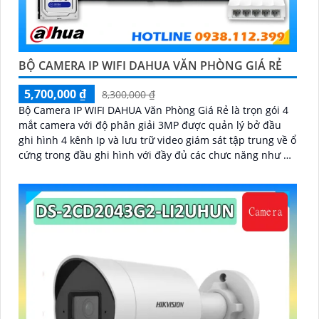
BỘ CAMERA IP WIFI DAHUA VĂN PHÒNG GIÁ RẺ
5,700,000 ₫
8,300,000 ₫
Bộ Camera IP WIFI DAHUA Văn Phòng Giá Rẻ là trọn gói 4
mắt camera với độ phân giải 3MP được quản lý bở đầu
ghi hình 4 kênh Ip và lưu trữ video giám sát tập trung về ổ
cứng trong đầu ghi hình với đầy đủ các chưc năng như AI
Phát hiện chuyển động, đàm thoại âm thanh 2 chiều và
giám sát có màu vào ban đêm