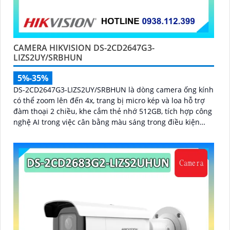
CAMERA HIKVISION DS-2CD2647G3-
LIZS2UY/SRBHUN
5%-35%
DS-2CD2647G3-LIZS2UY/SRBHUN là dòng camera ống kính
có thể zoom lên đến 4x, trang bị micro kép và loa hỗ trợ
đàm thoại 2 chiều, khe cắm thẻ nhớ 512GB, tích hợp công
nghệ AI trong việc cân bằng màu sáng trong điều kiện
ánh sáng yếu, ống kính có độ phân giải 4