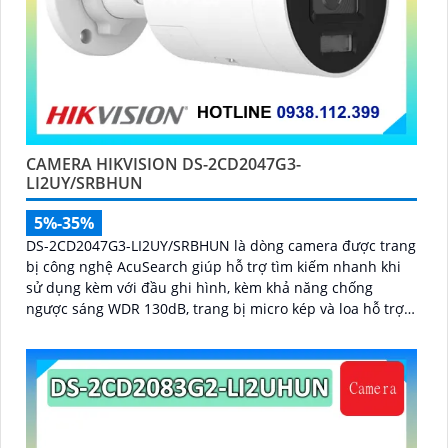
CAMERA HIKVISION DS-2CD2047G3-
LI2UY/SRBHUN
5%-35%
DS-2CD2047G3-LI2UY/SRBHUN là dòng camera được trang
bị công nghệ AcuSearch giúp hỗ trợ tìm kiếm nhanh khi
sử dụng kèm với đầu ghi hình, kèm khả năng chống
ngược sáng WDR 130dB, trang bị micro kép và loa hỗ trợ
đàm thoại 2 chiều, ống kính 4