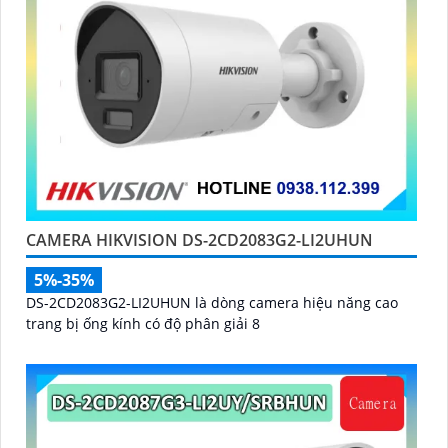
CAMERA HIKVISION DS-2CD2083G2-LI2UHUN
5%-35%
DS-2CD2083G2-LI2UHUN là dòng camera hiệu năng cao
trang bị ống kính có độ phân giải 8