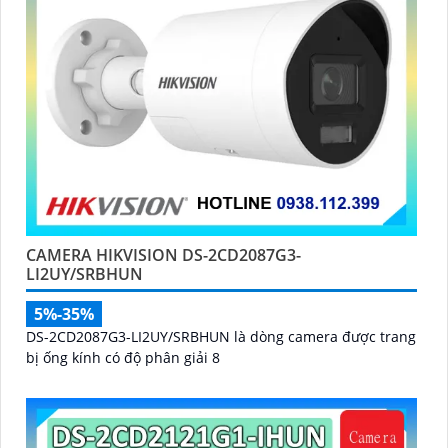
CAMERA HIKVISION DS-2CD2087G3-
LI2UY/SRBHUN
5%-35%
DS-2CD2087G3-LI2UY/SRBHUN là dòng camera được trang
bị ống kính có độ phân giải 8