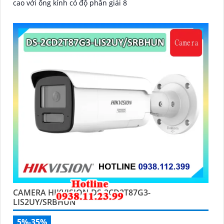
cao với ống kính có độ phân giải 8
CAMERA HIKVISION DS-2CD2T87G3-
LIS2UY/SRBHUN
5%-35%