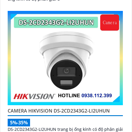
CAMERA HIKVISION DS-2CD2343G2-LI2UHUN
5%-35%
DS-2CD2343G2-LI2UHUN trang bị ống kính có độ phân giải