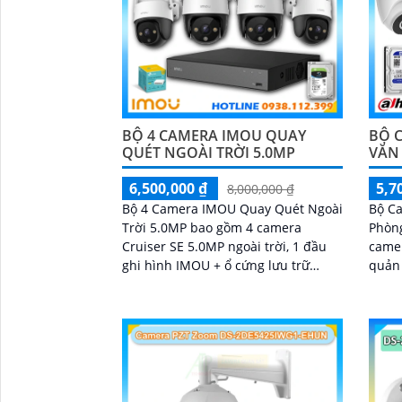
BỘ 4 CAMERA IMOU QUAY
BỘ 
QUÉT NGOÀI TRỜI 5.0MP
VĂN
6,500,000 ₫
5,7
8,000,000 ₫
Bộ 4 Camera IMOU Quay Quét Ngoài
Bộ C
Trời 5.0MP bao gồm 4 camera
Phòng
Cruiser SE 5.0MP ngoài trời, 1 đầu
camer
ghi hình IMOU + ổ cứng lưu trữ
quản 
500GB, 1 bộ chia tín hiệu chuyên
và lư
dụng cho camera
về ổ 
đủ cá
chuyể
chiều
đêm