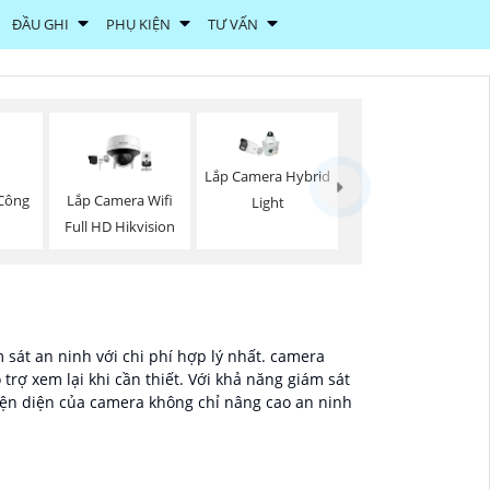
ĐẦU GHI
PHỤ KIỆN
TƯ VẤN
Lắp Camera Hybrid
Công
Lắp Camera Wifi
Light
I
Full HD Hikvision
sát an ninh với chi phí hợp lý nhất. camera
trợ xem lại khi cần thiết. Với khả năng giám sát
hiện diện của camera không chỉ nâng cao an ninh