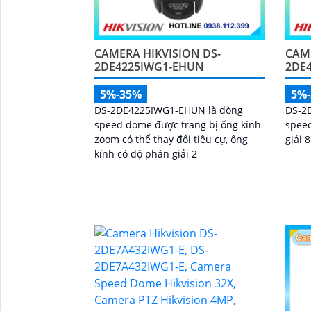
CAMERA HIKVISION DS-
CAME
2DE4225IWG1-EHUN
2DE
5%-35%
5%
DS-2DE4225IWG1-EHUN là dòng
DS-2
speed dome được trang bị ống kính
speed
zoom có thể thay đổi tiêu cự, ống
giải 8
kính có độ phân giải 2