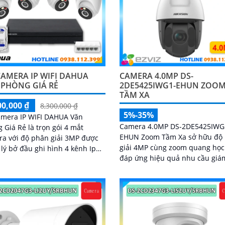
CAMERA IP WIFI DAHUA
CAMERA 4.0MP DS-
 PHÒNG GIÁ RẺ
2DE5425IWG1-EHUN ZOO
TẦM XA
00,000 ₫
8,300,000 ₫
5%-35%
amera IP WIFI DAHUA Văn
Camera 4.0MP DS-2DE5425IWG
 Giá Rẻ là trọn gói 4 mắt
EHUN Zoom Tầm Xa sở hữu độ
a với độ phân giải 3MP được
giải 4MP cùng zoom quang học
lý bở đầu ghi hình 4 kênh Ip
đáp ứng hiệu quả nhu cầu giá
u trữ video giám sát tập trung
tại khu vực rộng
cứng trong đầu ghi hình với đầy
c chưc năng như AI Phát hiện
n động, đàm thoại âm thanh 2
 và giám sát có màu vào ban