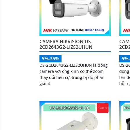
CAMERA HIKVISION DS-
CAME
2CD2643G2-LIZS2UHUN
2CD
5%-35%
5%
DS-2CD2643G2-LIZS2UHUN là dòng
DS-2
camera với ống kính có thể zoom
dòng 
thay đổi tiêu cự, trang bị độ phân
lên đ
giải 4
hỗ tr
thẻ n
AI tr
trong
kính 