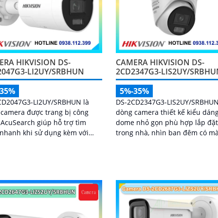
RA HIKVISION DS-
CAMERA HIKVISION DS-
2047G3-LI2UY/SRBHUN
2CD2347G3-LIS2UY/SRBHU
-35%
5%-35%
CD2047G3-LI2UY/SRBHUN là
DS-2CD2347G3-LIS2UY/SRBHUN
camera được trang bị công
dòng camera thiết kế kiểu dán
AcuSearch giúp hỗ trợ tìm
dome nhỏ gọn phù hợp lắp đặ
nhanh khi sử dụng kèm với
trong nhà, nhìn ban đêm có m
hi hình, kèm khả năng chống
bằng đèn trợ sáng và nhờ côn
 sáng WDR 130dB, trang bị
nghệ ColorVU HikAI-ISP, có tín
 kép và loa hỗ trợ đàm thoại 2
AI giúp nhận diện người và p
, ống kính 4
tiện, tích hợp micro kép