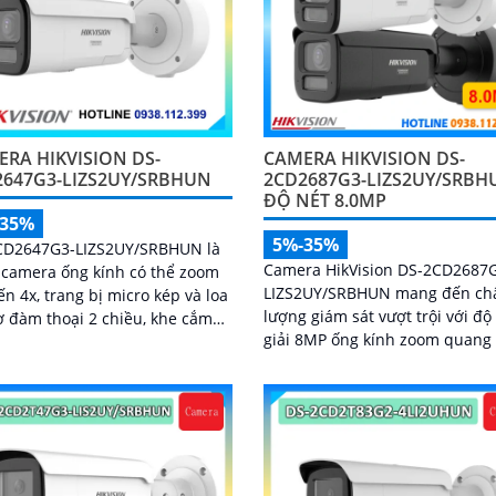
RA HIKVISION DS-
CAMERA HIKVISION DS-
2647G3-LIZS2UY/SRBHUN
2CD2687G3-LIZS2UY/SRBH
ĐỘ NÉT 8.0MP
-35%
5%-35%
CD2647G3-LIZS2UY/SRBHUN là
Camera HikVision DS-2CD2687
camera ống kính có thể zoom
LIZS2UY/SRBHUN mang đến ch
ến 4x, trang bị micro kép và loa
lượng giám sát vượt trội với đ
ợ đàm thoại 2 chiều, khe cắm
giải 8MP ống kính zoom quang 
hớ 512GB, tích hợp công nghệ
công nghệ ColorVu
ong việc cân bằng màu sáng
 điều kiện ánh sáng yếu, ống
có độ phân giải 4