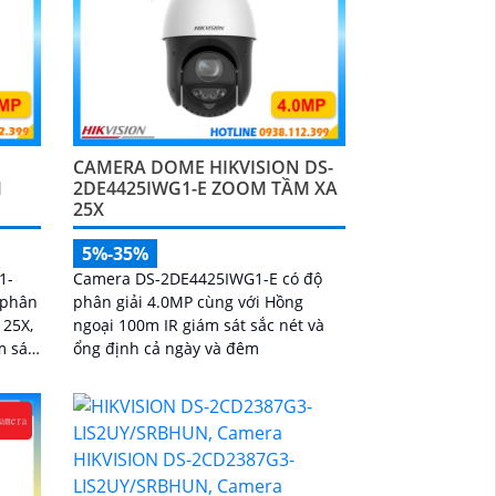
CAMERA DOME HIKVISION DS-
M
2DE4425IWG1-E ZOOM TẦM XA
25X
5%-35%
1-
Camera DS-2DE4425IWG1-E có độ
 phân
phân giải 4.0MP cùng với Hồng
 25X,
ngoại 100m IR giám sát sắc nét và
m sát
ổng định cả ngày và đêm