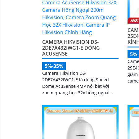
CAME
2SE
KÍNH
CAMERA HIKVISION DS-
2DE7A432IWG1-E DÒNG
ACUSENSE
5%
Came
5%-35%
2SE4C
Camera Hikvision DS-
giám 
2DE7A432IWG1-E là dòng Speed
camer
Dome AcuSense 4MP nổi bật với
PTZ 
zoom quang học 32x hồng ngoại
200m và công nghệ DarkFighter cho
hình ảnh rõ nét ngày đêm