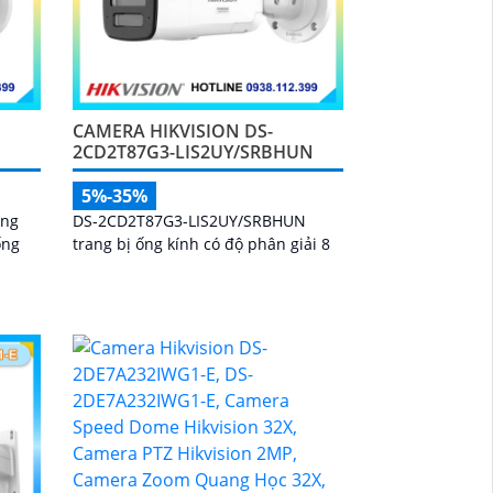
CAMERA HIKVISION DS-
2CD2T87G3-LIS2UY/SRBHUN
5%-35%
òng
DS-2CD2T87G3-LIS2UY/SRBHUN
ống
trang bị ống kính có độ phân giải 8