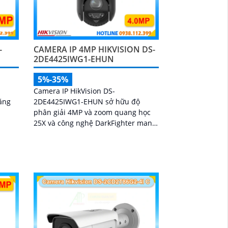
-
CAMERA IP 4MP HIKVISION DS-
2DE4425IWG1-EHUN
5%-35%
Camera IP HikVision DS-
ăng
2DE4425IWG1-EHUN sở hữu độ
phân giải 4MP và zoom quang học
25X và công nghệ DarkFighter mang
đến hình ảnh sắc nét ngay cả trong
điều kiện thiếu sáng