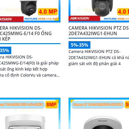
RA HIKVISION DS-
CAMERA HIKVISION PTZ DS
4C425MWG-E/14 F0 ỐNG
2DE7A432IWG1-EHUN
 KÉP
5%-35%
-35%
Camera HIKVISION PTZ DS-
ra HIKVISION DS-
2DE7A432IWG1-EHUN có khả n
425MWG-E/14(F0) là giải pháp
giám sát với độ phân giải 4
sát ống kính kép kết hợp
a cố định ColorVu và camera
4MP