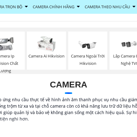
RA TRỌN BỘ
CAMERA CHÍNH HÃNG
CAMERA THEO NHU CẦU
Lắp Camera 
mera Ip
Camera Ai Hikvision
Camera Ngoài Trời
Nghệ TV
ision Chất
Hikvision
Lượng
CAMERA
áp ứng nhu cầu thực tế về hình ảnh âm thanh phục vụ nhu cầu giám 
g trộm từ xa và tại chỗ camera còn có khả năng lưu trữ dữ liệu hỗ 
ợi giúp quản lý và bảo vệ không gian sống một cách hiệu quả. Sự 
tiện nghi hơn.