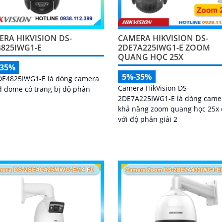
RA HIKVISION DS-
CAMERA HIKVISION DS-
4825IWG1-E
2DE7A225IWG1-E ZOOM
QUANG HỌC 25X
-35%
5%-35%
DE4825IWG1-E là dòng camera
Camera HikVision DS-
 dome có trang bị độ phân
2DE7A225IWG1-E là dòng came
khả năng zoom quang học 25x
với độ phân giải 2