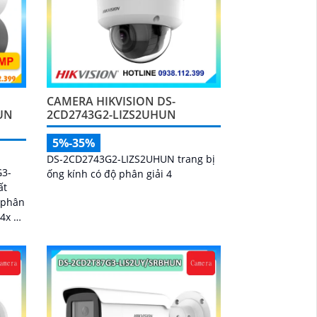
CAMERA HIKVISION DS-
UN
2CD2743G2-LIZS2UHUN
5%-35%
DS-2CD2743G2-LIZS2UHUN trang bị
G3-
ống kính có độ phân giải 4
ất
ộ phân
4x và