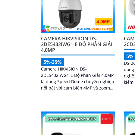
CAMERA HIKVISIION DS-
CAME
2DE5432IWG1-E ĐỘ PHÂN GIẢI
2CD
4.0MP
5%
5%-35%
DS-2
Camera HIKVISION DS-
dòng 
2DE5432IWG1-E Độ Phân Giải 4.0MP
nghệ 
là dòng Speed Dome chuyên nghiệp
kiếm 
nổi bật với cảm biến 4MP và zoom
đầu g
quang học 32X, hỗ trợ giám sát chi
ngược
tiết ở khoảng cách xa
micro
'
chiều