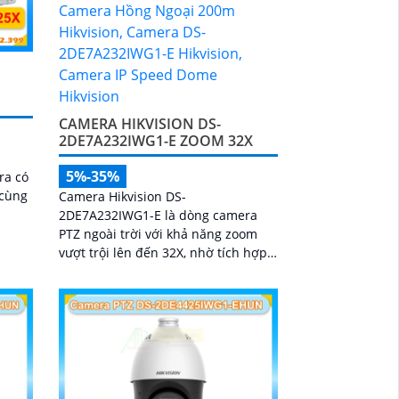
CAMERA HIKVISION DS-
2DE7A232IWG1-E ZOOM 32X
5%-35%
ra có
 cùng
Camera Hikvision DS-
2DE7A232IWG1-E là dòng camera
PTZ ngoài trời với khả năng zoom
vượt trội lên đến 32X, nhờ tích hợp
công nghệ AI thông minh giúp phát
hiện chuyển động và phân biệt
người/ phương tiện chính xát bên
cạnh đó là c và loa dược tích hợp
mang đến trãi nghiệm giám sát có
âm thanh