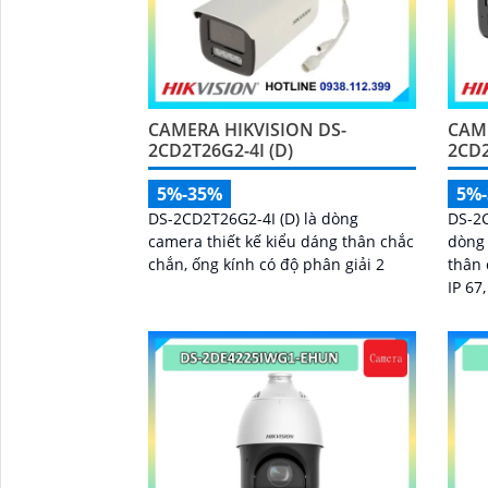
CAMERA HIKVISION DS-
CAME
2CD2T26G2-4I (D)
2CD
5%-35%
5%
DS-2CD2T26G2-4I (D) là dòng
DS-2
camera thiết kế kiểu dáng thân chắc
dòng 
chắn, ống kính có độ phân giải 2
thân 
IP 67, trang bị khả năng nhìn có m
vào 
60m, 
phân
tiện,