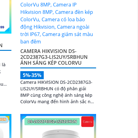
N
CAMERA HIKVISION DS-
2CD2387G3-LIS2UY/SRBHUN
ÁNH SÁNG KÉP COLORVU
 là
g
5%-35%
t
Camera HIKVISION DS-2CD2387G3-
àu
LIS2UY/SRBHUN có độ phân giải
g
8MP cùng công nghệ ánh sáng kép
h năng
ColorVu mang đến hình ảnh sắc nét
hương
vượt trội có màu cả ngày và đêm