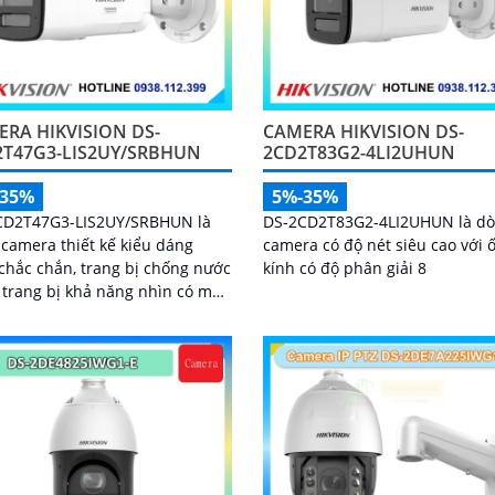
RA HIKVISION DS-
CAMERA HIKVISION DS-
2T47G3-LIS2UY/SRBHUN
2CD2T83G2-4LI2UHUN
-35%
5%-35%
CD2T47G3-LIS2UY/SRBHUN là
DS-2CD2T83G2-4LI2UHUN là d
camera thiết kế kiểu dáng
camera có độ nét siêu cao với 
chắc chắn, trang bị chống nước
kính có độ phân giải 8
àu
ban đêm khoảng cách lên đến
phát hiện chuyển động và
 biệt được người và phương
 ống kính 4