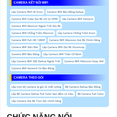
CAMERA KẾT NỐI WIFI
Lắp Camera Wiif 2K Ezviz
Camera Wifi Báo Động Dahua
Camera Wifi Cube Giá Rẻ chỉ từ 399K
Lắp Camera Wifi Vantech
Camera Wifi Kbvision Ngoài Trời Giá Rẻ
Camera Wifi Chống Trộm Kbvision
Lắp Camera Chống Trộm Ezviz
Camera Wifi Full HD 1080P
Camera Wifi Hikvision Giá Rẻ Chính Hãng
Camera Wifi Siêu Nét
Lắp Camera Wifi Giá Rẻ Visioncop
Camera Wifi Báo Động
Lắp Camera Wifi Thân Cố Định
Lắp Camera Wifi 360 Dahua Ngoài Trời
Camera Wifi Hikvision Xoay 360
Camera Wifi Vantech Có Báo Động
CAMERA THEO GÓI
Lắp trọn bộ camera Ip giá rẻ chất lượng
Bộ Camera Dahua Báo Động
Lắp Bộ Camera Dahua Full Color ban đêm có màu
Bộ Camera Full Color
Lắp Camera Giá Rẻ Trọn Gói chính hãng
CHỨC NĂNG NỔI