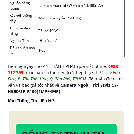
Nguồn năng
Tấm pin mặt trời 8W và pin 10.400mAh
lượng
Kết nối không
Wi-Fi 6 (băng tần 2.4 GHz)
dây
Tiêu thụ điện
Tối đa 10 W
năng
Nguồn điện
DC 5 V / 2 A
Tiêu chuẩn bảo
IP65
vệ
Liên hệ ngay cho AN THÀNH PHÁT qua số hotline:
0938
112 399
hoặc bạn có thể đến trực tiếp trụ sở:
51 Lũy Bán
Bích, P. Tân Thới Hòa, Q. Tân Phú, TPHCM
để nhận được tư
vấn và báo giá tốt nhất về
Camera Ngoài Trời Ezviz CS-
HB90/SP-R100(4MP+4MP)
Mọi Thông Tin Liên Hệ: