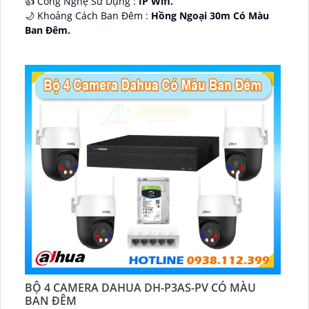
👍 Công Nghệ Sử Dụng :
IP Wifi.
🌙 Khoảng Cách Ban Đêm :
Hồng Ngoại 30m Có Màu
Ban Ðêm.
🕉️ Cấu Tạo Camera
IP67 xoay 360.
️📡 Ưu Điểm :
Thu Âm Và Loa.
BỘ 4 CAMERA DAHUA DH-P3AS-PV CÓ MÀU
BAN ĐÊM