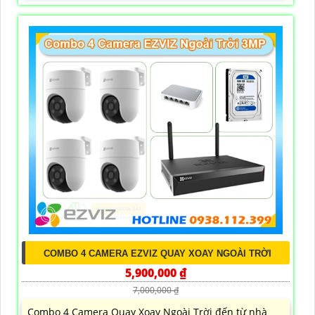
COMBO 4 CAMERA EZVIZ QUAY XOAY NGOÀI TRỜI
5,900,000 ₫
7,000,000 ₫
Combo 4 Camera Quay Xoay Ngoài Trời đến từ nhà