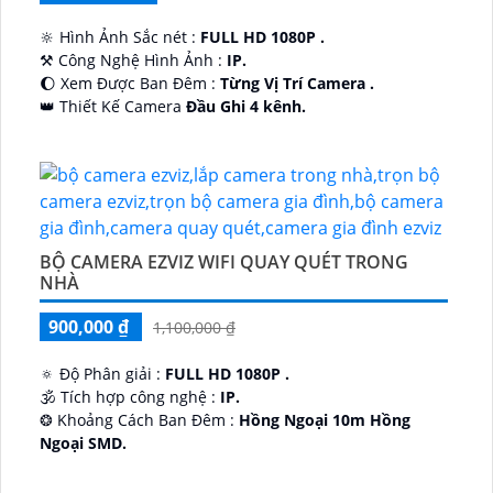
🔆 Hình Ảnh Sắc nét :
FULL HD 1080P .
⚒ Công Nghệ Hình Ảnh :
IP.
🌔 Xem Được Ban Đêm :
Từng Vị Trí Camera .
👑 Thiết Kế Camera
Đầu Ghi 4 kênh.
️🔮 Đặt Điểm :
Công Nghệ AI.
BỘ CAMERA EZVIZ WIFI QUAY QUÉT TRONG
NHÀ
900,000 ₫
1,100,000 ₫
🔅 Độ Phân giải :
FULL HD 1080P .
🕉️ Tích hợp công nghệ :
IP.
❂ Khoảng Cách Ban Đêm :
Hồng Ngoại 10m Hồng
Ngoại SMD.
🛡 Mẫu Camera
Dome Kim loại + Nhựa.
️📢 Ưu Điểm :
Thu Âm.