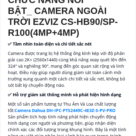
BẬT_ CAMERA NGOÀI
TRỜI EZVIZ CS-HB90/SP-
R100(4MP+4MP)
✅ Tầm nhìn toàn diện và chi tiết sắc nét
Camera được trang bị hệ thống ống kính kép với độ phân
giải cao 2K+ (2560x1440) cùng khả năng xoay quét lên đến
324° và nghiêng 90°, mang đến góc quan sát rộng và linh
hoạt. Điều này giúp người dùng giám sát toàn cảnh môi
trường xung quanh một cách chi tiết và sắc nét, không bỏ
sót bất kỳ chuyển động nào.
✅ Hỗ trợ giám sát thông minh và phát hiện hình dạng
Một số sản phẩm tương tự Thu Âm Và Loa chất lượng
tốt:
Camera Dahua DH-IPC-PTS2449C-4E3Z-S-PV-PRO
Sản phẩm tích hợp tính năng phát hiện chuyển động
hình dạng con người và phương tiện, giúp nhận diện
chính xác các đối tượng trong khung hình. Đây là một tính
năng ưu việt giúp phân loại cảnh báo quan trọng, tránh