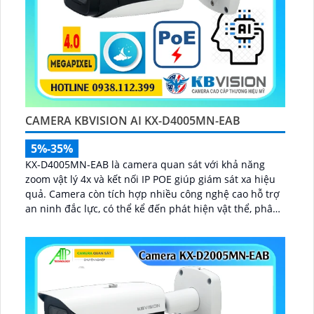
CAMERA KBVISION AI KX-D4005MN-EAB
5%-35%
KX-D4005MN-EAB là camera quan sát với khả năng
zoom vật lý 4x và kết nối IP POE giúp giám sát xa hiệu
quả. Camera còn tích hợp nhiều công nghệ cao hỗ trợ
an ninh đắc lực, có thể kể đến phát hiện vật thể, phân
tích người, xe, biển số, SMD3...