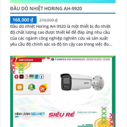
ĐẦU DÒ NHIỆT HORING AH-9920
168,000 ₫
210,000 ₫
Đầu dò nhiệt Horing AH-9920 là một thiết bị đo nhiệt
độ chất lượng cao được thiết kế để đáp ứng nhu cầu
của các ngành công nghiệp nghiên cứu và sản xuất
yêu cầu độ chính xác và độ tin cậy cao trong việc đo
lường nhiệt độ có thể đo nhiệt độ trong một phạm vi
rộng thường từ -10˚ ~ +55˚C giúp đáp ứng nhu cầu đo
nhiệt độ trong các điều kiện khác nhau từ môi trường
lạnh đến nhiệt độ cao...