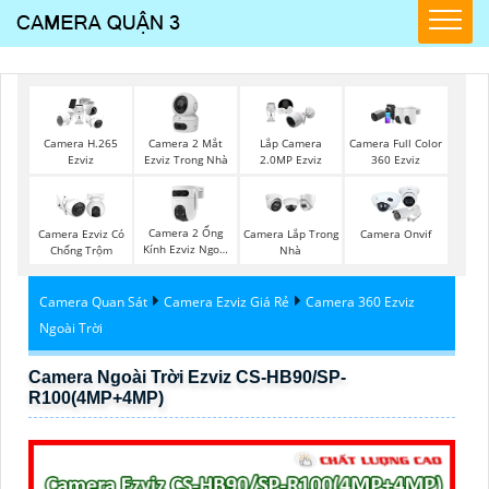
Camera 2 Mắt
Camera H.265
Lắp Camera
Camera Full Color
Ezviz Trong Nhà
Ezviz
2.0MP Ezviz
360 Ezviz
Camera 2 Ống
Camera Ezviz Có
Camera Lắp Trong
Camera Onvif
Kính Ezviz Ngoài
Chống Trộm
Nhà
Trời
Camera Quan Sát
Camera Ezviz Giá Rẻ
Camera 360 Ezviz
Ngoài Trời
Camera Ngoài Trời Ezviz CS-HB90/SP-
R100(4MP+4MP)