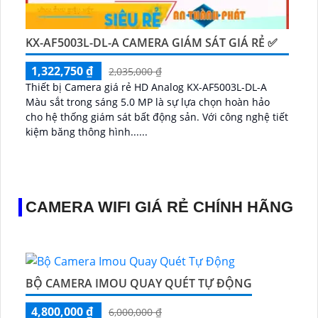
KX-AF5003L-DL-A CAMERA GIÁM SÁT GIÁ RẺ ✅
1,322,750 ₫
2,035,000 ₫
Thiết bị Camera giá rẻ HD Analog KX-AF5003L-DL-A
Màu sắt trong sáng 5.0 MP là sự lựa chọn hoàn hảo
cho hệ thống giám sát bất động sản. Với công nghệ tiết
kiệm băng thông hình......
CAMERA WIFI GIÁ RẺ CHÍNH HÃNG
BỘ CAMERA IMOU QUAY QUÉT TỰ ĐỘNG
4,800,000 ₫
6,000,000 ₫