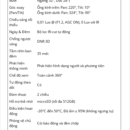
dưới
Ngang 52°, Dọc 28°)
Góc xoay
Ống kính trên: Pan: 220°, Tilt: 10°
(Pan/Tilt)
Ống kính dưới: Pan: 324°, Tilt: 90°
Chiếu sáng tối
0,01 Lux @ (F1.2, AGC ON), 0 Lux với IR
thiểu
Ngày & Đêm
Bộ lọc IR-cut tự động
Chống ngược
DNR 3D
sáng
Tầm nhìn ban
35 mét
đêm
Phát hiện
Phát hiện hình dạng người và phương tiện
thông minh
Chế độ xem
Toàn cảnh 360°
Tự động theo
Có
dõi
Đàm thoại
2 chiều
Hỗ trợ thẻ nhớ
microSD (tối đa 512GB)
Điều kiện hoạt
-20°C đến 50°C, Độ ẩm ≤ 95% (không ngưng tụ)
động
Phòng vệ chủ
Còi báo động và đèn chớp
động