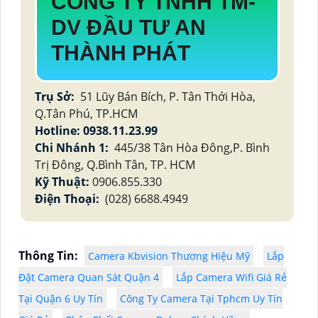
CÔNG TY TNHH TM-
DV ĐẦU TƯ AN
THÀNH PHÁT
Trụ Sở:
51 Lũy Bán Bích, P. Tân Thới Hòa,
Q.Tân Phú, TP.HCM
Hotline: 0938.11.23.99
Chi Nhánh 1:
445/38 Tân Hòa Đông,P. Bình
Trị Đông, Q.Bình Tân, TP. HCM
Kỹ Thuật:
0906.855.330
Điện Thoại:
(028) 6688.4949
Thông Tin:
Camera Kbvision Thương Hiệu Mỹ
Lắp
Đặt Camera Quan Sát Quận 4
Lắp Camera Wifi Giá Rẻ
Tại Quận 6 Uy Tín
Công Ty Camera Tại Tphcm Uy Tín