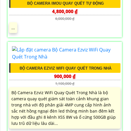
BỘ CAMERA IMOU QUAY QUÉT TỰ ĐỘNG
4,800,000 ₫
6,000,000 ₫
...
BỘ CAMERA EZVIZ WIFI QUAY QUÉT TRONG NHÀ
900,000 ₫
1,100,000 ₫
Bộ Camera Ezviz WiFi Quay Quét Trong Nhà là bộ
camera quay quét giám sát toàn cảnh khung gian
trong nhà với độ phân giải 4MP cung cấp hình ảnh
sắc nét hồng ngoại đèn led thông minh ban đêm kết
hợp với đầu ghi 8 kênh X5S 8W và ổ cứng 500GB giúp
lưu trũ dữ liệu lâu dài...