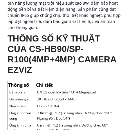
pin năng lượng mặt trời hiệu suất cao 8W, đảm bảo hoạt
động bền bỉ và tiết kiệm điện năng. Sản phẩm cũng đạt
chuẩn IP65 giúp chống chịu thời tiết khắc nghiệt, phù hợp
lắp đặt ngoài trời, đảm bảo giám sát liên tục và an toàn
cho không gian.
THÔNG SỐ KỸ THUẬT
CỦA CS-HB90/SP-
R100(4MP+4MP) CAMERA
EZVIZ
Thông số
Chi tiết
Cảm biến
CMOS quét lũy tiến 1/3” 4 Megapixel
Độ phân giải
2K+ & 2K+ (2560 x 1440)
Nén video
H.265 / H.264
Ống kính trên
2.8mm @ F1.2 (Trường nhìn: Đường chéo 110°,
cùng
Ngang 96°, Dọc 54°)
Ống kính phía
6 mm @ F1.2 (Trường nhìn: Đường chéo 60°,