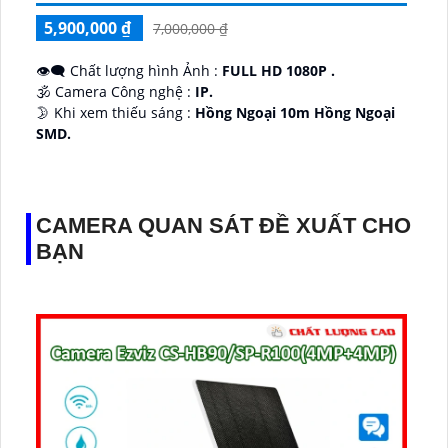
5,900,000 ₫
7,000,000 ₫
👁️‍🗨 Chất lượng hình Ảnh :
FULL HD 1080P .
🕉️ Camera Công nghệ :
IP.
🌛 Khi xem thiếu sáng :
Hồng Ngoại 10m Hồng Ngoại
SMD.
♊ Camera Thiết Kế
Dome Kim loại + Nhựa.
️💎 Chức Năng :
Thu Âm.
CAMERA QUAN SÁT ĐỀ XUẤT CHO
BẠN