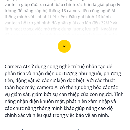
vantech giúp đưa ra cảnh báo chính xác hơn là giải pháp lý
tưởng để nâng cấp hệ thống 16 camera lên công nghệ AI
thông minh với chi phí tiết kiệm. Đầu ghi hình 16 kênh
vantech hỗ trợ ghi hình độ phân giải cao lên đến 32MP và
linh hoạt trong việc mở rộng dung lượng lưu trữ. Ngoài ra
đầu ghi Vantech còn tích hợp tính năng phát hiện chuyển
động và thông báo qua ứng dụng di động, giúp người dùng
dễ dàng theo dõi và bảo vệ tài sản mọi lúc mọi nơi.
Camera AI sử dụng công nghệ trí tuệ nhân tạo để
phân tích và nhận diện đối tượng như người, phương
Camera Vantech là một thương hiệu camera an ninh
tiện, động vật và các sự kiện đặc biệt. Với các thuật
hàng đầu tại Việt Nam, chúng được thiết kế với công
toán học máy, camera AI có thể tự động hóa các tác
nghệ hiện đại và chất lượng cao để khẳng định an ninh
vụ giám sát, giảm bớt sự can thiệp của con người. Tính
và giám sát tốt cho ngôi nhà, cửa hàng, văn phòng
năng nhận diện khuôn mặt, phát hiện xâm nhập và
hoặc doanh nghiệp của bạn.
các chức năng thông minh khác giúp nâng cao độ
Vantech Việt Nam cung cấp các dòng sản phẩm
chính xác và hiệu quả trong việc bảo vệ an ninh.
camera giám sát chất lượng cao như camera IP,
camera HD-TVI, camera AHD, camera wifi, camera