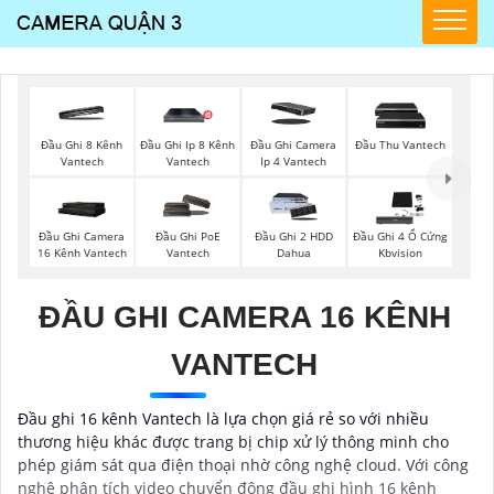
Đầu Ghi 8 Kênh
Đầu Ghi Ip 8 Kênh
Đầu Ghi Camera
Đầu Thu Vantech
Vantech
Vantech
Ip 4 Vantech
Đầu Ghi Camera
Đầu Ghi PoE
Đầu Ghi 2 HDD
Đầu Ghi 4 Ổ Cứng
16 Kênh Vantech
Vantech
Dahua
Kbvision
ĐẦU GHI CAMERA 16 KÊNH
VANTECH
Đầu ghi 16 kênh Vantech là lựa chọn giá rẻ so với nhiều
thương hiệu khác được trang bị chip xử lý thông minh cho
phép giám sát qua điện thoại nhờ công nghệ cloud. Với công
nghệ phân tích video chuyển động đầu ghi hình 16 kênh