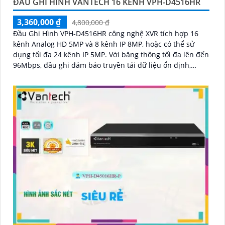
ĐẦU GHI HÌNH VANTECH 16 KÊNH VPH-D4516HR
3,360,000 ₫
4,800,000 ₫
Đầu Ghi Hình VPH-D4516HR công nghệ XVR tích hợp 16
kênh Analog HD 5MP và 8 kênh IP 8MP, hoặc có thể sử
dụng tối đa 24 kênh IP 5MP. Với băng thông tối đa lên đến
96Mbps, đầu ghi đảm bảo truyền tải dữ liệu ổn định,
nhanh chóng giúp việc giám sát và quản lý an ninh trở
nên dễ dàng hơn