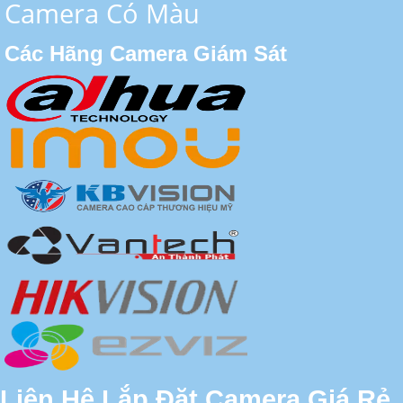
Camera Có Màu
Các Hãng Camera Giám Sát
Liên Hệ Lắp Đặt Camera Giá Rẻ