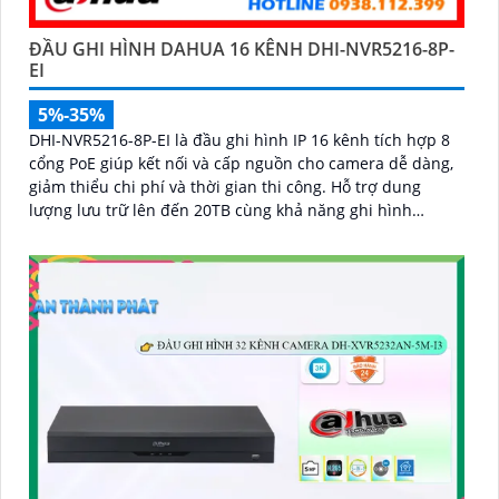
ĐẦU GHI HÌNH DAHUA 16 KÊNH DHI-NVR5216-8P-
EI
5%-35%
DHI-NVR5216-8P-EI là đầu ghi hình IP 16 kênh tích hợp 8
cổng PoE giúp kết nối và cấp nguồn cho camera dễ dàng,
giảm thiểu chi phí và thời gian thi công. Hỗ trợ dung
lượng lưu trữ lên đến 20TB cùng khả năng ghi hình
camera độ phân giải 32MP, đầu ghi mang đến chất lượng
hình ảnh siêu nét và khả năng lưu trữ vượt trội hiệu suất
mạnh mẽ, tính năng linh hoạt và mức giá cạnh tranh