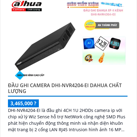
ĐẦU GHI CAMERA DHI-NVR4204-EI DAHUA CHẤT
LƯỢNG
3,465,000 ?
DHI-NVR4204-EI là đầu ghi 4CH 1U 2HDDs camera ip với
chip xử lý Wiz Sense hỗ trợ NetWork công nghệ SMD Plus
phát hiện chuyển động thông minh và nhận diện khuôn
mặt trang bị 2 cổng LAN RJ45 Intrusion hình ảnh 16 MP
eSATA ONVIF quản lý IP từ xa.