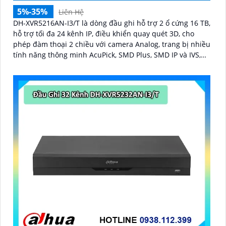
5%-35%
Liên Hệ
DH-XVR5216AN-I3/T là dòng đầu ghi hỗ trợ 2 ổ cứng 16 TB,
hỗ trợ tối đa 24 kênh IP, điều khiển quay quét 3D, cho
phép đàm thoại 2 chiều với camera Analog, trang bị nhiều
tính năng thông minh AcuPick, SMD Plus, SMD IP và IVS,
hỗ trợ phát hiện và nhận diện khuôn mặt, tối ưu giám sát
và báo động giả