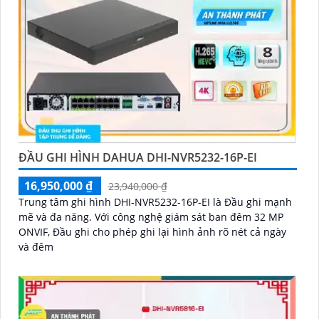
ĐẦU GHI HÌNH DAHUA DHI-NVR5232-16P-EI
16,950,000 ₫
23,940,000 ₫
Trung tâm ghi hình DHI-NVR5232-16P-EI là Đầu ghi mạnh
mẽ và đa năng. Với công nghệ giám sát ban đêm 32 MP
ONVIF, Đầu ghi cho phép ghi lại hình ảnh rõ nét cả ngày
và đêm