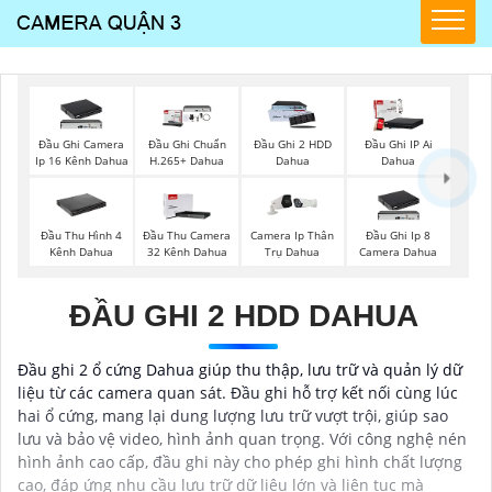
Đầu Ghi Camera
Đầu Ghi Chuẩn
Đầu Ghi 2 HDD
Đầu Ghi IP Ai
Ip 16 Kênh Dahua
H.265+ Dahua
Dahua
Dahua
Đầu Thu Hình 4
Đầu Thu Camera
Camera Ip Thân
Đầu Ghi Ip 8
Kênh Dahua
32 Kênh Dahua
Trụ Dahua
Camera Dahua
ĐẦU GHI 2 HDD DAHUA
Đầu ghi 2 ổ cứng Dahua giúp thu thập, lưu trữ và quản lý dữ
liệu từ các camera quan sát. Đầu ghi hỗ trợ kết nối cùng lúc
hai ổ cứng, mang lại dung lượng lưu trữ vượt trội, giúp sao
lưu và bảo vệ video, hình ảnh quan trọng. Với công nghệ nén
hình ảnh cao cấp, đầu ghi này cho phép ghi hình chất lượng
cao, đáp ứng nhu cầu lưu trữ dữ liệu lớn và liên tục mà