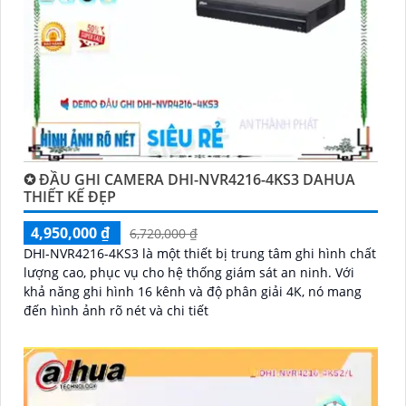
Hy vọng rằng những thông tin trên sẽ giúp bạn chọn
lựa được Camera Dahua chính hãng, giá rẻ và chất
lượng. Nếu bạn có thêm câu hỏi hoặc cần tư vấn
thêm, đừng ngần ngại để lại Cung cấp cho công trình
biết.
✪ ĐẦU GHI CAMERA DHI-NVR4216-4KS3 DAHUA
THIẾT KẾ ĐẸP
4,950,000 ₫
6,720,000 ₫
DHI-NVR4216-4KS3 là một thiết bị trung tâm ghi hình chất
lượng cao, phục vụ cho hệ thống giám sát an ninh. Với
khả năng ghi hình 16 kênh và độ phân giải 4K, nó mang
đến hình ảnh rõ nét và chi tiết
'