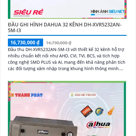
ĐẦU GHI HÌNH DAHUA 32 KÊNH DH-XVR5232AN-
5M-I3
16,730,000 ₫
16,730,000 ₫
Đầu thu DH-XVR5232AN-5M-I3 với thiết kế 32 kênh hỗ trợ
nhiều chuẩn kết nối như AHD, CVI, TVI, BCS, và tích hợp
công nghệ SMD PLUS và AI, mang đến khả năng phân tích
các đối tượng xâm nhập trong khung hình thông minh.
Đầu ghi đem lại sự nổi bật như hỗ trợ kết nối 2 HDD, khả
năng mở rộng thêm 16 kênh IP đáp ứng nhu cầu dễ dàng