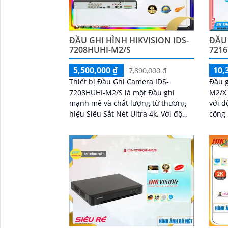
ĐẦU GHI HÌNH HIKVISION IDS-
ĐẦU 
7208HUHI-M2/S
7216
5,500,000 ₫
10,
7,890,000 ₫
Thiết bị Đầu Ghi Camera IDS-
Đầu g
7208HUHI-M2/S là một Đầu ghi
M2/X 
mạnh mẽ và chất lượng từ thương
với đ
hiệu Siêu Sắt Nét Ultra 4k. Với độ
công 
phân giải 8MP, hình ảnh được ghi
CVBS và IP. Đầu g
lại rõ nét và sắc sảo
kênh
biệt 
hỗ tr
dung 