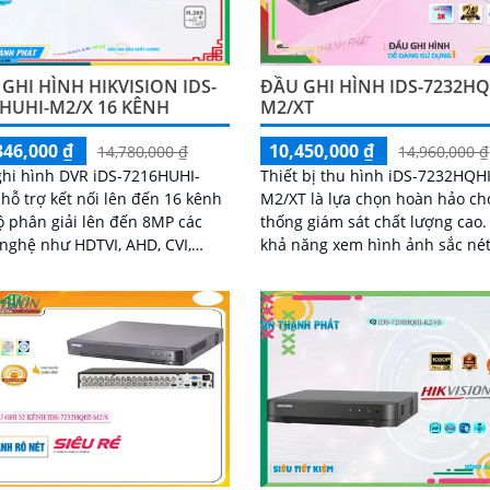
ĐẦU GHI HÌNH IDS-7232HQ
GHI HÌNH HIKVISION IDS-
M2/XT
HUHI-M2/X 16 KÊNH
10,450,000 ₫
346,000 ₫
14,960,000 ₫
14,780,000 ₫
Thiết bị thu hình iDS-7232HQHI
hi hình DVR iDS-7216HUHI-
M2/XT là lựa chọn hoàn hảo ch
hỗ trợ kết nối lên đến 16 kênh
thống giám sát chất lượng cao. Vớ
ộ phân giải lên đến 8MP các
khả năng xem hình ảnh sắc nét
nghệ như HDTVI, AHD, CVI,
phân giải Ultra 4k lite và khả n
hi còn trang bị các
quan...
 nhận dạng khuôn mặt và phân
người & xe bằng AI, qua đó còn
ợ 2 ổ cứng 12TB giúp mở rộng
lượng lưu trữ hiệu quả