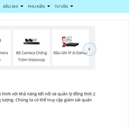
ĐẦU GHI
PHỤ KIỆN
TƯ VẤN
Bộ Camera Chống
amera
Đầu Ghi IP Ai Dahua
Trộm Visioncop
n
i hình với khả năng kết nối và quản lý đồng thời 2
 lượng. Chúng ta có thể truy cập giám sát quản