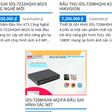
GHI IDS-7232HQHI-M2/S
ĐẦU THU IDS-7208HQHI-K2
G NGHỆ MỚI
HIKVISION
550,000 ₫
7,200,000 ₫
16,470,000 ₫
7,200,000 ₫
phẩm Đầu thu KTS Công Nghệ
Thiết Bị Ghi Hình IDS-7208HQH
DS-7232HQHI-M2/S là một đầu
K2/4S là một sản phẩm chất lư
áng tin cậy với khả năng ghi lại
với khả năng ghi hình FULL HD
nh với chip hình ảnh 4.0 MP,
1080P, mang lại hình ảnh sắc n
ảo sự rõ ràng và chi tiết đến
chi tiết. Đặc biệt, nó còn hỗ trợ thêm
số hoặc động
4 Camera...
IDS-7208HUHI-M2/FA ĐẦU GHI
HÌNH SẮC NÉT