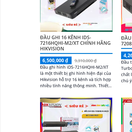
ĐẦU GHI 16 KÊNH IDS-
ĐẦU 
7216HQHI-M2/XT CHÍNH HÃNG
7208
HIKVISION
4,2
6,500,000 ₫
9,310,000 ₫
Đầu 
Đầu ghi hình iDS-7216HQHI-M2/XT
Turb
là một thiết bị ghi hình hiện đại của
chất 
Hikvision hỗ trợ 16 kênh và tích hợp
chú ý. Chất lượng hình ản
nhiều tính năng thông minh. Thiết
đêm đ
bị này nổi bật với khả năng nhận
giữa 
diện...
'