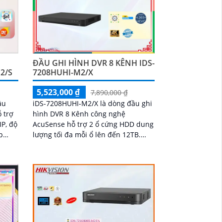
ĐẦU GHI HÌNH DVR 8 KÊNH IDS-
2/S
7208HUHI-M2/X
5,523,000 ₫
7,890,000 ₫
ầu
iDS-7208HUHI-M2/X là dòng đầu ghi
ỗ trợ
hình DVR 8 Kênh công nghệ
IP, độ
AcuSense hỗ trợ 2 ổ cứng HDD dung
p
lượng tối đa mỗi ổ lên đến 12TB.
 mượt
Đầu ghi còn hỗ trợ chuẩn nén H
 hỗ
K và