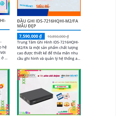
HI-
ĐẦU GHI IDS-7216HQHI-M2/FA
MẪU ĐẸP
7,590,000 ₫
10,850,000 ₫
-
Trung Tâm Ghi Hình IDS-7216HQHI-
o hệ
M2/FA là một sản phẩm chất lượng
i
cao được thiết kế để thỏa mãn nhu
 ở độ
cầu ghi hình và quản lý hệ thống an
ăng
ninh trong các môi trường khác
nhau. Với...