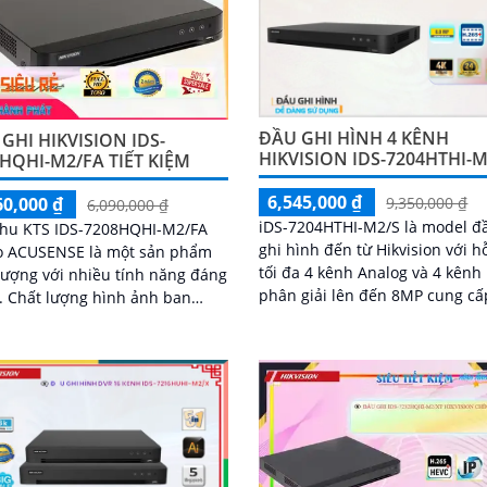
ĐẦU GHI HÌNH 4 KÊNH
GHI HIKVISION IDS-
HIKVISION IDS-7204HTHI-M
HQHI-M2/FA TIẾT KIỆM
6,545,000 ₫
60,000 ₫
9,350,000 ₫
6,090,000 ₫
iDS-7204HTHI-M2/S là model đ
thu KTS IDS-7208HQHI-M2/FA
ghi hình đến từ Hikvision với h
o ACUSENSE là một sản phẩm
tối đa 4 kênh Analog và 4 kênh 
lượng với nhiều tính năng đáng
phân giải lên đến 8MP cung cấ
h ban
hình ảnh giám sát siêu nét và
ạt mức tốt nhờ vào sự kết hợp
mà. Qua đó, đầu ghi còn tích hợp
công nghệ AHD, CVI, TVI và BCS
nhận dạng con người và xe cộ,
trợ cổng xuất hình ảnh HDMI 4
hỗ trợ ổ cứng lên đến 10TB