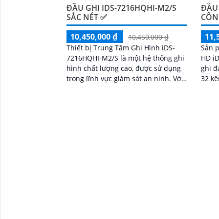
ĐẦU GHI IDS-7216HQHI-M2/S
ĐẦU 
SẮC NÉT ✅
CÔN
10,450,000 ₫
11,
10,450,000 ₫
Thiết bị Trung Tâm Ghi Hình iDS-
Sản 
7216HQHI-M2/S là một hệ thống ghi
HD i
hình chất lượng cao, được sử dụng
ghi đ
trong lĩnh vực giám sát an ninh. Với
32 kê
khả năng ghi hình 16 kênh, thiết bị
đảm b
này cho phép người dùng theo dõi
từng 
và ghi lại toàn bộ hoạt động từ các
camera