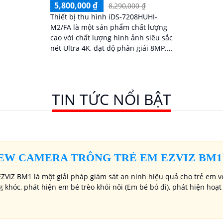
5,800,000 ₫
8,290,000 ₫
Thiết bị thu hình iDS-7208HUHI-
M2/FA là một sản phẩm chất lượng
cao với chất lượng hình ảnh siêu sắc
nét Ultra 4K, đạt độ phân giải 8MP.
Ngoài ra, sản phẩm còn hỗ trợ thêm
2 Camera IP, đảm bảo chất lượng
hình ảnh ban đêm vượt trội
TIN TỨC NỔI BẬT
EW CAMERA TRÔNG TRẺ EM EZVIZ BM1
ZVIZ BM1 là một giải pháp giám sát an ninh hiệu quả cho trẻ em 
g khóc, phát hiện em bé trèo khỏi nôi (Em bé bỏ đi), phát hiện ho