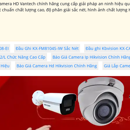
camera HD Vantech chính hãng cung cấp giải pháp an ninh hiệu qu
 chuẩn chất lượng cao, độ phân giải sắc nét, hình ảnh chất lượng
8-EI
Đầu Ghi KX-FM8104S-IW Sắc Nét
Đầu ghi Kbvision KX-
2/L Chức Năng Cao Cấp
Báo Giá Camera Ip Hikvision Chính Hãn
 Hiệu
Báo Giá Camera Hd Hikvision Chính Hãng
Giá Lắp Came