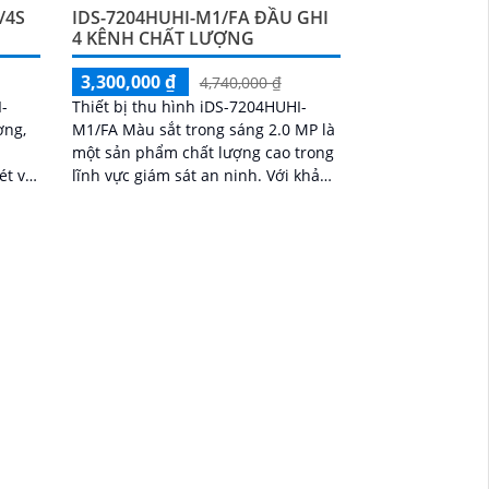
/4S
IDS-7204HUHI-M1/FA ĐẦU GHI
4 KÊNH CHẤT LƯỢNG
3,300,000 ₫
4,740,000 ₫
I-
Thiết bị thu hình iDS-7204HUHI-
ợng,
M1/FA Màu sắt trong sáng 2.0 MP là
một sản phẩm chất lượng cao trong
ét và
lĩnh vực giám sát an ninh. Với khả
năng xem ban đêm và hỗ trợ 2 ổ
cứng, nó...