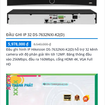
ĐẦU GHI IP 32 DS-7632NXI-K2(D)
5,978,000 ₫
8,540,000 ₫
Đầu ghi hình IP Hikvision DS-7632NXI-K2(D) hỗ trợ 32 kênh
camera với độ phân giải lên tới 12MP. Băng thông đầu
vào 256Mbps, đầu ra 160Mbps, cổng HDMI 4K, VGA Full
HD