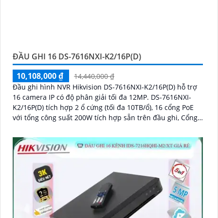
ĐẦU GHI 16 DS-7616NXI-K2/16P(D)
10,108,000 ₫
14,440,000 ₫
Đầu ghi hình NVR Hikvision DS-7616NXI-K2/16P(D) hỗ trợ
16 camera IP có độ phân giải tối đa 12MP. DS-7616NXI-
K2/16P(D) tích hợp 2 ổ cứng (tối đa 10TB/ổ), 16 cổng PoE
với tổng công suất 200W tích hợp sẵn trên đầu ghi, Cổng
HDMI xuất hình 4K, hỗ trợ nhận diện khuôn mặt và phát
hiện chuyển động thông minh