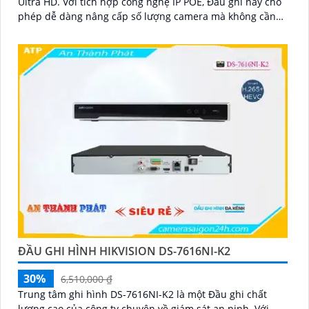
Ultra HD. Với tích hợp công nghệ IP POE, Đầu ghi này cho
phép dễ dàng nâng cấp số lượng camera mà không cần
thêm dây nguồn
ĐẦU GHI HÌNH HIKVISION DS-7616NI-K2
30%
6,510,000 ₫
Trung tâm ghi hình DS-7616NI-K2 là một Đầu ghi chất
lượng cao của công ty chuyên về giám sát an ninh. Với