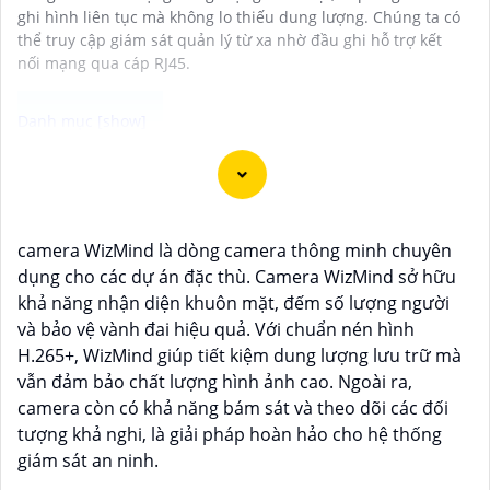
ghi hình liên tục mà không lo thiếu dung lượng. Chúng ta có
thể truy cập giám sát quản lý từ xa nhờ đầu ghi hỗ trợ kết
nối mạng qua cáp RJ45.
Dĩ nhiên, dưới đây là một mẫu văn bản giới thiệu dành
cho dự án lắp đặt camera Hikvision giá rẻ và chuyên
nghiệp:
camera WizMind là dòng camera thông minh chuyên
dụng cho các dự án đặc thù. Camera WizMind sở hữu
Chào quý khách hàng,
khả năng nhận diện khuôn mặt, đếm số lượng người
Chúng tôi xin trân trọng giới thiệu đến quý vị dịch vụ
và bảo vệ vành đai hiệu quả. Với chuẩn nén hình
lắp đặt camera Hikvision giá rẻ và chuyên nghiệp cho
H.265+, WizMind giúp tiết kiệm dung lượng lưu trữ mà
dự án của quý vị.
vẫn đảm bảo chất lượng hình ảnh cao. Ngoài ra,
Với kinh nghiệm lâu năm trong lĩnh vực lắp đặt
camera còn có khả năng bám sát và theo dõi các đối
camera an ninh, đội ngũ kỹ thuật viên của chúng tôi
tượng khả nghi, là giải pháp hoàn hảo cho hệ thống
cam kết sẽ mang đến cho quý vị những giải pháp an
giám sát an ninh.
ninh hiệu quả, đáng tin cậy và tiết kiệm chi phí.