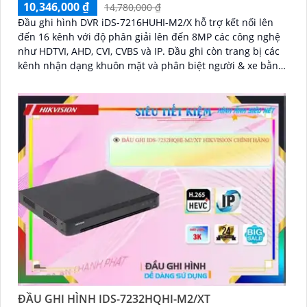
10,346,000 ₫
14,780,000 ₫
Đầu ghi hình DVR iDS-7216HUHI-M2/X hỗ trợ kết nối lên
đến 16 kênh với độ phân giải lên đến 8MP các công nghệ
như HDTVI, AHD, CVI, CVBS và IP. Đầu ghi còn trang bị các
kênh nhận dạng khuôn mặt và phân biệt người & xe bằng
AI, qua đó còn hỗ trợ 2 ổ cứng 12TB giúp mở rộng dung
lượng lưu trữ hiệu quả
ĐẦU GHI HÌNH IDS-7232HQHI-M2/XT