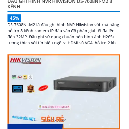
ĐẦU GHI HÌNH NVR HIKVISION DS-7608NI-M2 8
KÊNH
45%
DS-7608NI-M2 là đầu ghi hình NVR Hikvision với khả năng
hỗ trợ 8 kênh camera IP đầu vào độ phân giải tối đa lên
đến 32MP. Đầu ghi sử dụng chuẩn nén hình ảnh H265+
tương thích với tín hiệu ngõ ra HDMI và VGA, hỗ trợ 2 khe
cắm ổ cứng SATA, mỗi ổ có dung lượng tối đa 16TB