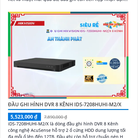
con người và xe cộ, hỗ trợ cổng xuất hình ảnh HDMI 4K và
hỗ trợ ổ cứng lên đến 10TB
ĐẦU GHI HÌNH DVR 8 KÊNH IDS-7208HUHI-M2/X
5,523,000 ₫
7,890,000 ₫
iDS-7208HUHI-M2/X là dòng đầu ghi hình DVR 8 Kênh
công nghệ AcuSense hỗ trợ 2 ổ cứng HDD dung lượng tối
đa mỗi ổ lên đến 12TB. Đầu ghi còn hỗ trợ chuẩn nén H