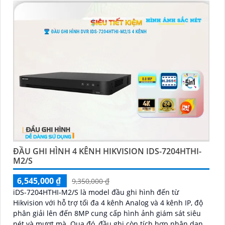
ĐẦU GHI HÌNH 4 KÊNH HIKVISION IDS-7204HTHI-
M2/S
6,545,000 ₫
9,350,000 ₫
iDS-7204HTHI-M2/S là model đầu ghi hình đến từ
Hikvision với hỗ trợ tối đa 4 kênh Analog và 4 kênh IP, độ
phân giải lên đến 8MP cung cấp hình ảnh giám sát siêu
nét và mượt mà. Qua đó, đầu ghi còn tích hợp nhận dạng