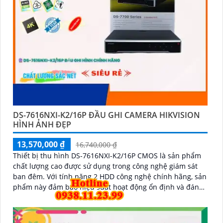
DS-7616NXI-K2/16P ĐẦU GHI CAMERA HIKVISION
HÌNH ẢNH ĐẸP
13,570,000 ₫
16,740,000 ₫
Thiết bị thu hình DS-7616NXI-K2/16P CMOS là sản phẩm
chất lượng cao được sử dụng trong công nghệ giám sát
ban đêm. Với tính năng 2 HDD công nghệ chính hãng, sản
phẩm này đảm bảo hiệu suất hoạt động ổn định và đáng
tin cậy