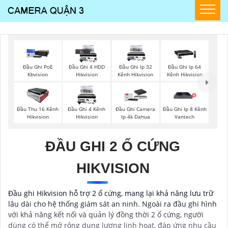
Đầu Ghi PoE
Đầu Ghi 4 HDD
Đầu Ghi Ip 32
Đầu Ghi Ip 64
Kbvision
Hikvision
Kênh Hikvision
Kênh Hikvision
Đầu Thu 16 Kênh
Đầu Ghi 4 Kênh
Đầu Ghi Camera
Đầu Ghi Ip 8 Kênh
Hikvision
Hikvision
Ip 4k Dahua
Vantech
ĐẦU GHI 2 Ổ CỨNG
HIKVISION
Đầu ghi Hikvision hỗ trợ 2 ổ cứng, mang lại khả năng lưu trữ
lâu dài cho hệ thống giám sát an ninh. Ngoài ra đầu ghi hình
với khả năng kết nối và quản lý đồng thời 2 ổ cứng, người
dùng có thể mở rộng dung lượng linh hoạt, đáp ứng nhu cầu