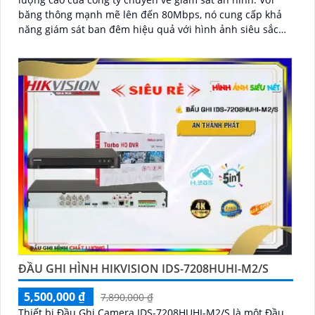
băng thông mạnh mẽ lên đến 80Mbps, nó cung cấp khả
năng giám sát ban đêm hiệu quả với hình ảnh siêu sắc
nét Ultra 4K đạt độ phân giải 8MP
ĐẦU GHI HÌNH HIKVISION IDS-7208HUHI-M2/S
5,500,000 ₫
7,890,000 ₫
Thiết bị Đầu Ghi Camera IDS-7208HUHI-M2/S là một Đầu