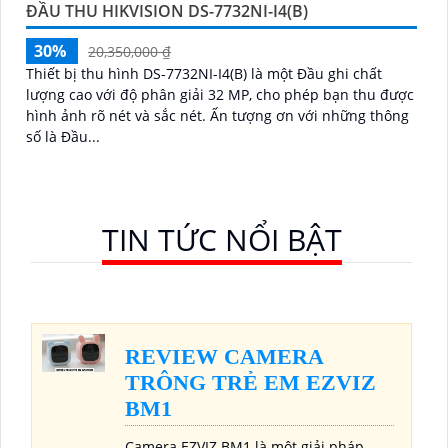
ĐẦU THU HIKVISION DS-7732NI-I4(B)
30%
20,350,000 ₫
Thiết bị thu hình DS-7732NI-I4(B) là một Đầu ghi chất
lượng cao với độ phân giải 32 MP, cho phép bạn thu được
hình ảnh rõ nét và sắc nét. Ấn tượng ơn với những thông
số là Đầu...
TIN TỨC NỔI BẬT
REVIEW CAMERA
TRÔNG TRẺ EM EZVIZ
BM1
Camera EZVIZ BM1 là một giải pháp