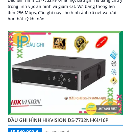
Đầu Ghi Hình DS-7732NI-K4 là một Đầu ghi rất đáng chú ý
trong lĩnh vực an ninh và giám sát. Với băng thông lên
đến 256 Mbps, đầu ghi này cho hình ảnh rõ nét và tươi
hơn bất kỳ khi nào
ĐẦU GHI HÌNH HIKVISION DS-7732NI-K4/16P
15,540,000 ₫