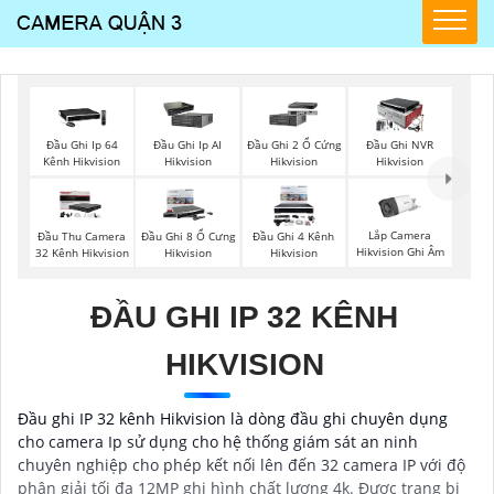
Đầu Ghi Ip 64
Đầu Ghi Ip AI
Đầu Ghi 2 Ổ Cứng
Đầu Ghi NVR
Kênh Hikvision
Hikvision
Hikvision
Hikvision
Lắp Camera
Đầu Thu Camera
Đầu Ghi 8 Ổ Cưng
Đầu Ghi 4 Kênh
Hikvision Ghi Âm
32 Kênh Hikvision
Hikvision
Hikvision
ĐẦU GHI IP 32 KÊNH
HIKVISION
Đầu ghi IP 32 kênh Hikvision là dòng đầu ghi chuyên dụng
cho camera Ip sử dụng cho hệ thống giám sát an ninh
chuyên nghiệp cho phép kết nối lên đến 32 camera IP với độ
phân giải tối đa 12MP ghi hình chất lượng 4k. Được trang bị