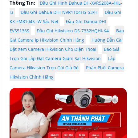
Thông Tin:
Đầu Ghi Hình Dahua DH-XVR5208A-4KL-
I3
Đầu Ghi Dahua DHI-NVR1104HS-S3/H
Đầu Ghi
KX-FM8104S-IW Sắc Nét
Đầu Ghi Dahua DHI-
EVS5136S
Đầu Ghi Hikvision DS-7332HQHI-K4
Báo
Giá Camera Ip Hikvision Chính Hãng
Hướng Dẫn Cài
Đặt Xem Camera Hikvision Cho Điện Thoại
Báo Giá
Trọn Gói Lắp Đặt Camera Giám Sát Hikvision
Lắp
Camera Hikvision Trọn Gói Giá Rẻ
Phân Phối Camera
Hikvision Chính Hãng