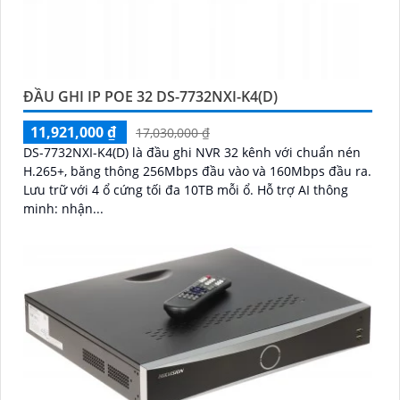
ĐẦU GHI IP POE 32 DS-7732NXI-K4(D)
11,921,000 ₫
17,030,000 ₫
DS-7732NXI-K4(D) là đầu ghi NVR 32 kênh với chuẩn nén
H.265+, băng thông 256Mbps đầu vào và 160Mbps đầu ra.
Lưu trữ với 4 ổ cứng tối đa 10TB mỗi ổ. Hỗ trợ AI thông
minh: nhận...