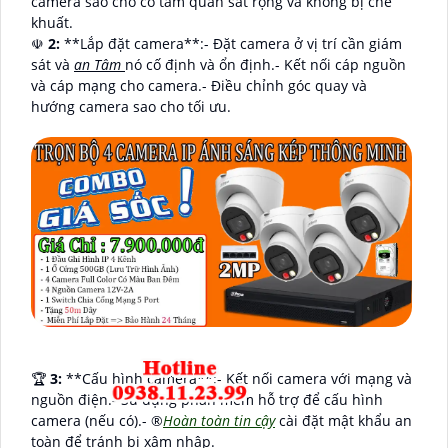
camera sao cho có tầm quan sát rộng và không bị che
khuất.
☫
2:
**Lắp đặt camera**:- Đặt camera ở vị trí cần giám
sát và
an Tâm
nó cố định và ổn định.- Kết nối cáp nguồn
và cáp mạng cho camera.- Điều chỉnh góc quay và
hướng camera sao cho tối ưu.
️🏆
3:
**Cấu hình camera**:- Kết nối camera với mạng và
nguồn điện.- Sử dụng phần mềm hỗ trợ để cấu hình
camera (nếu có).- ®️
Hoàn toàn tin cậy
cài đặt mật khẩu an
toàn để tránh bị xâm nhập.