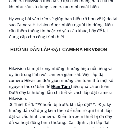
Camera Hikvision luôn là sự lựa chọn hàng đầu của tôi
khi nhu cầu sử dụng camera an ninh xuất hiện.
Hy vọng bài văn trên sẽ giúp bạn hiểu rõ hơn về lý do tại
sao Camera Hikvision được nhiều người tin dùng. Nếu
cần thêm thông tin hoặc có yêu cầu khác, hãy để lại
Cung cấp cho công trình biết.
HƯỚNG DẪN LẮP ĐẶT CAMERA HIKVISION
Hikvision là một trong những thương hiệu nổi tiếng và
uy tín trong lĩnh vực camera giám sát. Việc lắp đặt
camera Hikvision đơn giản nhưng cần tuân thủ một số
nguyên tắc cơ bản để 🎛
an Tâm
hiệu quả và an toàn.
Dưới đây là hướng dẫn chi tiết về cách lắp đặt camera
Hikvision:
💢 Thiết Kế
1:
**Chuẩn bị trước khi lắp đặt**:- Đọc kỹ
hướng dẫn sử dụng kèm theo để nắm rõ qui trình lắp
đặt và cấu hình camera.- Kiểm tra xem thiết bị đã đầy
đủ và hoạt động bình thường.- Xác định vị trí lắp đặt