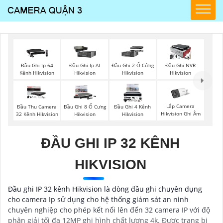
Đầu Ghi Ip 64
Đầu Ghi Ip AI
Đầu Ghi 2 Ổ Cứng
Đầu Ghi NVR
Kênh Hikvision
Hikvision
Hikvision
Hikvision
Lắp Camera
Đầu Thu Camera
Đầu Ghi 8 Ổ Cưng
Đầu Ghi 4 Kênh
Hikvision Ghi Âm
32 Kênh Hikvision
Hikvision
Hikvision
ĐẦU GHI IP 32 KÊNH
HIKVISION
Đầu ghi IP 32 kênh Hikvision là dòng đầu ghi chuyên dụng
cho camera Ip sử dụng cho hệ thống giám sát an ninh
chuyên nghiệp cho phép kết nối lên đến 32 camera IP với độ
phân giải tối đa 12MP ghi hình chất lượng 4k. Được trang bị