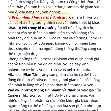
kiện ánh sáng yếu. Đẳng cấp hơn cả Công trình Được tôi
cảm thấy yên tâm hơn khi sử dụng camera để giám sát
nhà ở, cửa hàng hay văn phòng.
💡
Điểm nhấn khác có thể đánh giá
Camera Hikvision
còn có khả năng tương thích cao với nhiều thiết bị khác
nhau. 🤖️
Với trang bị ưu việt
giúp tôi dễ dàng tích hợp
camera vào hệ thống an ninh hiện có mà không cần
phải thay đổi quá nhiều. việc cài đặt và sử dụng Camera
Hikvision cũng rất đơn giản, không đòi hỏi nhiều kiến
thức chuyên môn mà người dùng thông thường cũng có
thể thực hiện được.
Không những thế, Camera Hikvision còn được đánh giá
cao về tính bền bỉ và độ ổn định. Với bề dày kinh
nghiệm và uy tín trong ngành công nghệ an ninh,
Hikvision 🎛
an Tâm
rằng sản phẩm của họ có thể hoạt
động ổn định và hiệu quả trong thời gian dài mà không
cần phải lo lắng về việc phải thay thế thường xuyên.
Vây với những thông tin nhanh về thiết bị
mức giá của
Camera Hikvision cũng rất hợp lý và phải chăng. Với
nhiều dòng sản phẩm và các phân khúc giá khác nhau,
người dùng có thể dễ dàng chọn lựa sản phẩm phù hợp
với nhu cầu và ngân sách của mình mà không cần phải