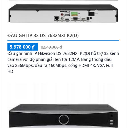
ĐẦU GHI IP 32 DS-7632NXI-K2(D)
5,978,000 ₫
8,540,000 ₫
Đầu ghi hình IP Hikvision DS-7632NXI-K2(D) hỗ trợ 32 kênh
camera với độ phân giải lên tới 12MP. Băng thông đầu
vào 256Mbps, đầu ra 160Mbps, cổng HDMI 4K, VGA Full
HD