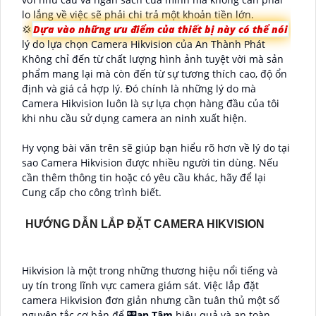
lo lắng về việc sẽ phải chi trả một khoản tiền lớn.
💢
Dựa vào những ưu điểm của thiết bị này có thể nói
lý do lựa chọn Camera Hikvision của An Thành Phát
Không chỉ đến từ chất lượng hình ảnh tuyệt vời mà sản
phẩm mang lại mà còn đến từ sự tương thích cao, độ ổn
định và giá cả hợp lý. Đó chính là những lý do mà
Camera Hikvision luôn là sự lựa chọn hàng đầu của tôi
khi nhu cầu sử dụng camera an ninh xuất hiện.
Hy vọng bài văn trên sẽ giúp bạn hiểu rõ hơn về lý do tại
sao Camera Hikvision được nhiều người tin dùng. Nếu
cần thêm thông tin hoặc có yêu cầu khác, hãy để lại
Cung cấp cho công trình biết.
HƯỚNG DẪN LẮP ĐẶT CAMERA HIKVISION
Hikvision là một trong những thương hiệu nổi tiếng và
uy tín trong lĩnh vực camera giám sát. Việc lắp đặt
camera Hikvision đơn giản nhưng cần tuân thủ một số
nguyên tắc cơ bản để 🎛
an Tâm
hiệu quả và an toàn.