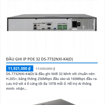
ĐẦU GHI IP POE 32 DS-7732NXI-K4(D)
11,921,000 ₫
17,030,000 ₫
DS-7732NXI-K4(D) là đầu ghi NVR 32 kênh với chuẩn nén
H.265+, băng thông 256Mbps đầu vào và 160Mbps đầu ra.
Lưu trữ với 4 ổ cứng tối đa 10TB mỗi ổ. Hỗ trợ AI thông
minh: nhận...