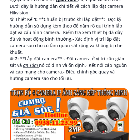
Dưới đây là hướng dẫn chi tiết về cách lắp đặt camera
Hikvision:
💢 Thiết Kế
1:
**Chuẩn bị trước khi lắp đặt**:- Đọc kỹ
hướng dẫn sử dụng kèm theo để nắm rõ qui trình lắp
đặt và cấu hình camera.- Kiểm tra xem thiết bị đã đầy
đủ và hoạt động bình thường.- Xác định vị trí lắp đặt
camera sao cho có tầm quan sát rộng và không bị che
khuất.
☫
2:
**Lắp đặt camera**:- Đặt camera ở vị trí cần giám
sát và
an Tâm
nó cố định và ổn định.- Kết nối cáp nguồn
và cáp mạng cho camera.- Điều chỉnh góc quay và
hướng camera sao cho tối ưu.