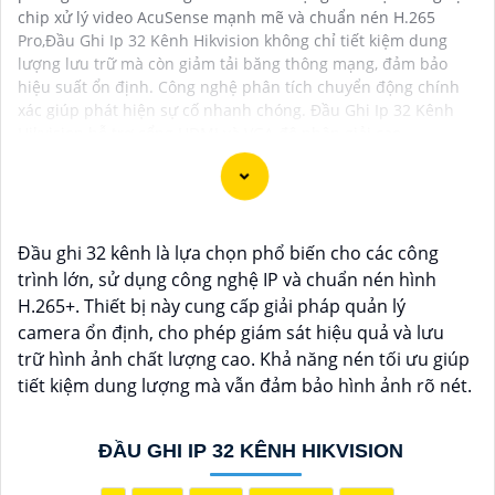
chip xử lý video AcuSense mạnh mẽ và chuẩn nén H.265
Pro,Đầu Ghi Ip 32 Kênh Hikvision không chỉ tiết kiệm dung
lượng lưu trữ mà còn giảm tải băng thông mạng, đảm bảo
hiệu suất ổn định. Công nghệ phân tích chuyển động chính
xác giúp phát hiện sự cố nhanh chóng. Đầu Ghi Ip 32 Kênh
Hikvision hỗ trợ cổng HDMI và VGA độ phân giải cao
(1920x1080P) và chuẩn ONVIF, dễ dàng tương thích với nhiều
thiết bị. Đầu ghi này là lựa chọn tối ưu cho dự án giám sát an
ninh chất lượng cao cho phép giám sát đồng thời 32 khu vực
dễ dàng theo dõi từ xa mọi lúc mọi nơi.
Đầu ghi 32 kênh là lựa chọn phổ biến cho các công
trình lớn, sử dụng công nghệ IP và chuẩn nén hình
H.265+. Thiết bị này cung cấp giải pháp quản lý
camera ổn định, cho phép giám sát hiệu quả và lưu
Dĩ nhiên, dưới đây là một mẫu văn bản giới thiệu dành
trữ hình ảnh chất lượng cao. Khả năng nén tối ưu giúp
cho dự án lắp đặt camera Hikvision giá rẻ và chuyên
tiết kiệm dung lượng mà vẫn đảm bảo hình ảnh rõ nét.
nghiệp:
Chào quý khách hàng,
ĐẦU GHI IP 32 KÊNH HIKVISION
Chúng tôi xin trân trọng giới thiệu đến quý vị dịch vụ