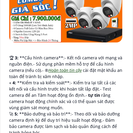
️🏆
3:
**Cấu hình camera**:- Kết nối camera với mạng và
nguồn điện.- Sử dụng phần mềm hỗ trợ để cấu hình
camera (nếu có).- ®️
Hoàn toàn tin cậy
cài đặt mật khẩu an
toàn để tránh bị xâm nhập.
«
4:
**Kiểm tra và kiểm soát**:- Kiểm tra lại tất cả các
kết nối và cấu hình trước khi hoàn tất lắp đặt.- Test
camera để an Tâm hoạt động ổn định.-
tự tin
rằng
camera hoạt động chính xác và có thể quan sát được
vùng giám sát mong muốn.
🚀
5:
**Bảo dưỡng và bảo trì**:- Theo dõi và bảo dưỡng
camera định kỳ để duy trì hiệu suất hoạt động.- Đảm
bảo camera được làm sạch và bảo quản đúng cách để
tránh hỏng hóc.