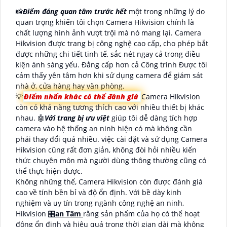
📸
Điểm đáng quan tâm trước hết
một trong những lý do
quan trọng khiến tôi chọn Camera Hikvision chính là
chất lượng hình ảnh vượt trội mà nó mang lại. Camera
Hikvision được trang bị công nghệ cao cấp, cho phép bắt
được những chi tiết tinh tế, sắc nét ngay cả trong điều
kiện ánh sáng yếu. Đẳng cấp hơn cả Công trình Được tôi
cảm thấy yên tâm hơn khi sử dụng camera để giám sát
nhà ở, cửa hàng hay văn phòng.
💡
Điểm nhấn khác có thể đánh giá
Camera Hikvision
còn có khả năng tương thích cao với nhiều thiết bị khác
nhau. 🤖️
Với trang bị ưu việt
giúp tôi dễ dàng tích hợp
camera vào hệ thống an ninh hiện có mà không cần
phải thay đổi quá nhiều. việc cài đặt và sử dụng Camera
Hikvision cũng rất đơn giản, không đòi hỏi nhiều kiến
thức chuyên môn mà người dùng thông thường cũng có
thể thực hiện được.
Không những thế, Camera Hikvision còn được đánh giá
cao về tính bền bỉ và độ ổn định. Với bề dày kinh
nghiệm và uy tín trong ngành công nghệ an ninh,
Hikvision 🎛
an Tâm
rằng sản phẩm của họ có thể hoạt
động ổn định và hiệu quả trong thời gian dài mà không