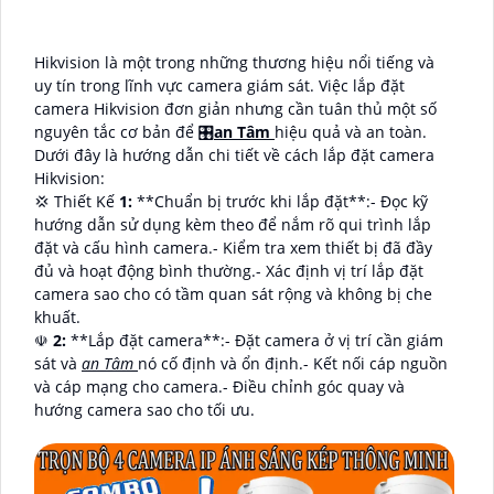
Hikvision là một trong những thương hiệu nổi tiếng và
uy tín trong lĩnh vực camera giám sát. Việc lắp đặt
camera Hikvision đơn giản nhưng cần tuân thủ một số
nguyên tắc cơ bản để 🎛
an Tâm
hiệu quả và an toàn.
Dưới đây là hướng dẫn chi tiết về cách lắp đặt camera
Hikvision:
💢 Thiết Kế
1:
**Chuẩn bị trước khi lắp đặt**:- Đọc kỹ
hướng dẫn sử dụng kèm theo để nắm rõ qui trình lắp
đặt và cấu hình camera.- Kiểm tra xem thiết bị đã đầy
đủ và hoạt động bình thường.- Xác định vị trí lắp đặt
camera sao cho có tầm quan sát rộng và không bị che
khuất.
☫
2:
**Lắp đặt camera**:- Đặt camera ở vị trí cần giám
sát và
an Tâm
nó cố định và ổn định.- Kết nối cáp nguồn
và cáp mạng cho camera.- Điều chỉnh góc quay và
hướng camera sao cho tối ưu.