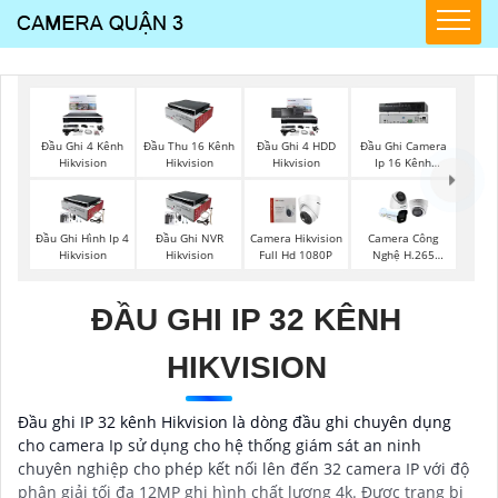
Đầu Ghi 4 Kênh
Đầu Thu 16 Kênh
Đầu Ghi 4 HDD
Đầu Ghi Camera
Hikvision
Hikvision
Hikvision
Ip 16 Kênh
Hikvision
Đầu Ghi Hình Ip 4
Đầu Ghi NVR
Camera Hikvision
Camera Công
Hikvision
Hikvision
Full Hd 1080P
Nghệ H.265
Hikvision
ĐẦU GHI IP 32 KÊNH
HIKVISION
Đầu ghi IP 32 kênh Hikvision là dòng đầu ghi chuyên dụng
cho camera Ip sử dụng cho hệ thống giám sát an ninh
chuyên nghiệp cho phép kết nối lên đến 32 camera IP với độ
phân giải tối đa 12MP ghi hình chất lượng 4k. Được trang bị