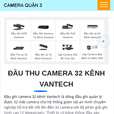
Đầu Ghi NVR
Đầu Ghi Camera
Đầu Ghi PoE
Đầu Ghi Ip 64
Vantech
16 Kênh Vantech
Vantech
Kênh Vantech
Lắp Camera Ban
Đầu Thu Ip 32
Đầu Ghi Ip 16
Lắp Camera Giá
Đêm Có Màu UNV
Kênh Vantech
Kênh Vantech
Rẻ Trọn Gói
ĐẦU THU CAMERA 32 KÊNH
VANTECH
Đầu ghi camera 32 kênh Vantech là dòng đầu ghi quản lý
được 32 mắt camera cho hệ thống giám sát an ninh chuyên
nghiệp hỗ trợ kết nối lên đến 32 camera với độ phân giải ghi
hình cao 12 Megapixels. Thiết bị có băng thông đầu vào