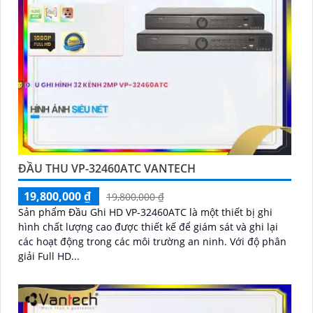
cao, đáng tin cậy và dễ sử dụng.
Điểm mạnh của Camera Vantech là chất lượng dịch vụ
tốt và hỗ trợ khách hàng chu đáo. Đội ngũ nhân viên
kỹ thuật chuyên nghiệp của Vantech sẽ giúp bạn lựa
chọn giải pháp camera phù hợp với nhu cầu và ngân
sách của bạn.
Nếu bạn đang tìm kiếm một giải pháp giám sát an
ninh tốt cho ngôi nhà hoặc doanh nghiệp của mình,
Camera Vantech Việt Nam là một lựa chọn hàng đầu
mà bạn có thể tin tưởng.
ĐẦU THU VP-32460ATC VANTECH
19,800,000 ₫
19,800,000 ₫
Sản phẩm Đầu Ghi HD VP-32460ATC là một thiết bị ghi
hình chất lượng cao được thiết kế để giám sát và ghi lại
các hoạt động trong các môi trường an ninh. Với độ phân
giải Full HD...
'