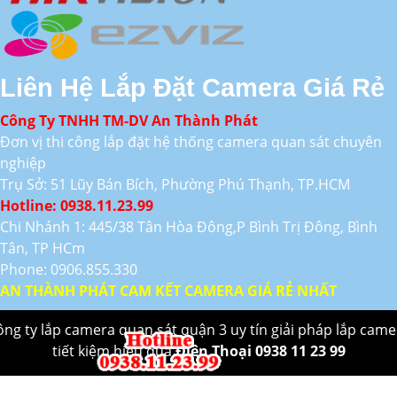
Liên Hệ Lắp Đặt Camera Giá Rẻ
Công Ty TNHH TM-DV An Thành Phát
Đơn vị thi công lắp đặt hệ thống camera quan sát chuyên
nghiệp
Trụ Sở: 51 Lũy Bán Bích, Phường Phú Thạnh, TP.HCM
Hotline: 0938.11.23.99
Chi Nhánh 1: 445/38 Tân Hòa Đông,P Bình Trị Đông, Bình
Tân, TP HCm
Phone: 0906.855.330
AN THÀNH PHÁT CAM KẾT CAMERA GIÁ RẺ NHẤT
ông ty lắp camera quan sát quận 3 uy tín giải pháp lắp came
tiết kiệm hiệu quả
Điên Thoại 0938 11 23 99