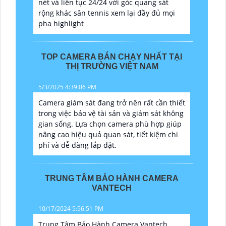
nét và liên tục 24/24 với góc quang sát
rộng khác sân tennis xem lại đầy đủ mọi
pha highlight
TOP CAMERA BÁN CHẠY NHẤT TẠI
THỊ TRƯỜNG VIỆT NAM
5/3/2025 4:39:06 PM
Camera giám sát đang trở nên rất cần thiết
trong việc bảo vệ tài sản và giám sát không
gian sống. Lựa chọn camera phù hợp giúp
nâng cao hiệu quả quan sát, tiết kiệm chi
phí và dễ dàng lắp đặt.
TRUNG TÂM BẢO HÀNH CAMERA
VANTECH
10/17/2024 5:56:51 PM
Trung Tâm Bảo Hành Camera Vantech