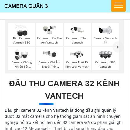
Bán Camera
Camera Ip Có Thu
Camera Ip Thân
Camera Vantech
Vantech 360
Âm Vantech
Vantech
4K
Camera Chống
Camera Ghi Âm
Camera Thết Kế
Camera Ip 360
Nhiễu Tốt
Ngoài Trời
Kim Loại Vantech
Vantech
Vantech
Vantech
ĐẦU THU CAMERA 32 KÊNH
VANTECH
Đầu ghi camera 32 kênh Vantech là dòng đầu ghi quản lý
được 32 mắt camera cho hệ thống giám sát an ninh chuyên
nghiệp hỗ trợ kết nối lên đến 32 camera với độ phân giải ghi
hình cao 12 Megapixels. Thiết bị có băng thông đầu vào