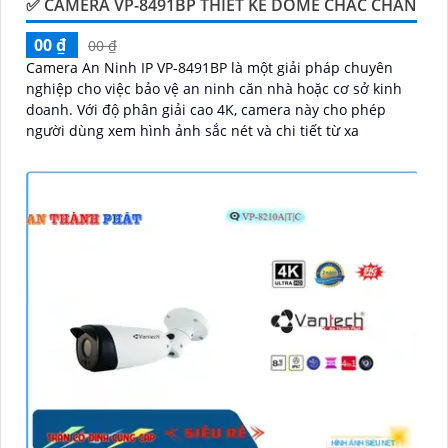
✅ CAMERA VP-8491BP THIÊT KẾ DOME CHẮC CHẮN
00 ₫
00 ₫
Camera An Ninh IP VP-8491BP là một giải pháp chuyên
nghiệp cho việc bảo vệ an ninh căn nhà hoặc cơ sở kinh
doanh. Với độ phân giải cao 4K, camera này cho phép
người dùng xem hình ảnh sắc nét và chi tiết từ xa