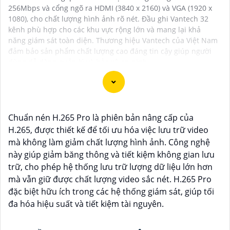
256Mbps và cổng ngõ ra HDMI (3840 x 2160) và VGA (1920 x
1080), cho chất lượng hình ảnh rõ nét. Đầu ghi Vantech 32
kênh phù hợp cho các khu vực rộng lớn và mang lại khả
năng giám sát toàn diện. Thương hiệu Vantech của Việt Nam
đảm bảo sản phẩm chất lượng cao đáng tin cậy giúp người
dùng dễ dàng quản lý và bảo vệ an ninh.
Camera Vantech là một thương hiệu camera an ninh
Chuẩn nén H.265 Pro là phiên bản nâng cấp của
hàng đầu tại Việt Nam, chúng được thiết kế với công
H.265, được thiết kế để tối ưu hóa việc lưu trữ video
nghệ hiện đại và chất lượng cao để khẳng định an ninh
mà không làm giảm chất lượng hình ảnh. Công nghệ
và giám sát tốt cho ngôi nhà, cửa hàng, văn phòng
này giúp giảm băng thông và tiết kiệm không gian lưu
hoặc doanh nghiệp của bạn.
trữ, cho phép hệ thống lưu trữ lượng dữ liệu lớn hơn
Vantech Việt Nam cung cấp các dòng sản phẩm
mà vẫn giữ được chất lượng video sắc nét. H.265 Pro
camera giám sát chất lượng cao như camera IP,
đặc biệt hữu ích trong các hệ thống giám sát, giúp tối
camera HD-TVI, camera AHD, camera wifi, camera
đa hóa hiệu suất và tiết kiệm tài nguyên.
thông minh, và nhiều hơn nữa. Các sản phẩm của
Vantech được sản xuất theo tiêu chuẩn chất lượng