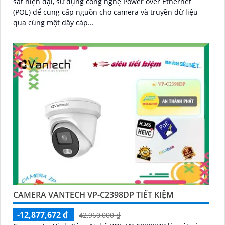
sát hiện đại, sử dụng công nghệ Power over Ethernet
(POE) để cung cấp nguồn cho camera và truyền dữ liệu
qua cùng một dây cáp...
CAMERA VANTECH VP-C2398DP TIẾT KIỆM
-12,877,672 ₫
42,960,000 ₫