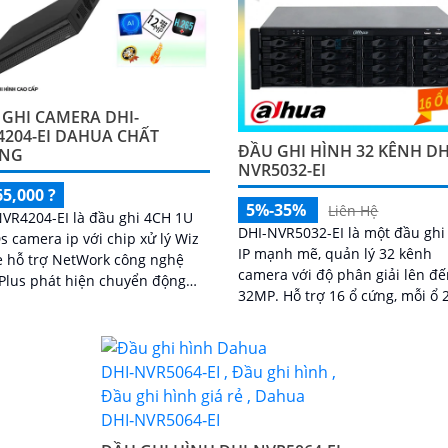
 GHI CAMERA DHI-
4204-EI DAHUA CHẤT
ĐẦU GHI HÌNH 32 KÊNH DH
NG
NVR5032-EI
65,000 ?
5%-35%
Liên Hệ
VR4204-EI là đầu ghi 4CH 1U
DHI-NVR5032-EI là một đầu ghi
 camera ip với chip xử lý Wiz
IP mạnh mẽ, quản lý 32 kênh
 hỗ trợ NetWork công nghệ
camera với độ phân giải lên đ
Plus phát hiện chuyển động
32MP. Hỗ trợ 16 ổ cứng, mỗi ổ 20 TB,
g minh và nhận diện khuôn mặt
đảm bảo dung lượng lưu trữ lớ
 bị 2 cổng LAN RJ45 Intrusion
Chuẩn nén Smart H
 ảnh 16 MP eSATA ONVIF quản
từ xa.