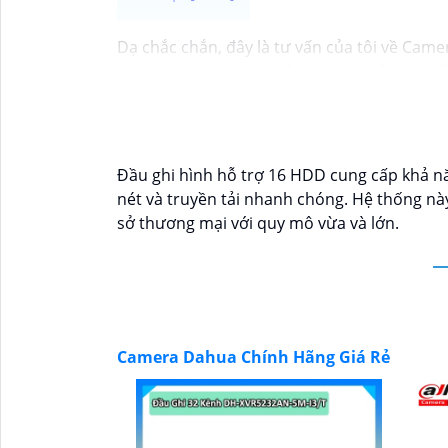
Dạ chắc chắn, đây là tư vấn của tôi về Came
1:
Camera Dahua là một thương hiệu nổi tiế
nên mua từ các cửa hàng uy tín hoặc các đạ
của camera. Bạn nên tìm hiểu kỹ trước khi đầ
và độ tin cậy.💖
5:
Nếu bạn muốn tìm camera D
tử.
Đầu ghi hình hỗ trợ 16 HDD cung cấp khả năn
Hy vọng rằng những thông tin trên sẽ giúp
nét và truyền tải nhanh chóng. Hệ thống nà
tư vấn thêm, đừng ngần ngại để lại Cung cấp
sở thương mại với quy mô vừa và lớn.
Camera Dahua Chính Hãng Giá Rẻ