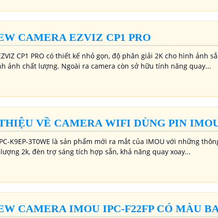
EW CAMERA EZVIZ CP1 PRO
ZVIZ CP1 PRO có thiết kế nhỏ gọn, độ phân giải 2K cho hình ảnh sắ
nh ảnh chất lượng. Ngoài ra camera còn sở hữu tính năng quay...
 THIỆU VỀ CAMERA WIFI DÙNG PIN IMOU
PC-K9EP-3T0WE là sản phẩm mới ra mắt của IMOU với những thông s
lượng 2k, đèn trợ sáng tích hợp sẵn, khả năng quay xoay...
EW CAMERA IMOU IPC-F22FP CÓ MÀU B