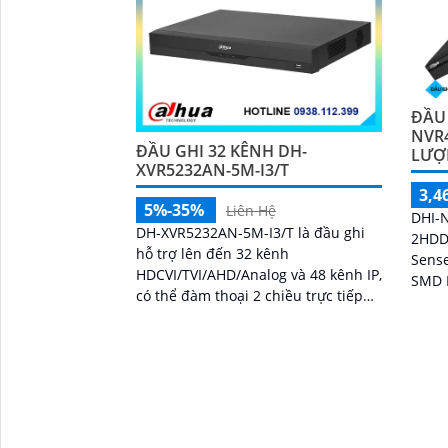
ĐẦU
NVR
ĐẦU GHI 32 KÊNH DH-
LƯỢ
XVR5232AN-5M-I3/T
3,4
5%-35%
Liên Hệ
DHI-N
DH-XVR5232AN-5M-I3/T là đầu ghi
2HDDs
hỗ trợ lên đến 32 kênh
Sense
HDCVI/TVI/AHD/Analog và 48 kênh IP,
SMD 
có thể đàm thoại 2 chiều trực tiếp
thôn
'
bằng camera analog, tích hợp tính
trang
năng thông minh AcuPick, SMD Plus,
hình
IVS và nhận diện khuôn mặt chính
lý IP 
xác, hỗ trợ 2 ổ cứng 16 TB, kết nối và
xem camera dễ dàng