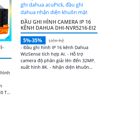
ĐẦU GHI HÌNH CAMERA IP 16
KÊNH DAHUA DHI-NVR5216-EI2
5%-35%
Liên hệ
I-
- Đầu ghi hình IP 16 kênh Dahua
WizSense tích hợp AI. - Hỗ trợ
camera độ phân giải lên đến 32MP,
xuất hình 8K. - Nhận diện khuôn
 hình
mặt, phân biệt người & xe, giảm báo
động giả
ến
n.