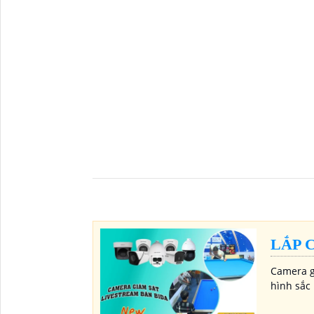
LẮP 
Camera gi
hình sắc 