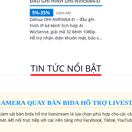
ĐẦU GHI HÌNH DHI-NVR5064-EI
5%-35%
Liên Hệ
Dahua DHI‑NVR5064‑EI – đầu ghi
hình IP 64 kênh tích hợp AI
WizSense, giải mã 32 kênh 1080p.
Hỗ trợ nhận diện khuôn mặt, bảo vệ
ranh giới, SMD Plus. RAID 0/1/5/6/10,
16 ổ, eSATA, ngõ ra 4K
TIN TỨC NỔI BẬT
CAMERA QUAY BÀN BIDA HỖ TRỢ LIVE
ám sát bàn bida hổ trợ livestream là lựa chọn phù hợp cho các câu
nét, kết nối trực tiếp với các nền tảng như Facebook, Tiktok, You