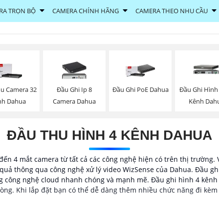
RA TRỌN BỘ
CAMERA CHÍNH HÃNG
CAMERA THEO NHU CẦU
u Camera 32
Đầu Ghi Ip 8
Đầu Ghi PoE Dahua
Đầu Ghi Hình 
nh Dahua
Camera Dahua
Kênh Dah
ĐẦU THU HÌNH 4 KÊNH DAHUA
đến 4 mắt camera từ tất cả các công nghệ hiện có trên thị trường.
quả thông qua công nghệ xử lý video WizSense của Dahua. Đầu ghi 4
ng công nghệ cloud nhanh chóng và mạnh mẽ. Đầu ghi hình 4 kênh 
òng. Khi lắp đặt bạn có thể dễ dàng thêm nhiều chức năng đi kèm