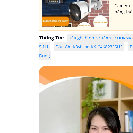
Camera I
năng thô
Thông Tin:
Đầu ghi hình 32 kênh IP DHI-NV
5IN1
Đầu Ghi KBvision KX-C4K8232SN2
Đ
Dụng