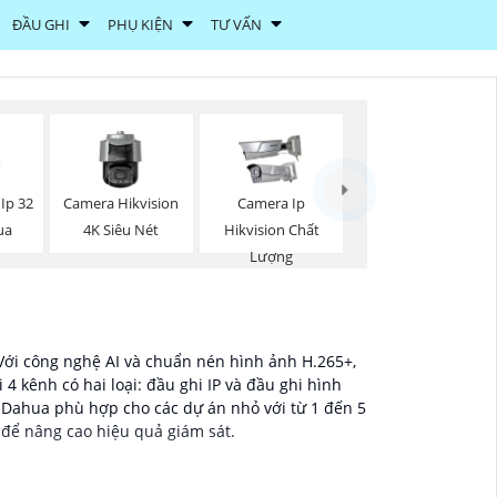
ĐẦU GHI
PHỤ KIỆN
TƯ VẤN
Ip 32
Camera Hikvision
Camera Ip
ua
4K Siêu Nét
Hikvision Chất
Lượng
 Với công nghệ AI và chuẩn nén hình ảnh H.265+,
 kênh có hai loại: đầu ghi IP và đầu ghi hình
Dahua phù hợp cho các dự án nhỏ với từ 1 đến 5
 để nâng cao hiệu quả giám sát.