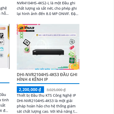
NVR4104HS-4KS2-L là một Đầu ghi
nghệ
chất lượng và sắt nét, cho phép ghi
lại hình ảnh đến 8.0 MP ONVIF. Đặc
 hình
điểm nổi bật của Đầu ghi là khả
 thời
năng xem hình ảnh...
DHI-NVR2104HS-4KS3 ĐẦU GHI
HÌNH 4 KÊNH IP
2,200,000 ₫
3,025,000 ₫
 Đầu
Thiết bị Đầu thu KTS Công Nghệ IP
x tinh
DHI-NVR2104HS-4KS3 là một giải
pháp hoàn hảo cho hệ thống giám
ới độ
sát chất lượng cao. Với khả năng thu