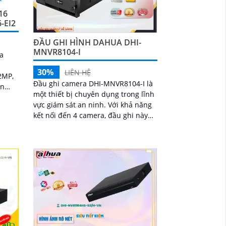
16
-EI2
ĐẦU GHI HÌNH DAHUA DHI-
MNVR8104-I
ua
30%
LIÊN HỆ
2MP,
Đầu ghi camera DHI-MNVR8104-I là
ôn
một thiết bị chuyên dụng trong lĩnh
m báo
vực giám sát an ninh. Với khả năng
kết nối đến 4 camera, đầu ghi này
mang đến cho người dùng khả năng
giám sát và ghi lại hình ảnh chất
lượng cao