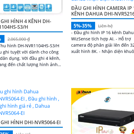
ĐẦU GHI HÌNH CAMERA IP 
KÊNH DAHUA DHI-NVR5216
GHI HÌNH 4 KÊNH DH-
5%-35%
Liên hệ
1104HS-S3/H
- Đầu ghi hình IP 16 kênh Dah
%
WizSense tích hợp AI. - Hỗ trợ
2,065,000 ₫
camera độ phân giải lên đến 3
Thu hình DH-NVR1104HS-S3/H
xuất hình 8K. - Nhận diện khu
u ghi tuyệt vời dành cho công
mặt, phân biệt người & xe, giả
ụng. Với đầu ghi 4 kênh,
động giả
ang đến chất lượng hình ảnh
sắc nét Ultra 4k với độ phân
8MP IP
GHI HÌNH DHI-NVR5064-EI