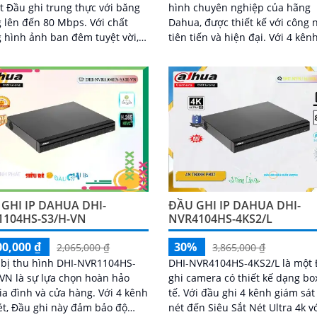
t Đầu ghi trung thực với băng
hình chuyên nghiệp của hãng
lên đến 80 Mbps. Với chất
Dahua, được thiết kế với công 
 hình ảnh ban đêm tuyệt vời,
tiên tiến và hiện đại. Với 4 kênh hỗ
hi này sử dụng công nghệ
trợ đồng thời, nó cho phép ghi
 hãng IP để mang đến hình
và xem lại các kênh video đồng
ắt nét lên đến 8
GHI IP DAHUA DHI-
ĐẦU GHI IP DAHUA DHI-
1104HS-S3/H-VN
NVR4104HS-4KS2/L
00,000 ₫
30%
2,065,000 ₫
3,865,000 ₫
 bị thu hình DHI-NVR1104HS-
DHI-NVR4104HS-4KS2/L là một
VN là sự lựa chọn hoàn hảo
ghi camera có thiết kế dạng bo
 đình và cửa hàng. Với 4 kênh
tế. Với đầu ghi 4 kênh giám sát sắt
ét, Đầu ghi này đảm bảo độ
nét đến Siêu Sắt Nét Ultra 4k v