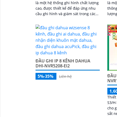
là một hệ thống ghi hình chất lượng
là mộ
cao, được thiết kế để đáp ứng nhu
thông 
cầu ghi hình và giám sát trong các
lượng
hệ thống an ninh hiện đại. Với khả...
Đầu g
chính
ảnh s
ĐẦU GHI IP 8 KÊNH DAHUA
DHI-NVR5208-EI2
ĐẦU 
5%-35%
Liên hệ
NVR
1,6
Thiết
S3/H-
cho gia
sắt n