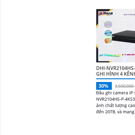
phân 
đến h
công 
DHI-NVR2104HS-
GHI HÌNH 4 KÊN
30%
3,500,000
Đầu ghi camera IP 
NVR2104HS-P-4KS3 
ảnh chất lượng cao
đến 20TB, và mang 
nét cả ban đêm. Với 1 HDD, thiết bị
này không...