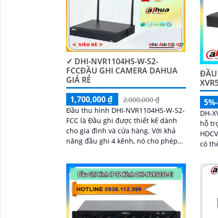
✓ DHI-NVR1104HS-W-S2-
FCCĐẦU GHI CAMERA DAHUA
ĐẦU 
GIÁ RẺ
XVR5
1,700,000 ₫
2,000,000 ₫
5%
Đầu thu hình DHI-NVR1104HS-W-S2-
DH-X
FCC là Đầu ghi được thiết kế dành
hỗ tr
cho gia đình và cửa hàng. Với khả
HDCVI
năng đầu ghi 4 kênh, nó cho phép
có th
'
ghi hình trong và nét cả ngày lẫn
bằng 
đêm, với độ phân giải 6.0 MP
năng 
IVS v
xác, 
xem 