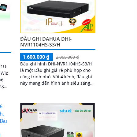
ĐẦU GHI DAHUA DHI-
NVR1104HS-S3/H
1,600,000 ₫
2,065,000 ₫
Đầu ghi hình DHI-NVR1104HS-S3/H
 1U
là một Đầu ghi giá rẻ phù hợp cho
 Wiz
công trình nhỏ. Với 4 kênh, đầu ghi
hệ
này mang đến hình ảnh siêu sáng
ng
và đẹp với độ phân giải Ultra 4k và
n mặt
độ phân giải 8MP
sion
quản