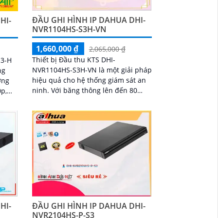
ĐẦU GHI HÌNH IP DAHUA DHI-
HI-
NVR1104HS-S3H-VN
1,660,000 ₫
2,065,000 ₫
Thiết bị Đầu thu KTS DHI-
S3-H
NVR1104HS-S3H-VN là một giải pháp
ng
hiệu quả cho hệ thống giám sát an
ninh. Với băng thông lên đến 80
0p,
Mbps, thiết bị đảm bảo khả năng
yêu
truyền thông mạnh mẽ
HI-
ĐẦU GHI HÌNH IP DAHUA DHI-
NVR2104HS-P-S3