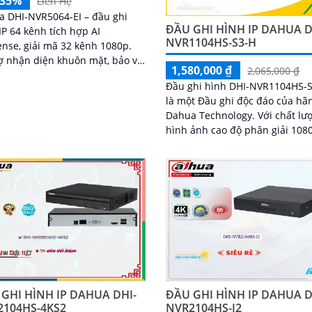
-35%
Liên Hệ
 DHI‑NVR5064‑EI – đầu ghi
ĐẦU GHI HÌNH IP DAHUA D
IP 64 kênh tích hợp AI
NVR1104HS-S3-H
nse, giải mã 32 kênh 1080p.
ợ nhận diện khuôn mặt, bảo vệ
1,580,000 ₫
2,065,000 ₫
, SMD Plus. RAID 0/1/5/6/10,
Đầu ghi hình DHI-NVR1104HS-
 eSATA, ngõ ra 4K
là một Đầu ghi độc đáo của hã
Dahua Technology. Với chất lượng
hình ảnh cao độ phân giải 108
đầu ghi hình này đáp ứng mọi 
cầu về giám sát an ninh
GHI HÌNH IP DAHUA DHI-
ĐẦU GHI HÌNH IP DAHUA D
2104HS-4KS2
NVR2104HS-I2