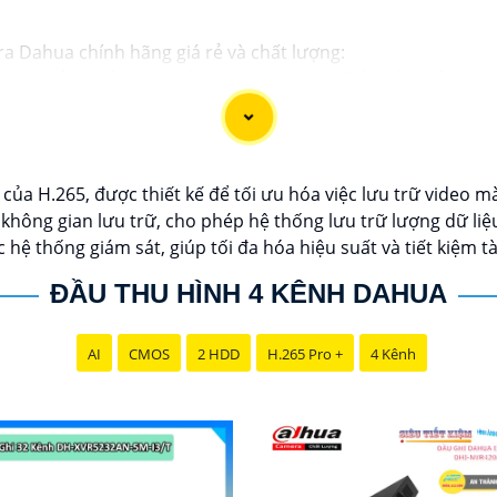
ra Dahua chính hãng giá rẻ và chất lượng:
ng về sản phẩm an ninh và giám sát.⚒
2:
Để Hoàn toàn tin 
i lý chính thức của Dahua.☄️
3:
Mức giá của Camera Dahua có
u tư.🎖️
4:
Chất lượng của Camera Dahua được đánh giá cao v
ahua giá rẻ, bạn có thể tham khảo trên các website thươn
của H.265, được thiết kế để tối ưu hóa việc lưu trữ video 
 bạn chọn lựa được Camera Dahua chính hãng, giá rẻ và chấ
 không gian lưu trữ, cho phép hệ thống lưu trữ lượng dữ li
 cho công trình biết.
c hệ thống giám sát, giúp tối đa hóa hiệu suất và tiết kiệm t
ĐẦU THU HÌNH 4 KÊNH DAHUA
AI
CMOS
2 HDD
H.265 Pro +
4 Kênh