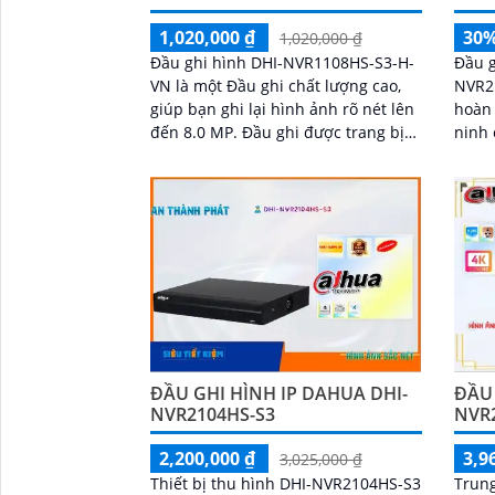
30
1,020,000 ₫
1,020,000 ₫
Đầu g
Đầu ghi hình DHI-NVR1108HS-S3-H-
NVR2
VN là một Đầu ghi chất lượng cao,
hoàn 
giúp bạn ghi lại hình ảnh rõ nét lên
ninh của bạn. 
đến 8.0 MP. Đầu ghi được trang bị
và hi
chức năng xem ban đêm thông
mang 
minh, giúp...
lượng
và c
ĐẦU GHI HÌNH IP DAHUA DHI-
ĐẦU 
NVR2104HS-S3
NVR2
2,200,000 ₫
3,9
3,025,000 ₫
Thiết bị thu hình DHI-NVR2104HS-S3
Trun