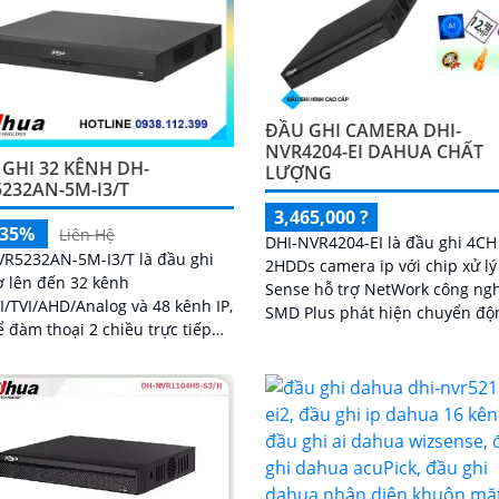
ĐẦU GHI CAMERA DHI-
NVR4204-EI DAHUA CHẤT
GHI 32 KÊNH DH-
LƯỢNG
232AN-5M-I3/T
3,465,000 ?
-35%
Liên Hệ
DHI-NVR4204-EI là đầu ghi 4CH
VR5232AN-5M-I3/T là đầu ghi
2HDDs camera ip với chip xử lý
ợ lên đến 32 kênh
Sense hỗ trợ NetWork công ng
/TVI/AHD/Analog và 48 kênh IP,
SMD Plus phát hiện chuyển độ
ể đàm thoại 2 chiều trực tiếp
thông minh và nhận diện khuô
camera analog, tích hợp tính
trang bị 2 cổng LAN RJ45 Intru
thông minh AcuPick, SMD Plus,
hình ảnh 16 MP eSATA ONVIF 
à nhận diện khuôn mặt chính
lý IP từ xa.
hỗ trợ 2 ổ cứng 16 TB, kết nối và
camera dễ dàng