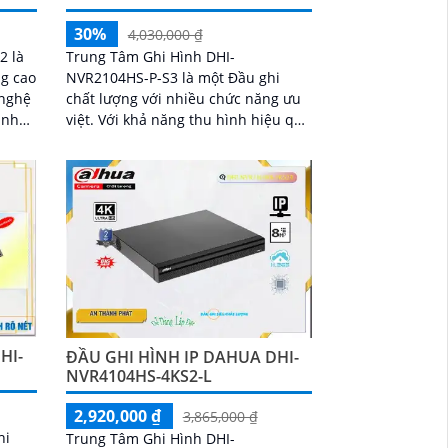
30%
4,030,000 ₫
2 là
Trung Tâm Ghi Hình DHI-
ng cao
NVR2104HS-P-S3 là một Đầu ghi
chất lượng với nhiều chức năng ưu
ảnh
việt. Với khả năng thu hình hiệu quả
và chất lượng ONVIF, Đầu ghi này
mang đến cho bạn những hình ảnh
sắc nét
HI-
ĐẦU GHI HÌNH IP DAHUA DHI-
NVR4104HS-4KS2-L
2,920,000 ₫
3,865,000 ₫
hi
Trung Tâm Ghi Hình DHI-