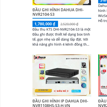
5%
Dahua
ĐẦU GHI HÌNH DAHUA DHI-
hình 
NVR2104-S3
WizSe
Hỗ tr
1,780,000 ₫
2,520,000 ₫
ranh giới
Đầu thu KTS DHI-NVR2104-S3 là một
16 ổ,
Đầu ghi được thiết kế dạng box tinh
tế, gọn nhẹ và dễ dàng lắp đặt. Với
khả năng ghi hình 4 kênh đồng thời
và độ phân giải lên đến 12 MP, đầu
ghi này mang đến cho người dùng
những hình ảnh sắc nét và chi tiết
ĐẦU 
ĐẦU GHI HÌNH IP DAHUA DHI-
NVR
NVR1108HS-S3-H-VN