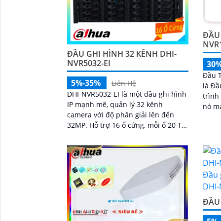
ĐẦU 
NVR
ĐẦU GHI HÌNH 32 KÊNH DHI-
NVR5032-EI
30
Đầu 
5%-35%
Liên Hệ
là Đầ
DHI-NVR5032-EI là một đầu ghi hình
trình dân d
IP mạnh mẽ, quản lý 32 kênh
nó m
camera với độ phân giải lên đến
siêu 
32MP. Hỗ trợ 16 ổ cứng, mỗi ổ 20 TB,
giải 
đảm bảo dung lượng lưu trữ lớn.
Chuẩn nén Smart H
ĐẦU 