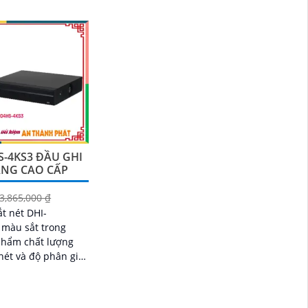
p ứng
hình chất lượng tuyệt vời, thiết bị
này cung...
S-4KS3 ĐẦU GHI
ĂNG CAO CẤP
3,865,000 ₫
ắt nét DHI-
màu sắt trong
phẩm chất lượng
nét và độ phân giải
p lưu trữ đa dạng