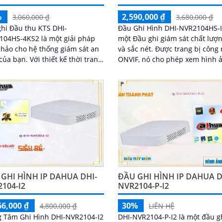
%
2,590,000 ₫
3,060,000 ₫
3,680,000 ₫
hi Đầu thu KTS DHI-
Đầu Ghi Hình DHI-NVR2104HS-I
104HS-4KS2 là một giải pháp
một Đầu ghi giám sát chất lượ
hảo cho hệ thống giám sát an
và sắc nét. Được trang bị công nghệ
Với thiết kế thời trang
ONVIF, nó cho phép xem hình 
ện đại, đầu ghi 4 kênh này
đêm sắc nét và rõ ràng
lại hình ảnh sắc nét và chất
 cao với độ phân giải Ultra 4k
ông nghệ 8MP
GHI HÌNH IP DAHUA DHI-
ĐẦU GHI HÌNH IP DAHUA D
104-I2
NVR2104-P-I2
66,000 ₫
30%
4,800,000 ₫
LIÊN HỆ
g Tâm Ghi Hình DHI-NVR2104-I2
DHI-NVR2104-P-I2 là một đầu g