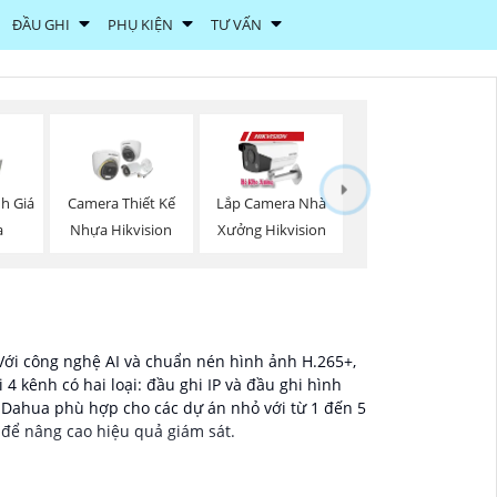
ĐẦU GHI
PHỤ KIỆN
TƯ VẤN
h Giá
Camera Thiết Kế
Lắp Camera Nhà
a
Nhựa Hikvision
Xưởng Hikvision
 Với công nghệ AI và chuẩn nén hình ảnh H.265+,
 kênh có hai loại: đầu ghi IP và đầu ghi hình
Dahua phù hợp cho các dự án nhỏ với từ 1 đến 5
 để nâng cao hiệu quả giám sát.