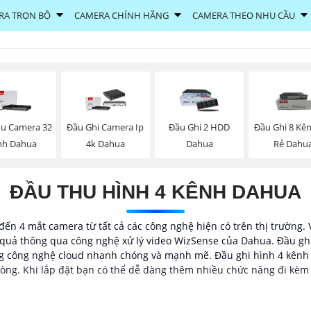
RA TRỌN BỘ
CAMERA CHÍNH HÃNG
CAMERA THEO NHU CẦU
u Camera 32
Đầu Ghi Camera Ip
Đầu Ghi 2 HDD
Đầu Ghi 8 Kên
nh Dahua
4k Dahua
Dahua
Rẻ Dahu
ĐẦU THU HÌNH 4 KÊNH DAHUA
đến 4 mắt camera từ tất cả các công nghệ hiện có trên thị trường.
quả thông qua công nghệ xử lý video WizSense của Dahua. Đầu ghi 4
ng công nghệ cloud nhanh chóng và mạnh mẽ. Đầu ghi hình 4 kênh 
òng. Khi lắp đặt bạn có thể dễ dàng thêm nhiều chức năng đi kèm