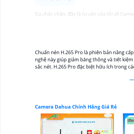
Dạ chắc chắn, đây là tư vấn của tôi về Came
1:
Camera Dahua là một thương hiệu nổi tiế
nên mua từ các cửa hàng uy tín hoặc các đạ
của camera. Bạn nên tìm hiểu kỹ trước khi đầ
và độ tin cậy.💖
5:
Nếu bạn muốn tìm camera D
tử.
Chuẩn nén H.265 Pro là phiên bản nâng cấp 
Hy vọng rằng những thông tin trên sẽ giúp
nghệ này giúp giảm băng thông và tiết kiệm
tư vấn thêm, đừng ngần ngại để lại Cung cấp
sắc nét. H.265 Pro đặc biệt hữu ích trong cá
Camera Dahua Chính Hãng Giá Rẻ