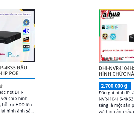
giải Ultra 4k với 8MP, mang
phân giải 8MP, Đầu ghi này đá
ình ảnh chất lượng cao nhờ
tốt nhu cầu giám sát của bạn
nghệ IP chính hãng
P-4KS3 ĐẦU
DHI-NVR4104H
H IP POE
HÌNH CHỨC N
2,700,000 ₫
 ₫
sắc nét DHI-
Đầu ghi hình IP s
với chip hình
NVR4104HS-4KS3 
, hỗ trợ HDD lên
sáng là một sản 
lại hình ảnh sắc
với hình ảnh sắc 
cao. Sản phẩm này hỗ trợ HDD tối
đa 20TB, cho phé
dữ liệu