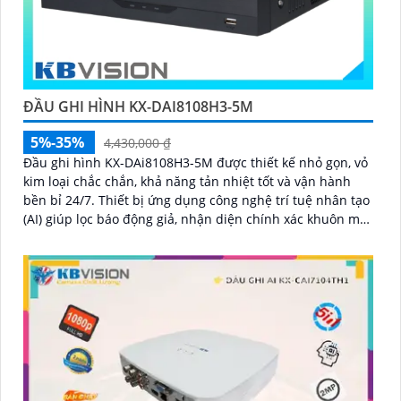
ĐẦU GHI HÌNH KX-DAI8108H3-5M
5%-35%
4,430,000 ₫
Đầu ghi hình KX-DAi8108H3-5M được thiết kế nhỏ gọn, vỏ
kim loại chắc chắn, khả năng tản nhiệt tốt và vận hành
bền bỉ 24/7. Thiết bị ứng dụng công nghệ trí tuệ nhân tạo
(AI) giúp lọc báo động giả, nhận diện chính xác khuôn mặt
và phương tiện, giúp người dùng dễ dàng tìm kiếm dữ
liệu nhanh chóng