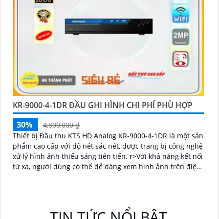
KR-9000-4-1DR ĐẦU GHI HÌNH CHI PHÍ PHÙ HỢP
30%
4,800,000 ₫
Thiết bị Đầu thu KTS HD Analog KR-9000-4-1DR là một sản
phẩm cao cấp với độ nét sắc nét, được trang bị công nghệ
xử lý hình ảnh thiếu sáng tiên tiến. r>Với khả năng kết nối
từ xa, người dùng có thể dễ dàng xem hình ảnh trên điện
thoại di động
TIN TỨC NỔI BẬT