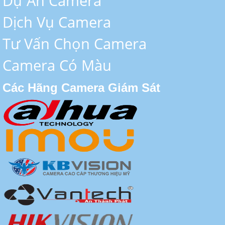
Dự Án Camera
Dịch Vụ Camera
Tư Vấn Chọn Camera
Camera Có Màu
Các Hãng Camera Giám Sát