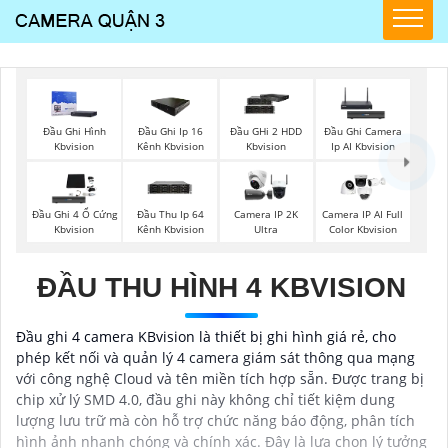
Đầu Ghi Hình
Đầu Ghi Ip 16
Đầu GHi 2 HDD
Đầu Ghi Camera
Kbvision
Kênh Kbvision
Kbvision
Ip AI Kbvision
Đầu Ghi 4 Ổ Cứng
Đầu Thu Ip 64
Camera IP 2K
Camera IP AI Full
Kbvision
Kênh Kbvision
Ultra
Color Kbvision
ĐẦU THU HÌNH 4 KBVISION
Đầu ghi 4 camera KBvision là thiết bị ghi hình giá rẻ, cho
phép kết nối và quản lý 4 camera giám sát thông qua mạng
với công nghệ Cloud và tên miền tích hợp sẵn. Được trang bị
chip xử lý SMD 4.0, đầu ghi này không chỉ tiết kiệm dung
lượng lưu trữ mà còn hỗ trợ chức năng báo động, phân tích
hình ảnh nhanh chóng và chính xác. Đây là lựa chọn lý tưởng