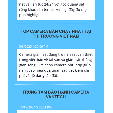
nét và liên tục 24/24 với góc quang sát
rộng khác sân tennis xem lại đầy đủ mọi
pha highlight
TOP CAMERA BÁN CHẠY NHẤT TẠI
THỊ TRƯỜNG VIỆT NAM
5/3/2025 4:39:06 PM
Camera giám sát đang trở nên rất cần thiết
trong việc bảo vệ tài sản và giám sát không
gian sống. Lựa chọn camera phù hợp giúp
nâng cao hiệu quả quan sát, tiết kiệm chi
phí và dễ dàng lắp đặt.
TRUNG TÂM BẢO HÀNH CAMERA
VANTECH
10/17/2024 5:56:51 PM