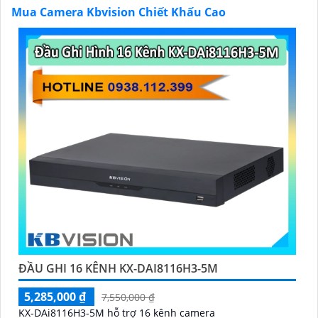
chính hãng với chiết khấu cao nhất trên thị trường.
Mua Camera Kbvision Chiết Khấu Cao
Hãy đến với chúng tôi để trải nghiệm dịch vụ tốt nhất
và nhận được sự tư vấn chuyên nghiệp về giải pháp an
ninh cần thiết!"
Hy vọng những câu giới thiệu trên sẽ giúp bạn thành
công trong việc tiếp cận khách hàng và tăng cơ hội
bán hàng của bạn. Nếu có bất kỳ yêu cầu hay câu hỏi
nào khác, bạn có thể chia sẻ để tôi hỗ trợ bạn tốt hơn!
'
ĐẦU GHI 16 KÊNH KX-DAI8116H3-5M
5,285,000 ₫
7,550,000 ₫
KX-DAi8116H3-5M hỗ trợ 16 kênh camera