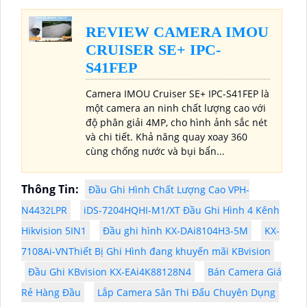
REVIEW CAMERA IMOU
CRUISER SE+ IPC-
S41FEP
Camera IMOU Cruiser SE+ IPC-S41FEP là
một camera an ninh chất lượng cao với
độ phân giải 4MP, cho hình ảnh sắc nét
và chi tiết. Khả năng quay xoay 360
cùng chống nước và bụi bẩn...
Thông Tin:
Đầu Ghi Hình Chất Lượng Cao VPH-
N4432LPR
iDS-7204HQHI-M1/XT Đầu Ghi Hình 4 Kênh
Hikvision 5IN1
Đầu ghi hình KX-DAi8104H3-5M
KX-
7108Ai-VNThiết Bị Ghi Hình đang khuyến mãi KBvision
Đầu Ghi KBvision KX-EAi4K88128N4
Bán Camera Giá
Rẻ Hàng Đầu
Lắp Camera Sân Thi Đấu Chuyên Dụng