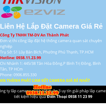
Liên Hệ Lắp Đặt Camera Giá Rẻ
Công Ty TNHH TM-DV An Thành Phát
Đơn vị thi công lắp đặt hệ thống camera quan sát chuyên
nghiệp
Trụ Sở: 51 Lũy Bán Bích, Phường Phú Thạnh, TP.HCM
Hotline: 0938.11.23.99
Chi Nhánh 1: 445/38 Tân Hòa Đông,P Bình Trị Đông, Bình
Tân, TP HCm
Phone: 0906.855.330
AN THÀNH PHÁT CAM KẾT CAMERA GIÁ RẺ NHẤT
ông ty lắp camera quan sát quận 3 uy tín giải pháp lắp came
tiết kiệm hiệu quả
Điên Thoại 0938 11 23 99