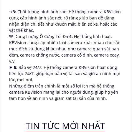
⇝
3:
Chất lượng hình ảnh cao: Hệ thống camera KBVision
cung cấp hình ảnh sắc nét, rõ ràng giúp bạn dễ dàng
nhận diện chi tiết như khuôn mặt, biển số xe, hoặc các
vật thể khác.
🕎 Dung Lượng Ổ Cứng Tối Đa
4:
Hệ thống linh hoạt:
KBVision cung cấp nhiều loại camera khác nhau cho các
mục đích sử dụng khác nhau như camera quan sát ban
đêm, camera chống nước, camera cố định, camera xoay,
v.v.
✱
5:
Bảo vệ 24/7: Hệ thống camera KBVision hoạt động
liên tục 24/7, giúp bạn bảo vệ tài sản và giữ an ninh mọi
lúc, mọi nơi.
Những điểm trên chính là một số lợi ích mà hệ thống
camera KBVision mang lại cho người dùng, giúp họ yên
tâm hơn về an ninh và giám sát tài sản của mình.
TIN TỨC MỚI NHẤT