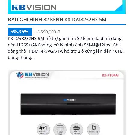
ĐẦU GHI HÌNH 32 KÊNH KX-DAI8232H3-5M
5%-35%
16,590,000 ₫
KX-DAi8232H3-5M hỗ trợ ghi hình 32 kênh đa định dạng,
nén H.265+/AI-Coding, xử lý hình ảnh 5M-N@12fps. Ghi
đồng thời HDMI 4K/VGA/TV, hỗ trợ 2 ổ cứng lên đến 16TB,
băng thông...