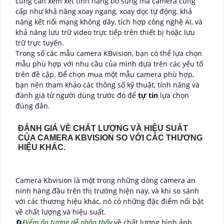
cũng cần xem xét tính năng bổ sung mà camera cung
cấp như khả năng xoay ngang, xoay dọc tự động, khả
năng kết nối mạng không dây, tích hợp công nghệ AI, và
khả năng lưu trữ video trực tiếp trên thiết bị hoặc lưu
trữ trực tuyến.
Trong số các mẫu camera KBvision, bạn có thể lựa chọn
mẫu phù hợp với nhu cầu của mình dựa trên các yếu tố
trên đề cập. Để chọn mua một mẫu camera phù hợp,
bạn nên tham khảo các thông số kỹ thuật, tính năng và
đánh giá từ người dùng trước đó để
tự tin
lựa chọn
đúng đắn.
ĐÁNH GIÁ VỀ CHẤT LƯỢNG VÀ HIỆU SUẤT
CỦA CAMERA KBVISION SO VỚI CÁC THƯƠNG
HIỆU KHÁC.
Camera Kbvision là một trong những dòng camera an
ninh hàng đầu trên thị trường hiện nay, và khi so sánh
với các thương hiệu khác, nó có những đặc điểm nổi bật
về chất lượng và hiệu suất.
🔄
Điểm ấn tượng dễ nhận thấy
về chất lượng hình ảnh,