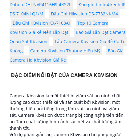
Dahua DHI-NVR4116HS-4KS2L
Đầu ghi hinh 4 kênh IP
DS 7104NI Q1/M
Đầu Ghi Hikvision DS-7732NI-M4
Đầu Ghi KBvision KX-7108Ai
Top 10 Camera
Kbvision Giá Rẻ Nên Lắp Đặt
Báo Giá Lắp Đặt Camera
Quan Sát Kbvision
Lắp Camera Kbvision Giá Rẻ Có Tốt
Không
Camera Kbvision Thương Hiệu Mỹ
Báo Giá
Camera Hd Kbvision Giá Rẻ
ĐẶC ĐIỂM NỔI BẬT CỦA CAMERA KBVISION
Camera Kbvision là một thiết bị giám sát an ninh chất
lượng cao được thiết kế và sản xuất bởi Kbvision, một
thương hiệu nổi tiếng trong lĩnh vực an ninh và giám
sát. Camera Kbvision được trang bị công nghệ tiên tiến,
an Tâm chất lượng hình ảnh sắc nét và chất lượng âm
thanh tốt.
Với độ phân giải cao, camera Kbvision cho phép người