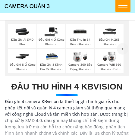
Đầu Ghi AI SMD
Đầu Ghi 4 Ổ Cứng
Đầu Thu Ip 64
Đầu Ghi H.265
Plus
Kbvision
Kênh Kbvision
Kbvision
Đầu Ghi 8 Ổ Cứng
Đầu Ghi 8 Kênh
Camera 360 Báo
Camera Wifi 360
Kbvision
Giá Rẻ Kbvision
Động Kbvision
Kbvision Full
Color
ĐẦU THU HÌNH 4 KBVISION
Đầu ghi 4 camera KBvision là thiết bị ghi hình giá rẻ, cho
phép kết nối và quản lý 4 camera giám sát thông qua mạng
với công nghệ Cloud và tên miền tích hợp sẵn. Được trang bị
chip xử lý SMD 4.0, đầu ghi này không chỉ tiết kiệm dung
lượng lưu trữ mà còn hỗ trợ chức năng báo động, phân tích
hình ảnh nhanh chóng và chính xác. Đây là lựa chọn lý tưởng