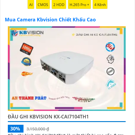
chính hãng với chiết khấu cao nhất trên thị trường.
AI
CMOS
2 HDD
H.265 Pro +
4 Kênh
Hãy đến với chúng tôi để trải nghiệm dịch vụ tốt nhất
và nhận được sự tư vấn chuyên nghiệp về giải pháp an
Mua Camera Kbvision Chiết Khấu Cao
ninh cần thiết!"
Hy vọng những câu giới thiệu trên sẽ giúp bạn thành
công trong việc tiếp cận khách hàng và tăng cơ hội
bán hàng của bạn. Nếu có bất kỳ yêu cầu hay câu hỏi
nào khác, bạn có thể chia sẻ để tôi hỗ trợ bạn tốt hơn!
'
ĐẦU GHI KBVISION KX-CAI7104TH1
30%
3,150,000 ₫