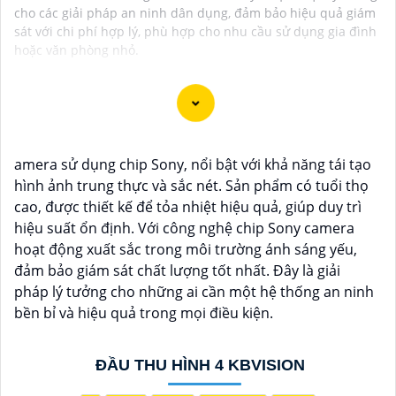
cho các giải pháp an ninh dân dụng, đảm bảo hiệu quả giám
sát với chi phí hợp lý, phù hợp cho nhu cầu sử dụng gia đình
hoặc văn phòng nhỏ.
Chào bạn, dưới đây là một số câu giới thiệu cho việc
amera sử dụng chip Sony, nổi bật với khả năng tái tạo
mua Camera Kbvision với chiết khấu cao và giải pháp
hình ảnh trung thực và sắc nét. Sản phẩm có tuổi thọ
phù hợp trong ngữ cảnh của một đại lý công nghệ:
cao, được thiết kế để tỏa nhiệt hiệu quả, giúp duy trì
🛃
1:
"Chào anh/chị! Bạn đang tìm kiếm Camera
hiệu suất ổn định. Với công nghệ chip Sony camera
Kbvision với chiết khấu hấp dẫn? Hãy đến với chúng
hoạt động xuất sắc trong môi trường ánh sáng yếu,
tôi để nhận ưu đãi đặc biệt và được tư vấn về giải
đảm bảo giám sát chất lượng tốt nhất. Đây là giải
pháp chính xác nhất cho nhu cầu an ninh của bạn!"
pháp lý tưởng cho những ai cần một hệ thống an ninh
️🏅️
2:
"Bạn muốn mua Camera Kbvision với giá ưu đãi
bền bỉ và hiệu quả trong mọi điều kiện.
và giải pháp phù hợp? Liên hệ ngay với chúng tôi để
được hỗ trợ tốt nhất từ đội ngũ chuyên gia có kinh
nghiệm!"
ĐẦU THU HÌNH 4 KBVISION
️🥈
3:
"Chúng tôi cam kết cung cấp Camera Kbvision