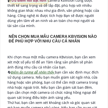
📹
Ưu điểm nỗi bật hơn
camera Kbvision cũng được
thiết kế sang trọng và dễ lắp đặt, phù hợp với nhiều
không gian khác nhau như gia đình, văn phòng hoặc cửa
hàng. Công nghệ Ai được tích hợp Bạn sẽ được người
dùng yên tâm về an ninh và an toàn cho mọi người và
tài sản của mình.
NÊN CHỌN MUA MẪU CAMERA KBVISION NÀO
ĐỂ PHÙ HỢP VỚI NHU CẦU CÁ NHÂN
Khi chọn mua một mẫu camera KBvision, bạn cần xem
xét một số yếu tố để an Tâm rằng sản phẩm sẽ phản
ánh đúng nhu cầu cá nhân của bạn.
🔄
Điểm ấn tượng dễ nhận thấy
bạn cần xác định mục đích
sử dụng camera. Nếu bạn muốn giám sát ngôi nhà, cửa
hàng hoặc văn phòng, bạn có thể cần một camera trong
nhà hoặc ngoài trời. Nếu bạn cần giám sát ban đêm,
bạn cần chọn một camera có chức năng hồng ngoại để
quan sát trong điều kiện ánh sáng yếu.
Thứ hai, bạn cần xem xét khoảng cách và góc quan sát
mà bạn muốn camera phủ sóng. Nếu bạn cần quan sát