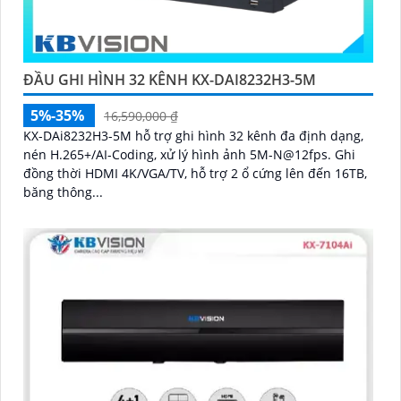
ĐẦU GHI HÌNH 32 KÊNH KX-DAI8232H3-5M
5%-35%
16,590,000 ₫
KX-DAi8232H3-5M hỗ trợ ghi hình 32 kênh đa định dạng,
nén H.265+/AI-Coding, xử lý hình ảnh 5M-N@12fps. Ghi
đồng thời HDMI 4K/VGA/TV, hỗ trợ 2 ổ cứng lên đến 16TB,
băng thông...