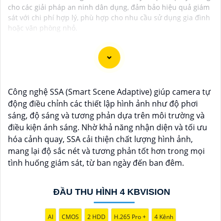
cho các giải pháp an ninh dân dụng, đảm bảo hiệu quả giám
sát với chi phí hợp lý, phù hợp cho nhu cầu sử dụng gia đình
hoặc văn phòng nhỏ.
Chào bạn, dưới đây là một số câu giới thiệu cho việc
Công nghệ SSA (Smart Scene Adaptive) giúp camera tự
mua Camera Kbvision với chiết khấu cao và giải pháp
động điều chỉnh các thiết lập hình ảnh như độ phơi
phù hợp trong ngữ cảnh của một đại lý công nghệ:
sáng, độ sáng và tương phản dựa trên môi trường và
🛃
1:
"Chào anh/chị! Bạn đang tìm kiếm Camera
điều kiện ánh sáng. Nhờ khả năng nhận diện và tối ưu
Kbvision với chiết khấu hấp dẫn? Hãy đến với chúng
hóa cảnh quay, SSA cải thiện chất lượng hình ảnh,
tôi để nhận ưu đãi đặc biệt và được tư vấn về giải
mang lại độ sắc nét và tương phản tốt hơn trong mọi
pháp chính xác nhất cho nhu cầu an ninh của bạn!"
tình huống giám sát, từ ban ngày đến ban đêm.
️🏅️
2:
"Bạn muốn mua Camera Kbvision với giá ưu đãi
và giải pháp phù hợp? Liên hệ ngay với chúng tôi để
được hỗ trợ tốt nhất từ đội ngũ chuyên gia có kinh
ĐẦU THU HÌNH 4 KBVISION
nghiệm!"
️🥈
3:
"Chúng tôi cam kết cung cấp Camera Kbvision
AI
CMOS
2 HDD
H.265 Pro +
4 Kênh