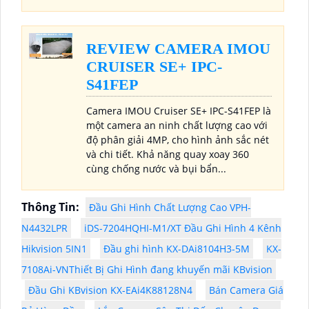
REVIEW CAMERA IMOU
CRUISER SE+ IPC-
S41FEP
Camera IMOU Cruiser SE+ IPC-S41FEP là
một camera an ninh chất lượng cao với
độ phân giải 4MP, cho hình ảnh sắc nét
và chi tiết. Khả năng quay xoay 360
cùng chống nước và bụi bẩn...
Thông Tin:
Đầu Ghi Hình Chất Lượng Cao VPH-
N4432LPR
iDS-7204HQHI-M1/XT Đầu Ghi Hình 4 Kênh
Hikvision 5IN1
Đầu ghi hình KX-DAi8104H3-5M
KX-
7108Ai-VNThiết Bị Ghi Hình đang khuyến mãi KBvision
Đầu Ghi KBvision KX-EAi4K88128N4
Bán Camera Giá