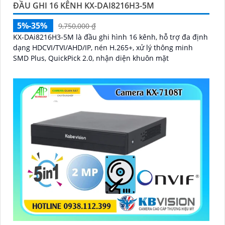
ĐẦU GHI 16 KÊNH KX-DAI8216H3-5M
5%-35%
9,750,000 ₫
KX-DAi8216H3-5M là đầu ghi hình 16 kênh, hỗ trợ đa định
dạng HDCVI/TVI/AHD/IP, nén H.265+, xử lý thông minh
SMD Plus, QuickPick 2.0, nhận diện khuôn mặt