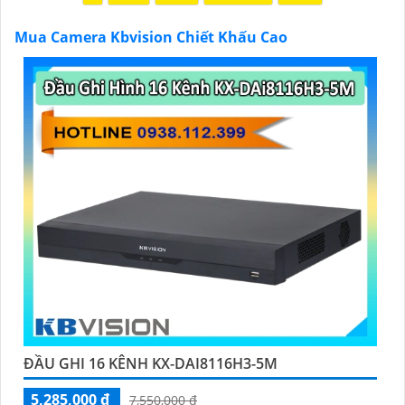
chính hãng với chiết khấu cao nhất trên thị trường.
Hãy đến với chúng tôi để trải nghiệm dịch vụ tốt nhất
Mua Camera Kbvision Chiết Khấu Cao
và nhận được sự tư vấn chuyên nghiệp về giải pháp an
ninh cần thiết!"
Hy vọng những câu giới thiệu trên sẽ giúp bạn thành
công trong việc tiếp cận khách hàng và tăng cơ hội
bán hàng của bạn. Nếu có bất kỳ yêu cầu hay câu hỏi
nào khác, bạn có thể chia sẻ để tôi hỗ trợ bạn tốt hơn!
'
ĐẦU GHI 16 KÊNH KX-DAI8116H3-5M
5,285,000 ₫
7,550,000 ₫