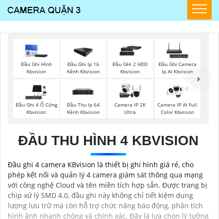
Đầu Ghi Hình
Đầu Ghi Ip 16
Đầu GHi 2 HDD
Đầu Ghi Camera
Kbvision
Kênh Kbvision
Kbvision
Ip AI Kbvision
Đầu Ghi 4 Ổ Cứng
Đầu Thu Ip 64
Camera IP 2K
Camera IP AI Full
Kbvision
Kênh Kbvision
Ultra
Color Kbvision
ĐẦU THU HÌNH 4 KBVISION
Đầu ghi 4 camera KBvision là thiết bị ghi hình giá rẻ, cho
phép kết nối và quản lý 4 camera giám sát thông qua mạng
với công nghệ Cloud và tên miền tích hợp sẵn. Được trang bị
chip xử lý SMD 4.0, đầu ghi này không chỉ tiết kiệm dung
lượng lưu trữ mà còn hỗ trợ chức năng báo động, phân tích
hình ảnh nhanh chóng và chính xác. Đây là lựa chọn lý tưởng