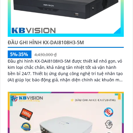
ĐẦU GHI HÌNH KX-DAI8108H3-5M
5%-35%
4,430,000 ₫
Đầu ghi hình KX-DAi8108H3-5M được thiết kế nhỏ gọn, vỏ
kim loại chắc chắn, khả năng tản nhiệt tốt và vận hành
bền bỉ 24/7. Thiết bị ứng dụng công nghệ trí tuệ nhân tạo
(AI) giúp lọc báo động giả, nhận diện chính xác khuôn mặt
và phương tiện, giúp người dùng dễ dàng tìm kiếm dữ
liệu nhanh chóng