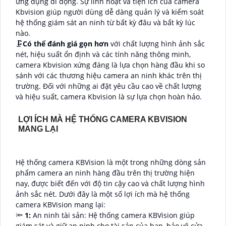
ứng dụng di động. Sự linh hoạt và tiện ích của camera
Kbvision giúp người dùng dễ dàng quản lý và kiểm soát
hệ thống giám sát an ninh từ bất kỳ đâu và bất kỳ lúc
nào.
🗜️
Có thể đánh giá gọn hơn
với chất lượng hình ảnh sắc
nét, hiệu suất ổn định và các tính năng thông minh,
camera Kbvision xứng đáng là lựa chọn hàng đầu khi so
sánh với các thương hiệu camera an ninh khác trên thị
trường. Đối với những ai đặt yêu cầu cao về chất lượng
và hiệu suất, camera Kbvision là sự lựa chọn hoàn hảo.
LỢI ÍCH MÀ HỆ THỐNG CAMERA KBVISION
MANG LẠI
Hệ thống camera KBVision là một trong những dòng sản
phẩm camera an ninh hàng đầu trên thị trường hiện
nay, được biết đến với độ tin cậy cao và chất lượng hình
ảnh sắc nét. Dưới đây là một số lợi ích mà hệ thống
camera KBVision mang lại:
🔦
1:
An ninh tài sản: Hệ thống camera KBVision giúp
giám sát và giữ an ninh cho tài sản của bạn, bảo vệ cửa