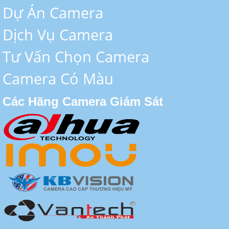
Dự Án Camera
Dịch Vụ Camera
Tư Vấn Chọn Camera
Camera Có Màu
Các Hãng Camera Giám Sát