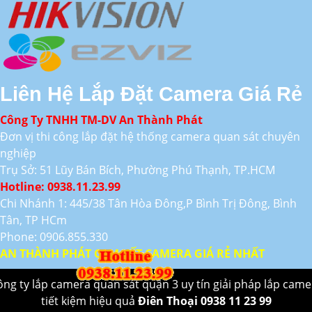
Liên Hệ Lắp Đặt Camera Giá Rẻ
Công Ty TNHH TM-DV An Thành Phát
Đơn vị thi công lắp đặt hệ thống camera quan sát chuyên
nghiệp
Trụ Sở: 51 Lũy Bán Bích, Phường Phú Thạnh, TP.HCM
Hotline: 0938.11.23.99
Chi Nhánh 1: 445/38 Tân Hòa Đông,P Bình Trị Đông, Bình
Tân, TP HCm
Phone: 0906.855.330
AN THÀNH PHÁT CAM KẾT CAMERA GIÁ RẺ NHẤT
ông ty lắp camera quan sát quận 3 uy tín giải pháp lắp came
tiết kiệm hiệu quả
Điên Thoại 0938 11 23 99