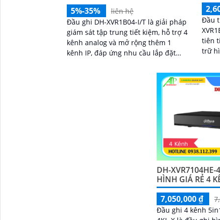
2,6
5%-35%
liên hệ
Đầu 
Đầu ghi DH-XVR1B04-I/T là giải pháp
XVR1
giám sát tập trung tiết kiệm, hỗ trợ 4
tiên 
kênh analog và mở rộng thêm 1
trữ hình ảnh. 
kênh IP, đáp ứng nhu cầu lắp đặt
MP, n
linh hoạt. Với chuẩn nén thông
ảnh r
minh AI Coding-ABR, đầu ghi hình
giúp tối ưu dung lượng lưu trữ mà
vẫn đảm bảo chất lượng hình ảnh rõ
nét
DH-XVR7104HE-4
HÌNH GIÁ RẺ 4 
7,050,000 ₫
7
Đầu ghi 4 kênh 5i