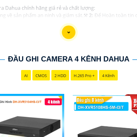
ra Dahua chính hãng giá rẻ và chất lượng:
ng về sản phẩm an ninh và giám sát.⚒
2:
Để Hoàn toàn tin 
i lý chính thức của Dahua.☄️
3:
Mức giá của Camera Dahua có
u tư.🎖️
4:
Chất lượng của Camera Dahua được đánh giá cao v
ahua giá rẻ, bạn có thể tham khảo trên các website thươn
 bạn chọn lựa được Camera Dahua chính hãng, giá rẻ và chấ
ĐẦU GHI CAMERA 4 KÊNH DAHUA
 cho công trình biết.
AI
CMOS
2 HDD
H.265 Pro +
4 Kênh