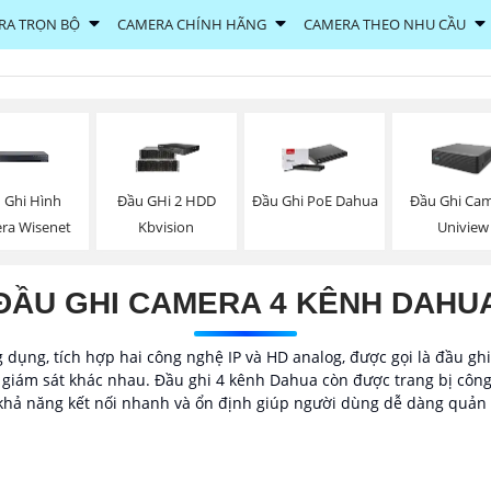
RA TRỌN BỘ
CAMERA CHÍNH HÃNG
CAMERA THEO NHU CẦU
 Ghi Hình
Đầu GHi 2 HDD
Đầu Ghi PoE Dahua
Đầu Ghi Ca
ra Wisenet
Kbvision
Uniview
ĐẦU GHI CAMERA 4 KÊNH DAHU
ng, tích hợp hai công nghệ IP và HD analog, được gọi là đầu ghi 5
bị giám sát khác nhau. Đầu ghi 4 kênh Dahua còn được trang bị côn
hả năng kết nối nhanh và ổn định giúp người dùng dễ dàng quản l