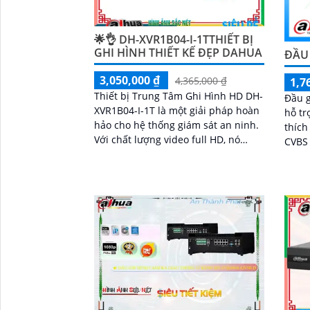
🌟👌 DH-XVR1B04-I-1TTHIẾT BỊ
GHI HÌNH THIẾT KẾ ĐẸP DAHUA
ĐẦU 
3,050,000 ₫
4,365,000 ₫
1,7
Thiết bị Trung Tâm Ghi Hình HD DH-
Đầu g
XVR1B04-I-1T là một giải pháp hoàn
hỗ tr
hảo cho hệ thống giám sát an ninh.
thích
Với chất lượng video full HD, nó
CVBS và IP. Cho p
cung cấp hình ảnh sắc nét và rõ
camer
ràng
cứng.
'