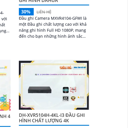
GHI HÌNH DAHUA
30%
LIÊN HỆ
4-
Đầu ghi Camera MXVR4104-GFWI là
 với
một Đầu ghi chất lượng cao với khả
hất
năng ghi hình Full HD 1080P, mang
đến cho bạn những hình ảnh sắc
c
nét và rõ ràng. Ấn tượng ơn với
TVI,
những thông số là với khả năng
 lên
giám sát ban đêm, bạn sẽ được bảo
vệ 24/7
DH-XVR5104H-4KL-I3 ĐẦU GHI
ÌNH 4
HÌNH CHẤT LƯỢNG 4K