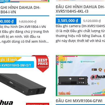
ĐẦU GHI HÌNH DAHUA DH-
 GHI HÌNH DAHUA DH-
XVR5104HS-4KL-I3
B04-I-VN
3,585,000 ₫
5,120,000 ₫
00,000 ₫
1,820,000 ₫
Đầu ghi camera DH-XVR5104HS
 bị thu hình DH-XVR1B04-I-VN
I3 là một Đầu ghi chất lượng từ
t Đầu ghi đáng chú ý trong lĩnh
thương hiệu nổi tiếng Dahua. Đầu
t bị an ninh. Với đầu ra
ghi này được thiết kế với khả 
 người dùng có thể xem hình
xử lý nhanh, giúp đảm bảo hìn
áng đẹp ngay cả trong bóng tối
hơn và chất lượng giám sát ba
đêm tốt
ĐẦU GHI MXVR1004-GFWI