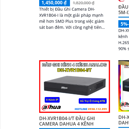
1,450,000 ₫
1,820,000 ₫
ĐẦU 
Thiết bị Đầu Ghi Camera DH-
5M-I
XVR1B04-I là một giải pháp mạnh
mẽ hơn SMD Plus trong việc giám
5%
sát ban đêm. Với công nghệ tiên
DH-XV
tiến, nó mang lại hình ảnh sắc nét
kênh
và chất lượng vượt trội đến Full HD
H.265
1080P
90% s
thiện
xuất 
DH-X
DH-XVR1B04-I/T ĐẦU GHI
DAH
CAMERA DAHUA 4 KÊNH