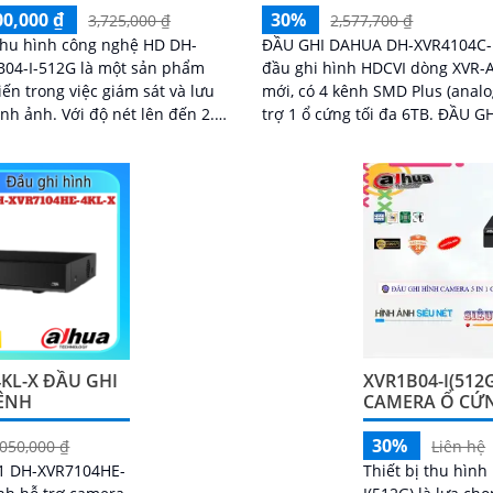
00,000 ₫
30%
3,725,000 ₫
2,577,700 ₫
thu hình công nghệ HD DH-
ĐẦU GHI DAHUA DH-XVR4104C-I
B04-I-512G là một sản phẩm
đầu ghi hình HDCVI dòng XVR-A
tiến trong việc giám sát và lưu
mới, có 4 kênh SMD Plus (analo
Với độ nét lên đến 2.0
trợ 1 ổ cứng tối đa 6TB. ĐẦU GHI
ó mang lại chất lượng hình
DAHUA DH-XVR4104C-I thiết kế
õ ràng và chi tiết
nhựa, có khe...
XVR1B04-I(512
KL-X ĐẦU GHI
CAMERA Ổ CỨ
KÊNH
30%
Liên hệ
,050,000 ₫
Thiết bị thu hìn
n1 DH-XVR7104HE-