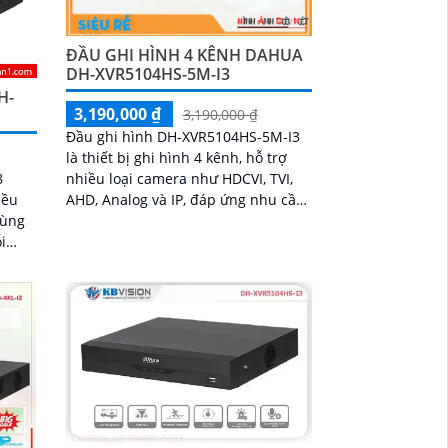
ĐẦU GHI HÌNH 4 KÊNH DAHUA
DH-XVR5104HS-5M-I3
H-
3,190,000 ₫
3,190,000 ₫
Đầu ghi hình DH-XVR5104HS-5M-I3
là thiết bị ghi hình 4 kênh, hỗ trợ
8
nhiều loại camera như HDCVI, TVI,
iều
AHD, Analog và IP, đáp ứng nhu cầu
cùng
lưu trữ giám sát an ninh linh hoạt .
i
Ngoài 4 kênh analog ra, đầu ghi
hông
hình DH-XVR5104HS-5M-I3 còn giúp
ing
mở rộng thêm 2 kênh camera IP hỗ
khi
trợ độ phân giải tối đa 6MP
ùng