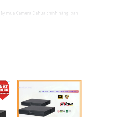
cậy mua Camera Dahua chính hãng, bạn
 thể thay đổi tùy vào model và chức năng
ới độ phân giải cao, tính năng thông minh
g mại điện tử hoặc tại các cửa hàng điện
t lượng. Nếu bạn có thêm câu hỏi hoặc cần