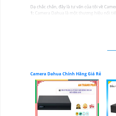
Dạ chắc chắn, đây là tư vấn của tôi về Came
1:
Camera Dahua là một thương hiệu nổi tiế
nên mua từ các cửa hàng uy tín hoặc các đạ
của camera. Bạn nên tìm hiểu kỹ trước khi đầ
và độ tin cậy.💖
5:
Nếu bạn muốn tìm camera D
tử.
Hy vọng rằng những thông tin trên sẽ giúp
tư vấn thêm, đừng ngần ngại để lại Cung cấp
Camera Dahua Chính Hãng Giá Rẻ