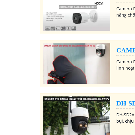
Camera D
năng chố
CAME
Camera D
linh hoạt
DH-S
DH-SD2A2
bụi, chịu