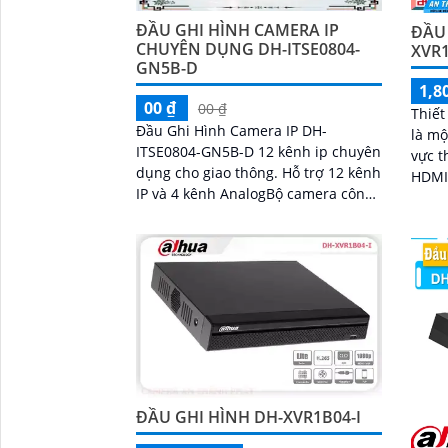
ĐẦU GHI HÌNH CAMERA IP
ĐẦU
CHUYÊN DỤNG DH-ITSE0804-
XVR1
GN5B-D
1,8
00 ₫
00 ₫
Thiết
Đầu Ghi Hình Camera IP DH-
là mộ
ITSE0804-GN5B-D 12 kênh ip chuyên
vực thiế
dụng cho giao thông. Hỗ trợ 12 kênh
HDMI,
IP và 4 kênh AnalogBộ camera công
ảnh s
nghệ mới của Dahua đáp ứng đầy
đủ nhu cầu giám sát của bạn với giá
cả rất hấp dẫn
ĐẦU GHI HÌNH DH-XVR1B04-I