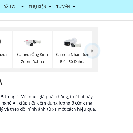
ĐẦU GHI
PHỤ KIỆN
TƯ VẤN
mera
Camera Ống Kính
Camera Nhận Diện
Zoom Dahua
Biển Số Dahua
A
 trong 1. Với mức giá phải chăng, thiết bị này
g nghệ AI, giúp tiết kiệm dung lượng ổ cứng mà
ý và theo dõi hình ảnh từ xa một cách hiệu quả.