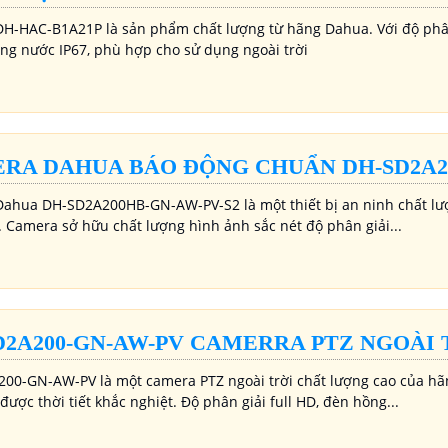
H-HAC-B1A21P là sản phẩm chất lượng từ hãng Dahua. Với độ phân
ng nước IP67, phù hợp cho sử dụng ngoài trời
RA DAHUA BÁO ĐỘNG CHUẨN DH-SD2A20
ahua DH-SD2A200HB-GN-AW-PV-S2 là một thiết bị an ninh chất lượng
. Camera sở hữu chất lượng hình ảnh sắc nét độ phân giải...
D2A200-GN-AW-PV CAMERRA PTZ NGOÀI 
00-GN-AW-PV là một camera PTZ ngoài trời chất lượng cao của hãn
 được thời tiết khắc nghiệt. Độ phân giải full HD, đèn hồng...