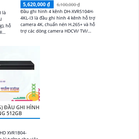
5,620,000 ₫
6,100,000 ₫
Đầu ghi hình 4 kênh DH-XVR5104H-
 là
4KL-I3 là đầu ghi hình 4 kênh hỗ trợ
I
camera 4K, chuẩn nén H.265+ và hỗ
g), hỗ
trợ các dòng camera HDCVI/ TVI/
AHD, IP & Analog, thiết kế vỏ chất
 vỏ
liệu kim loại, giúp hệ thống hoạt
động ổn định, lâu dài
G) ĐẦU GHI HÌNH
NG 512GB
h HD XVR1B04-