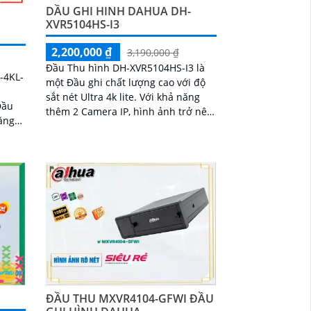
DẦU GHI HINH DAHUA DH-
XVR5104HS-I3
2,200,000 ₫
3,190,000 ₫
Đầu Thu hình DH-XVR5104HS-I3 là
-4KL-
một Đầu ghi chất lượng cao với độ
sắt nét Ultra 4k lite. Với khả năng
thêm 2 Camera IP, hình ảnh trở nên
năng
mượt hơn nhờ công nghệ SMD Plus
h tươi
n
ĐẦU THU MXVR4104-GFWI ĐẦU