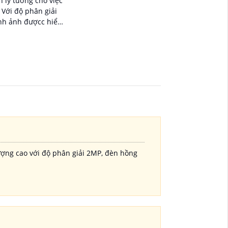
n lý tưởng cho việc
i
ình ảnh đượcc hiển
ân thực
ng cao với độ phân giải 2MP, đèn hồng