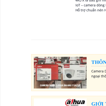
4KL-X là đầu ghi hình hỗ trợ camera
IoT – camera dòng 
Hỗ trợ chuẩn nén H
kiệm băng thông và
THÔN
Camera D
ngoại th
GIỚI