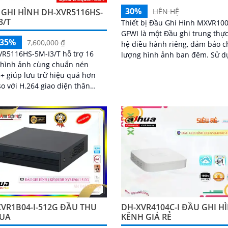
30%
LIÊN HỆ
GHI HÌNH DH-XVR5116HS-
3/T
Thiết bị Đầu Ghi Hình MXVR100
GFWI là một Đầu ghi trung thực
-35%
7,600,000 ₫
hệ điều hành riêng, đảm bảo c
R5116HS-5M-I3/T hỗ trợ 16
lượng hình ảnh ban đêm. Sử dụng
 hình ảnh cùng chuẩn nén
công nghệ chuyên dụng của cá
+ giúp lưu trữ hiệu quả hơn
hãng danh tiếng như AHD, CVI, 
o với H.264 giao diện thân
BCS, đảm bảo hình ảnh sắc nét
 dễ thao tác HDMI xuất 4K VGA
đến full HD 1080P
1080p khả...
VR1B04-I-512G ĐẦU THU
DH-XVR4104C-I ĐẦU GHI H
UA
KÊNH GIÁ RẺ