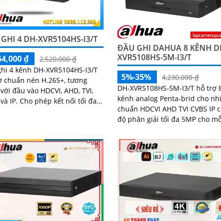
GHI 4 DH-XVR5104HS-I3/T
ĐẦU GHI DAHUA 8 KÊNH D
XVR5108HS-5M-I3/T
64,000 ₫
2,520,000 ₫
hi 4 kênh DH-XVR5104HS-I3/T
5%-35%
4,230,000 ₫
ợ chuẩn nén H.265+, tương
DH-XVR5108HS-5M-I3/T hỗ trợ 
 với đầu vào HDCVI, AHD, TVI,
kênh analog Penta-brid cho nh
hép kết nối tối đa 6
chuẩn HDCVI AHD TVI CVBS IP 
a IP 6MP và lưu trữ qua 1 ổ
độ phân giải tối đa 5MP cho mỗ
..
camera analog hoặc IP băng t
tới 64 Mbps nén H.265+ AI-Cod
lưu giữ chi tiết hình ảnh trong 
giảm dung lượng ổ cứng cần d