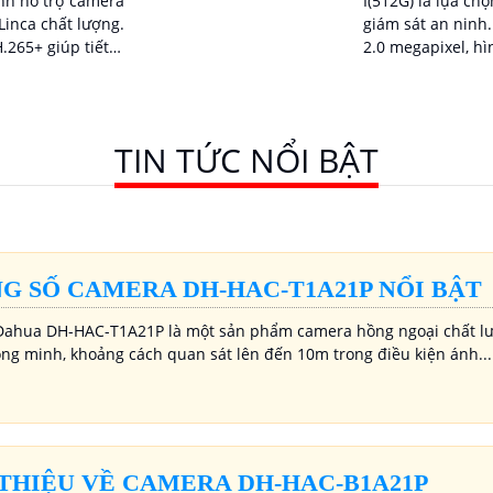
I(512G) là lựa chọ
giám sát an ninh. Với độ phân giả
Linca chất lượng.
2.0 megapixel, h
.265+ giúp tiết
thị sắc nét và ch
 lưu trữ giám sát
TIN TỨC NỔI BẬT
G SỐ CAMERA DH-HAC-T1A21P NỔI BẬT
ahua DH-HAC-T1A21P là một sản phẩm camera hồng ngoại chất lượ
ông minh, khoảng cách quan sát lên đến 10m trong điều kiện ánh...
 THIỆU VỀ CAMERA DH-HAC-B1A21P