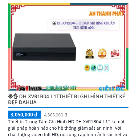
muốn tìm camera Dahua giá rẻ, bạn có thể tham khảo
trên các website thương mại điện tử hoặc tại các cửa
hàng điện tử.
Hy vọng rằng những thông tin trên sẽ giúp bạn chọn
lựa được Camera Dahua chính hãng, giá rẻ và chất
lượng. Nếu bạn có thêm câu hỏi hoặc cần tư vấn
thêm, đừng ngần ngại để lại Cung cấp cho công trình
biết.
🌟👌 DH-XVR1B04-I-1TTHIẾT BỊ GHI HÌNH THIẾT KẾ
ĐẸP DAHUA
3,050,000 ₫
4,365,000 ₫
Thiết bị Trung Tâm Ghi Hình HD DH-XVR1B04-I-1T là một
giải pháp hoàn hảo cho hệ thống giám sát an ninh. Với
'
chất lượng video full HD, nó cung cấp hình ảnh sắc nét và