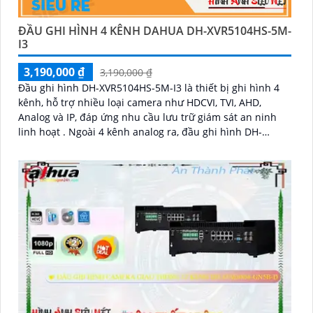
ĐẦU GHI HÌNH 4 KÊNH DAHUA DH-XVR5104HS-5M-
I3
3,190,000 ₫
3,190,000 ₫
Đầu ghi hình DH-XVR5104HS-5M-I3 là thiết bị ghi hình 4
kênh, hỗ trợ nhiều loại camera như HDCVI, TVI, AHD,
Analog và IP, đáp ứng nhu cầu lưu trữ giám sát an ninh
linh hoạt . Ngoài 4 kênh analog ra, đầu ghi hình DH-
XVR5104HS-5M-I3 còn giúp mở rộng thêm 2 kênh camera
IP hỗ trợ độ phân giải tối đa 6MP