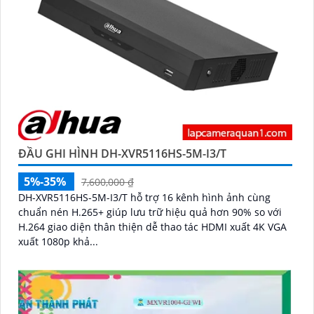
ĐẦU GHI HÌNH DH-XVR5116HS-5M-I3/T
5%-35%
7,600,000 ₫
DH-XVR5116HS-5M-I3/T hỗ trợ 16 kênh hình ảnh cùng
chuẩn nén H.265+ giúp lưu trữ hiệu quả hơn 90% so với
H.264 giao diện thân thiện dễ thao tác HDMI xuất 4K VGA
xuất 1080p khả...