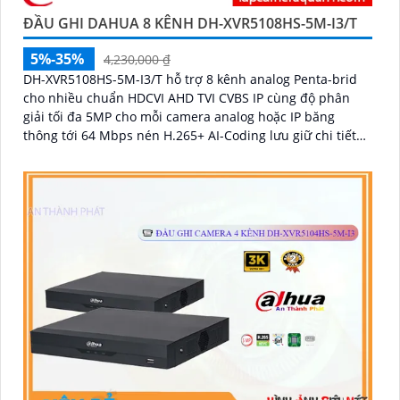
ĐẦU GHI DAHUA 8 KÊNH DH-XVR5108HS-5M-I3/T
5%-35%
4,230,000 ₫
DH-XVR5108HS-5M-I3/T hỗ trợ 8 kênh analog Penta-brid
cho nhiều chuẩn HDCVI AHD TVI CVBS IP cùng độ phân
giải tối đa 5MP cho mỗi camera analog hoặc IP băng
thông tới 64 Mbps nén H.265+ AI-Coding lưu giữ chi tiết
hình ảnh trong khi giảm dung lượng ổ cứng cần dùng