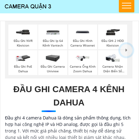
Đầu Ghi Hình
Đầu Ghi NVR
Đầu Ghi Ip 64
Đầu GHi 2 HDD
Camera Wisenet
Kbvision
Kênh Vantech
Kbvision
Đầu Ghi PoE
Đầu Ghi Camera
Camera Ống Kính
Camera Nhận
Dahua
Uniview
Zoom Dahua
Diện Biển Số
Dahua
ĐẦU GHI CAMERA 4 KÊNH
DAHUA
Đầu ghi 4 camera Dahua là dòng sản phẩm thông dụng, tích
hợp hai công nghệ IP và HD analog, được gọi là đầu ghi 5
trong 1. Với mức giá phải chăng, thiết bị này dễ dàng sử
dụng và kết nối với nhiều loại thiết bị giám sát khác nhau.