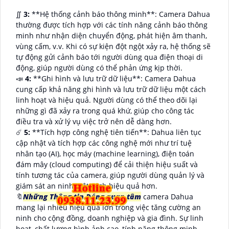
∬
3:
**Hệ thống cảnh báo thông minh**: Camera Dahua
thường được tích hợp với các tính năng cảnh báo thông
minh như nhận diện chuyển động, phát hiện âm thanh,
vùng cấm, v.v. Khi có sự kiện đột ngột xảy ra, hệ thống sẽ
tự động gửi cảnh báo tới người dùng qua điện thoại di
động, giúp người dùng có thể phản ứng kịp thời.
📣
4:
**Ghi hình và lưu trữ dữ liệu**: Camera Dahua
cung cấp khả năng ghi hình và lưu trữ dữ liệu một cách
linh hoạt và hiệu quả. Người dùng có thể theo dõi lại
những gì đã xảy ra trong quá khứ, giúp cho công tác
điều tra và xử lý vụ việc trở nên dễ dàng hơn.
☄️
5:
**Tích hợp công nghệ tiên tiến**: Dahua liên tục
cập nhật và tích hợp các công nghệ mới như trí tuệ
nhân tạo (AI), học máy (machine learning), điện toán
đám mây (cloud computing) để cải thiện hiệu suất và
tính tương tác của camera, giúp người dùng quản lý và
giám sát an ninh một cách hiệu quả hơn.
🔖
Những Thông tin Đáng quan tâm
camera Dahua
mang lại nhiều hiệu quả lớn trong việc tăng cường an
ninh cho cộng đồng, doanh nghiệp và gia đình. Sự linh
hoạt, chất lượng hình ảnh cao, tính năng thông minh