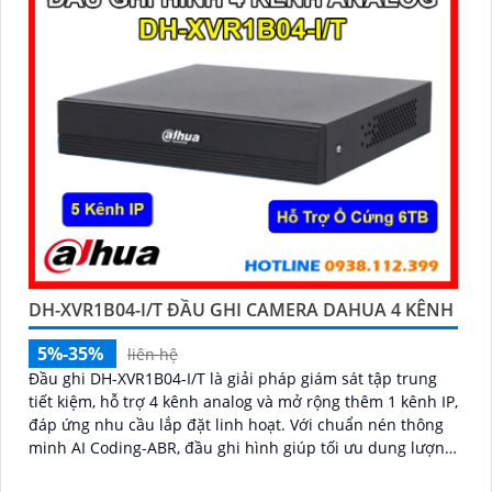
DH-XVR1B04-I/T ĐẦU GHI CAMERA DAHUA 4 KÊNH
5%-35%
liên hệ
Đầu ghi DH-XVR1B04-I/T là giải pháp giám sát tập trung
tiết kiệm, hỗ trợ 4 kênh analog và mở rộng thêm 1 kênh IP,
đáp ứng nhu cầu lắp đặt linh hoạt. Với chuẩn nén thông
minh AI Coding-ABR, đầu ghi hình giúp tối ưu dung lượng
lưu trữ mà vẫn đảm bảo chất lượng hình ảnh rõ nét