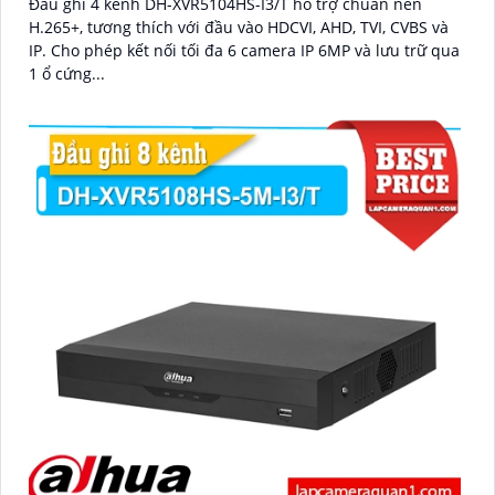
Đầu ghi 4 kênh DH-XVR5104HS-I3/T hỗ trợ chuẩn nén
H.265+, tương thích với đầu vào HDCVI, AHD, TVI, CVBS và
IP. Cho phép kết nối tối đa 6 camera IP 6MP và lưu trữ qua
1 ổ cứng...