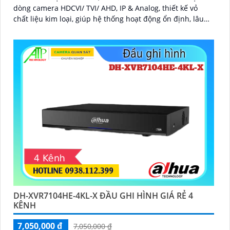
dòng camera HDCVI/ TVI/ AHD, IP & Analog, thiết kế vỏ
chất liệu kim loại, giúp hệ thống hoạt động ổn định, lâu
dài
DH-XVR7104HE-4KL-X ĐẦU GHI HÌNH GIÁ RẺ 4
KÊNH
7,050,000 ₫
7,050,000 ₫