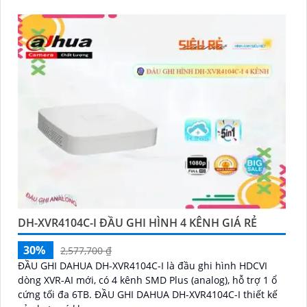
DH-XVR4104C-I ĐẦU GHI HÌNH 4 KÊNH GIÁ RẺ
30%
2,577,700 ₫
ĐẦU GHI DAHUA DH-XVR4104C-I là đầu ghi hình HDCVI
dòng XVR-AI mới, có 4 kênh SMD Plus (analog), hỗ trợ 1 ổ
cứng tối đa 6TB. ĐẦU GHI DAHUA DH-XVR4104C-I thiết kế