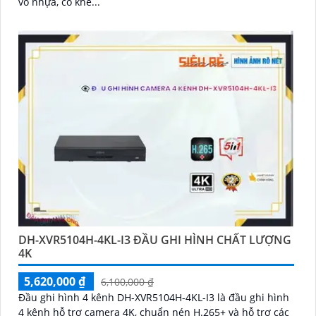
vỏ nhựa, có khe...
DH-XVR5104H-4KL-I3 ĐẦU GHI HÌNH CHẤT LƯỢNG
4K
5,620,000 ₫
6,100,000 ₫
Đầu ghi hình 4 kênh DH-XVR5104H-4KL-I3 là đầu ghi hình
4 kênh hỗ trợ camera 4K, chuẩn nén H.265+ và hỗ trợ các