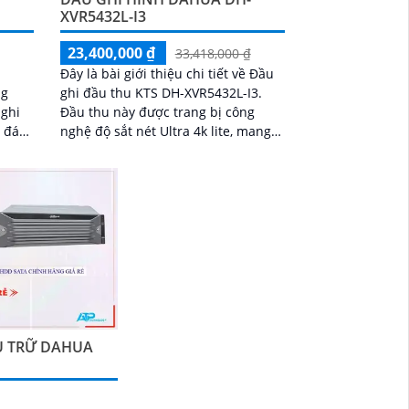
XVR5432L-I3
23,400,000 ₫
33,418,000 ₫
Đây là bài giới thiệu chi tiết về Đầu
ng
ghi đầu thu KTS DH-XVR5432L-I3.
Đầu thu này được trang bị công
y đáp
nghệ độ sắt nét Ultra 4k lite, mang
 bạn
đến hình ảnh sắc nét và chi tiết
ƯU TRỮ DAHUA