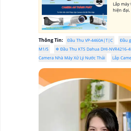
Lắp máy 
hiện đại
Thông Tin:
Đầu Thu VP-4460A|T|C
Đầu g
M1/S
✲ Đầu Thu KTS Dahua DHI-NVR4216-4
Camera Nhà Máy Xử Lý Nước Thải
Lắp Came