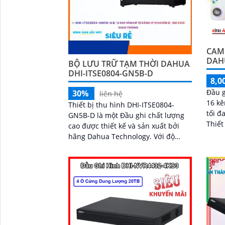
CAME
DAH
BỘ LƯU TRỮ TẠM THỜI DAHUA
DHI-ITSE0804-GN5B-D
8,0
Đầu g
30%
liên hệ
16 kê
Thiết bị thu hình DHI-ITSE0804-
tối đ
GN5B-D là một Đầu ghi chất lượng
Thiết
cao được thiết kế và sản xuất bởi
dung 
hãng Dahua Technology. Với độ
phân giải 8MP và công nghệ nén
video H
'