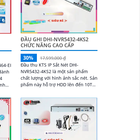
ĐẦU GHI DHI-NVR5432-4KS2
CHỨC NĂNG CAO CẤP
30%
17,599,000 ₫
Đầu thu KTS IP Sắt Nét DHI-
64-EI
NVR5432-4KS2 là một sản phẩm
 dành
chất lượng với hình ảnh sắc nét. Sản
phẩm này hỗ trợ HDD lên đến 10TB,
ảnh
cho phép lưu trữ nhiều dữ liệu hơn
ông