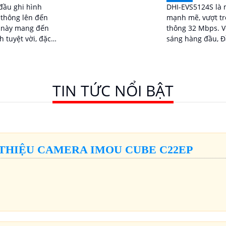
đầu ghi hình
DHI-EVS5124S là 
thông lên đến
mạnh mẽ, vượt tr
thông 32 Mbps. Với công nghệ thiếu
 tuyệt vời, đặc
sáng hàng đầu, Đ
kiện ánh sáng yếu
phép bạn ghi lại 
lượng sắc nét lê
TIN TỨC NỔI BẬT
 THIỆU CAMERA IMOU CUBE C22EP