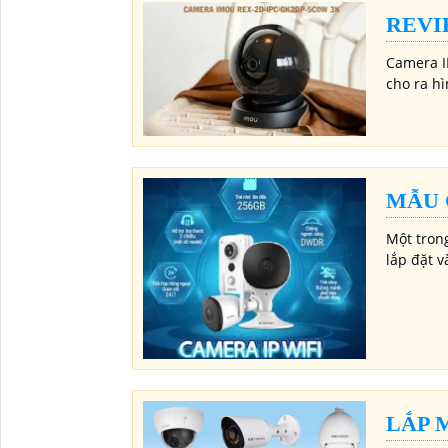
REVI
Camera I
cho ra hì
MẪU 
Một tron
lắp đặt v
LẮP 