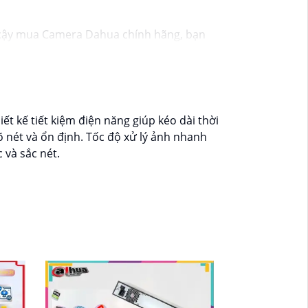
cậy mua Camera Dahua chính hãng, bạn
 thể thay đổi tùy vào model và chức năng
ới độ phân giải cao, tính năng thông minh
g mại điện tử hoặc tại các cửa hàng điện
t lượng. Nếu bạn có thêm câu hỏi hoặc cần
t kế tiết kiệm điện năng giúp kéo dài thời
õ nét và ổn định. Tốc độ xử lý ảnh nhanh
 và sắc nét.