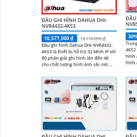
ĐẦU
ĐẦU GHI HÌNH DAHUA DHI-
NVR
NVR4432-4KS3
30
10,577,000 ₫
15,110,000 ₫
Trun
Đầu ghi hình Dahua DHI-NVR4432-
4KS2 
4KS3 là thiết bị hỗ trợ 32 kênh IP với
hình 
độ phân giải ghi hình lên đến 4K
hình ản
cho chất lượng hình ảnh sắc nét.
hợp c
Được trang bị băng thông lớn hỗ trợ
hình 
AI, chuẩn nén H
bị kh
ĐẦU GHI HÌNH DAHUA DHI-
ĐẦU