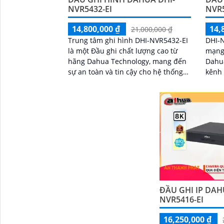
NVR5432-EI
NVR5
14,800,000 ₫
14,
21,000,000 ₫
Trung tâm ghi hình DHI-NVR5432-EI
DHI-N
là một Đầu ghi chất lượng cao từ
mạng
hãng Dahua Technology, mang đến
Dahua. Với khả năng g
sự an toàn và tin cậy cho hệ thống
kênh 
giám sát. Với khả năng ghi hình 32
12MP,
kênh và...
lưu t
vời
ĐẦU GHI IP DAH
NVR5416-EI
16,250,000 ₫