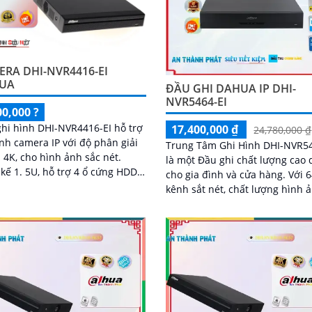
RA DHI-NVR4416-EI
UA
ĐẦU GHI DAHUA IP DHI-
NVR5464-EI
00,000 ?
hi hình DHI-NVR4416-EI hỗ trợ
17,400,000 ₫
24,780,000 ₫
nh camera IP với độ phân giải
Trung Tâm Ghi Hình DHI-NVR54
a 4K, cho hình ảnh sắc nét.
là một Đầu ghi chất lượng cao
 kế 1. 5U, hỗ trợ 4 ổ cứng HDD,
cho gia đình và cửa hàng. Với 64
lượng lưu trữ lớn
kênh sắt nét, chất lượng hình 
sắt nét, Đầu ghi này sử dụng c
nghệ IP để dễ dàng kết nối