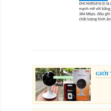
DHI-NVR5416-EI là 
mạnh mẽ với băng 
384 Mbps. Đầu ghi này mang đến
chất lượng hình ảnh
biệt là trong điều 
GIỚI