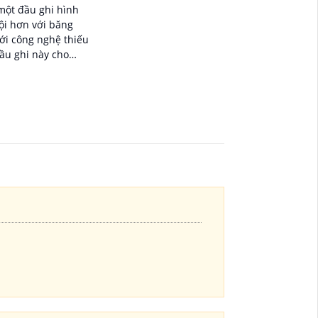
một đầu ghi hình
ội hơn với băng
ầu ghi này cho
các hình ảnh chất
n đến 32 MP