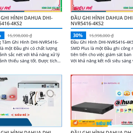
 GHI HÌNH DAHUA DHI-
ĐẦU GHI HÌNH DAHUA DHI
5416-4KS2
NVR5416-4KS2
%
30%
15,998,000 ₫
15,998,000 ₫
g Tâm Ghi Hình DHI-NVR5416-
Đầu Ghi Hình DHI-NVR5416-4K
là một Đầu ghi có chất lượng
SMD Plus là một Đầu ghi công
ảnh sắc nét với khả năng xử lý
tiên tiến cho việc giám sát ban
h thiếu sáng tốt. Được tích
Với khả năng kết nối siêu sáng 
ông nghệ ONVIF, trung tâm ghi
đẹp thông qua công nghệ IP, Đ
này tương thích với nhiều thiết
ghi này...
ác nhau
 GHI HÌNH DAHUA DHI-
ĐẦU GHI HÌNH DAHUA DH-