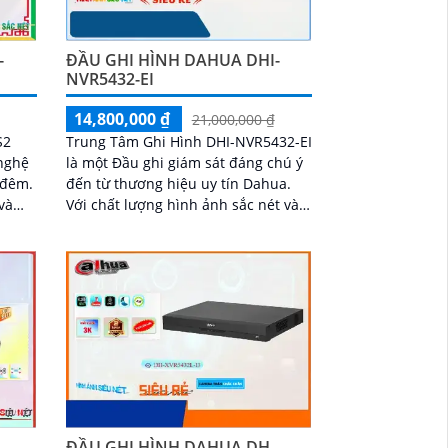
-
ĐẦU GHI HÌNH DAHUA DHI-
NVR5432-EI
14,800,000 ₫
21,000,000 ₫
S2
Trung Tâm Ghi Hình DHI-NVR5432-EI
 nghệ
là một Đầu ghi giám sát đáng chú ý
 đêm.
đến từ thương hiệu uy tín Dahua.
và
Với chất lượng hình ảnh sắc nét và
ầu
khả năng xem ban đêm, bạn sẽ
không bỏ lỡ bất kỳ chi tiết nào
ĐẦU GHI HÌNH DAHUA DH-