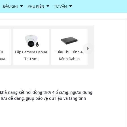
ĐẦU GHI
PHỤ KIỆN
TƯ VẤN
Lắp Camera Dahua
 8
Đầu Thu Hình 4
Thu Âm
hua
Kênh Dahua
 khả năng kết nối đồng thời 4 ổ cứng, người dùng
lưu dễ dàng, giúp bảo vệ dữ liệu và tăng tính