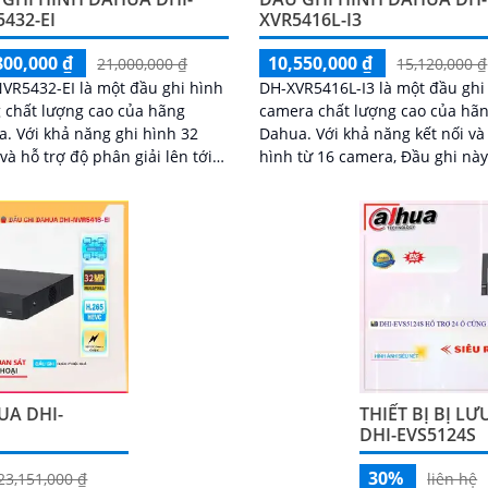
432-EI
XVR5416L-I3
800,000 ₫
10,550,000 ₫
21,000,000 ₫
15,120,000 ₫
VR5432-EI là một đầu ghi hình
DH-XVR5416L-I3 là một đầu ghi
 chất lượng cao của hãng
camera chất lượng cao của hã
hi hình 32
Dahua. Với khả năng kết nối và ghi
và hỗ trợ độ phân giải lên tới
hình từ 16 camera, Đầu ghi nà
 Đầu ghi giúp bạn quan sát và
ứng mọi nhu cầu giám sát của
rữ hình ảnh chất lượng tuyệt
UA DHI-
THIẾT BỊ BỊ L
DHI-EVS5124S
30%
23,151,000 ₫
liên hệ