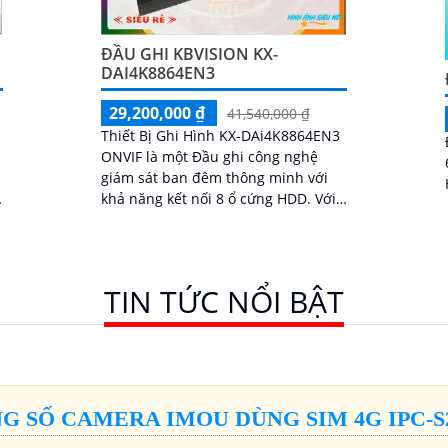
ĐẦU GHI KBVISION KX-
DAI4K8864EN3
29,200,000 ₫
41,540,000 ₫
Thiết Bị Ghi Hình KX-DAi4K8864EN3
ONVIF là một Đầu ghi công nghệ
giám sát ban đêm thông minh với
khả năng kết nối 8 ổ cứng HDD. Với
thiết kế dạng box tinh tế, đây là một
đầu ghi 64 kênh với công nghệ
chính hãng IP dễ dàng kết nối
TIN TỨC NỔI BẬT
G SỐ CAMERA IMOU DÙNG SIM 4G IPC-S