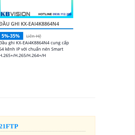
ĐẦU GHI KX-EAI4K8864N4
5%-35%
Liên Hệ
Đầu ghi KX-EAi4K8864N4 cung cấp
64 kênh IP với chuẩn nén Smart
H.265+/H.265/H.264+/H
21FTP