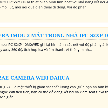
OU IPC-S21FTP là thiết bị an ninh linh hoạt với khả năng kết nối 
 mọi lúc, mọi nơi qua điện thoại di động. Với độ phân...
RA IMOU 2 MẮT TRONG NHÀ IPC-S2XP-
mou IPC-S2XP-10M0WED ghi lại hình ảnh sắc nét với độ phân giải l
 xoay 360 độ, tích hợp loa và âm thanh, AI thông minh...
2AE CAMERA WIFI DAHUA
H,H2AE là một thiết bị giám sát chất lượng cao, giúp bạn an tâm kh
nghệ Wifi tiên tiến, bạn có thể dễ dàng kết nối và kiểm soát từ xa
 đơn giản