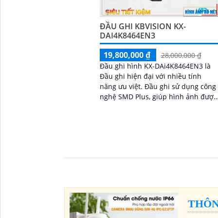
ĐẦU GHI KBVISION KX-
DAI4K8464EN3
19,800,000 ₫
28,000,000 ₫
Đầu ghi hình KX-DAi4K8464EN3 là
Đầu ghi hiện đại với nhiều tính
năng ưu việt. Đầu ghi sử dụng công
nghệ SMD Plus, giúp hình ảnh được
tái tạo rõ nét và sống động hơn
'
THÔN