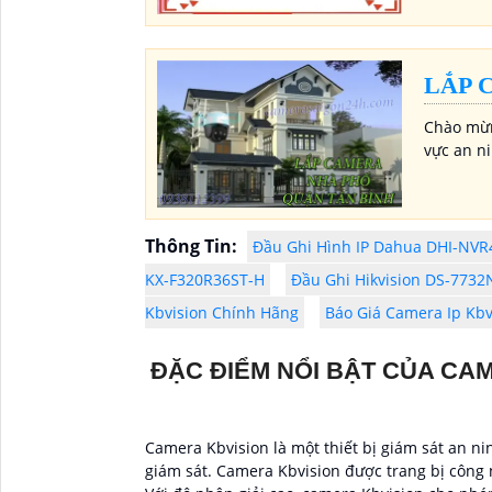
LẮP 
Chào mừn
vực an ni
Thông Tin:
Đầu Ghi Hình IP Dahua DHI-NV
KX-F320R36ST-H
Đầu Ghi Hikvision DS-7732
Kbvision Chính Hãng
Báo Giá Camera Ip Kbv
ĐẶC ĐIỂM NỔI BẬT CỦA CA
Camera Kbvision là một thiết bị giám sát an ni
giám sát. Camera Kbvision được trang bị công 