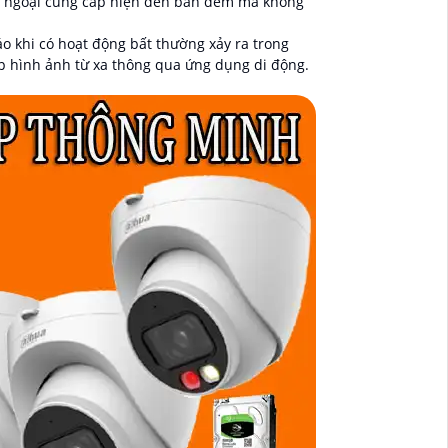
ng ngoại cung cấp hiện đèn ban đêm mà không
 khi có hoạt động bất thường xảy ra trong
p hình ảnh từ xa thông qua ứng dụng di động.