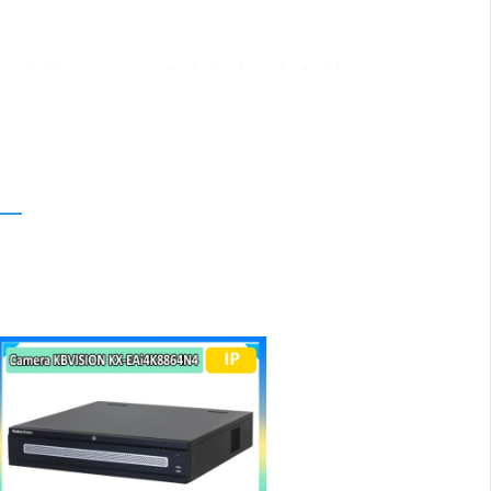
háp phù hợp trong ngữ cảnh của một đại lý
ể nhận ưu đãi đặc biệt và được tư vấn về
ể được hỗ trợ tốt nhất từ đội ngũ chuyên
ãy đến với chúng tôi để trải nghiệm dịch vụ
i bán hàng của bạn. Nếu có bất kỳ yêu cầu