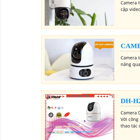
Camera IM
cập video
CAME
Camera I
năng quay
DH-H
Camera D
Với công 
thao tác