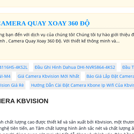
CAMERA QUAY XOAY 360 ĐỘ
g bạn đến với dịch vụ của chúng tôi! Chúng tôi tự hào giới thiệu
nh , Camera Quay Xoay 360 Độ. Với thiết kế thông minh và...
R4116HS-4KS2L
Đầu Ghi Hình Dahua DHI-NVR5864-4KS2
Đầu T
NI-M4
Giá Camera Kbvision Mới Nhất
Báo Giá Lắp Đặt Camera
ision Giá Rè
Hướng Dẫn Cài Đặt Camera Kbone Ip Wifi Của Kbvi
MERA KBVISION
nh chất lượng cao được thiết kế và sản xuất bởi Kbvision, một thươn
nghệ tiên tiến, an Tâm chất lượng hình ảnh sắc nét và chất lượng 