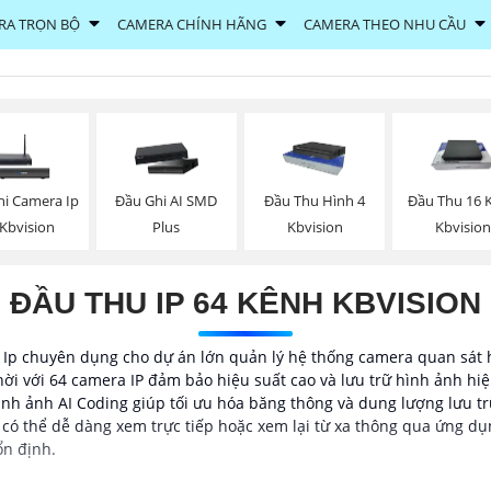
RA TRỌN BỘ
CAMERA CHÍNH HÃNG
CAMERA THEO NHU CẦU
hi Camera Ip
Đầu Ghi AI SMD
Đầu Thu Hình 4
Đầu Thu 16 
 Kbvision
Plus
Kbvision
Kbvision
ĐẦU THU IP 64 KÊNH KBVISION
i Ip chuyên dụng cho dự án lớn quản lý hệ thống camera quan sát 
hời với 64 camera IP đảm bảo hiệu suất cao và lưu trữ hình ảnh hi
nh ảnh AI Coding giúp tối ưu hóa băng thông và dung lượng lưu trữ
ó thể dễ dàng xem trực tiếp hoặc xem lại từ xa thông qua ứng dụ
ổn định.