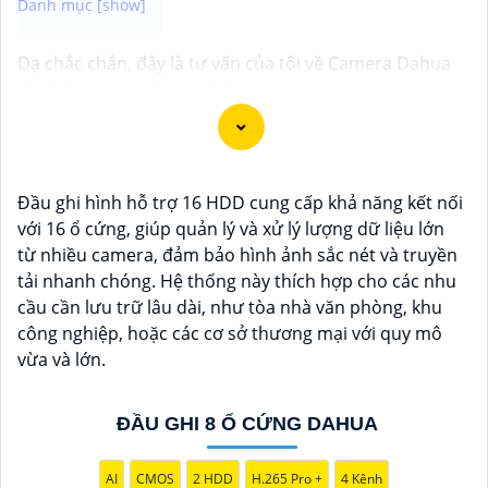
Dạ chắc chắn, đây là tư vấn của tôi về Camera Dahua
chính hãng giá rẻ và chất lượng:
1:
Camera Dahua là một thương hiệu nổi tiếng về sản
phẩm an ninh và giám sát.⚒
2:
Để Hoàn toàn tin cậy
mua Camera Dahua chính hãng, bạn nên mua từ các
cửa hàng uy tín hoặc các đại lý chính thức của
Đầu ghi hình hỗ trợ 16 HDD cung cấp khả năng kết nối
Dahua.☄️
3:
Mức giá của Camera Dahua có thể thay
với 16 ổ cứng, giúp quản lý và xử lý lượng dữ liệu lớn
đổi tùy vào model và chức năng của camera. Bạn nên
từ nhiều camera, đảm bảo hình ảnh sắc nét và truyền
tìm hiểu kỹ trước khi đầu tư.🎖️
4:
Chất lượng của
tải nhanh chóng. Hệ thống này thích hợp cho các nhu
Camera Dahua được đánh giá cao với độ phân giải
cầu cần lưu trữ lâu dài, như tòa nhà văn phòng, khu
cao, tính năng thông minh và độ tin cậy.💖
5:
Nếu bạn
công nghiệp, hoặc các cơ sở thương mại với quy mô
muốn tìm camera Dahua giá rẻ, bạn có thể tham khảo
vừa và lớn.
trên các website thương mại điện tử hoặc tại các cửa
hàng điện tử.
ĐẦU GHI 8 Ổ CỨNG DAHUA
Hy vọng rằng những thông tin trên sẽ giúp bạn chọn
lựa được Camera Dahua chính hãng, giá rẻ và chất
lượng. Nếu bạn có thêm câu hỏi hoặc cần tư vấn
AI
CMOS
2 HDD
H.265 Pro +
4 Kênh