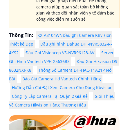
là một giải pháp hiệu quả. Hệ thống
camera giúp quan sát toàn bộ không
gian và theo dõi nhân viên y tế đảm bảo
công việc diễn ra suôn sẻ
Thông Tin:
KX-A8104WNĐầu ghi Camera KBvision
Thiết kế Đẹp
Đầu ghi hình Dahua DHI-NVR5832-R-
4KS2
Đầu Ghi Visioncop VS-NVR96128-AV
Server
Ghi Hình Vantech VPH-25636RS
Đầu Ghi Hikvision DS-
8632NXI-K8
Thông Số Camera DH-HAC-T1A21P Nổi
Bật
Báo Giá Camera Hd Vantech Chính Hãng
Hường Dẫn Cài Đặt Xem Camera Cho Dòng Kbvision
Công Ty Lắp Camera Tại Quận 2 Giá Rẻ
Giới Thiệu
Về Camera Hikvision Hàng Thương Hiệu