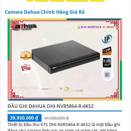
thêm, đừng ngần ngại để lại Cung cấp cho công trình
Camera Dahua Chính Hãng Giá Rẻ
biết.
'
ĐẦU GHI DAHUA DHI-NVR5864-R-4KS2
39,930,000 ₫
41,500,000 ₫
Thiết bị Đầu thu KTS DHI-NVR5864-R-4KS2 là một Đầu ghi
đáng chú ý trong lĩnh vực an ninh và giám sát. Với băng