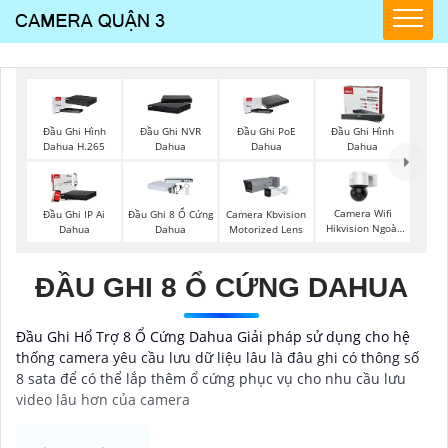
Đầu Ghi Hình
Đầu Ghi NVR
Đầu Ghi PoE
Đầu Ghi Hình
Dahua H.265
Dahua
Dahua
Dahua
Camera Wifi
Đầu Ghi IP Ai
Đầu Ghi 8 Ổ Cứng
Camera Kbvision
Hikvision Ngoài
Dahua
Dahua
Motorized Lens
Trời 360
ĐẦU GHI 8 Ổ CỨNG DAHUA
Đầu Ghi Hổ Trợ 8 Ổ Cứng Dahua Giải pháp sử dụng cho hệ
thống camera yêu cầu lưu dữ liệu lâu là đâu ghi có thông số
8 sata để có thể lắp thêm ổ cứng phục vụ cho nhu cầu lưu
video lâu hơn của camera