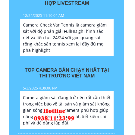
HỢP LIVESTREAM
12/24/2025 11:10:04 AM
Camera Check Var Tennis là camera giám
sát với độ phân giải FullHD ghi hình sắc
nét và liên tục 24/24 với góc quang sát
rộng khác sân tennis xem lại đầy đủ mọi
pha highlight
TOP CAMERA BÁN CHẠY NHẤT TẠI
THỊ TRƯỜNG VIỆT NAM
5/3/2025 4:39:06 PM
Camera giám sát đang trở nên rất cần thiết
trong việc bảo vệ tài sản và giám sát không
gian sống. Lựa chọn camera phù hợp giúp
nâng cao hiệu quả quan sát, tiết kiệm chi
phí và dễ dàng lắp đặt.