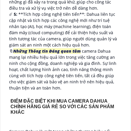
những gì đã xảy ra trong quá khứ, giúp cho công tác
điều tra và xử lý vụ việc trở nên dễ dàng hơn.
☄️
5:
**Tích hợp công nghệ tiên tiến**: Dahua liên tục
cập nhật và tích hợp các công nghệ mới như trí tuệ
nhân tạo (AI), học máy (machine learning), điện toán
đám mây (cloud computing) để cải thiện hiệu suất và
tính tương tác của camera, giúp người dùng quản lý và
giám sát an ninh một cách hiệu quả hơn.
🔖
Những Thông tin Đáng quan tâm
camera Dahua
mang lại nhiều hiệu quả lớn trong việc tăng cường an
ninh cho cộng đồng, doanh nghiệp và gia đình. Sự linh
hoạt, chất lượng hình ảnh cao, tính năng thông minh
cùng với tích hợp công nghệ tiên tiến, tất cả đều giúp
cho việc giám sát và bảo vệ an ninh trở nên hiệu quả,
thuận tiện và an toàn hơn.
ĐIỂM ĐẶC BIỆT KHI MUA CAMERA DAHUA
CHÍNH HÃNG GIÁ RẺ SO VỚI CÁC SẢN PHẨM
KHÁC