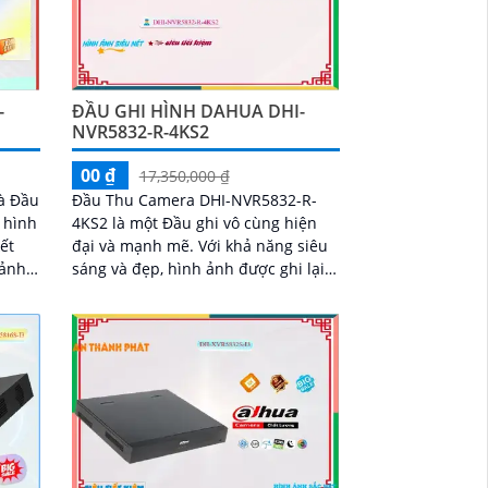
-
ĐẦU GHI HÌNH DAHUA DHI-
NVR5832-R-4KS2
00 ₫
17,350,000 ₫
là Đầu
Đầu Thu Camera DHI-NVR5832-R-
i hình
4KS2 là một Đầu ghi vô cùng hiện
đại và mạnh mẽ. Với khả năng siêu
 ảnh
sáng và đẹp, hình ảnh được ghi lại
sắc nét cho cả ngày lẫn đêm