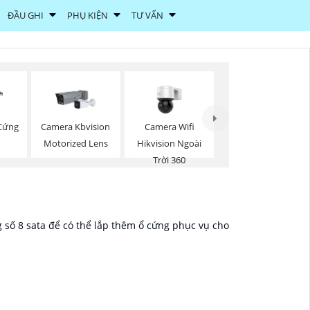
ĐẦU GHI
PHỤ KIỆN
TƯ VẤN
Camera Wifi
 Cứng
Camera Kbvision
Hikvision Ngoài
Motorized Lens
Trời 360
 số 8 sata để có thể lắp thêm ổ cứng phục vụ cho