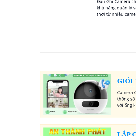
Đầu Ghi Camera ch
khả năng quản lý v
thời từ nhiều camera
độ phân giải cao v
lớn, nó cho phép 
sát và ghi lại hình
tốt
GIỚI
Camera C
thông số 
với ống 
LẮP 