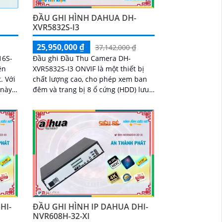
ĐẦU GHI HÌNH DAHUA DH-
XVR5832S-I3
25,950,000 ₫
37,142,000 ₫
Đầu ghi Đầu Thu Camera DH-
16S-
XVR5832S-I3 ONVIF là một thiết bị
ên
chất lượng cao, cho phép xem ban
ới
đêm và trang bị 8 ổ cứng (HDD) lưu
 này
trữ dữ liệu. Với thiết kế mỹ thuật
ất
tinh tế, Đầu Ghi 32 kênh AHD CVI TVI
mera
BCS là lựa chọn hoàn hảo cho hệ
thống giám sát
HI-
ĐẦU GHI HÌNH IP DAHUA DHI-
NVR608H-32-XI