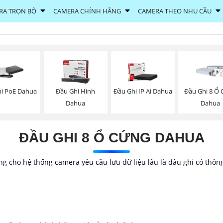
RA TRỌN BỘ
CAMERA CHÍNH HÃNG
CAMERA THEO NHU CẦU
i PoE Dahua
Đầu Ghi Hình
Đầu Ghi IP Ai Dahua
Đầu Ghi 8 Ổ
Dahua
Dahua
ĐẦU GHI 8 Ổ CỨNG DAHUA
 cho hệ thống camera yêu cầu lưu dữ liệu lâu là đâu ghi có thông