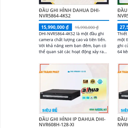
ĐẦU GHI HÌNH DAHUA DHI-
ĐẦU
NVR5864-4KS2
NVR5
15,990,000 ₫
27,
15,990,000 ₫
DHI-NVR5864-4KS2 là một đầu ghi
Thiết
camera chất lượng cao và tiên tiến.
một t
Với khả năng xem ban đêm, bạn có
ghi c
thể quan sát các hoạt động xảy ra
64 kê
trong phạm vi của camera ngay cả
cấp 
khi làm việc trong điều kiện ánh
lý và
sáng yếu
ĐẦU GHI HÌNH IP DAHUA DHI-
ĐẦU 
NVR608H-128-XI
NVR6