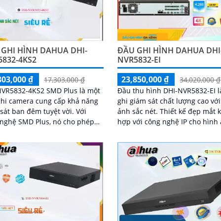
 GHI HÌNH DAHUA DHI-
ĐẦU GHI HÌNH DAHUA DHI
5832-4KS2
NVR5832-EI
303,000 ₫
23,850,000 ₫
17,303,000 ₫
34,020,000 ₫
NVR5832-4KS2 SMD Plus là một
Đầu thu hình DHI-NVR5832-EI 
ghi camera cung cấp khả năng
ghi giám sát chất lượng cao vớ
sát ban đêm tuyệt vời. Với
ảnh sắc nét. Thiết kế đẹp mắt kết
nghệ SMD Plus, nó cho phép
hợp với công nghệ IP cho hình
 dạng chuyển động tự động và
rõ nét và chất lượng
n đoán thông minh