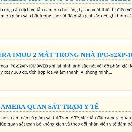
 cung cấp dịch vụ lắp camera cho công ty sản xuất thiết bị điện vớ
amera giám sát chất lượng cao với độ phân giải sắc nét, ghi hình c
RA IMOU 2 MẮT TRONG NHÀ IPC-S2XP-
mou IPC-S2XP-10M0WED ghi lại hình ảnh sắc nét với độ phân giải l
 xoay 360 độ, tích hợp loa và âm thanh, AI thông minh...
CAMERA QUAN SÁT TRẠM Y TẾ
ao sự an toàn và giám sát tại Trạm Y Tế, việc lắp đặt camera quan
iúp quan sát toàn bộ không gian và theo dõi nhân viên y tế đảm bả