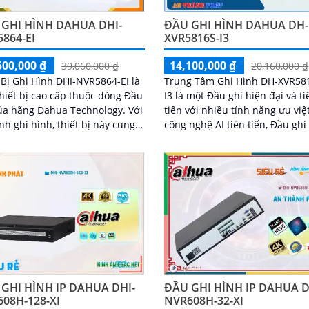
 GHI HÌNH DAHUA DHI-
ĐẦU GHI HÌNH DAHUA DH-
864-EI
XVR5816S-I3
500,000 ₫
14,100,000 ₫
39,060,000 ₫
20,160,000 ₫
 Bị Ghi Hình DHI-NVR5864-EI là
Trung Tâm Ghi Hình DH-XVR58
hiết bị cao cấp thuộc dòng Đầu
I3 là một Đầu ghi hiện đại và ti
ủa hãng Dahua Technology. Với
tiến với nhiều tính năng ưu việt. V
nh ghi hình, thiết bị này cung
công nghệ AI tiên tiến, Đầu ghi
cho người dùng khả năng quản
mang lại khả năng ghi hình ch
 giám sát an ninh tối đa
lượng cao và hỗ trợ thêm 8 Ca
IP
GHI HÌNH IP DAHUA DHI-
ĐẦU GHI HÌNH IP DAHUA D
08H-128-XI
NVR608H-32-XI