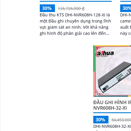
30%
30
126,726,000 ₫
Đầu thu KTS DHI-NVR608H-128-XI là
DHI-N
một Đầu ghi chuyên dụng trong lĩnh
camer
vực giám sát an ninh. Với khả năng
xuất bởi
ghi hình độ phân giải cao lên đến
này c
12MP, Đầu ghi này cho phép người
đồng 
dùng theo dõi và ghi lại mọi diễn
biến trong khu vực được giám sát
ĐẦU GHI HÌNH I
NVR608H-32-XI
30%
84,450,00
DHI-NVR608H-32-XI 