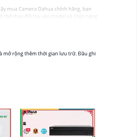
cậy mua Camera Dahua chính hãng, bạn
 thể thay đổi tùy vào model và chức năng
ới độ phân giải cao, tính năng thông minh
g mại điện tử hoặc tại các cửa hàng điện
t lượng. Nếu bạn có thêm câu hỏi hoặc cần
à mở rộng thêm thời gian lưu trữ. Đầu ghi