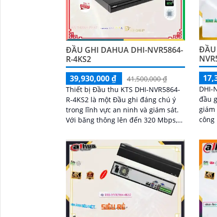
ĐẦU
ĐẦU GHI DAHUA DHI-NVR5864-
NVR
R-4KS2
17,
39,930,000 ₫
41,500,000 ₫
'
DHI-
Thiết bị Đầu thu KTS DHI-NVR5864-
đầu 
R-4KS2 là một Đầu ghi đáng chú ý
giám 
trong lĩnh vực an ninh và giám sát.
công 
Với băng thông lên đến 320 Mbps,
nhận
nó cho phép xem và ghi lại hình ảnh
chuẩ
một cách rõ ràng và chi tiết hơn bao
giờ hết