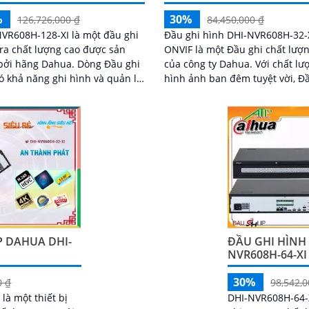
%
30%
126,726,000 ₫
84,450,000 ₫
VR608H-128-XI là một đầu ghi
Đầu ghi hình DHI-NVR608H-32-
a chất lượng cao được sản
ONVIF là một Đầu ghi chất lượ
 hãng Dahua. Dòng Đầu ghi
của công ty Dahua. Với chất lượng
ó khả năng ghi hình và quản lý
hình ảnh ban đêm tuyệt vời, Đ
thời tới 128 kênh camera
này cho phép bạn giám sát hi
trong mọi điều kiện ánh sáng
P DAHUA DHI-
ĐẦU GHI HÌNH 
NVR608H-64-XI
30%
0 ₫
98,542,0
là một thiết bị
DHI-NVR608H-64-