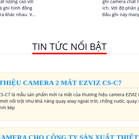
ất lượng cao với
ghi camera chất l
à ghi hình đồng
ích. Với độ phân giải lên đến 32 MP,
 khác nhau. Với
Đầu ghi này man
à khả năng lưu trữ
nét và chi tiết
người dùng giám
 ảnh chất lượng
TIN TỨC NỔI BẬT
 THIỆU CAMERA 2 MẮT EZVIZ CS-C7
S-C7 là mẫu sản phẩm mới ra mắt của thương hiệu camera EZVIZ 
mới nổi trội như khả năng quay xoay ngoài trời, chống nước, quay 
kính kép
CAMERA CHO CÔNG TY SẢN XUẤT THIẾT 