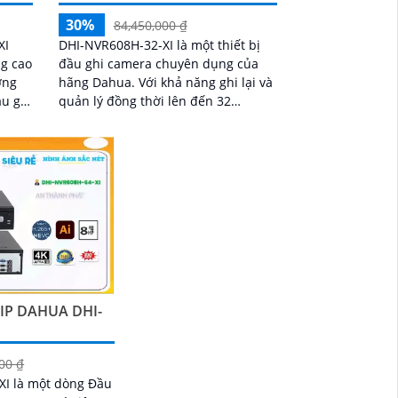
30%
84,450,000 ₫
XI
DHI-NVR608H-32-XI là một thiết bị
ng cao
đầu ghi camera chuyên dụng của
hãng Dahua. Với khả năng ghi lại và
ầu ghi
quản lý đồng thời lên đến 32
ệu quả
camera, DHI-NVR608H-32-XI là lựa
chọn tuyệt vời cho hệ thống giám
sát an ninh
IP DAHUA DHI-
00 ₫
XI là một dòng Đầu