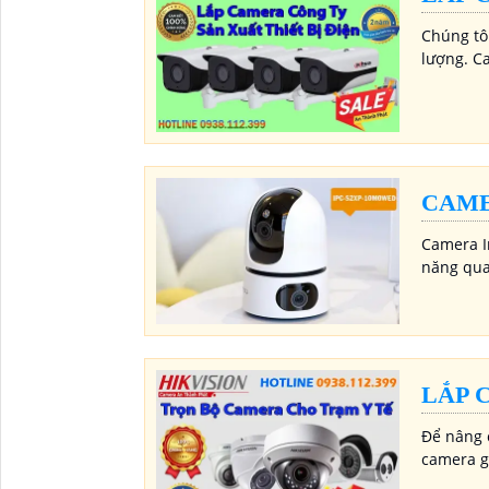
Chúng tôi
lượng. C
CAME
Camera I
năng quay
LẮP 
Để nâng c
camera g