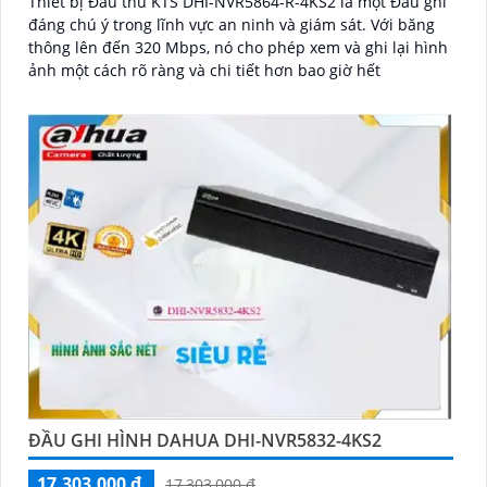
Thiết bị Đầu thu KTS DHI-NVR5864-R-4KS2 là một Đầu ghi
đáng chú ý trong lĩnh vực an ninh và giám sát. Với băng
thông lên đến 320 Mbps, nó cho phép xem và ghi lại hình
ảnh một cách rõ ràng và chi tiết hơn bao giờ hết
ĐẦU GHI HÌNH DAHUA DHI-NVR5832-4KS2
17,303,000 ₫
17,303,000 ₫