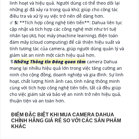
linh hoạt và hiệu quả. Người dùng có thể theo dõi lại
những gì đã xảy ra trong quá khứ, giúp cho công tác
điều tra và xử lý vụ việc trở nên dễ dàng hơn.
☄️
5:
**Tích hợp công nghệ tiên tiến**: Dahua liên tục
cập nhật và tích hợp các công nghệ mới như trí tuệ
nhân tạo (AI), học máy (machine learning), điện toán
đám mây (cloud computing) để cải thiện hiệu suất và
tính tương tác của camera, giúp người dùng quản lý và
giám sát an ninh một cách hiệu quả hơn.
🔖
Những Thông tin Đáng quan tâm
camera Dahua
mang lại nhiều hiệu quả lớn trong việc tăng cường an
ninh cho cộng đồng, doanh nghiệp và gia đình. Sự linh
hoạt, chất lượng hình ảnh cao, tính năng thông minh
cùng với tích hợp công nghệ tiên tiến, tất cả đều giúp
cho việc giám sát và bảo vệ an ninh trở nên hiệu quả,
thuận tiện và an toàn hơn.
ĐIỂM ĐẶC BIỆT KHI MUA CAMERA DAHUA
CHÍNH HÃNG GIÁ RẺ SO VỚI CÁC SẢN PHẨM
KHÁC