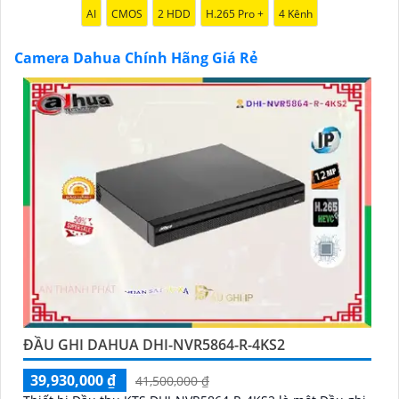
thêm, đừng ngần ngại để lại Cung cấp cho công trình
AI
CMOS
2 HDD
H.265 Pro +
4 Kênh
biết.
Camera Dahua Chính Hãng Giá Rẻ
'
ĐẦU GHI DAHUA DHI-NVR5864-R-4KS2
39,930,000 ₫
41,500,000 ₫