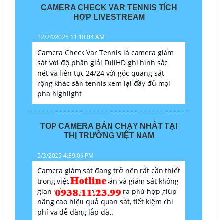
CAMERA CHECK VAR TENNIS TÍCH
HỢP LIVESTREAM
12/24/2025 11:10:04 AM
Camera Check Var Tennis là camera giám
sát với độ phân giải FullHD ghi hình sắc
nét và liên tục 24/24 với góc quang sát
rộng khác sân tennis xem lại đầy đủ mọi
pha highlight
TOP CAMERA BÁN CHẠY NHẤT TẠI
THỊ TRƯỜNG VIỆT NAM
5/3/2025 4:39:06 PM
Camera giám sát đang trở nên rất cần thiết
trong việc bảo vệ tài sản và giám sát không
gian sống. Lựa chọn camera phù hợp giúp
nâng cao hiệu quả quan sát, tiết kiệm chi
phí và dễ dàng lắp đặt.