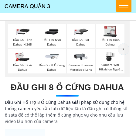
Đầu Ghi Hình
Đầu Ghi NVR
Đầu Ghi PoE
Đầu Ghi Hình
Dahua H.265
Dahua
Dahua
Dahua
Camera Wifi
Đầu Ghi IP Ai
Đầu Ghi 8 Ổ Cứng
Camera Kbvision
Hikvision Ngoài
Dahua
Dahua
Motorized Lens
Trời 360
ĐẦU GHI 8 Ổ CỨNG DAHUA
Đầu Ghi Hổ Trợ 8 Ổ Cứng Dahua Giải pháp sử dụng cho hệ
thống camera yêu cầu lưu dữ liệu lâu là đâu ghi có thông số
8 sata để có thể lắp thêm ổ cứng phục vụ cho nhu cầu lưu
video lâu hơn của camera