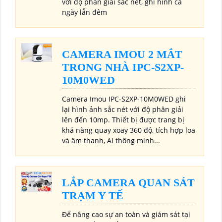
với độ phân giải sắc nét, ghi hình cả
ngày lẫn đêm
CAMERA IMOU 2 MẮT
TRONG NHÀ IPC-S2XP-
10M0WED
Camera Imou IPC-S2XP-10M0WED ghi
lại hình ảnh sắc nét với độ phân giải
lên đến 10mp. Thiết bị được trang bị
khả năng quay xoay 360 độ, tích hợp loa
và âm thanh, AI thông minh...
LẮP CAMERA QUAN SÁT
TRẠM Y TẾ
Để nâng cao sự an toàn và giám sát tại