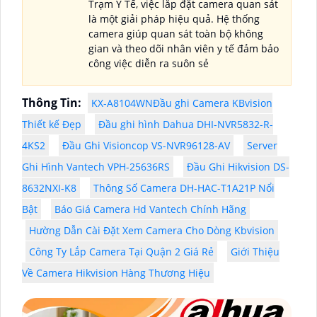
Trạm Y Tế, việc lắp đặt camera quan sát
là một giải pháp hiệu quả. Hệ thống
camera giúp quan sát toàn bộ không
gian và theo dõi nhân viên y tế đảm bảo
công việc diễn ra suôn sẻ
Thông Tin:
KX-A8104WNĐầu ghi Camera KBvision
Thiết kế Đẹp
Đầu ghi hình Dahua DHI-NVR5832-R-
4KS2
Đầu Ghi Visioncop VS-NVR96128-AV
Server
Ghi Hình Vantech VPH-25636RS
Đầu Ghi Hikvision DS-
8632NXI-K8
Thông Số Camera DH-HAC-T1A21P Nổi
Bật
Báo Giá Camera Hd Vantech Chính Hãng
Hường Dẫn Cài Đặt Xem Camera Cho Dòng Kbvision
Công Ty Lắp Camera Tại Quận 2 Giá Rẻ
Giới Thiệu
Về Camera Hikvision Hàng Thương Hiệu