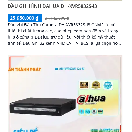
ĐẦU GHI HÌNH DAHUA DH-XVR5832S-I3
25,950,000 ₫
37,142,000 ₫
Đầu ghi Đầu Thu Camera DH-XVR5832S-I3 ONVIF là một
thiết bị chất lượng cao, cho phép xem ban đêm và trang
bị 8 ổ cứng (HDD) lưu trữ dữ liệu. Với thiết kế mỹ thuật
tinh tế, Đầu Ghi 32 kênh AHD CVI TVI BCS là lựa chọn hoàn
hảo cho hệ thống giám sát