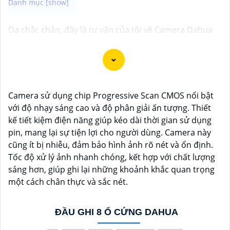
Dạ chắc chắn, đây là tư vấn của tôi về Camera Dahua
chính hãng giá rẻ và chất lượng:
1:
Camera Dahua là một thương hiệu nổi tiếng về sản
phẩm an ninh và giám sát.⚒
2:
Để Hoàn toàn tin cậy
mua Camera Dahua chính hãng, bạn nên mua từ các
cửa hàng uy tín hoặc các đại lý chính thức của
Camera sử dụng chip Progressive Scan CMOS nổi bật
Dahua.☄️
3:
Mức giá của Camera Dahua có thể thay
với độ nhạy sáng cao và độ phân giải ấn tượng. Thiết
đổi tùy vào model và chức năng của camera. Bạn nên
kế tiết kiệm điện năng giúp kéo dài thời gian sử dụng
tìm hiểu kỹ trước khi đầu tư.🎖️
4:
Chất lượng của
pin, mang lại sự tiện lợi cho người dùng. Camera này
Camera Dahua được đánh giá cao với độ phân giải
cũng ít bị nhiễu, đảm bảo hình ảnh rõ nét và ổn định.
cao, tính năng thông minh và độ tin cậy.💖
5:
Nếu bạn
Tốc độ xử lý ảnh nhanh chóng, kết hợp với chất lượng
muốn tìm camera Dahua giá rẻ, bạn có thể tham khảo
sáng hơn, giúp ghi lại những khoảnh khắc quan trọng
trên các website thương mại điện tử hoặc tại các cửa
một cách chân thực và sắc nét.
hàng điện tử.
Hy vọng rằng những thông tin trên sẽ giúp bạn chọn
ĐẦU GHI 8 Ổ CỨNG DAHUA
lựa được Camera Dahua chính hãng, giá rẻ và chất
lượng. Nếu bạn có thêm câu hỏi hoặc cần tư vấn