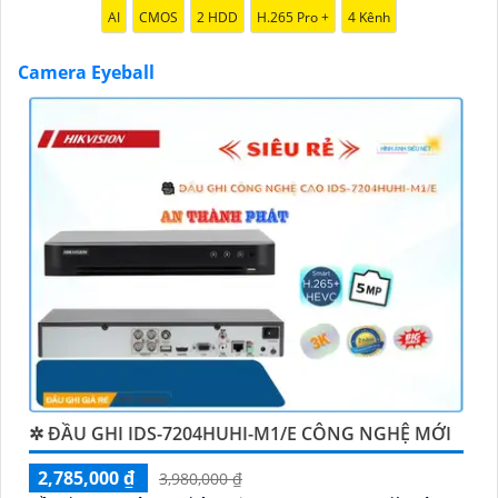
AI
CMOS
2 HDD
H.265 Pro +
4 Kênh
'
Camera Eyeball
✲ ĐẦU GHI IDS-7204HUHI-M1/E CÔNG NGHỆ MỚI
2,785,000 ₫
3,980,000 ₫