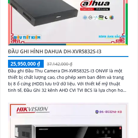
ĐẦU GHI HÌNH DAHUA DH-XVR5832S-I3
25,950,000 ₫
37,142,000 ₫
Đầu ghi Đầu Thu Camera DH-XVR5832S-I3 ONVIF là một
thiết bị chất lượng cao, cho phép xem ban đêm và trang
bị 8 ổ cứng (HDD) lưu trữ dữ liệu. Với thiết kế mỹ thuật
tinh tế, Đầu Ghi 32 kênh AHD CVI TVI BCS là lựa chọn hoàn
hảo cho hệ thống giám sát