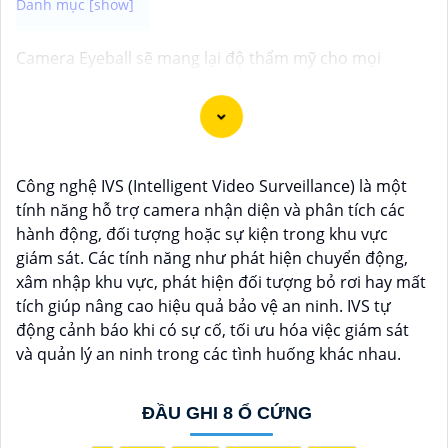
Camera Eyeball sẽ mang lại độ thẩm mỹ cho mọi
không gian của bạn với thiết kế hình bán cầu nhỏ gọn.
Bên cạnh đó, Camera Eyeball còn giúp bạn nhận dạng
được rõ ràng các chi tiết cũng như hoạt động tại khu
vực giám sát một cách dễ dàng với hình ảnh giám sát
sắc nét độ phân giải cao. Sau đây là một số camera
Công nghệ IVS (Intelligent Video Surveillance) là một
chất lượng đề xuất dành cho bạn
tính năng hỗ trợ camera nhận diện và phân tích các
hành động, đối tượng hoặc sự kiện trong khu vực
giám sát. Các tính năng như phát hiện chuyển động,
xâm nhập khu vực, phát hiện đối tượng bỏ rơi hay mất
tích giúp nâng cao hiệu quả bảo vệ an ninh. IVS tự
động cảnh báo khi có sự cố, tối ưu hóa việc giám sát
và quản lý an ninh trong các tình huống khác nhau.
ĐẦU GHI 8 Ổ CỨNG