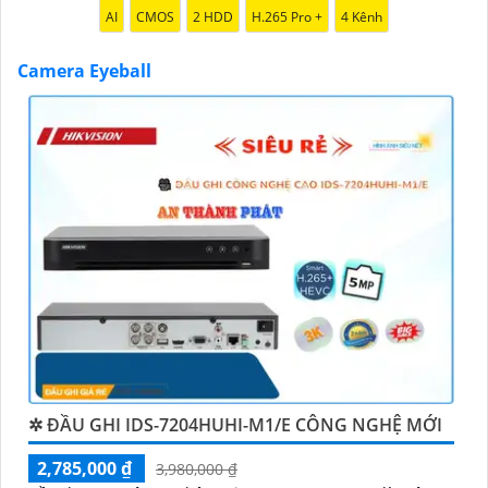
AI
CMOS
2 HDD
H.265 Pro +
4 Kênh
'
Camera Eyeball
✲ ĐẦU GHI IDS-7204HUHI-M1/E CÔNG NGHỆ MỚI
2,785,000 ₫
3,980,000 ₫