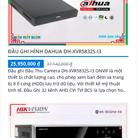
ĐẦU GHI HÌNH DAHUA DH-XVR5832S-I3
25,950,000 ₫
37,142,000 ₫
Đầu ghi Đầu Thu Camera DH-XVR5832S-I3 ONVIF là một
thiết bị chất lượng cao, cho phép xem ban đêm và trang
bị 8 ổ cứng (HDD) lưu trữ dữ liệu. Với thiết kế mỹ thuật
tinh tế, Đầu Ghi 32 kênh AHD CVI TVI BCS là lựa chọn hoàn
hảo cho hệ thống giám sát