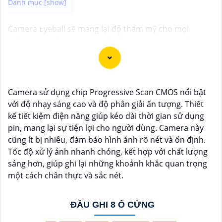
Camera Eyeball sẽ mang lại độ thẩm mỹ cho mọi
không gian của bạn với thiết kế hình bán cầu nhỏ gọn.
Bên cạnh đó, Camera Eyeball còn giúp bạn nhận dạng
được rõ ràng các chi tiết cũng như hoạt động tại khu
vực giám sát một cách dễ dàng với hình ảnh giám sát
sắc nét độ phân giải cao. Sau đây là một số camera
Camera sử dụng chip Progressive Scan CMOS nổi bật
chất lượng đề xuất dành cho bạn
với độ nhạy sáng cao và độ phân giải ấn tượng. Thiết
kế tiết kiệm điện năng giúp kéo dài thời gian sử dụng
pin, mang lại sự tiện lợi cho người dùng. Camera này
cũng ít bị nhiễu, đảm bảo hình ảnh rõ nét và ổn định.
Tốc độ xử lý ảnh nhanh chóng, kết hợp với chất lượng
sáng hơn, giúp ghi lại những khoảnh khắc quan trọng
một cách chân thực và sắc nét.
ĐẦU GHI 8 Ổ CỨNG