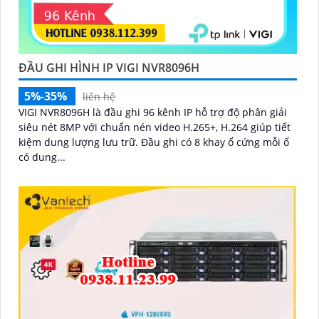
ĐẦU GHI HÌNH IP VIGI NVR8096H
5%-35%
liên hệ
VIGI NVR8096H là đầu ghi 96 kênh IP hỗ trợ độ phân giải
siêu nét 8MP với chuẩn nén video H.265+, H.264 giúp tiết
kiệm dung lượng lưu trữ. Đầu ghi có 8 khay ổ cứng mỗi ổ
có dung...