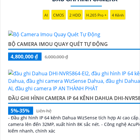
AI
CMOS
2 HDD
H.265 Pro +
4 Kênh
BỘ CAMERA IMOU QUAY QUÉT TỰ ĐỘNG
4,800,000 ₫
6,000,000 ₫
ĐẦU GHI HÌNH CAMERA IP 64 KÊNH DAHUA DHI-NVR58
5%-35%
Liên hệ
- Đầu ghi hình IP 64 kênh Dahua WizSense tích hợp AI cao cấp. 
camera lên đến 32MP, xuất hình 8K sắc nét. - Công nghệ AcuPi
kiếm nhanh, chính xác