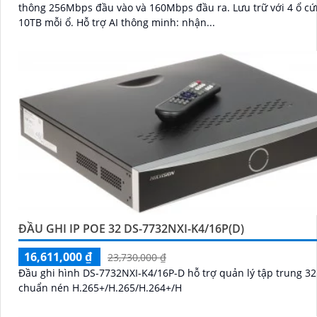
thông 256Mbps đầu vào và 160Mbps đầu ra. Lưu trữ với 4 ổ cứng tối đa
10TB mỗi ổ. Hỗ trợ AI thông minh: nhận...
ĐẦU GHI IP POE 32 DS-7732NXI-K4/16P(D)
16,611,000 ₫
23,730,000 ₫
Đầu ghi hình DS-7732NXI-K4/16P-D hỗ trợ quản lý tập trung 32
chuẩn nén H.265+/H.265/H.264+/H