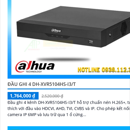
ĐẦU GHI 4 DH-XVR5104HS-I3/T
1,764,000 ₫
2,520,000 ₫
Đầu ghi 4 kênh DH-XVR5104HS-I3/T hỗ trợ chuẩn nén H.265+, 
thích với đầu vào HDCVI, AHD, TVI, CVBS và IP. Cho phép kết nối tối đa 6
camera IP 6MP và lưu trữ qua 1 ổ cứng...