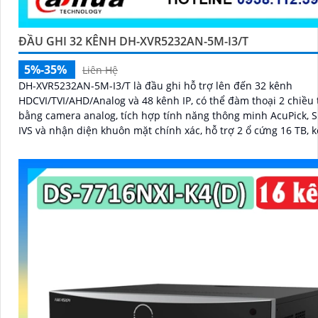
ĐẦU GHI 32 KÊNH DH-XVR5232AN-5M-I3/T
5%-35%
Liên Hệ
DH-XVR5232AN-5M-I3/T là đầu ghi hỗ trợ lên đến 32 kênh
HDCVI/TVI/AHD/Analog và 48 kênh IP, có thể đàm thoại 2 chiều 
bằng camera analog, tích hợp tính năng thông minh AcuPick, 
IVS và nhận diện khuôn mặt chính xác, hỗ trợ 2 ổ cứng 16 TB, k
xem camera dễ dàng