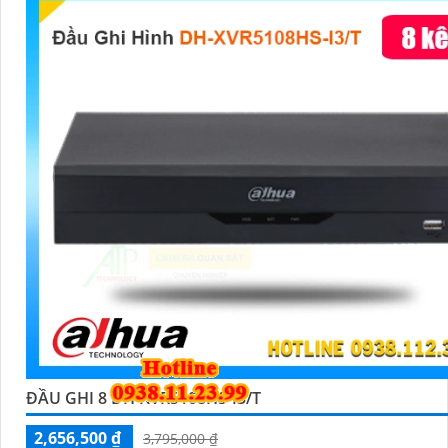
ĐẦU GHI 8 DH-XVR5108HS-I3/T
2,656,500 ₫
3,795,000 ₫