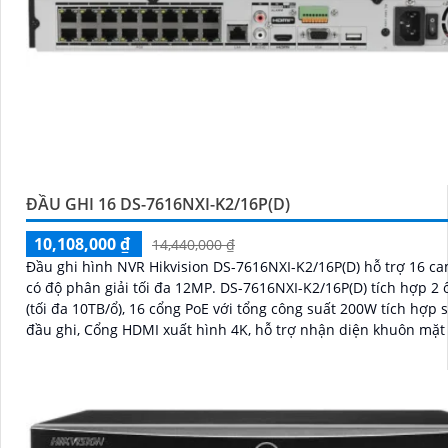
ĐẦU GHI 16 DS-7616NXI-K2/16P(D)
10,108,000 ₫
14,440,000 ₫
Đầu ghi hình NVR Hikvision DS-7616NXI-K2/16P(D) hỗ trợ 16 ca
có độ phân giải tối đa 12MP. DS-7616NXI-K2/16P(D) tích hợp 2 ổ cứng
(tối đa 10TB/ổ), 16 cổng PoE với tổng công suất 200W tích hợp 
đầu ghi, Cổng HDMI xuất hình 4K, hỗ trợ nhận diện khuôn mặt
hiện chuyển động thông minh