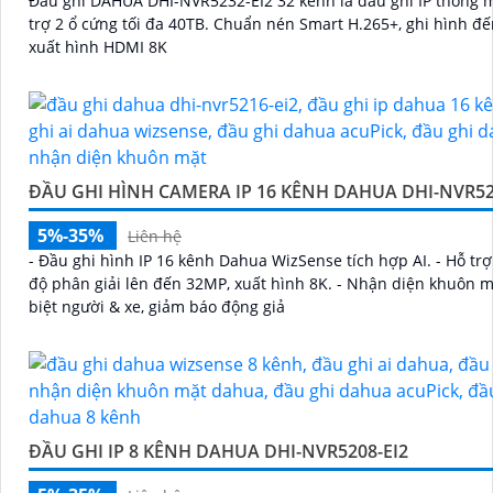
Đầu ghi DAHUA DHI-NVR5232-EI2 32 kênh là đầu ghi IP thông 
trợ 2 ổ cứng tối đa 40TB. Chuẩn nén Smart H.265+, ghi hình đ
xuất hình HDMI 8K
ĐẦU GHI HÌNH CAMERA IP 16 KÊNH DAHUA DHI-NVR52
5%-35%
Liên hệ
- Đầu ghi hình IP 16 kênh Dahua WizSense tích hợp AI. - Hỗ tr
độ phân giải lên đến 32MP, xuất hình 8K. - Nhận diện khuôn m
biệt người & xe, giảm báo động giả
ĐẦU GHI IP 8 KÊNH DAHUA DHI-NVR5208-EI2