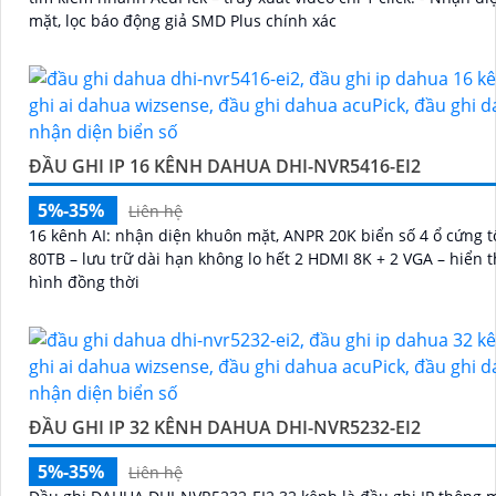
mặt, lọc báo động giả SMD Plus chính xác
ĐẦU GHI IP 16 KÊNH DAHUA DHI-NVR5416-EI2
5%-35%
Liên hệ
16 kênh AI: nhận diện khuôn mặt, ANPR 20K biển số 4 ổ cứng t
80TB – lưu trữ dài hạn không lo hết 2 HDMI 8K + 2 VGA – hiển 
hình đồng thời
ĐẦU GHI IP 32 KÊNH DAHUA DHI-NVR5232-EI2
5%-35%
Liên hệ