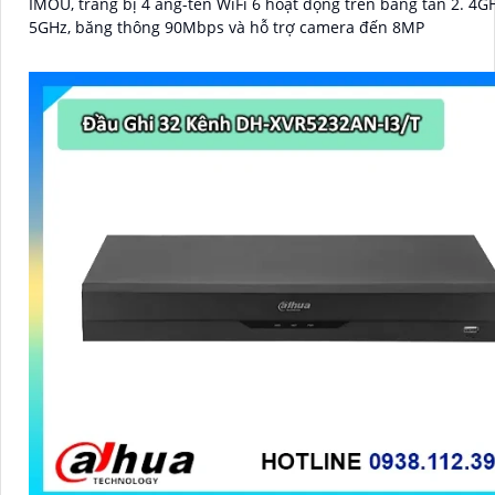
IMOU, trang bị 4 ăng-ten WiFi 6 hoạt động trên băng tần 2. 4G
5GHz, băng thông 90Mbps và hỗ trợ camera đến 8MP