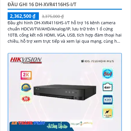
ĐẦU GHI 16 DH-XVR4116HS-I/T
2,362,500 ₫
3,375,000 ₫
Đầu ghi hình DH-XVR4116HS-I/T hỗ trợ 16 kênh camera
chuẩn HDCVI/TVI/AHD/Analog/IP, lưu trữ trên 1 ổ cứng
10TB, cổng kết nối HDMI, VGA, USB, tích hợp đàm thoại hai
chiều, hỗ trợ xem trực tiếp và xem lại qua mạng, cùng hỗ
trợ điều khiển quay quét 3D thông minh.