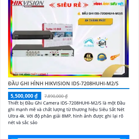
ĐẦU GHI HÌNH HIKVISION IDS-7208HUHI-M2/S
5,500,000 ₫
7,890,000 ₫
Thiết bị Đầu Ghi Camera IDS-7208HUHI-M2/S là một Đầu
ghi mạnh mẽ và chất lượng từ thương hiệu Siêu Sắt Nét
Ultra 4k. Với độ phân giải 8MP, hình ảnh được ghi lại rõ
nét và sắc sảo