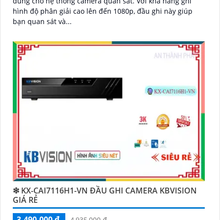
dùng cho hệ thống camera quan sát. Với khả năng ghi
hình độ phân giải cao lên đến 1080p, đầu ghi này giúp
'
bạn quan sát và...
❇ KX-CAI7116H1-VN ĐẦU GHI CAMERA KBVISION
GIÁ RẺ
3,490,000 ₫
4,935,000 ₫