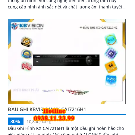
thống an ninh. Với công nghệ tiên tiến, trung tâm này
cung cấp hình ảnh sắc nét và chất lượng âm thanh tuyệt
vời
ĐẦU GHI KBVISION KX-CAI7216H1
30%
10,800,000 ₫
Đầu Ghi Hình KX-CAi7216H1 là một Đầu ghi hoàn hảo cho
việc giám sát an ninh. Với công nghệ AI ONVIF, đầu ghi