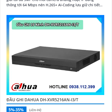
thông tới 64 Mbps nén H.265+ AI-Coding lưu giữ chi tiết
hình ảnh trong khi giảm dung lượng ổ cứng cần dùng
ĐẦU GHI DAHUA DH-XVR5216AN-I3/T
5%-35%
Liên Hệ