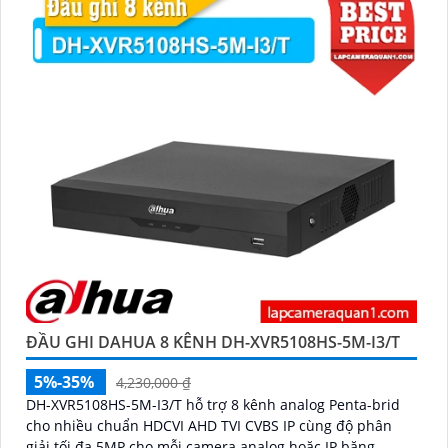
ĐẦU GHI DAHUA 8 KÊNH DH-XVR5108HS-5M-I3/T
5%-35%
4,230,000 ₫
DH-XVR5108HS-5M-I3/T hỗ trợ 8 kênh analog Penta-brid
cho nhiều chuẩn HDCVI AHD TVI CVBS IP cùng độ phân
giải tối đa 5MP cho mỗi camera analog hoặc IP băng