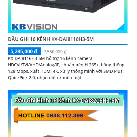
ĐẦU GHI 16 KÊNH KX-DAI8116H3-5M
5,285,000 ₫
7,550,000 ₫
KX-DAi8116H3-5M hỗ trợ 16 kênh camera
HDCVI/TVI/AHD/Analog/IP, chuẩn nén H.265+, băng thông
128 Mbps, xuất HDMI 4K, xử lý thông minh với SMD Plus,
QuickPick 2.0, nhận diện khuôn mặt