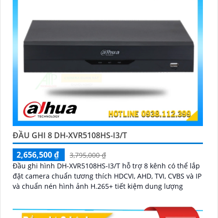
ĐẦU GHI 8 DH-XVR5108HS-I3/T
2,656,500 ₫
3,795,000 ₫
Đầu ghi hình DH-XVR5108HS-I3/T hỗ trợ 8 kênh có thể lắp
đặt camera chuẩn tương thích HDCVI, AHD, TVI, CVBS và IP
và chuẩn nén hình ảnh H.265+ tiết kiệm dung lượng