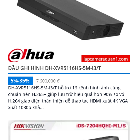
ĐẦU GHI HÌNH DH-XVR5116HS-5M-I3/T
5%-35%
7,600,000 ₫
DH-XVR5116HS-5M-I3/T hỗ trợ 16 kênh hình ảnh cùng
chuẩn nén H.265+ giúp lưu trữ hiệu quả hơn 90% so với
H.264 giao diện thân thiện dễ thao tác HDMI xuất 4K VGA
xuất 1080p khả...