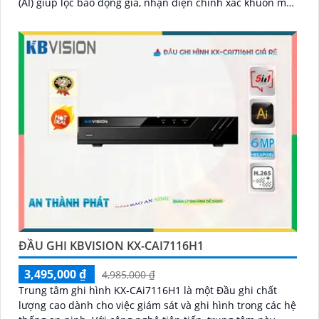
(AI) giúp lọc báo động giả, nhận diện chính xác khuôn mặt
và phương tiện, giúp người dùng dễ dàng tìm kiếm dữ
liệu nhanh chóng
ĐẦU GHI KBVISION KX-CAI7116H1
3,495,000 ₫
4,985,000 ₫
Trung tâm ghi hình KX-CAi7116H1 là một Đầu ghi chất
lượng cao dành cho việc giám sát và ghi hình trong các hệ