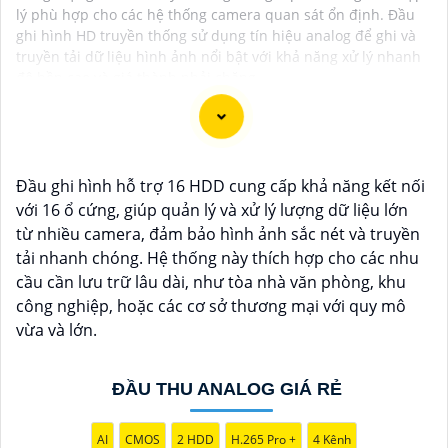
lý phù hợp cho các hệ thống camera quan sát ổn định. Đầu
ghi hình HD truyền thống sử dụng tín hiệu analog để ghi và
truyền tải dữ liệu hình ảnh nổi bật với khả năng xử lý nhanh
độ bền cao và giá thành phải chăng.
Chắc chắn! Dưới đây là một số tư vấn và giới thiệu về
Đầu ghi hình hỗ trợ 16 HDD cung cấp khả năng kết nối
Camera Giá Rẻ Thiết Bị An Ninh Chính Hãng mà bạn có
với 16 ổ cứng, giúp quản lý và xử lý lượng dữ liệu lớn
thể xem xét:
từ nhiều camera, đảm bảo hình ảnh sắc nét và truyền
1:
**Camera IP Wifi Ezviz C6CN**: - Camera IP PTZ
tải nhanh chóng. Hệ thống này thích hợp cho các nhu
xoay 360 độ, góc quay rộng. - Độ phân giải Full HD
cầu cần lưu trữ lâu dài, như tòa nhà văn phòng, khu
1080p. - Hỗ trợ kết nối không dây WiFi. - Tích hợp công
công nghiệp, hoặc các cơ sở thương mại với quy mô
nghệ hồng ngoại thông minh. - Phù hợp để theo dõi
vừa và lớn.
khoảng cách xa.
📽
2:
**Camera Hikvision DS-2CD1021-I**: - Camera IP
ĐẦU THU ANALOG GIÁ RẺ
công nghệ H.265+ tiết kiệm băng thông. - Độ phân giải
2MP (1920x1080). - Hỗ trợ chống ngược sáng kỹ thuật
AI
CMOS
2 HDD
H.265 Pro +
4 Kênh
số. - Thiết kế vỏ nhựa chống va đập. - Hồng ngoại ban