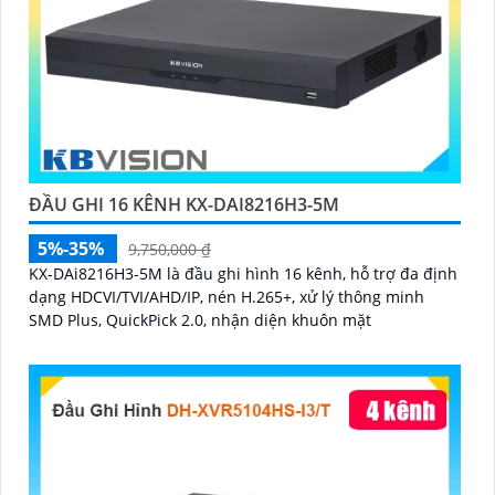
ĐẦU GHI 16 KÊNH KX-DAI8216H3-5M
5%-35%
9,750,000 ₫
KX-DAi8216H3-5M là đầu ghi hình 16 kênh, hỗ trợ đa định
dạng HDCVI/TVI/AHD/IP, nén H.265+, xử lý thông minh
SMD Plus, QuickPick 2.0, nhận diện khuôn mặt