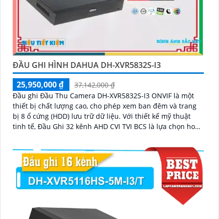
ĐẦU GHI HÌNH DAHUA DH-XVR5832S-I3
25,950,000 ₫
37,142,000 ₫
Đầu ghi Đầu Thu Camera DH-XVR5832S-I3 ONVIF là một
thiết bị chất lượng cao, cho phép xem ban đêm và trang
bị 8 ổ cứng (HDD) lưu trữ dữ liệu. Với thiết kế mỹ thuật
tinh tế, Đầu Ghi 32 kênh AHD CVI TVI BCS là lựa chọn hoàn
hảo cho hệ thống giám sát