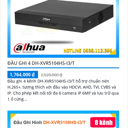
ĐẦU GHI 4 DH-XVR5104HS-I3/T
1,764,000 ₫
2,520,000 ₫
Đầu ghi 4 kênh DH-XVR5104HS-I3/T hỗ trợ chuẩn nén
H.265+, tương thích với đầu vào HDCVI, AHD, TVI, CVBS và
IP. Cho phép kết nối tối đa 6 camera IP 6MP và lưu trữ qua
1 ổ cứng...