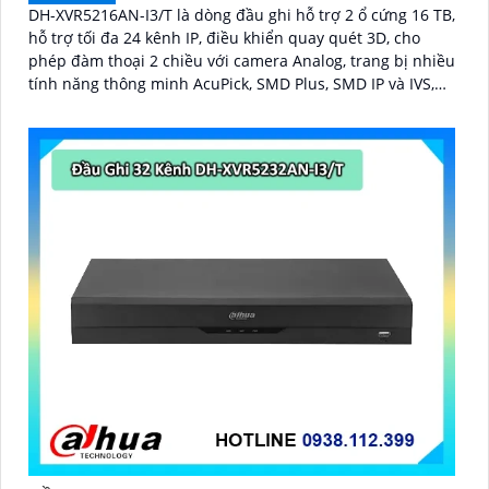
DH-XVR5216AN-I3/T là dòng đầu ghi hỗ trợ 2 ổ cứng 16 TB,
hỗ trợ tối đa 24 kênh IP, điều khiển quay quét 3D, cho
phép đàm thoại 2 chiều với camera Analog, trang bị nhiều
tính năng thông minh AcuPick, SMD Plus, SMD IP và IVS,
hỗ trợ phát hiện và nhận diện khuôn mặt, tối ưu giám sát
và báo động giả