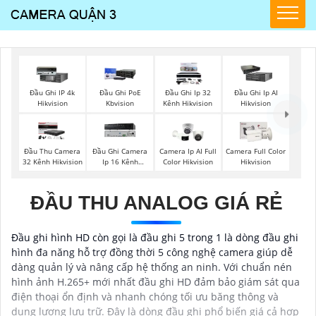
Đầu Ghi IP 4k
Đầu Ghi PoE
Đầu Ghi Ip 32
Đầu Ghi Ip AI
Hikvision
Kbvision
Kênh Hikvision
Hikvision
Đầu Thu Camera
Đầu Ghi Camera
Camera Ip AI Full
Camera Full Color
32 Kênh Hikvision
Ip 16 Kênh
Color Hikvision
Hikvision
Hikvision
ĐẦU THU ANALOG GIÁ RẺ
Đầu ghi hình HD còn gọi là đầu ghi 5 trong 1 là dòng đầu ghi
hình đa năng hỗ trợ đồng thời 5 công nghệ camera giúp dễ
dàng quản lý và nâng cấp hệ thống an ninh. Với chuẩn nén
hình ảnh H.265+ mới nhất đầu ghi HD đảm bảo giám sát qua
điện thoại ổn định và nhanh chóng tối ưu băng thông và
dung lượng lưu trữ. Đây là dòng đầu ghi phổ biến giá cả hợp