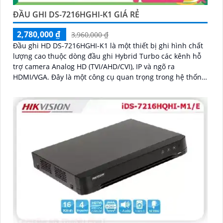
ĐẦU GHI DS-7216HGHI-K1 GIÁ RẺ
2,780,000 ₫
3,960,000 ₫
Đầu ghi HD DS-7216HGHI-K1 là một thiết bị ghi hình chất
lượng cao thuộc dòng đầu ghi Hybrid Turbo các kênh hỗ
trợ camera Analog HD (TVI/AHD/CVI), IP và ngõ ra
HDMI/VGA. Đây là một công cụ quan trọng trong hệ thống
giám sát video