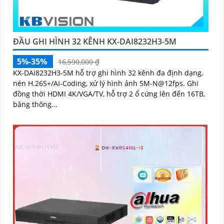
ĐẦU GHI HÌNH 32 KÊNH KX-DAI8232H3-5M
5%-35%
16,590,000 ₫
KX-DAi8232H3-5M hỗ trợ ghi hình 32 kênh đa định dạng,
nén H.265+/AI-Coding, xử lý hình ảnh 5M-N@12fps. Ghi
đồng thời HDMI 4K/VGA/TV, hỗ trợ 2 ổ cứng lên đến 16TB,
băng thông...