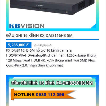
ĐẦU GHI 16 KÊNH KX-DAI8116H3-5M
5,285,000 ₫
7,550,000 ₫
KX-DAi8116H3-5M hỗ trợ 16 kênh camera
HDCVI/TVI/AHD/Analog/IP, chuẩn nén H.265+, băng thông
128 Mbps, xuất HDMI 4K, xử lý thông minh với SMD Plus,
QuickPick 2.0, nhận diện khuôn mặt