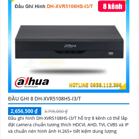
ĐẦU GHI 8 DH-XVR5108HS-I3/T
2,656,500 ₫
3,795,000 ₫
Đầu ghi hình DH-XVR5108HS-I3/T hỗ trợ 8 kênh có thể lắp
đặt camera chuẩn tương thích HDCVI, AHD, TVI, CVBS và IP
và chuẩn nén hình ảnh H.265+ tiết kiệm dung lượng