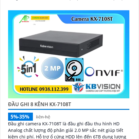
lớn iDS-7208HQHI-M1/XT mang lại hình ảnh rõ nét, chi
tiết, giúp dễ dàng nhận diện các đối tượngThiết bị thu
hình HD iDS-7208HQHI-M1/XT của iDS Technology thuộc
dòng sản phẩm DVR chất lượng cao, hỗ trợ đầu vào 8
camera HD, ghi hình 4K, chất lượng hình ảnh sắc nét.
ĐẦU GHI 8 KÊNH KX-7108T
5%-35%
liên hệ
Đầu ghi camera KX-7108T là đầu ghi đầu thu hình HD
Analog chất lượng độ phân giải 2.0 MP sắc nét giúp tiết
kiệm chi phí. Hỗ trợ ổ cứng HDD lên đến 6TB dung lượng