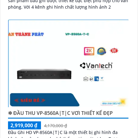
sản phẩm đầu ghi được thiết kế đặc biệt phù hợp cho văn
phòng. Với 4 kênh ghi hình chất lượng hình ảnh 2
'
✲ ĐẦU THU VP-8560A|T|C VƠI THIẾT KẾ ĐẸP
2,919,000 ₫
4,170,000 ₫
Đầu Ghi HD VP-8560A|T|C là một thiết bị ghi hình đa