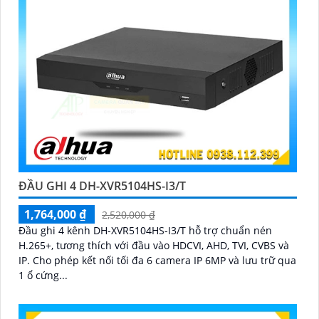
ĐẦU GHI 4 DH-XVR5104HS-I3/T
1,764,000 ₫
2,520,000 ₫
Đầu ghi 4 kênh DH-XVR5104HS-I3/T hỗ trợ chuẩn nén
H.265+, tương thích với đầu vào HDCVI, AHD, TVI, CVBS và
IP. Cho phép kết nối tối đa 6 camera IP 6MP và lưu trữ qua
1 ổ cứng...