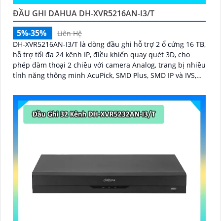
ĐẦU GHI DAHUA DH-XVR5216AN-I3/T
5%-35%
Liên Hệ
DH-XVR5216AN-I3/T là dòng đầu ghi hỗ trợ 2 ổ cứng 16 TB,
hỗ trợ tối đa 24 kênh IP, điều khiển quay quét 3D, cho
phép đàm thoại 2 chiều với camera Analog, trang bị nhiều
tính năng thông minh AcuPick, SMD Plus, SMD IP và IVS,
hỗ trợ phát hiện và nhận diện khuôn mặt, tối ưu giám sát
và báo động giả