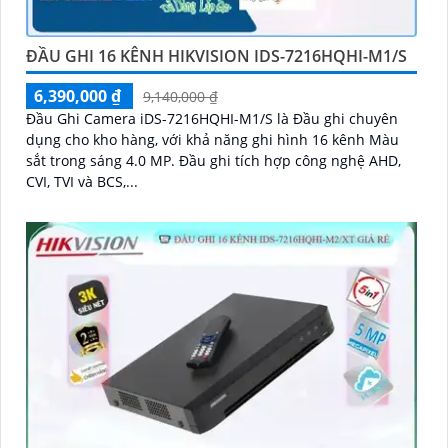
ĐẦU GHI 16 KÊNH HIKVISION IDS-7216HQHI-M1/S
6,390,000 ₫
9,140,000 ₫
Đầu Ghi Camera iDS-7216HQHI-M1/S là Đầu ghi chuyên
dụng cho kho hàng, với khả năng ghi hình 16 kênh Màu
sắt trong sáng 4.0 MP. Đầu ghi tích hợp công nghệ AHD,
CVI, TVI và BCS,...