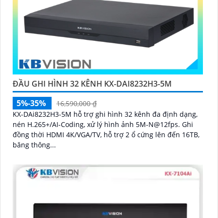
ĐẦU GHI HÌNH 32 KÊNH KX-DAI8232H3-5M
5%-35%
16,590,000 ₫
KX-DAi8232H3-5M hỗ trợ ghi hình 32 kênh đa định dạng,
nén H.265+/AI-Coding, xử lý hình ảnh 5M-N@12fps. Ghi
đồng thời HDMI 4K/VGA/TV, hỗ trợ 2 ổ cứng lên đến 16TB,
băng thông...