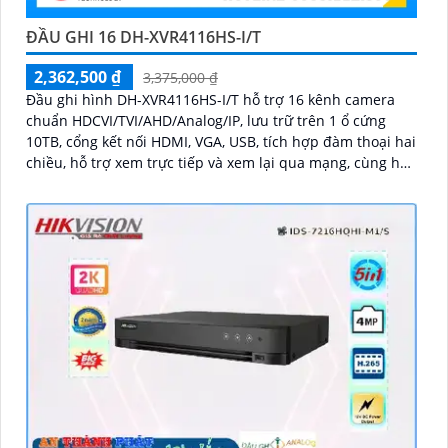
ĐẦU GHI 16 DH-XVR4116HS-I/T
2,362,500 ₫
3,375,000 ₫
Đầu ghi hình DH-XVR4116HS-I/T hỗ trợ 16 kênh camera
chuẩn HDCVI/TVI/AHD/Analog/IP, lưu trữ trên 1 ổ cứng
10TB, cổng kết nối HDMI, VGA, USB, tích hợp đàm thoại hai
chiều, hỗ trợ xem trực tiếp và xem lại qua mạng, cùng hỗ
trợ điều khiển quay quét 3D thông minh.