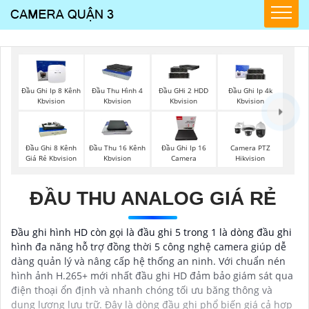
Đầu Ghi Ip 8 Kênh
Đầu Thu Hình 4
Đầu GHi 2 HDD
Đầu Ghi Ip 4k
Kbvision
Kbvision
Kbvision
Kbvision
Đầu Ghi 8 Kênh
Đầu Thu 16 Kênh
Đầu Ghi Ip 16
Camera PTZ
Giá Rẻ Kbvision
Kbvision
Camera
Hikvision
ĐẦU THU ANALOG GIÁ RẺ
Đầu ghi hình HD còn gọi là đầu ghi 5 trong 1 là dòng đầu ghi
hình đa năng hỗ trợ đồng thời 5 công nghệ camera giúp dễ
dàng quản lý và nâng cấp hệ thống an ninh. Với chuẩn nén
hình ảnh H.265+ mới nhất đầu ghi HD đảm bảo giám sát qua
điện thoại ổn định và nhanh chóng tối ưu băng thông và
dung lượng lưu trữ. Đây là dòng đầu ghi phổ biến giá cả hợp