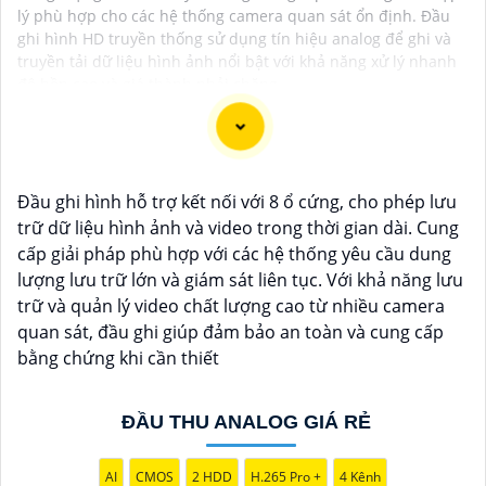
lý phù hợp cho các hệ thống camera quan sát ổn định. Đầu
ghi hình HD truyền thống sử dụng tín hiệu analog để ghi và
truyền tải dữ liệu hình ảnh nổi bật với khả năng xử lý nhanh
độ bền cao và giá thành phải chăng.
Chắc chắn! Dưới đây là một số tư vấn và giới thiệu về
Đầu ghi hình hỗ trợ kết nối với 8 ổ cứng, cho phép lưu
Camera Giá Rẻ Thiết Bị An Ninh Chính Hãng mà bạn có
trữ dữ liệu hình ảnh và video trong thời gian dài. Cung
thể xem xét:
cấp giải pháp phù hợp với các hệ thống yêu cầu dung
1:
**Camera IP Wifi Ezviz C6CN**: - Camera IP PTZ
lượng lưu trữ lớn và giám sát liên tục. Với khả năng lưu
xoay 360 độ, góc quay rộng. - Độ phân giải Full HD
trữ và quản lý video chất lượng cao từ nhiều camera
1080p. - Hỗ trợ kết nối không dây WiFi. - Tích hợp công
quan sát, đầu ghi giúp đảm bảo an toàn và cung cấp
nghệ hồng ngoại thông minh. - Phù hợp để theo dõi
bằng chứng khi cần thiết
khoảng cách xa.
📽
2:
**Camera Hikvision DS-2CD1021-I**: - Camera IP
ĐẦU THU ANALOG GIÁ RẺ
công nghệ H.265+ tiết kiệm băng thông. - Độ phân giải
2MP (1920x1080). - Hỗ trợ chống ngược sáng kỹ thuật
AI
CMOS
2 HDD
H.265 Pro +
4 Kênh
số. - Thiết kế vỏ nhựa chống va đập. - Hồng ngoại ban