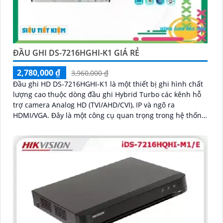
ĐẦU GHI DS-7216HGHI-K1 GIÁ RẺ
2,780,000 ₫
3,960,000 ₫
Đầu ghi HD DS-7216HGHI-K1 là một thiết bị ghi hình chất
lượng cao thuộc dòng đầu ghi Hybrid Turbo các kênh hỗ
trợ camera Analog HD (TVI/AHD/CVI), IP và ngõ ra
HDMI/VGA. Đây là một công cụ quan trọng trong hệ thống
giám sát video