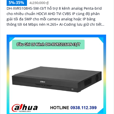
5%-35%
4,230,000 ₫
DH-XVR5108HS-5M-I3/T hỗ trợ 8 kênh analog Penta-brid
cho nhiều chuẩn HDCVI AHD TVI CVBS IP cùng độ phân
giải tối đa 5MP cho mỗi camera analog hoặc IP băng
thông tới 64 Mbps nén H.265+ AI-Coding lưu giữ chi tiết
hình ảnh trong khi giảm dung lượng ổ cứng cần dùng