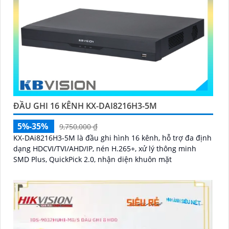
ĐẦU GHI 16 KÊNH KX-DAI8216H3-5M
5%-35%
9,750,000 ₫
KX-DAi8216H3-5M là đầu ghi hình 16 kênh, hỗ trợ đa định
dạng HDCVI/TVI/AHD/IP, nén H.265+, xử lý thông minh
SMD Plus, QuickPick 2.0, nhận diện khuôn mặt