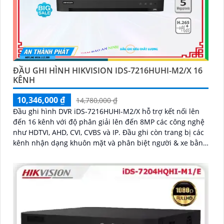
ĐẦU GHI HÌNH HIKVISION IDS-7216HUHI-M2/X 16
KÊNH
10,346,000 ₫
14,780,000 ₫
Đầu ghi hình DVR iDS-7216HUHI-M2/X hỗ trợ kết nối lên
đến 16 kênh với độ phân giải lên đến 8MP các công nghệ
như HDTVI, AHD, CVI, CVBS và IP. Đầu ghi còn trang bị các
kênh nhận dạng khuôn mặt và phân biệt người & xe bằng
AI, qua đó còn hỗ trợ 2 ổ cứng 12TB giúp mở rộng dung
lượng lưu trữ hiệu quả