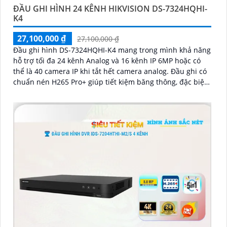
ĐẦU GHI HÌNH 24 KÊNH HIKVISION DS-7324HQHI-
K4
27,100,000 ₫
27,100,000 ₫
Đầu ghi hình DS-7324HQHI-K4 mang trong mình khả năng
hỗ trợ tối đa 24 kênh Analog và 16 kênh IP 6MP hoặc có
thể là 40 camera IP khi tắt hết camera analog. Đầu ghi có
chuẩn nén H265 Pro+ giúp tiết kiệm băng thông, đặc biệt
là hỗ trợ 4 ổ cứng tối đa 10TB mỗi ổ dễ dàng nâng cấp khi
cần