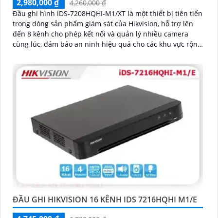
2,980,000 ₫
4,260,000 ₫
Đầu ghi hình iDS-7208HQHI-M1/XT là một thiết bị tiên tiến
trong dòng sản phẩm giám sát của Hikvision, hỗ trợ lên
đến 8 kênh cho phép kết nối và quản lý nhiều camera
cùng lúc, đảm bảo an ninh hiệu quả cho các khu vực rộng
lớn iDS-7208HQHI-M1/XT mang lại hình ảnh rõ nét, chi
tiết, giúp dễ dàng nhận diện các đối tượngThiết bị thu
hình HD iDS-7208HQHI-M1/XT của iDS Technology thuộc
dòng sản phẩm DVR chất lượng cao, hỗ trợ đầu vào 8
camera HD, ghi hình 4K, chất lượng hình ảnh sắc nét.
ĐẦU GHI HIKVISION 16 KÊNH IDS 7216HQHI M1/E