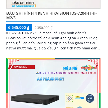
ĐẦU GHI HÌNH 4 KÊNH HIKVISION IDS-7204HTHI-
M2/S
6,545,000 ₫
9,350,000 ₫
iDS-7204HTHI-M2/S là model đầu ghi hình đến từ
Hikvision với hỗ trợ tối đa 4 kênh Analog và 4 kênh IP, độ
phân giải lên đến 8MP cung cấp hình ảnh giám sát siêu
nét và mượt mà. Qua đó, đầu ghi còn tích hợp nhận dạng
con người và xe cộ, hỗ trợ cổng xuất hình ảnh HDMI 4K và
hỗ trợ ổ cứng lên đến 10TB