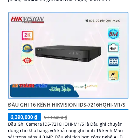
'
ĐẦU GHI 16 KÊNH HIKVISION IDS-7216HQHI-M1/S
6,390,000 ₫
9,140,000 ₫
Đầu Ghi Camera iDS-7216HQHI-M1/S là Đầu ghi chuyên
dụng cho kho hàng, với khả năng ghi hình 16 kênh Màu
sắt trong sáng 4.0 MP. Đầu ghi tích hợp công nghệ AHD,