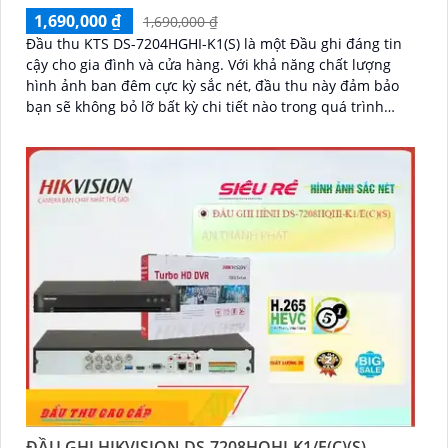
1,690,000 ₫
1,690,000 ₫
Đầu thu KTS DS-7204HGHI-K1(S) là một Đầu ghi đáng tin
cậy cho gia đình và cửa hàng. Với khả năng chất lượng
hình ảnh ban đêm cực kỳ sắc nét, đầu thu này đảm bảo
bạn sẽ không bỏ lỡ bất kỳ chi tiết nào trong quá trình
giám sát
ĐẦU GHI HIKVISION DS-7208HQHI-K1/E(C)(S)