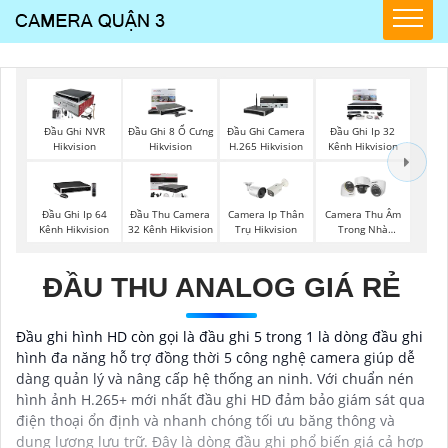
Đầu Ghi NVR
Đầu Ghi 8 Ổ Cưng
Đầu Ghi Camera
Đầu Ghi Ip 32
Hikvision
Hikvision
H.265 Hikvision
Kênh Hikvision
Đầu Ghi Ip 64
Đầu Thu Camera
Camera Ip Thân
Camera Thu Âm
Kênh Hikvision
32 Kênh Hikvision
Trụ Hikvision
Trong Nhà
Hikvision
ĐẦU THU ANALOG GIÁ RẺ
Đầu ghi hình HD còn gọi là đầu ghi 5 trong 1 là dòng đầu ghi
hình đa năng hỗ trợ đồng thời 5 công nghệ camera giúp dễ
dàng quản lý và nâng cấp hệ thống an ninh. Với chuẩn nén
hình ảnh H.265+ mới nhất đầu ghi HD đảm bảo giám sát qua
điện thoại ổn định và nhanh chóng tối ưu băng thông và
dung lượng lưu trữ. Đây là dòng đầu ghi phổ biến giá cả hợp