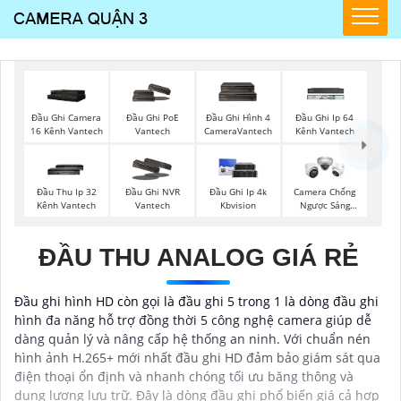
Đầu Ghi Camera
Đầu Ghi PoE
Đầu Ghi Hình 4
Đầu Ghi Ip 64
16 Kênh Vantech
Vantech
CameraVantech
Kênh Vantech
Đầu Thu Ip 32
Đầu Ghi NVR
Đầu Ghi Ip 4k
Camera Chống
Kênh Vantech
Vantech
Kbvision
Ngược Sáng
Hikvision
ĐẦU THU ANALOG GIÁ RẺ
Đầu ghi hình HD còn gọi là đầu ghi 5 trong 1 là dòng đầu ghi
hình đa năng hỗ trợ đồng thời 5 công nghệ camera giúp dễ
dàng quản lý và nâng cấp hệ thống an ninh. Với chuẩn nén
hình ảnh H.265+ mới nhất đầu ghi HD đảm bảo giám sát qua
điện thoại ổn định và nhanh chóng tối ưu băng thông và
dung lượng lưu trữ. Đây là dòng đầu ghi phổ biến giá cả hợp