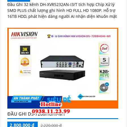
Đầu Ghi 32 kênh DH-XVR5232AN-I3/T tích hợp Chíp Xử lý
SMD PLUS chất lượng ghi hình HD FULL HD 1080P. Hỗ trợ
16TB HDD, phát hiện dáng người AI nhận diện khuôn mặt
ĐẦU GHI DS-7208HGHI-M1
2,800,000 ₫
2,220,000 ₫