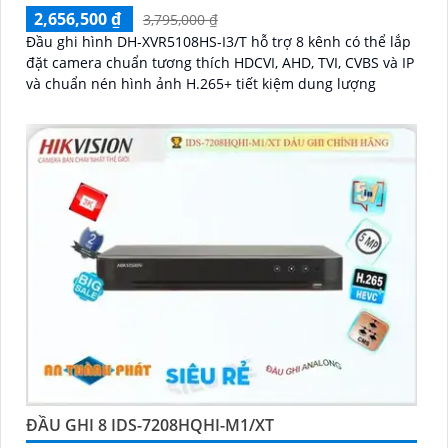
2,656,500 ₫
3,795,000 ₫
Đầu ghi hình DH-XVR5108HS-I3/T hỗ trợ 8 kênh có thể lắp
đặt camera chuẩn tương thích HDCVI, AHD, TVI, CVBS và IP
và chuẩn nén hình ảnh H.265+ tiết kiệm dung lượng
ĐẦU GHI 8 IDS-7208HQHI-M1/XT