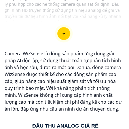
lý phù hợp cho các hệ thống camera quan sát ổn định. Đầu
ghi hình HD truyền thống sử dụng tín hiệu analog để ghi và
truyền tải dữ liệu hình ảnh nổi bật với khả năng xử lý nhanh
độ bền cao và giá thành phải chăng.
Chắc chắn! Dưới đây là một số tư vấn và giới thiệu về
Camera WizSense là dòng sản phẩm ứng dụng giải
Camera Giá Rẻ Thiết Bị An Ninh Chính Hãng mà bạn có
pháp AI độc lập, sử dụng thuật toán tự phân tích hình
thể xem xét:
ảnh và học sâu, được ra mắt bởi Dahua. dòng camera
1:
**Camera IP Wifi Ezviz C6CN**: - Camera IP PTZ
WizSense được thiết kế cho các dòng sản phẩm cao
xoay 360 độ, góc quay rộng. - Độ phân giải Full HD
cấp, giúp nâng cao hiệu suất giám sát và tối ưu hóa
1080p. - Hỗ trợ kết nối không dây WiFi. - Tích hợp công
quy trình bảo mật. Với khả năng phân tích thông
nghệ hồng ngoại thông minh. - Phù hợp để theo dõi
minh, WizSense không chỉ cung cấp hình ảnh chất
khoảng cách xa.
lượng cao mà còn tiết kiệm chi phí đáng kể cho các dự
📽
2:
**Camera Hikvision DS-2CD1021-I**: - Camera IP
án lớn, đáp ứng nhu cầu an ninh dự án chuyên dụng.
công nghệ H.265+ tiết kiệm băng thông. - Độ phân giải
2MP (1920x1080). - Hỗ trợ chống ngược sáng kỹ thuật
ĐẦU THU ANALOG GIÁ RẺ
số. - Thiết kế vỏ nhựa chống va đập. - Hồng ngoại ban