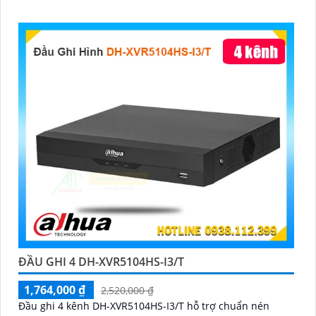
ĐẦU GHI 4 DH-XVR5104HS-I3/T
1,764,000 ₫
2,520,000 ₫
Đầu ghi 4 kênh DH-XVR5104HS-I3/T hỗ trợ chuẩn nén