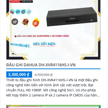
ĐẦU GHI DAHUA DH-XVR4116HS-I-VN
3,300,000 ₫
4,700,000 ₫
Thiết bị đầu ghi hình DH-XVR4116HS-I-VN là một Đầu ghi
công nghệ tiên tiến với hình ảnh sắc nét vượt trội, đạt
chuẩn FULL HD 1080P. Với công nghệ 5in1, nó cho phép
kết hợp thêm 2 camera IP và 2 camera IP CMOS của hãng
AHD, CVI, TVI, BCS