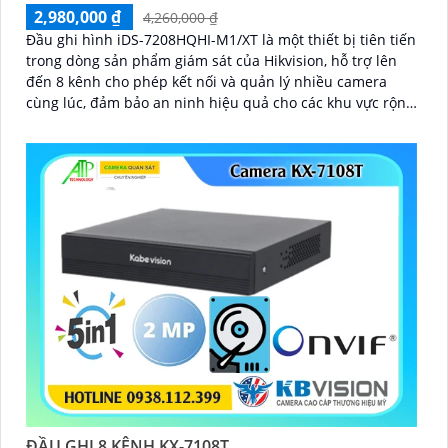
2,980,000 ₫
4,260,000 ₫
Đầu ghi hình iDS-7208HQHI-M1/XT là một thiết bị tiên tiến
trong dòng sản phẩm giám sát của Hikvision, hỗ trợ lên
đến 8 kênh cho phép kết nối và quản lý nhiều camera
cùng lúc, đảm bảo an ninh hiệu quả cho các khu vực rộng
lớn iDS-7208HQHI-M1/XT mang lại hình ảnh rõ nét, chi
tiết, giúp dễ dàng nhận diện các đối tượngThiết bị thu
hình HD iDS-7208HQHI-M1/XT của iDS Technology thuộc
dòng sản phẩm DVR chất lượng cao, hỗ trợ đầu vào 8
camera HD, ghi hình 4K, chất lượng hình ảnh sắc nét.
ĐẦU GHI 8 KÊNH KX-7108T