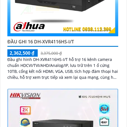
ĐẦU GHI 16 DH-XVR4116HS-I/T
2,362,500 ₫
3,375,000 ₫
Đầu ghi hình DH-XVR4116HS-I/T hỗ trợ 16 kênh camera
chuẩn HDCVI/TVI/AHD/Analog/IP, lưu trữ trên 1 ổ cứng
10TB, cổng kết nối HDMI, VGA, USB, tích hợp đàm thoại hai
chiều, hỗ trợ xem trực tiếp và xem lại qua mạng, cùng hỗ
trợ điều khiển quay quét 3D thông minh.