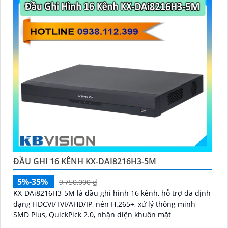
ĐẦU GHI 16 KÊNH KX-DAI8216H3-5M
5%-35%
9,750,000 ₫
KX-DAi8216H3-5M là đầu ghi hình 16 kênh, hỗ trợ đa định
dạng HDCVI/TVI/AHD/IP, nén H.265+, xử lý thông minh
SMD Plus, QuickPick 2.0, nhận diện khuôn mặt