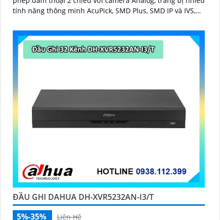
phép đàm thoại 2 chiều với camera Analog, trang bị nhiều
tính năng thông minh AcuPick, SMD Plus, SMD IP và IVS,
hỗ trợ phát hiện và nhận diện khuôn mặt, tối ưu giám sát
và báo động giả
ĐẦU GHI DAHUA DH-XVR5232AN-I3/T
5%-35%
Liên Hệ