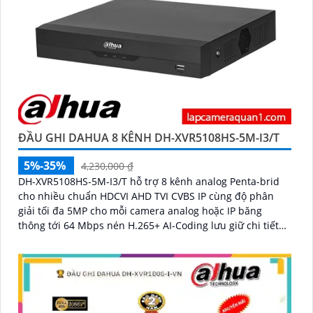
ĐẦU GHI DAHUA 8 KÊNH DH-XVR5108HS-5M-I3/T
5%-35%
4,230,000 ₫
DH-XVR5108HS-5M-I3/T hỗ trợ 8 kênh analog Penta-brid
cho nhiều chuẩn HDCVI AHD TVI CVBS IP cùng độ phân
giải tối đa 5MP cho mỗi camera analog hoặc IP băng
thông tới 64 Mbps nén H.265+ AI-Coding lưu giữ chi tiết
hình ảnh trong khi giảm dung lượng ổ cứng cần dùng