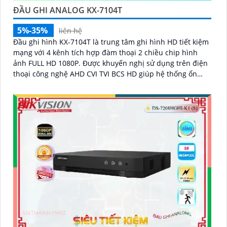
ĐẦU GHI ANALOG KX-7104T
5%-35%
liên hệ
Đầu ghi hình KX-7104T là trung tâm ghi hình HD tiết kiệm
mạng với 4 kênh tích hợp đàm thoại 2 chiều chip hình
ảnh FULL HD 1080P. Được khuyến nghị sử dụng trên điện
thoại công nghệ AHD CVI TVI BCS HD giúp hệ thống ổn
định