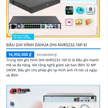
ĐẦU GHI HÌNH DAHUA DHI-NVR5232-16P-EI
16,950,000 ₫
23,940,000 ₫
Trung tâm ghi hình DHI-NVR5232-16P-EI là Đầu ghi mạnh
mẽ và đa năng. Với công nghệ giám sát ban đêm 32 MP
ONVIF, Đầu ghi cho phép ghi lại hình ảnh rõ nét cả ngày
và đêm