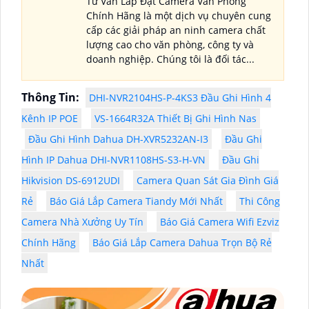
Tư Vấn Lắp Đặt Camera Văn Phòng
Chính Hãng là một dịch vụ chuyên cung
cấp các giải pháp an ninh camera chất
lượng cao cho văn phòng, công ty và
doanh nghiệp. Chúng tôi là đối tác...
Thông Tin:
DHI-NVR2104HS-P-4KS3 Đầu Ghi Hình 4
Kênh IP POE
VS-1664R32A Thiết Bị Ghi Hình Nas
Đầu Ghi Hình Dahua DH-XVR5232AN-I3
Đầu Ghi
Hình IP Dahua DHI-NVR1108HS-S3-H-VN
Đầu Ghi
Hikvision DS-6912UDI
Camera Quan Sát Gia Đình Giá
Rẻ
Báo Giá Lắp Camera Tiandy Mới Nhất
Thi Công
Camera Nhà Xưởng Uy Tín
Báo Giá Camera Wifi Ezviz
Chính Hãng
Báo Giá Lắp Camera Dahua Trọn Bộ Rẻ
Nhất