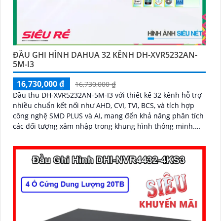
ĐẦU GHI HÌNH DAHUA 32 KÊNH DH-XVR5232AN-
5M-I3
16,730,000 ₫
16,730,000 ₫
Đầu thu DH-XVR5232AN-5M-I3 với thiết kế 32 kênh hỗ trợ
nhiều chuẩn kết nối như AHD, CVI, TVI, BCS, và tích hợp
công nghệ SMD PLUS và AI, mang đến khả năng phân tích
các đối tượng xâm nhập trong khung hình thông minh.
Đầu ghi đem lại sự nổi bật như hỗ trợ kết nối 2 HDD, khả
năng mở rộng thêm 16 kênh IP đáp ứng nhu cầu dễ dàng