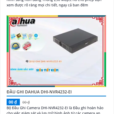
xem được rõ ràng mọi chi tiết, ngay cả ban đêm
ĐẦU GHI DAHUA DHI-NVR4232-EI
00 ₫
00 ₫
Bộ Đầu Ghi Camera DHI-NVR4232-EI là Đầu ghi hoàn hảo
cho việc giám sát và lưu trữ hình ảnh từ các camera an