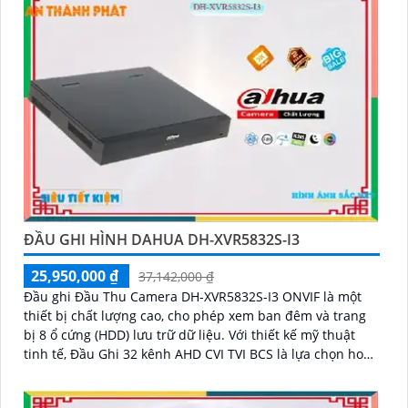
ĐẦU GHI HÌNH DAHUA DH-XVR5832S-I3
25,950,000 ₫
37,142,000 ₫
Đầu ghi Đầu Thu Camera DH-XVR5832S-I3 ONVIF là một
thiết bị chất lượng cao, cho phép xem ban đêm và trang
bị 8 ổ cứng (HDD) lưu trữ dữ liệu. Với thiết kế mỹ thuật
tinh tế, Đầu Ghi 32 kênh AHD CVI TVI BCS là lựa chọn hoàn
hảo cho hệ thống giám sát