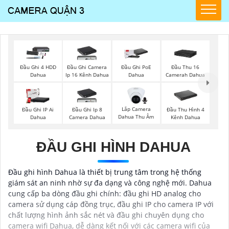
Đầu Ghi 4 HDD
Đầu Ghi Camera
Đầu Ghi PoE
Đầu Thu 16
Dahua
Ip 16 Kênh Dahua
Dahua
Camerah Dahua
Lắp Camera
Đầu Ghi IP Ai
Đầu Ghi Ip 8
Đầu Thu Hình 4
Dahua Thu Âm
Dahua
Camera Dahua
Kênh Dahua
ĐẦU GHI HÌNH DAHUA
Đầu ghi hình Dahua là thiết bị trung tâm trong hệ thống
giám sát an ninh nhờ sự đa dạng và công nghệ mới. Dahua
cung cấp ba dòng đầu ghi chính: đầu ghi HD analog cho
camera sử dụng cáp đồng trục, đầu ghi IP cho camera IP với
chất lượng hình ảnh sắc nét và đầu ghi chuyên dụng cho
camera wifi Dahua, dễ dàng kết nối với các camera wifi của