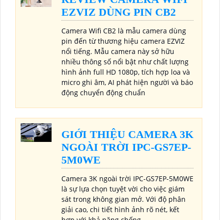
EZVIZ DÙNG PIN CB2
Camera Wifi CB2 là mẫu camera dùng
pin đến từ thương hiệu camera EZVIZ
nổi tiếng. Mẫu camera này sở hữu
nhiều thông số nổi bật như chất lượng
hình ảnh full HD 1080p, tích hợp loa và
micro ghi âm, AI phát hiện người và báo
động chuyển động chuẩn
GIỚI THIỆU CAMERA 3K
NGOÀI TRỜI IPC-GS7EP-
5M0WE
Camera 3K ngoài trời IPC-GS7EP-5M0WE
là sự lựa chọn tuyệt vời cho việc giám
sát trong không gian mở. Với độ phân
giải cao, chi tiết hình ảnh rõ nét, kết
hợp với khả năng chống...